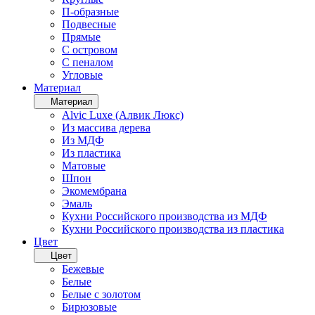
П-образные
Подвесные
Прямые
С островом
С пеналом
Угловые
Материал
Материал
Alvic Luxe (Алвик Люкс)
Из массива дерева
Из МДФ
Из пластика
Матовые
Шпон
Экомембрана
Эмаль
Кухни Российского производства из МДФ
Кухни Российского производства из пластика
Цвет
Цвет
Бежевые
Белые
Белые с золотом
Бирюзовые