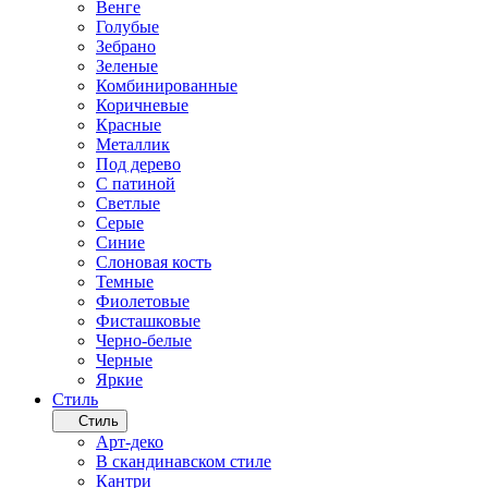
Венге
Голубые
Зебрано
Зеленые
Комбинированные
Коричневые
Красные
Металлик
Под дерево
С патиной
Светлые
Серые
Синие
Слоновая кость
Темные
Фиолетовые
Фисташковые
Черно-белые
Черные
Яркие
Стиль
Стиль
Арт-деко
В скандинавском стиле
Кантри