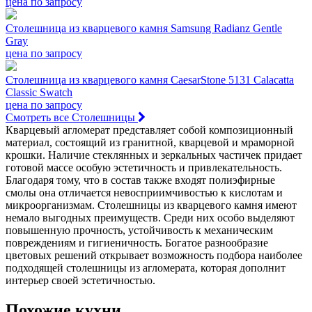
цена по запросу
Столешница из кварцевого камня Samsung Radianz Gentle
Gray
цена по запросу
Столешница из кварцевого камня CaesarStone 5131 Calacatta
Classic Swatch
цена по запросу
Смотреть все Столешницы
Кварцевый агломерат представляет собой композиционный
материал, состоящий из гранитной, кварцевой и мраморной
крошки. Наличие стеклянных и зеркальных частичек придает
готовой массе особую эстетичность и привлекательность.
Благодаря тому, что в состав также входят полиэфирные
смолы она отличается невосприимчивостью к кислотам и
микроорганизмам. Столешницы из кварцевого камня имеют
немало выгодных преимуществ. Среди них особо выделяют
повышенную прочность, устойчивость к механическим
повреждениям и гигиеничность. Богатое разнообразие
цветовых решений открывает возможность подбора наиболее
подходящей столешницы из агломерата, которая дополнит
интерьер своей эстетичностью.
Похожие кухни