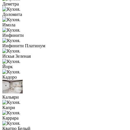
Деметра
Доломита
Имола
Инфинити
Инфинити Платинум
Искья Зеленая
Йорк
Кадоро
Кальяри
Капри
Каррара
Кватро Белый