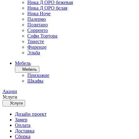
Ника Д ОРО бежевая
Ника Д ОРО белая
Ника Ноче
Палермо
Позитано
Сорренто
Софи Тортора
Триесте
Фиренце
Эльба
Мебель
Мебель
Прихожие
Шкафы
Акции
Услуги
Услуги
Дизайн проект
Замер
Оплата
Доставка
Сборка