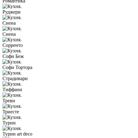
Романтика
Руджери
Сиена
Сиена
Сорренто
Софи Беж
Софи Тортора
Страдивари
Тиффани
Треви
Триесте
Турин
Турин art deco