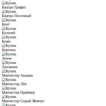
Кватро Графит
Кватро Песочный
Кент
Колизей
Комо
Кортина
Лечче
Луизиана
Манчестер Акация
Манчестер Лён
Манчестер Праймер
Манчестер Серый Жемчуг