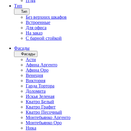
П-44
Тип
Тип
Без верхних шкафов
Встроенные
Для офиса
На заказ
С барной стойкой
Фасады
Фасады
Асти
Афина Аргенто
Афина Оро
Венеция
Виктория
Гарда Тортора
Доломита
Искья Зеленая
Кватро Белый
Кватро Графит
Кватро Песочный
Монтебьянко Аргенто
Монтебьянко Оро
Ника