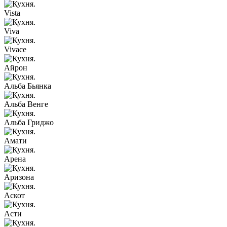
Vista
Viva
Vivace
Айрон
Альба Бьянка
Альба Венге
Альба Гриджо
Амати
Арена
Аризона
Аскот
Асти