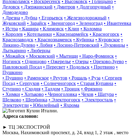
Волоколамск
• Воскресенск
• Высоковск
• Голицыно
•
Дедовск
• Дзержинский
• Дмитров
• Долгопрудный
•
Домодедово
• Дрезна
• Дубна
• Егорьевск
• Железнодорожный
•
Жуковский
• Зарайск
• Звенигород
• Зеленоград
• Ивантеевка
• Истра
• Кашира
• Климовск
• Клин
• Коломна
• Королев
• Котельники
• Красноармейск
• Красногорск
•
Краснозаводск
• Краснознаменск
• Кубинка
• Куровское
•
Ликино-Дулево
• Лобня
• Лосино-Петровский
• Луховицы
•
Лыткарино
• Люберцы
• Можайск
• Московский
• Мытищи
• Наро-Фоминск
•
Ногинск
• Одинцово
• Ожерелье
• Озеры
• Орехово-Зуево
•
Павловский Посад
• Пересвет
• Подольск
• Протвино
•
Пушкино
• Пущино
• Раменское
• Реутов
• Рошаль
• Руза
• Сергиев
Посад
• Серпухов
• Солнечногорск
• Старая Купавна
•
Ступино
• Сходня
• Талдом
• Троицк
• Фрязино
• Химки
• Хотьково
• Черноголовка
• Чехов
• Шатура
•
Щелково
• Щербинка
• Электрогорск
• Электросталь
•
Электроугли
• Юбилейный
• Яхрома
Адреса салонов:
► ТЦ ЭКСПОСТРОЙ
Москва, Нахимовский проспект, д. 24, вход 1, 2 этаж , место