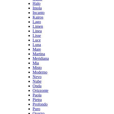
Halo
Imola
Incanto
Kairos
Lago
Limen
Linea
Lisse
Luce
Luna
Mare
Martina
Meridiana
Mia
Misto
Moderno
Nevo
Nube
Onda
Orizzonte
Paola
Pietra
Profondo
Puro
Quarzo