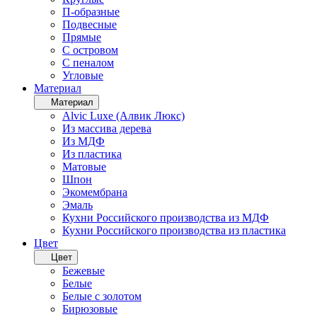
П-образные
Подвесные
Прямые
С островом
С пеналом
Угловые
Материал
Материал
Alvic Luxe (Алвик Люкс)
Из массива дерева
Из МДФ
Из пластика
Матовые
Шпон
Экомембрана
Эмаль
Кухни Российского производства из МДФ
Кухни Российского производства из пластика
Цвет
Цвет
Бежевые
Белые
Белые с золотом
Бирюзовые