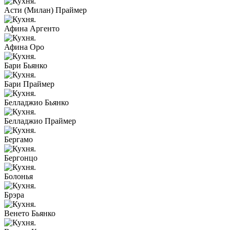
Асти (Милан) Праймер
Афина Аргенто
Афина Оро
Бари Бьянко
Бари Праймер
Белладжио Бьянко
Белладжио Праймер
Бергамо
Бергонцо
Болонья
Брэра
Венето Бьянко