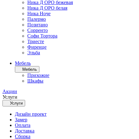
Ника Д ОРО бежевая
Ника Д ОРО белая
Ника Ноче
Палермо
Позитано
Сорренто
Софи Тортора
Триесте
Фиренце
Эльба
Мебель
Мебель
Прихожие
Шкафы
Акции
Услуги
Услуги
Дизайн проект
Замер
Оплата
Доставка
Сборка