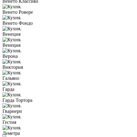
Венето Классико
Венето Ровере
Венето Фондо
Венеция
Венеция
Верона
Виктория
Гальяно
Гарда
Гарда Тортора
Гварнери
Гестия
Деметра