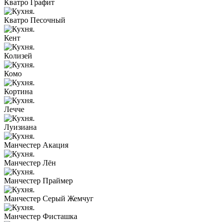
Кватро Графит
Кватро Песочный
Кент
Колизей
Комо
Кортина
Лечче
Луизиана
Манчестер Акация
Манчестер Лён
Манчестер Праймер
Манчестер Серый Жемчуг
Манчестер Фисташка