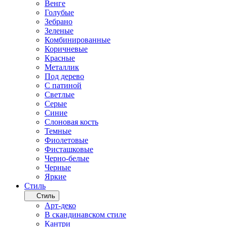
Венге
Голубые
Зебрано
Зеленые
Комбинированные
Коричневые
Красные
Металлик
Под дерево
С патиной
Светлые
Серые
Синие
Слоновая кость
Темные
Фиолетовые
Фисташковые
Черно-белые
Черные
Яркие
Стиль
Стиль
Арт-деко
В скандинавском стиле
Кантри