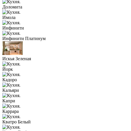
Доломита
Имола
Инфинити
Инфинити Платинум
Искья Зеленая
Йорк
Кадоро
Кальяри
Капри
Каррара
Кватро Белый