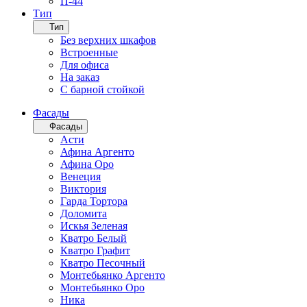
П-44
Тип
Тип
Без верхних шкафов
Встроенные
Для офиса
На заказ
С барной стойкой
Фасады
Фасады
Асти
Афина Аргенто
Афина Оро
Венеция
Виктория
Гарда Тортора
Доломита
Искья Зеленая
Кватро Белый
Кватро Графит
Кватро Песочный
Монтебьянко Аргенто
Монтебьянко Оро
Ника