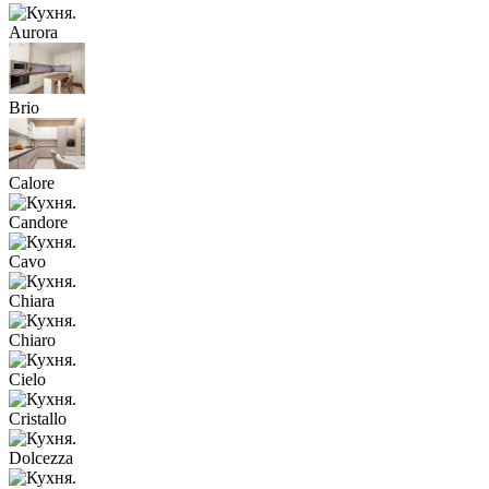
Aurora
Brio
Calore
Candore
Cavo
Chiara
Chiaro
Cielo
Cristallo
Dolcezza