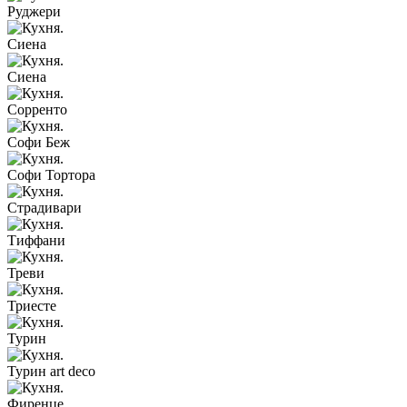
Руджери
Сиена
Сиена
Сорренто
Софи Беж
Софи Тортора
Страдивари
Тиффани
Треви
Триесте
Турин
Турин art deco
Фиренце