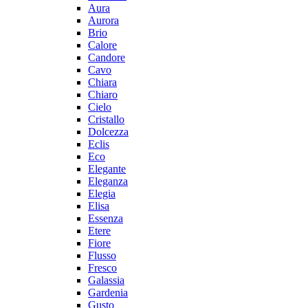
Aura
Aurora
Brio
Calore
Candore
Cavo
Chiara
Chiaro
Cielo
Cristallo
Dolcezza
Eclis
Eco
Elegante
Eleganza
Elegia
Elisa
Essenza
Etere
Fiore
Flusso
Fresco
Galassia
Gardenia
Gusto