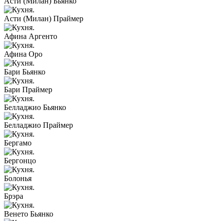
Асти (Милан) Бьянко
Асти (Милан) Праймер
Афина Аргенто
Афина Оро
Бари Бьянко
Бари Праймер
Белладжио Бьянко
Белладжио Праймер
Бергамо
Бергонцо
Болонья
Брэра
Венето Бьянко