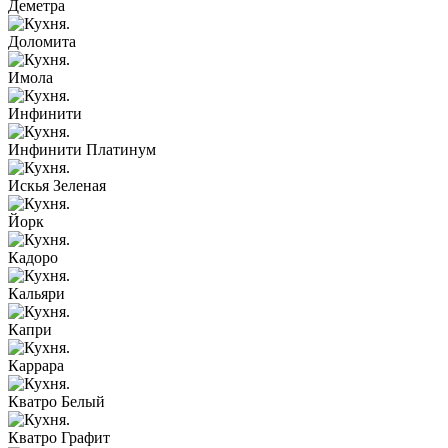
Деметра
Доломита
Имола
Инфинити
Инфинити Платинум
Искья Зеленая
Йорк
Кадоро
Кальяри
Капри
Каррара
Кватро Белый
Кватро Графит