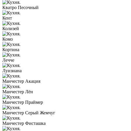
Кватро Песочный
Кент
Колизей
Комо
Кортина
Лечче
Луизиана
Манчестер Акация
Манчестер Лён
Манчестер Праймер
Манчестер Серый Жемчуг
Манчестер Фисташка