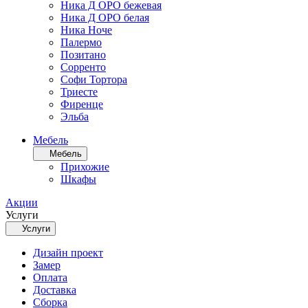
Ника Д ОРО бежевая
Ника Д ОРО белая
Ника Ноче
Палермо
Позитано
Сорренто
Софи Тортора
Триесте
Фиренце
Эльба
Мебель
Мебель
Прихожие
Шкафы
Акции
Услуги
Услуги
Дизайн проект
Замер
Оплата
Доставка
Сборка