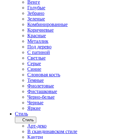
Венге
Голубые
Зебрано
Зеленые
Комбинированные
Коричневые
Красные
Металлик
Под дерево
С патиной
Светлые
Серые
Синие
Слоновая кость
Темные
Фиолетовые
Фисташковые
Черно-белые
Черные
Яркие
Стиль
Стиль
Арт-деко
В скандинавском стиле
Кантри