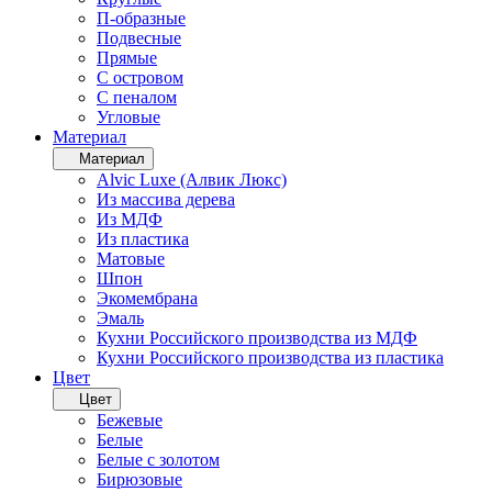
П-образные
Подвесные
Прямые
С островом
С пеналом
Угловые
Материал
Материал
Alvic Luxe (Алвик Люкс)
Из массива дерева
Из МДФ
Из пластика
Матовые
Шпон
Экомембрана
Эмаль
Кухни Российского производства из МДФ
Кухни Российского производства из пластика
Цвет
Цвет
Бежевые
Белые
Белые с золотом
Бирюзовые