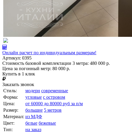
Онлайн расчет по индивидуальным размерам!
Артикул:
0395
Стоимость базовой комплектации 3 метра:
480 000 р.
Цена за погонный метр:
80 000 р.
Купить в 1 клик
Заказать звонок
Стиль:
модерн
современные
Форма:
угловые
с островом
Цена:
от 60000 до 80000 руб за п/м
Размер:
большие
5 метров
Материал:
из МДФ
Цвет:
белые
бежевые
Тип:
на заказ