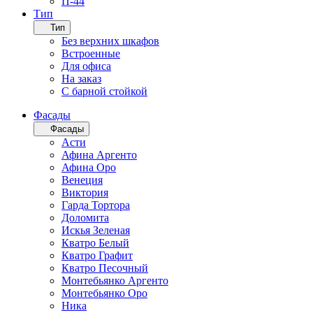
П-44
Тип
Тип
Без верхних шкафов
Встроенные
Для офиса
На заказ
С барной стойкой
Фасады
Фасады
Асти
Афина Аргенто
Афина Оро
Венеция
Виктория
Гарда Тортора
Доломита
Искья Зеленая
Кватро Белый
Кватро Графит
Кватро Песочный
Монтебьянко Аргенто
Монтебьянко Оро
Ника