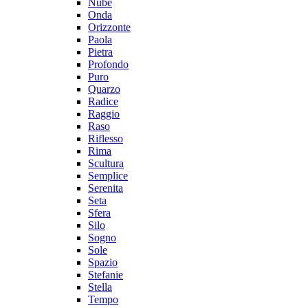
Nube
Onda
Orizzonte
Paola
Pietra
Profondo
Puro
Quarzo
Radice
Raggio
Raso
Riflesso
Rima
Scultura
Semplice
Serenita
Seta
Sfera
Silo
Sogno
Sole
Spazio
Stefanie
Stella
Tempo