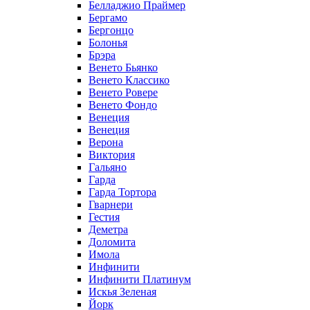
Белладжио Праймер
Бергамо
Бергонцо
Болонья
Брэра
Венето Бьянко
Венето Классико
Венето Ровере
Венето Фондо
Венеция
Венеция
Верона
Виктория
Гальяно
Гарда
Гарда Тортора
Гварнери
Гестия
Деметра
Доломита
Имола
Инфинити
Инфинити Платинум
Искья Зеленая
Йорк