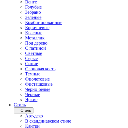
Венге
Голубые
Зебрано
Зеленые
Комбинированные
Коричневые
Красные
Металлик
Под дерево
С патиной
Светлые
Серые
Синие
Слоновая кость
Темные
Фиолетовые
Фисташковые
Черно-белые
Черные
Яркие
Стиль
Стиль
Арт-деко
В скандинавском стиле
Кантри