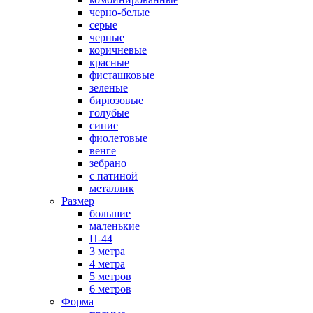
черно-белые
серые
черные
коричневые
красные
фисташковые
зеленые
бирюзовые
голубые
синие
фиолетовые
венге
зебрано
с патиной
металлик
Размер
большие
маленькие
П-44
3 метра
4 метра
5 метров
6 метров
Форма