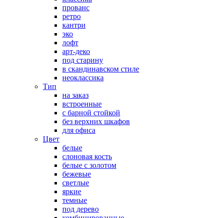
прованс
ретро
кантри
эко
лофт
арт-деко
под старину
в скандинавском стиле
неоклассика
Тип
на заказ
встроенные
с барной стойкой
без верхних шкафов
для офиса
Цвет
белые
слоновая кость
белые с золотом
бежевые
светлые
яркие
темные
под дерево
комбинированные