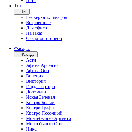
П-44
Тип
Тип
Без верхних шкафов
Встроенные
Для офиса
На заказ
С барной стойкой
Фасады
Фасады
Асти
Афина Аргенто
Афина Оро
Венеция
Виктория
Гарда Тортора
Доломита
Искья Зеленая
Кватро Белый
Кватро Графит
Кватро Песочный
Монтебьянко Аргенто
Монтебьянко Оро
Ника