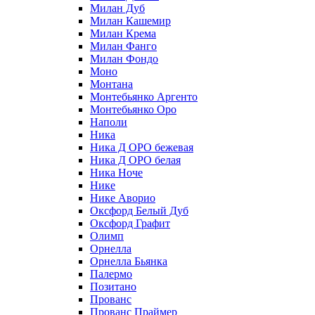
Милан Дуб
Милан Кашемир
Милан Крема
Милан Фанго
Милан Фондо
Моно
Монтана
Монтебьянко Аргенто
Монтебьянко Оро
Наполи
Ника
Ника Д ОРО бежевая
Ника Д ОРО белая
Ника Ноче
Нике
Нике Аворио
Оксфорд Белый Дуб
Оксфорд Графит
Олимп
Орнелла
Орнелла Бьянка
Палермо
Позитано
Прованс
Прованс Праймер