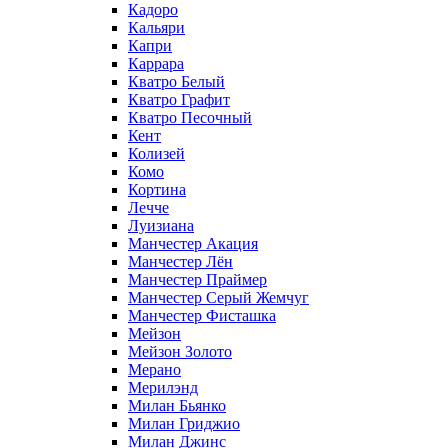
Кадоро
Кальяри
Капри
Каррара
Кватро Белый
Кватро Графит
Кватро Песочный
Кент
Колизей
Комо
Кортина
Лечче
Луизиана
Манчестер Акация
Манчестер Лён
Манчестер Праймер
Манчестер Серый Жемчуг
Манчестер Фисташка
Мейзон
Мейзон Золото
Мерано
Мерилэнд
Милан Бьянко
Милан Гриджио
Милан Джинс