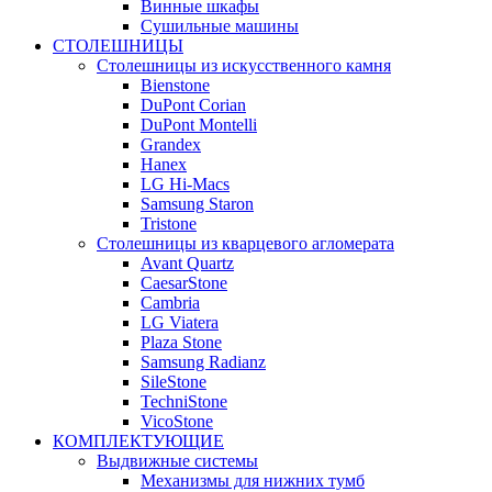
Винные шкафы
Сушильные машины
СТОЛЕШНИЦЫ
Столешницы из искусственного камня
Bienstone
DuPont Corian
DuPont Montelli
Grandex
Hanex
LG Hi-Macs
Samsung Staron
Tristone
Столешницы из кварцевого агломерата
Avant Quartz
CaesarStone
Cambria
LG Viatera
Plaza Stone
Samsung Radianz
SileStone
TechniStone
VicoStone
КОМПЛЕКТУЮЩИЕ
Выдвижные системы
Механизмы для нижних тумб