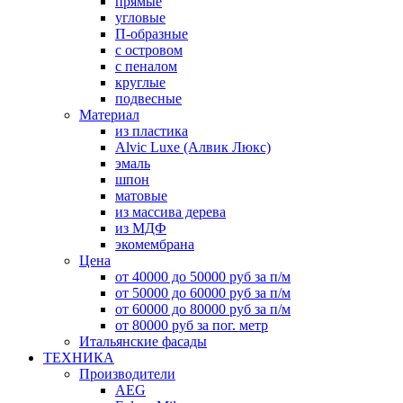
прямые
угловые
П-образные
с островом
с пеналом
круглые
подвесные
Материал
из пластика
Alvic Luxe (Алвик Люкс)
эмаль
шпон
матовые
из массива дерева
из МДФ
экомембрана
Цена
от 40000 до 50000 руб за п/м
от 50000 до 60000 руб за п/м
от 60000 до 80000 руб за п/м
от 80000 руб за пог. метр
Итальянские фасады
ТЕХНИКА
Производители
AEG