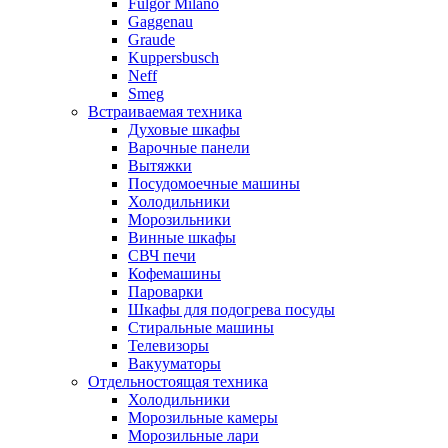
Fulgor Milano
Gaggenau
Graude
Kuppersbusch
Neff
Smeg
Встраиваемая техника
Духовые шкафы
Варочные панели
Вытяжки
Посудомоечные машины
Холодильники
Морозильники
Винные шкафы
СВЧ печи
Кофемашины
Пароварки
Шкафы для подогрева посуды
Стиральные машины
Телевизоры
Вакууматоры
Отдельностоящая техника
Холодильники
Морозильные камеры
Морозильные лари