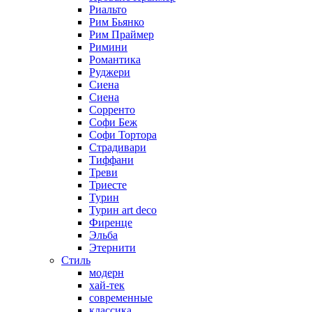
Риальто
Рим Бьянко
Рим Праймер
Римини
Романтика
Руджери
Сиена
Сиена
Сорренто
Софи Беж
Софи Тортора
Страдивари
Тиффани
Треви
Триесте
Турин
Турин art deco
Фиренце
Эльба
Этернити
Стиль
модерн
хай-тек
современные
классика