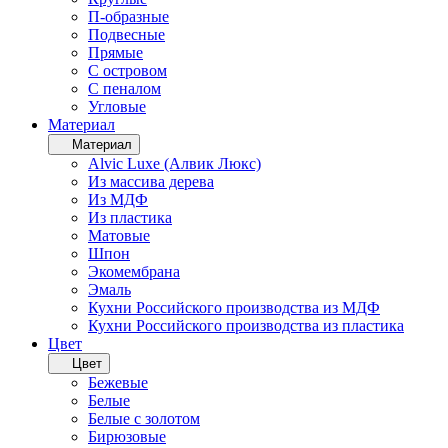
П-образные
Подвесные
Прямые
С островом
С пеналом
Угловые
Материал
Материал
Alvic Luxe (Алвик Люкс)
Из массива дерева
Из МДФ
Из пластика
Матовые
Шпон
Экомембрана
Эмаль
Кухни Российского производства из МДФ
Кухни Российского производства из пластика
Цвет
Цвет
Бежевые
Белые
Белые с золотом
Бирюзовые