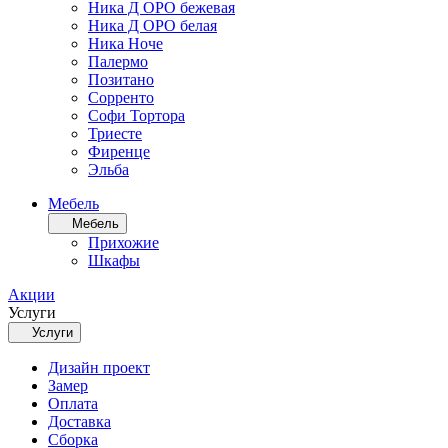
Ника Д ОРО бежевая
Ника Д ОРО белая
Ника Ноче
Палермо
Позитано
Сорренто
Софи Тортора
Триесте
Фиренце
Эльба
Мебель
Мебель
Прихожие
Шкафы
Акции
Услуги
Услуги
Дизайн проект
Замер
Оплата
Доставка
Сборка