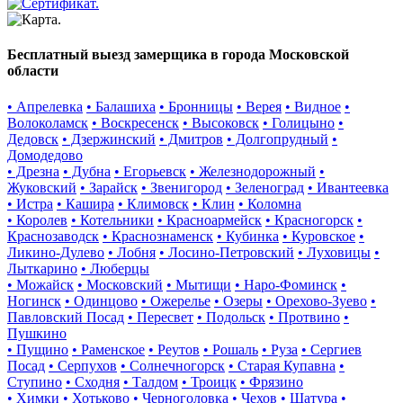
Бесплатный выезд замерщика в города Московской
области
• Апрелевка
• Балашиха
• Бронницы
• Верея
• Видное
•
Волоколамск
• Воскресенск
• Высоковск
• Голицыно
•
Дедовск
• Дзержинский
• Дмитров
• Долгопрудный
•
Домодедово
• Дрезна
• Дубна
• Егорьевск
• Железнодорожный
•
Жуковский
• Зарайск
• Звенигород
• Зеленоград
• Ивантеевка
• Истра
• Кашира
• Климовск
• Клин
• Коломна
• Королев
• Котельники
• Красноармейск
• Красногорск
•
Краснозаводск
• Краснознаменск
• Кубинка
• Куровское
•
Ликино-Дулево
• Лобня
• Лосино-Петровский
• Луховицы
•
Лыткарино
• Люберцы
• Можайск
• Московский
• Мытищи
• Наро-Фоминск
•
Ногинск
• Одинцово
• Ожерелье
• Озеры
• Орехово-Зуево
•
Павловский Посад
• Пересвет
• Подольск
• Протвино
•
Пушкино
• Пущино
• Раменское
• Реутов
• Рошаль
• Руза
• Сергиев
Посад
• Серпухов
• Солнечногорск
• Старая Купавна
•
Ступино
• Сходня
• Талдом
• Троицк
• Фрязино
• Химки
• Хотьково
• Черноголовка
• Чехов
• Шатура
•