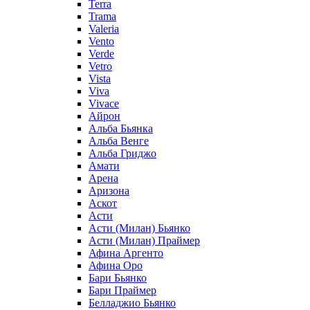
Terra
Trama
Valeria
Vento
Verde
Vetro
Vista
Viva
Vivace
Айрон
Альба Бьянка
Альба Венге
Альба Гриджо
Амати
Арена
Аризона
Аскот
Асти
Асти (Милан) Бьянко
Асти (Милан) Праймер
Афина Аргенто
Афина Оро
Бари Бьянко
Бари Праймер
Белладжио Бьянко