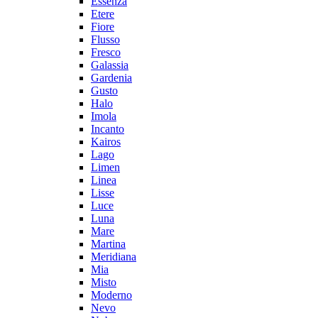
Essenza
Etere
Fiore
Flusso
Fresco
Galassia
Gardenia
Gusto
Halo
Imola
Incanto
Kairos
Lago
Limen
Linea
Lisse
Luce
Luna
Mare
Martina
Meridiana
Mia
Misto
Moderno
Nevo