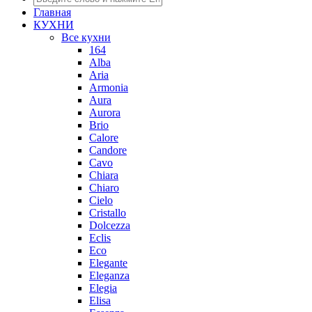
Главная
КУХНИ
Все кухни
164
Alba
Aria
Armonia
Aura
Aurora
Brio
Calore
Candore
Cavo
Chiara
Chiaro
Cielo
Cristallo
Dolcezza
Eclis
Eco
Elegante
Eleganza
Elegia
Elisa