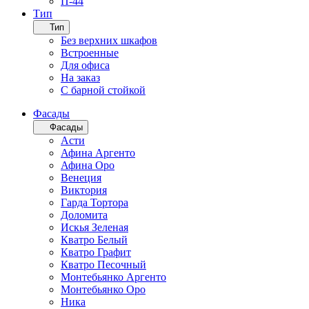
П-44
Тип
Тип
Без верхних шкафов
Встроенные
Для офиса
На заказ
С барной стойкой
Фасады
Фасады
Асти
Афина Аргенто
Афина Оро
Венеция
Виктория
Гарда Тортора
Доломита
Искья Зеленая
Кватро Белый
Кватро Графит
Кватро Песочный
Монтебьянко Аргенто
Монтебьянко Оро
Ника