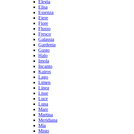
Elegia
Elisa
Essenza
Etere
Fiore
Flusso
Fresco
Galassia
Gardenia
Gusto
Halo
Imola
Incanto
Kairos
Lago
Limen
Linea
Lisse
Luce
Luna
Mare
Martina
Meridiana
Mia
Misto