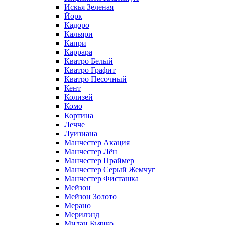
Искья Зеленая
Йорк
Кадоро
Кальяри
Капри
Каррара
Кватро Белый
Кватро Графит
Кватро Песочный
Кент
Колизей
Комо
Кортина
Лечче
Луизиана
Манчестер Акация
Манчестер Лён
Манчестер Праймер
Манчестер Серый Жемчуг
Манчестер Фисташка
Мейзон
Мейзон Золото
Мерано
Мерилэнд
Милан Бьянко