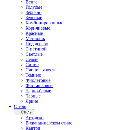
Венге
Голубые
Зебрано
Зеленые
Комбинированные
Коричневые
Красные
Металлик
Под дерево
С патиной
Светлые
Серые
Синие
Слоновая кость
Темные
Фиолетовые
Фисташковые
Черно-белые
Черные
Яркие
Стиль
Стиль
Арт-деко
В скандинавском стиле
Кантри