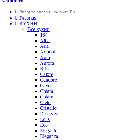
sepium.ru
Главная
КУХНИ
Все кухни
164
Alba
Aria
Armonia
Aura
Aurora
Brio
Calore
Candore
Cavo
Chiara
Chiaro
Cielo
Cristallo
Dolcezza
Eclis
Eco
Elegante
Eleganza