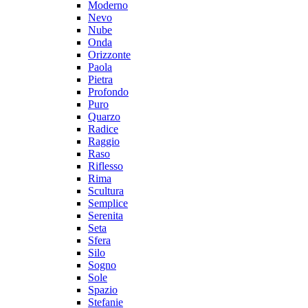
Moderno
Nevo
Nube
Onda
Orizzonte
Paola
Pietra
Profondo
Puro
Quarzo
Radice
Raggio
Raso
Riflesso
Rima
Scultura
Semplice
Serenita
Seta
Sfera
Silo
Sogno
Sole
Spazio
Stefanie