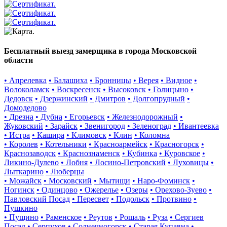
Бесплатный выезд замерщика в города Московской
области
• Апрелевка
• Балашиха
• Бронницы
• Верея
• Видное
•
Волоколамск
• Воскресенск
• Высоковск
• Голицыно
•
Дедовск
• Дзержинский
• Дмитров
• Долгопрудный
•
Домодедово
• Дрезна
• Дубна
• Егорьевск
• Железнодорожный
•
Жуковский
• Зарайск
• Звенигород
• Зеленоград
• Ивантеевка
• Истра
• Кашира
• Климовск
• Клин
• Коломна
• Королев
• Котельники
• Красноармейск
• Красногорск
•
Краснозаводск
• Краснознаменск
• Кубинка
• Куровское
•
Ликино-Дулево
• Лобня
• Лосино-Петровский
• Луховицы
•
Лыткарино
• Люберцы
• Можайск
• Московский
• Мытищи
• Наро-Фоминск
•
Ногинск
• Одинцово
• Ожерелье
• Озеры
• Орехово-Зуево
•
Павловский Посад
• Пересвет
• Подольск
• Протвино
•
Пушкино
• Пущино
• Раменское
• Реутов
• Рошаль
• Руза
• Сергиев
Посад
• Серпухов
• Солнечногорск
• Старая Купавна
•