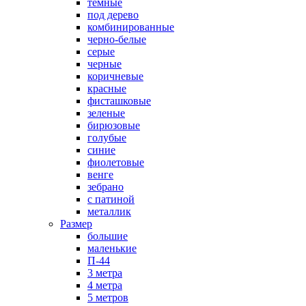
темные
под дерево
комбинированные
черно-белые
серые
черные
коричневые
красные
фисташковые
зеленые
бирюзовые
голубые
синие
фиолетовые
венге
зебрано
с патиной
металлик
Размер
большие
маленькие
П-44
3 метра
4 метра
5 метров