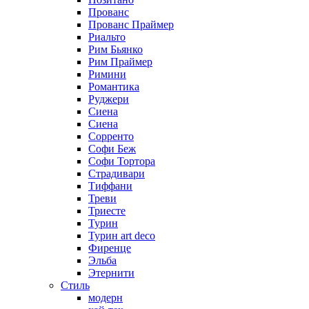
Прованс
Прованс Праймер
Риальто
Рим Бьянко
Рим Праймер
Римини
Романтика
Руджери
Сиена
Сиена
Сорренто
Софи Беж
Софи Тортора
Страдивари
Тиффани
Треви
Триесте
Турин
Турин art deco
Фиренце
Эльба
Этернити
Стиль
модерн