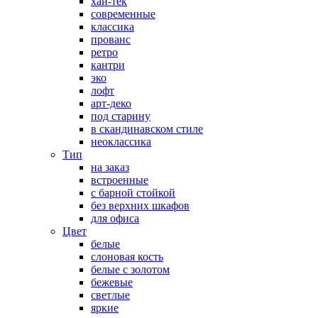
хай-тек
современные
классика
прованс
ретро
кантри
эко
лофт
арт-деко
под старину
в скандинавском стиле
неоклассика
Тип
на заказ
встроенные
с барной стойкой
без верхних шкафов
для офиса
Цвет
белые
слоновая кость
белые с золотом
бежевые
светлые
яркие