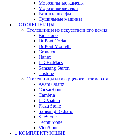
Морозильные камеры
Морозильные лари
Винные шкафы
Сушильные машины
СТОЛЕШНИЦЫ
Столешницы из искусственного камня
Bienstone
DuPont Corian
DuPont Montelli
Grandex
Hanex
LG Hi-Macs
Samsung Staron
Tristone
Столешницы из кварцевого агломерата
Avant Quartz
CaesarStone
Cambria
LG Viatera
Plaza Stone
Samsung Radianz
SileStone
TechniStone
VicoStone
КОМПЛЕКТУЮЩИЕ