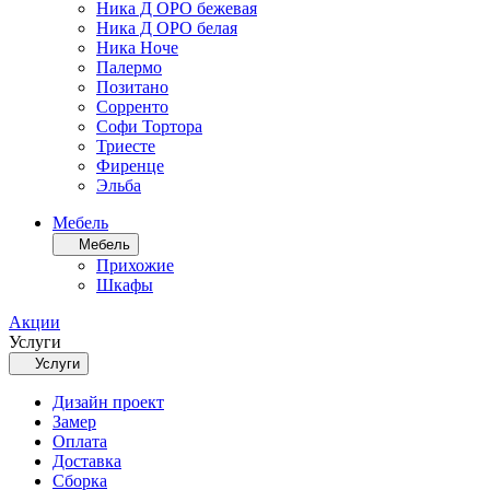
Ника Д ОРО бежевая
Ника Д ОРО белая
Ника Ноче
Палермо
Позитано
Сорренто
Софи Тортора
Триесте
Фиренце
Эльба
Мебель
Мебель
Прихожие
Шкафы
Акции
Услуги
Услуги
Дизайн проект
Замер
Оплата
Доставка
Сборка