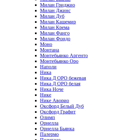
Милан Гриджио
Милан Джинс
Милан Дуб
Милан Кашемир
Милан Крема
Милан Фанго
Милан Фондо
Моно
Монтана
Монтебьянко Аргенто
Монтебьянко Оро
Наполи
Ника
Ника Д ОРО бежевая
Ника Д ОРО белая
Ника Ноче
Нике
Нике Аворио
Оксфорд Белый Дуб
Оксфорд Графит
Олимп
Орнелла
Орнелла Бьянка
Палермо
Позитано