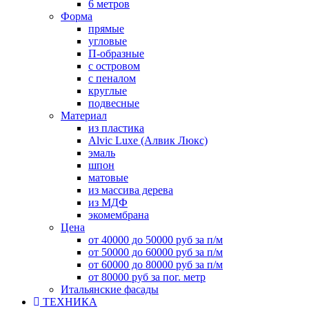
6 метров
Форма
прямые
угловые
П-образные
с островом
с пеналом
круглые
подвесные
Материал
из пластика
Alvic Luxe (Алвик Люкс)
эмаль
шпон
матовые
из массива дерева
из МДФ
экомембрана
Цена
от 40000 до 50000 руб за п/м
от 50000 до 60000 руб за п/м
от 60000 до 80000 руб за п/м
от 80000 руб за пог. метр
Итальянские фасады
ТЕХНИКА