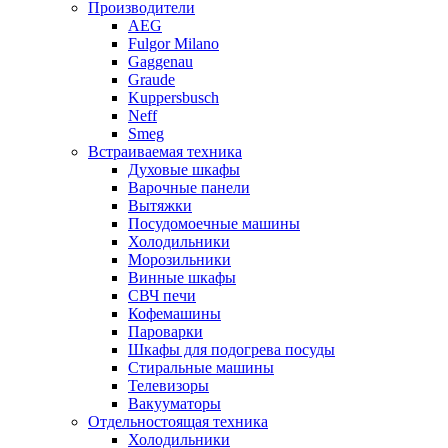
Производители
AEG
Fulgor Milano
Gaggenau
Graude
Kuppersbusch
Neff
Smeg
Встраиваемая техника
Духовые шкафы
Варочные панели
Вытяжки
Посудомоечные машины
Холодильники
Морозильники
Винные шкафы
СВЧ печи
Кофемашины
Пароварки
Шкафы для подогрева посуды
Стиральные машины
Телевизоры
Вакууматоры
Отдельностоящая техника
Холодильники