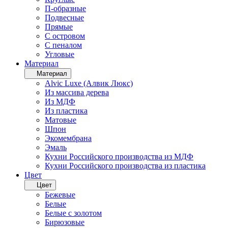
П-образные
Подвесные
Прямые
С островом
С пеналом
Угловые
Материал
Материал
Alvic Luxe (Алвик Люкс)
Из массива дерева
Из МДФ
Из пластика
Матовые
Шпон
Экомембрана
Эмаль
Кухни Российского производства из МДФ
Кухни Российского производства из пластика
Цвет
Цвет
Бежевые
Белые
Белые с золотом
Бирюзовые