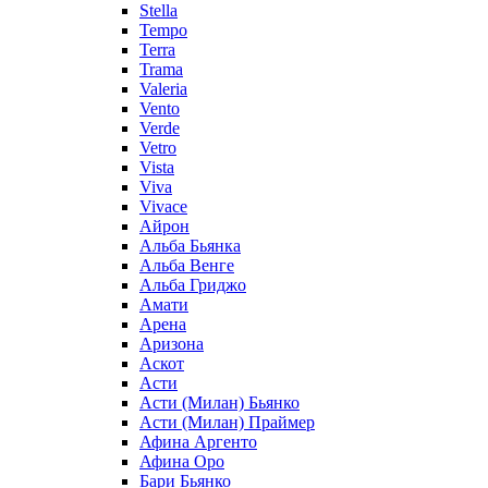
Stella
Tempo
Terra
Trama
Valeria
Vento
Verde
Vetro
Vista
Viva
Vivace
Айрон
Альба Бьянка
Альба Венге
Альба Гриджо
Амати
Арена
Аризона
Аскот
Асти
Асти (Милан) Бьянко
Асти (Милан) Праймер
Афина Аргенто
Афина Оро
Бари Бьянко