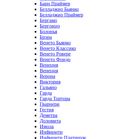
Бари Праймер
Белладжио Бьянко
Белладжио Праймер
Бергамо
Бергонцо
Болонья
Брэра
Венето Бьянко
Венето Классико
Венето Ровере
Венето Фондо
Венеция
Венеция
Верона
Виктория
Гальяно
Гарда
Гарда Тортора
Гварнери
Гестия
Деметра
Доломита
Имола
Инфинити
Инфинити Платинум