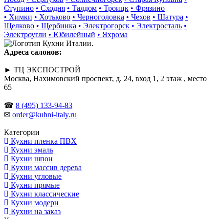
Ступино
• Сходня
• Талдом
• Троицк
• Фрязино
• Химки
• Хотьково
• Черноголовка
• Чехов
• Шатура
•
Щелково
• Щербинка
• Электрогорск
• Электросталь
•
Электроугли
• Юбилейный
• Яхрома
Адреса салонов:
► ТЦ ЭКСПОСТРОЙ
Москва, Нахимовский проспект, д. 24, вход 1, 2 этаж , место
65
☎
8 (495) 133-94-83
✉
order@kuhni-italy.ru
Категории
Кухни пленка ПВХ
Кухни эмаль
Кухни шпон
Кухни массив дерева
Кухни угловые
Кухни прямые
Кухни классические
Кухни модерн
Кухни на заказ