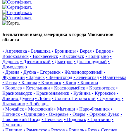
Бесплатный выезд замерщика в города Московской
области
• Апрелевка
• Балашиха
• Бронницы
• Верея
• Видное
•
Волоколамск
• Воскресенск
• Высоковск
• Голицыно
•
Дедовск
• Дзержинский
• Дмитров
• Долгопрудный
•
Домодедово
• Дрезна
• Дубна
• Егорьевск
• Железнодорожный
•
Жуковский
• Зарайск
• Звенигород
• Зеленоград
• Ивантеевка
• Истра
• Кашира
• Климовск
• Клин
• Коломна
• Королев
• Котельники
• Красноармейск
• Красногорск
•
Краснозаводск
• Краснознаменск
• Кубинка
• Куровское
•
Ликино-Дулево
• Лобня
• Лосино-Петровский
• Луховицы
•
Лыткарино
• Люберцы
• Можайск
• Московский
• Мытищи
• Наро-Фоминск
•
Ногинск
• Одинцово
• Ожерелье
• Озеры
• Орехово-Зуево
•
Павловский Посад
• Пересвет
• Подольск
• Протвино
•
Пушкино
• Пущино
• Раменское
• Реутов
• Рошаль
• Руза
• Сергиев