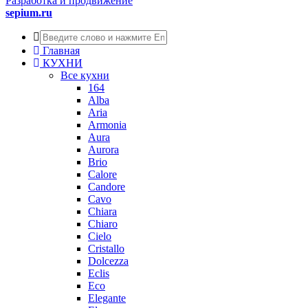
Разработка и продвижение
sepium.ru
Главная
КУХНИ
Все кухни
164
Alba
Aria
Armonia
Aura
Aurora
Brio
Calore
Candore
Cavo
Chiara
Chiaro
Cielo
Cristallo
Dolcezza
Eclis
Eco
Elegante