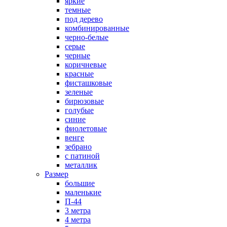
яркие
темные
под дерево
комбинированные
черно-белые
серые
черные
коричневые
красные
фисташковые
зеленые
бирюзовые
голубые
синие
фиолетовые
венге
зебрано
с патиной
металлик
Размер
большие
маленькие
П-44
3 метра
4 метра