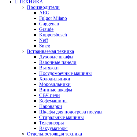
ТЕХНИКА
Производители
AEG
Fulgor Milano
Gaggenau
Graude
Kuppersbusch
Neff
Smeg
Встраиваемая техника
Духовые шкафы
Варочные панели
Вытяжки
Посудомоечные машины
Холодильники
Морозильники
Винные шкафы
СВЧ печи
Кофемашины
Пароварки
Шкафы для подогрева посуды
Стиральные машины
Телевизоры
Вакууматоры
Отдельностоящая техника