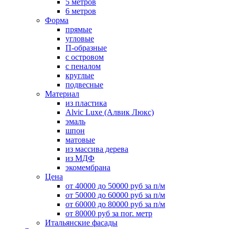
5 метров
6 метров
Форма
прямые
угловые
П-образные
с островом
с пеналом
круглые
подвесные
Материал
из пластика
Alvic Luxe (Алвик Люкс)
эмаль
шпон
матовые
из массива дерева
из МДФ
экомембрана
Цена
от 40000 до 50000 руб за п/м
от 50000 до 60000 руб за п/м
от 60000 до 80000 руб за п/м
от 80000 руб за пог. метр
Итальянские фасады