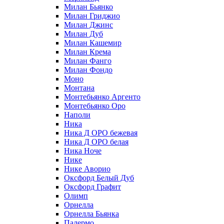
Милан Бьянко
Милан Гриджио
Милан Джинс
Милан Дуб
Милан Кашемир
Милан Крема
Милан Фанго
Милан Фондо
Моно
Монтана
Монтебьянко Аргенто
Монтебьянко Оро
Наполи
Ника
Ника Д ОРО бежевая
Ника Д ОРО белая
Ника Ноче
Нике
Нике Аворио
Оксфорд Белый Дуб
Оксфорд Графит
Олимп
Орнелла
Орнелла Бьянка
Палермо