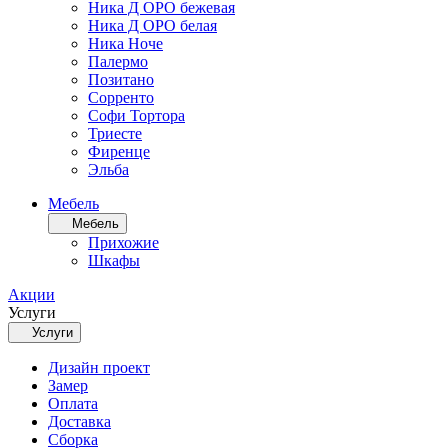
Ника Д ОРО бежевая
Ника Д ОРО белая
Ника Ноче
Палермо
Позитано
Сорренто
Софи Тортора
Триесте
Фиренце
Эльба
Мебель
Мебель
Прихожие
Шкафы
Акции
Услуги
Услуги
Дизайн проект
Замер
Оплата
Доставка
Сборка