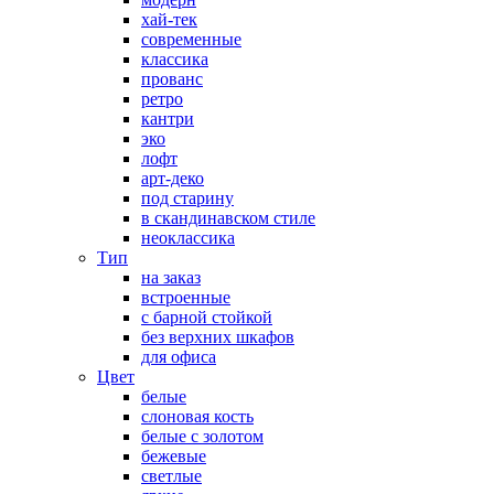
хай-тек
современные
классика
прованс
ретро
кантри
эко
лофт
арт-деко
под старину
в скандинавском стиле
неоклассика
Тип
на заказ
встроенные
с барной стойкой
без верхних шкафов
для офиса
Цвет
белые
слоновая кость
белые с золотом
бежевые
светлые