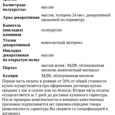
Балюстрада
массив
полукругла
я
массив, толщина 24 мм с декоративной
Арка декоративная
прокаткой по периметру
Капитель
(накладка)
полиуретан
каминная
Уголок
композитный материал
декоративный
Накладка
декоративная
массив
на открытую полку
массив ясеня ; МДФ, облицованная
Портал
шпоном, композитный материал
Буaзери
МДФ, облицованная шпоном
Первая часть оплаты в размере от 50% от общей стоимости
кухни осуществляется при оформлении договора купли-
продажи у нас в салоне или по безналу. Вторая часть оплаты
осущесвтляется за 7 дней до доставки кухонного гарнитура.
После проверки комплектности и внешних качественных
признаков подписывается акт приемки-передачи товара
(комплектность гарнитура Вы сверяете со спецификацией к
договору).