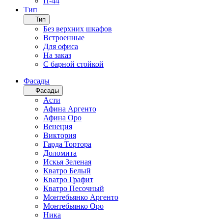
П-44
Тип
Тип
Без верхних шкафов
Встроенные
Для офиса
На заказ
С барной стойкой
Фасады
Фасады
Асти
Афина Аргенто
Афина Оро
Венеция
Виктория
Гарда Тортора
Доломита
Искья Зеленая
Кватро Белый
Кватро Графит
Кватро Песочный
Монтебьянко Аргенто
Монтебьянко Оро
Ника