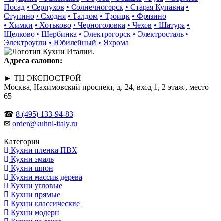
Посад
• Серпухов
• Солнечногорск
• Старая Купавна
•
Ступино
• Сходня
• Талдом
• Троицк
• Фрязино
• Химки
• Хотьково
• Черноголовка
• Чехов
• Шатура
•
Щелково
• Щербинка
• Электрогорск
• Электросталь
•
Электроугли
• Юбилейный
• Яхрома
Адреса салонов:
► ТЦ ЭКСПОСТРОЙ
Москва, Нахимовский проспект, д. 24, вход 1, 2 этаж , место
65
☎
8 (495) 133-94-83
✉
order@kuhni-italy.ru
Категории
Кухни пленка ПВХ
Кухни эмаль
Кухни шпон
Кухни массив дерева
Кухни угловые
Кухни прямые
Кухни классические
Кухни модерн