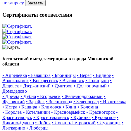
по запросу
Заказать
Сертификаты соответствия
Бесплатный выезд замерщика в города Московской
области
• Апрелевка
• Балашиха
• Бронницы
• Верея
• Видное
•
Волоколамск
• Воскресенск
• Высоковск
• Голицыно
•
Дедовск
• Дзержинский
• Дмитров
• Долгопрудный
•
Домодедово
• Дрезна
• Дубна
• Егорьевск
• Железнодорожный
•
Жуковский
• Зарайск
• Звенигород
• Зеленоград
• Ивантеевка
• Истра
• Кашира
• Климовск
• Клин
• Коломна
• Королев
• Котельники
• Красноармейск
• Красногорск
•
Краснозаводск
• Краснознаменск
• Кубинка
• Куровское
•
Ликино-Дулево
• Лобня
• Лосино-Петровский
• Луховицы
•
Лыткарино
• Люберцы