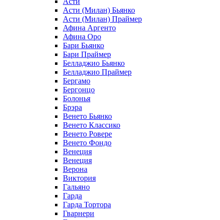
Асти
Асти (Милан) Бьянко
Асти (Милан) Праймер
Афина Аргенто
Афина Оро
Бари Бьянко
Бари Праймер
Белладжио Бьянко
Белладжио Праймер
Бергамо
Бергонцо
Болонья
Брэра
Венето Бьянко
Венето Классико
Венето Ровере
Венето Фондо
Венеция
Венеция
Верона
Виктория
Гальяно
Гарда
Гарда Тортора
Гварнери