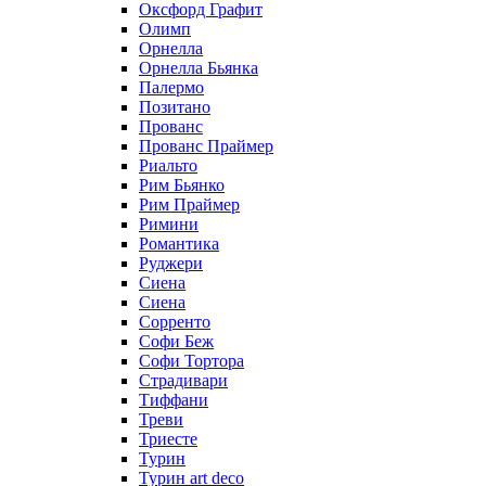
Оксфорд Графит
Олимп
Орнелла
Орнелла Бьянка
Палермо
Позитано
Прованс
Прованс Праймер
Риальто
Рим Бьянко
Рим Праймер
Римини
Романтика
Руджери
Сиена
Сиена
Сорренто
Софи Беж
Софи Тортора
Страдивари
Тиффани
Треви
Триесте
Турин
Турин art deco