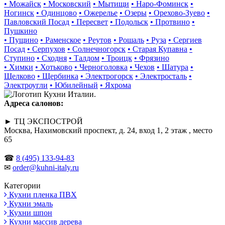
• Можайск
• Московский
• Мытищи
• Наро-Фоминск
•
Ногинск
• Одинцово
• Ожерелье
• Озеры
• Орехово-Зуево
•
Павловский Посад
• Пересвет
• Подольск
• Протвино
•
Пушкино
• Пущино
• Раменское
• Реутов
• Рошаль
• Руза
• Сергиев
Посад
• Серпухов
• Солнечногорск
• Старая Купавна
•
Ступино
• Сходня
• Талдом
• Троицк
• Фрязино
• Химки
• Хотьково
• Черноголовка
• Чехов
• Шатура
•
Щелково
• Щербинка
• Электрогорск
• Электросталь
•
Электроугли
• Юбилейный
• Яхрома
Адреса салонов:
► ТЦ ЭКСПОСТРОЙ
Москва, Нахимовский проспект, д. 24, вход 1, 2 этаж , место
65
☎
8 (495) 133-94-83
✉
order@kuhni-italy.ru
Категории
Кухни пленка ПВХ
Кухни эмаль
Кухни шпон
Кухни массив дерева