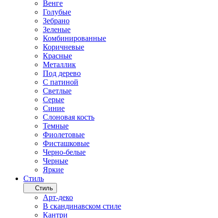
Венге
Голубые
Зебрано
Зеленые
Комбинированные
Коричневые
Красные
Металлик
Под дерево
С патиной
Светлые
Серые
Синие
Слоновая кость
Темные
Фиолетовые
Фисташковые
Черно-белые
Черные
Яркие
Стиль
Стиль
Арт-деко
В скандинавском стиле
Кантри