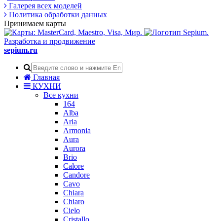
Галерея всех моделей
Политика обработки данных
Принимаем карты
Разработка и продвижение
sepium.ru
Главная
КУХНИ
Все кухни
164
Alba
Aria
Armonia
Aura
Aurora
Brio
Calore
Candore
Cavo
Chiara
Chiaro
Cielo
Cristallo