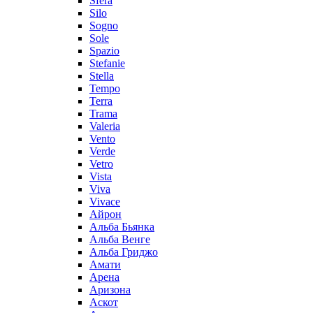
Sfera
Silo
Sogno
Sole
Spazio
Stefanie
Stella
Tempo
Terra
Trama
Valeria
Vento
Verde
Vetro
Vista
Viva
Vivace
Айрон
Альба Бьянка
Альба Венге
Альба Гриджо
Амати
Арена
Аризона
Аскот