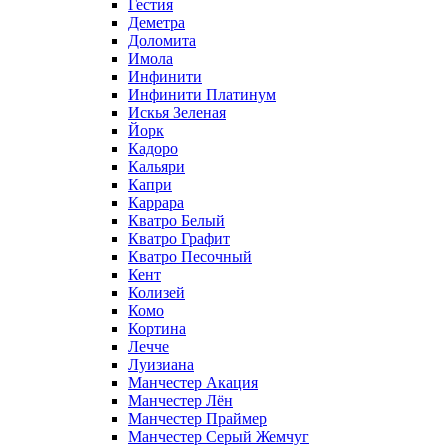
Гестия
Деметра
Доломита
Имола
Инфинити
Инфинити Платинум
Искья Зеленая
Йорк
Кадоро
Кальяри
Капри
Каррара
Кватро Белый
Кватро Графит
Кватро Песочный
Кент
Колизей
Комо
Кортина
Лечче
Луизиана
Манчестер Акация
Манчестер Лён
Манчестер Праймер
Манчестер Серый Жемчуг