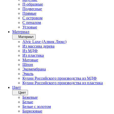
П-образные
Подвесные
Прямые
С островом
С пеналом
Угловые
Материал
Материал
Alvic Luxe (Алвик Люкс)
Из массива дерева
Из МДФ
Из пластика
Матовые
Шпон
Экомембрана
Эмаль
Кухни Российского производства из МДФ
Кухни Российского производства из пластика
Цвет
Цвет
Бежевые
Белые
Белые с золотом
Бирюзовые