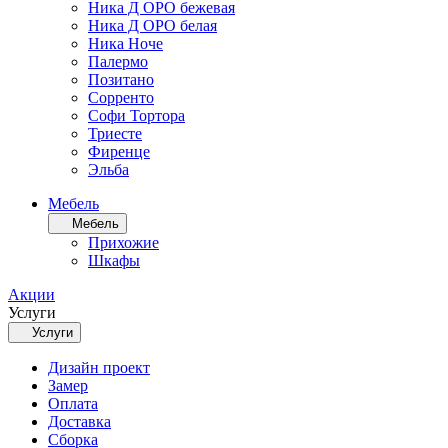
Ника Д ОРО бежевая
Ника Д ОРО белая
Ника Ноче
Палермо
Позитано
Сорренто
Софи Тортора
Триесте
Фиренце
Эльба
Мебель
Мебель
Прихожие
Шкафы
Акции
Услуги
Услуги
Дизайн проект
Замер
Оплата
Доставка
Сборка