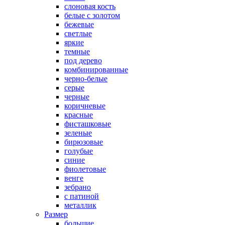
слоновая кость
белые с золотом
бежевые
светлые
яркие
темные
под дерево
комбинированные
черно-белые
серые
черные
коричневые
красные
фисташковые
зеленые
бирюзовые
голубые
синие
фиолетовые
венге
зебрано
с патиной
металлик
Размер
большие