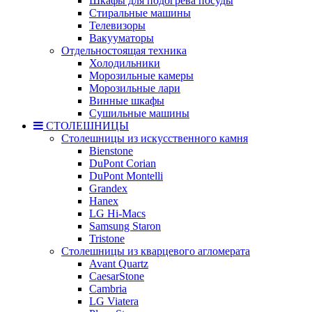
Шкафы для подогрева посуды
Стиральные машины
Телевизоры
Вакууматоры
Отдельностоящая техника
Холодильники
Морозильные камеры
Морозильные лари
Винные шкафы
Сушильные машины
СТОЛЕШНИЦЫ
Столешницы из искусственного камня
Bienstone
DuPont Corian
DuPont Montelli
Grandex
Hanex
LG Hi-Macs
Samsung Staron
Tristone
Столешницы из кварцевого агломерата
Avant Quartz
CaesarStone
Cambria
LG Viatera