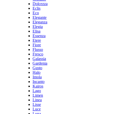
Dolcezza
Eclis
Eco
Elegante
Eleganza
Elegia
Elisa
Essenza
Etere
Fiore
Flusso
Fresco
Galassia
Gardenia
Gusto
Halo
Imola
Incanto
Kairos
Lago
Limen
Linea
Lisse
Luce
Luna