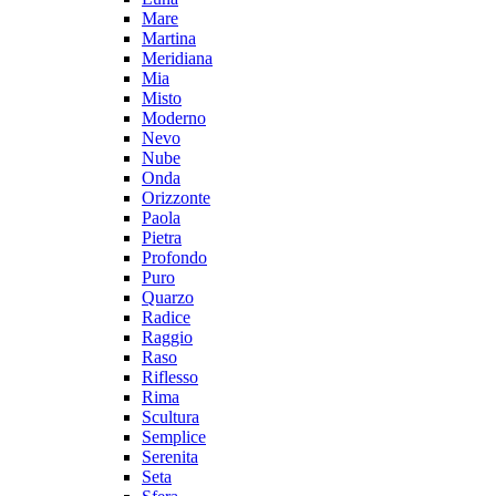
Mare
Martina
Meridiana
Mia
Misto
Moderno
Nevo
Nube
Onda
Orizzonte
Paola
Pietra
Profondo
Puro
Quarzo
Radice
Raggio
Raso
Riflesso
Rima
Scultura
Semplice
Serenita
Seta