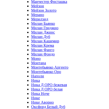
Манчестер Фисташка
Мейзон
Мейзон Золото
Мерано
Мерилэнд
Милан Бьянко
Милан Гриджио
Милан Джинс
Милан Дуб
Милан Кашемир
Милан Крема
Милан Фанго
Милан Фондо
Моно
Монтана
Монтебьянко Аргенто
Монтебьянко Оро
Наполи
Ника
Ника Д ОРО бежевая
Ника Д ОРО белая
Ника Ноче
Нике
Нике Аворио
Оксфорд Белый Дуб