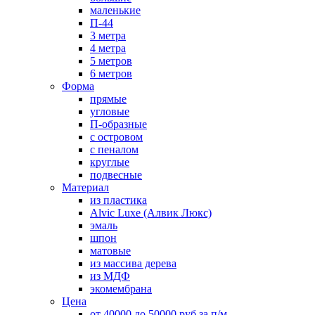
маленькие
П-44
3 метра
4 метра
5 метров
6 метров
Форма
прямые
угловые
П-образные
с островом
с пеналом
круглые
подвесные
Материал
из пластика
Alvic Luxe (Алвик Люкс)
эмаль
шпон
матовые
из массива дерева
из МДФ
экомембрана
Цена
от 40000 до 50000 руб за п/м