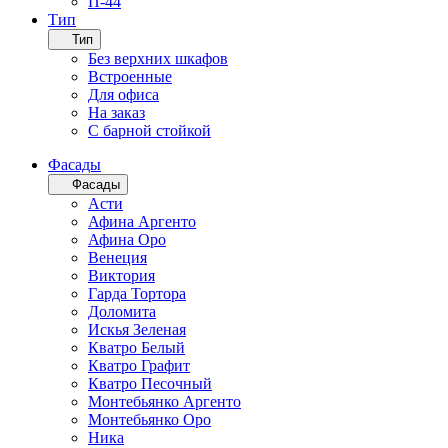
П-44
Тип
Тип
Без верхних шкафов
Встроенные
Для офиса
На заказ
С барной стойкой
Фасады
Фасады
Асти
Афина Аргенто
Афина Оро
Венеция
Виктория
Гарда Тортора
Доломита
Искья Зеленая
Кватро Белый
Кватро Графит
Кватро Песочный
Монтебьянко Аргенто
Монтебьянко Оро
Ника