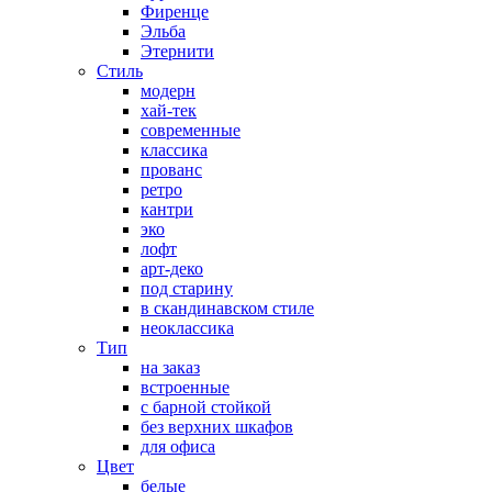
Фиренце
Эльба
Этернити
Стиль
модерн
хай-тек
современные
классика
прованс
ретро
кантри
эко
лофт
арт-деко
под старину
в скандинавском стиле
неоклассика
Тип
на заказ
встроенные
с барной стойкой
без верхних шкафов
для офиса
Цвет
белые