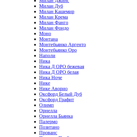
Милан Джинс
Милан Дуб
Милан Кашемир
Милан Крема
Милан Фанго
Милан Фондо
Моно
Монтана
Монтебьянко Аргенто
Монтебьянко Оро
Наполи
Ника
Ника Д ОРО бежевая
Ника Д ОРО белая
Ника Ноче
Нике
Нике Аворио
Оксфорд Белый Дуб
Оксфорд Графит
Олимп
Орнелла
Орнелла Бьянка
Палермо
Позитано
Прованс