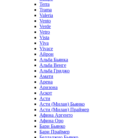
Terra
Trama
Valeria
Vento
Verde
Vetro
Vista
Viva
Vivace
Айрон
Альба Бьянка
Альба Венге
Альба Гриджо
Амати
Арена
Аризона
Аскот
Асти
Асти (Милан) Бьянко
Асти (Милан) Праймер
Афина Аргенто
Афина Оро
Бари Бьянко
Бари Праймер
Белладжио Бьянко