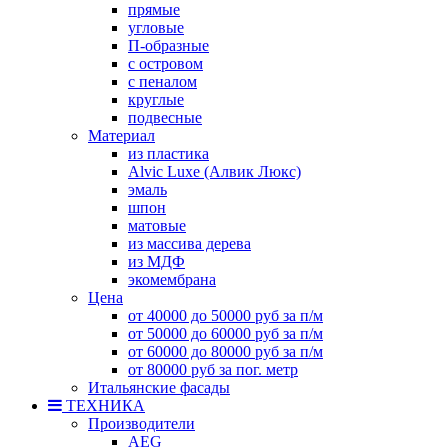
прямые
угловые
П-образные
с островом
с пеналом
круглые
подвесные
Материал
из пластика
Alvic Luxe (Алвик Люкс)
эмаль
шпон
матовые
из массива дерева
из МДФ
экомембрана
Цена
от 40000 до 50000 руб за п/м
от 50000 до 60000 руб за п/м
от 60000 до 80000 руб за п/м
от 80000 руб за пог. метр
Итальянские фасады
ТЕХНИКА
Производители
AEG