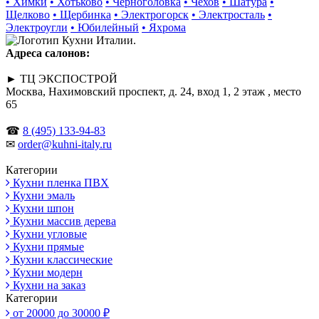
• Химки
• Хотьково
• Черноголовка
• Чехов
• Шатура
•
Щелково
• Щербинка
• Электрогорск
• Электросталь
•
Электроугли
• Юбилейный
• Яхрома
Адреса салонов:
► ТЦ ЭКСПОСТРОЙ
Москва, Нахимовский проспект, д. 24, вход 1, 2 этаж , место
65
☎
8 (495) 133-94-83
✉
order@kuhni-italy.ru
Категории
Кухни пленка ПВХ
Кухни эмаль
Кухни шпон
Кухни массив дерева
Кухни угловые
Кухни прямые
Кухни классические
Кухни модерн
Кухни на заказ
Категории
от 20000 до 30000 ₽