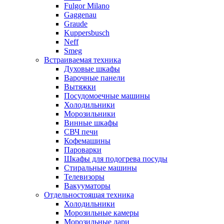
Fulgor Milano
Gaggenau
Graude
Kuppersbusch
Neff
Smeg
Встраиваемая техника
Духовые шкафы
Варочные панели
Вытяжки
Посудомоечные машины
Холодильники
Морозильники
Винные шкафы
СВЧ печи
Кофемашины
Пароварки
Шкафы для подогрева посуды
Стиральные машины
Телевизоры
Вакууматоры
Отдельностоящая техника
Холодильники
Морозильные камеры
Морозильные лари