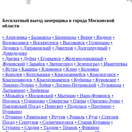
Бесплатный выезд замерщика в города Московской
области
• Апрелевка
• Балашиха
• Бронницы
• Верея
• Видное
•
Волоколамск
• Воскресенск
• Высоковск
• Голицыно
•
Дедовск
• Дзержинский
• Дмитров
• Долгопрудный
•
Домодедово
• Дрезна
• Дубна
• Егорьевск
• Железнодорожный
•
Жуковский
• Зарайск
• Звенигород
• Зеленоград
• Ивантеевка
• Истра
• Кашира
• Климовск
• Клин
• Коломна
• Королев
• Котельники
• Красноармейск
• Красногорск
•
Краснозаводск
• Краснознаменск
• Кубинка
• Куровское
•
Ликино-Дулево
• Лобня
• Лосино-Петровский
• Луховицы
•
Лыткарино
• Люберцы
• Можайск
• Московский
• Мытищи
• Наро-Фоминск
•
Ногинск
• Одинцово
• Ожерелье
• Озеры
• Орехово-Зуево
•
Павловский Посад
• Пересвет
• Подольск
• Протвино
•
Пушкино
• Пущино
• Раменское
• Реутов
• Рошаль
• Руза
• Сергиев
Посад
• Серпухов
• Солнечногорск
• Старая Купавна
•
Ступино
• Сходня
• Талдом
• Троицк
• Фрязино