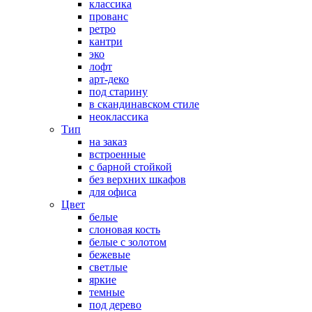
классика
прованс
ретро
кантри
эко
лофт
арт-деко
под старину
в скандинавском стиле
неоклассика
Тип
на заказ
встроенные
с барной стойкой
без верхних шкафов
для офиса
Цвет
белые
слоновая кость
белые с золотом
бежевые
светлые
яркие
темные
под дерево