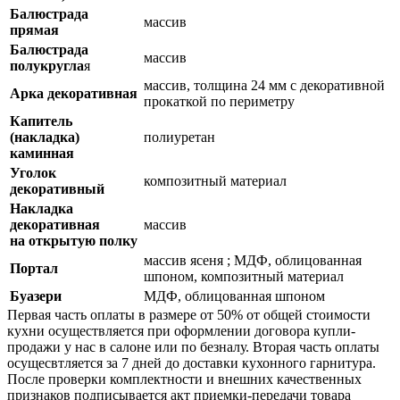
Балюстрада
массив
прямая
Балюстрада
массив
полукругла
я
массив, толщина 24 мм с декоративной
Арка декоративная
прокаткой по периметру
Капитель
(накладка)
полиуретан
каминная
Уголок
композитный материал
декоративный
Накладка
декоративная
массив
на открытую полку
массив ясеня ; МДФ, облицованная
Портал
шпоном, композитный материал
Буaзери
МДФ, облицованная шпоном
Первая часть оплаты в размере от 50% от общей стоимости
кухни осуществляется при оформлении договора купли-
продажи у нас в салоне или по безналу. Вторая часть оплаты
осущесвтляется за 7 дней до доставки кухонного гарнитура.
После проверки комплектности и внешних качественных
признаков подписывается акт приемки-передачи товара