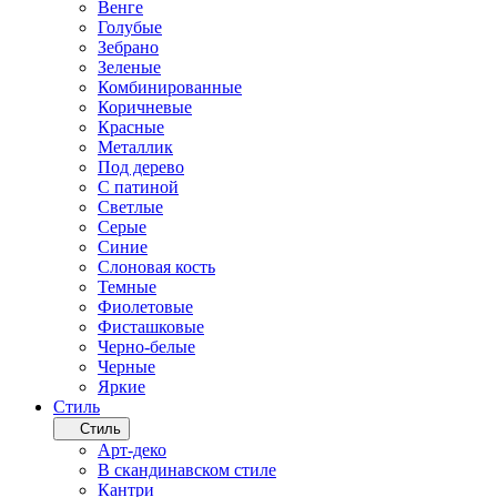
Венге
Голубые
Зебрано
Зеленые
Комбинированные
Коричневые
Красные
Металлик
Под дерево
С патиной
Светлые
Серые
Синие
Слоновая кость
Темные
Фиолетовые
Фисташковые
Черно-белые
Черные
Яркие
Стиль
Стиль
Арт-деко
В скандинавском стиле
Кантри