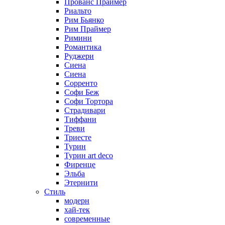
Прованс Праймер
Риальто
Рим Бьянко
Рим Праймер
Римини
Романтика
Руджери
Сиена
Сиена
Сорренто
Софи Беж
Софи Тортора
Страдивари
Тиффани
Треви
Триесте
Турин
Турин art deco
Фиренце
Эльба
Этернити
Стиль
модерн
хай-тек
современные