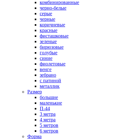
комбинированные
черно-белые
серые
черные
коричневые
красные
фисташковые
зеленые
бирюзовые
голубые
синие
фиолетовые
венге
зебрано
с патиной
металлик
Размер
большие
маленькие
П-44
3 метра
4 метра
5 метров
6 метров
Форма