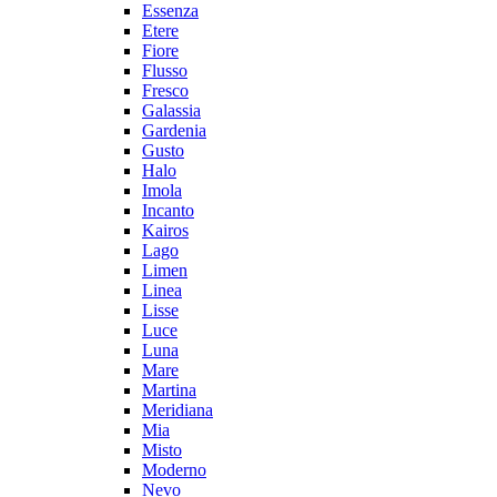
Essenza
Etere
Fiore
Flusso
Fresco
Galassia
Gardenia
Gusto
Halo
Imola
Incanto
Kairos
Lago
Limen
Linea
Lisse
Luce
Luna
Mare
Martina
Meridiana
Mia
Misto
Moderno
Nevo