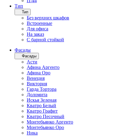
П-44
Тип
Тип
Без верхних шкафов
Встроенные
Для офиса
На заказ
С барной стойкой
Фасады
Фасады
Асти
Афина Аргенто
Афина Оро
Венеция
Виктория
Гарда Тортора
Доломита
Искья Зеленая
Кватро Белый
Кватро Графит
Кватро Песочный
Монтебьянко Аргенто
Монтебьянко Оро
Ника