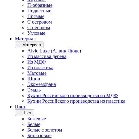
П-образные
Подвесные
Прямые
С островом
С пеналом
Угловые
Материал
Материал
Alvic Luxe (Алвик Люкс)
Из массива дерева
Из МДФ
Из пластика
Матовые
Шпон
Экомембрана
Эмаль
Кухни Российского производства из МДФ
Кухни Российского производства из пластика
Цвет
Цвет
Бежевые
Белые
Белые с золотом
Бирюзовые