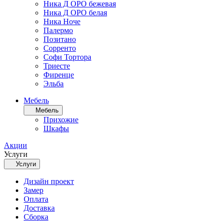
Ника Д ОРО бежевая
Ника Д ОРО белая
Ника Ноче
Палермо
Позитано
Сорренто
Софи Тортора
Триесте
Фиренце
Эльба
Мебель
Мебель
Прихожие
Шкафы
Акции
Услуги
Услуги
Дизайн проект
Замер
Оплата
Доставка
Сборка