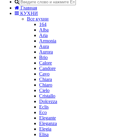
Главная
КУХНИ
Все кухни
164
Alba
Aria
Armonia
Aura
Aurora
Brio
Calore
Candore
Cavo
Chiara
Chiaro
Cielo
Cristallo
Dolcezza
Eclis
Eco
Elegante
Eleganza
Elegia
Elisa