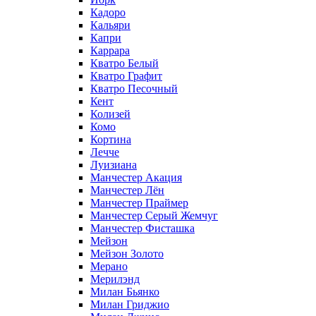
Кадоро
Кальяри
Капри
Каррара
Кватро Белый
Кватро Графит
Кватро Песочный
Кент
Колизей
Комо
Кортина
Лечче
Луизиана
Манчестер Акация
Манчестер Лён
Манчестер Праймер
Манчестер Серый Жемчуг
Манчестер Фисташка
Мейзон
Мейзон Золото
Мерано
Мерилэнд
Милан Бьянко
Милан Гриджио