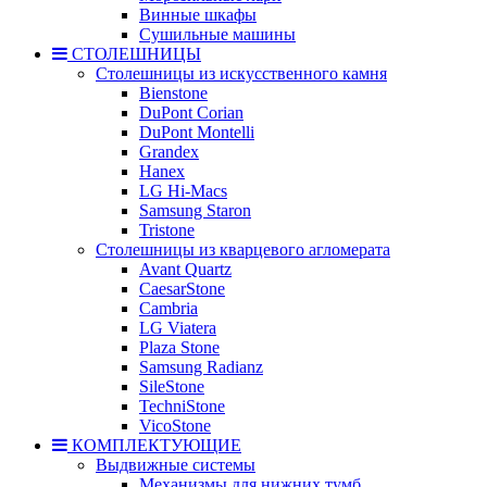
Винные шкафы
Сушильные машины
СТОЛЕШНИЦЫ
Столешницы из искусственного камня
Bienstone
DuPont Corian
DuPont Montelli
Grandex
Hanex
LG Hi-Macs
Samsung Staron
Tristone
Столешницы из кварцевого агломерата
Avant Quartz
CaesarStone
Cambria
LG Viatera
Plaza Stone
Samsung Radianz
SileStone
TechniStone
VicoStone
КОМПЛЕКТУЮЩИЕ
Выдвижные системы
Механизмы для нижних тумб