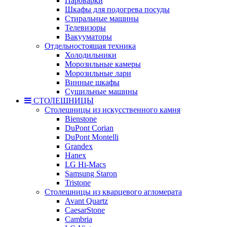
Пароварки
Шкафы для подогрева посуды
Стиральные машины
Телевизоры
Вакууматоры
Отдельностоящая техника
Холодильники
Морозильные камеры
Морозильные лари
Винные шкафы
Сушильные машины
СТОЛЕШНИЦЫ
Столешницы из искусственного камня
Bienstone
DuPont Corian
DuPont Montelli
Grandex
Hanex
LG Hi-Macs
Samsung Staron
Tristone
Столешницы из кварцевого агломерата
Avant Quartz
CaesarStone
Cambria