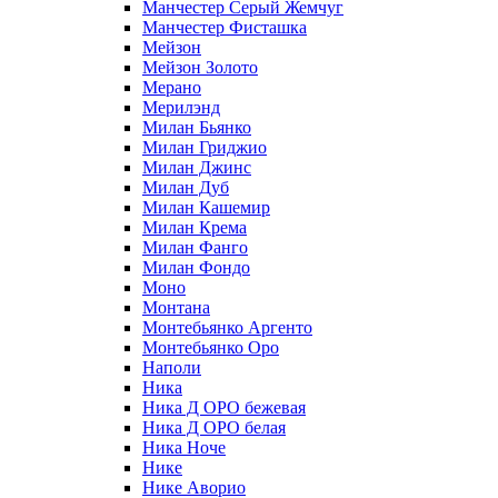
Манчестер Серый Жемчуг
Манчестер Фисташка
Мейзон
Мейзон Золото
Мерано
Мерилэнд
Милан Бьянко
Милан Гриджио
Милан Джинс
Милан Дуб
Милан Кашемир
Милан Крема
Милан Фанго
Милан Фондо
Моно
Монтана
Монтебьянко Аргенто
Монтебьянко Оро
Наполи
Ника
Ника Д ОРО бежевая
Ника Д ОРО белая
Ника Ноче
Нике
Нике Аворио