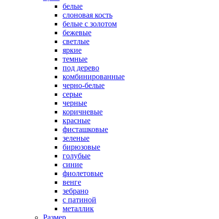
белые
слоновая кость
белые с золотом
бежевые
светлые
яркие
темные
под дерево
комбинированные
черно-белые
серые
черные
коричневые
красные
фисташковые
зеленые
бирюзовые
голубые
синие
фиолетовые
венге
зебрано
с патиной
металлик
Размер