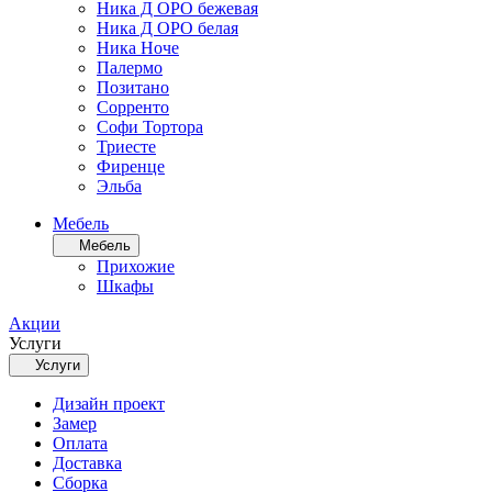
Ника Д ОРО бежевая
Ника Д ОРО белая
Ника Ноче
Палермо
Позитано
Сорренто
Софи Тортора
Триесте
Фиренце
Эльба
Мебель
Мебель
Прихожие
Шкафы
Акции
Услуги
Услуги
Дизайн проект
Замер
Оплата
Доставка
Сборка