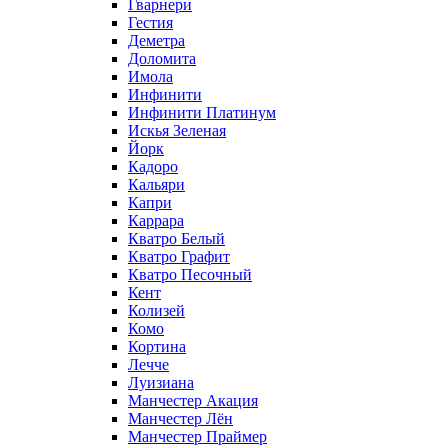
Гварнери
Гестия
Деметра
Доломита
Имола
Инфинити
Инфинити Платинум
Искья Зеленая
Йорк
Кадоро
Кальяри
Капри
Каррара
Кватро Белый
Кватро Графит
Кватро Песочный
Кент
Колизей
Комо
Кортина
Лечче
Луизиана
Манчестер Акация
Манчестер Лён
Манчестер Праймер