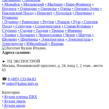
• Можайск
• Московский
• Мытищи
• Наро-Фоминск
•
Ногинск
• Одинцово
• Ожерелье
• Озеры
• Орехово-Зуево
•
Павловский Посад
• Пересвет
• Подольск
• Протвино
•
Пушкино
• Пущино
• Раменское
• Реутов
• Рошаль
• Руза
• Сергиев
Посад
• Серпухов
• Солнечногорск
• Старая Купавна
•
Ступино
• Сходня
• Талдом
• Троицк
• Фрязино
• Химки
• Хотьково
• Черноголовка
• Чехов
• Шатура
•
Щелково
• Щербинка
• Электрогорск
• Электросталь
•
Электроугли
• Юбилейный
• Яхрома
Адреса салонов:
► ТЦ ЭКСПОСТРОЙ
Москва, Нахимовский проспект, д. 24, вход 1, 2 этаж , место
65
☎
8 (495) 133-94-83
✉
order@kuhni-italy.ru
Категории
Кухни пленка ПВХ
Кухни эмаль
Кухни шпон