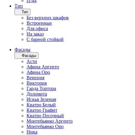
П-44
Тип
Тип
Без верхних шкафов
Встроенные
Для офиса
На заказ
С барной стойкой
Фасады
Фасады
Асти
Афина Аргенто
Афина Оро
Венеция
Виктория
Гарда Тортора
Доломита
Искья Зеленая
Кватро Белый
Кватро Графит
Кватро Песочный
Монтебьянко Аргенто
Монтебьянко Оро
Ника