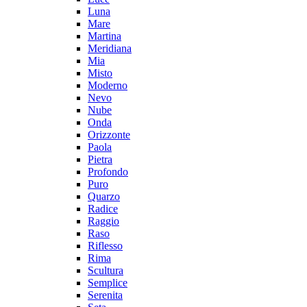
Luna
Mare
Martina
Meridiana
Mia
Misto
Moderno
Nevo
Nube
Onda
Orizzonte
Paola
Pietra
Profondo
Puro
Quarzo
Radice
Raggio
Raso
Riflesso
Rima
Scultura
Semplice
Serenita