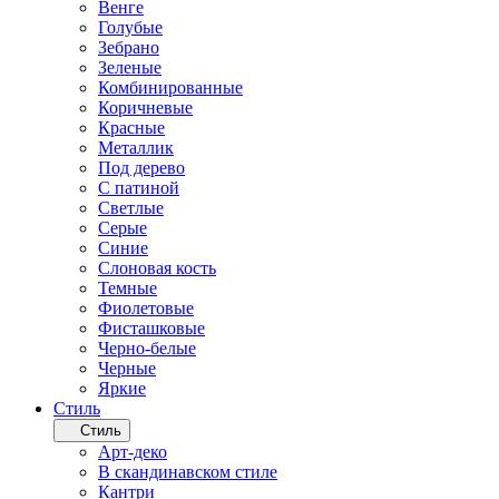
Венге
Голубые
Зебрано
Зеленые
Комбинированные
Коричневые
Красные
Металлик
Под дерево
С патиной
Светлые
Серые
Синие
Слоновая кость
Темные
Фиолетовые
Фисташковые
Черно-белые
Черные
Яркие
Стиль
Стиль
Арт-деко
В скандинавском стиле
Кантри