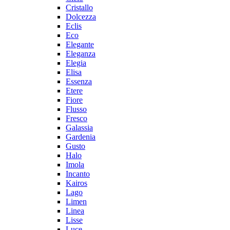
Cristallo
Dolcezza
Eclis
Eco
Elegante
Eleganza
Elegia
Elisa
Essenza
Etere
Fiore
Flusso
Fresco
Galassia
Gardenia
Gusto
Halo
Imola
Incanto
Kairos
Lago
Limen
Linea
Lisse
Luce