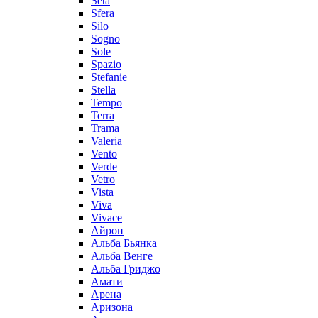
Seta
Sfera
Silo
Sogno
Sole
Spazio
Stefanie
Stella
Tempo
Terra
Trama
Valeria
Vento
Verde
Vetro
Vista
Viva
Vivace
Айрон
Альба Бьянка
Альба Венге
Альба Гриджо
Амати
Арена
Аризона