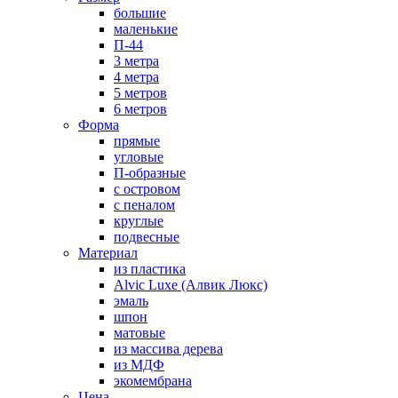
большие
маленькие
П-44
3 метра
4 метра
5 метров
6 метров
Форма
прямые
угловые
П-образные
с островом
с пеналом
круглые
подвесные
Материал
из пластика
Alvic Luxe (Алвик Люкс)
эмаль
шпон
матовые
из массива дерева
из МДФ
экомембрана
Цена