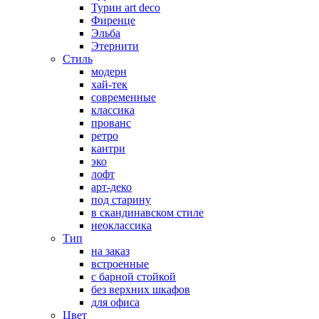
Турин art deco
Фиренце
Эльба
Этернити
Стиль
модерн
хай-тек
современные
классика
прованс
ретро
кантри
эко
лофт
арт-деко
под старину
в скандинавском стиле
неоклассика
Тип
на заказ
встроенные
с барной стойкой
без верхних шкафов
для офиса
Цвет