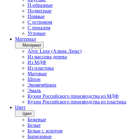
П-образные
Подвесные
Прямые
С островом
С пеналом
Угловые
Материал
Материал
Alvic Luxe (Алвик Люкс)
Из массива дерева
Из МДФ
Из пластика
Матовые
Шпон
Экомембрана
Эмаль
Кухни Российского производства из МДФ
Кухни Российского производства из пластика
Цвет
Цвет
Бежевые
Белые
Белые с золотом
Бирюзовые