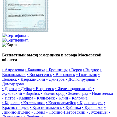
Бесплатный выезд замерщика в города Московской
области
• Апрелевка
• Балашиха
• Бронницы
• Верея
• Видное
•
Волоколамск
• Воскресенск
• Высоковск
• Голицыно
•
Дедовск
• Дзержинский
• Дмитров
• Долгопрудный
•
Домодедово
• Дрезна
• Дубна
• Егорьевск
• Железнодорожный
•
Жуковский
• Зарайск
• Звенигород
• Зеленоград
• Ивантеевка
• Истра
• Кашира
• Климовск
• Клин
• Коломна
• Королев
• Котельники
• Красноармейск
• Красногорск
•
Краснозаводск
• Краснознаменск
• Кубинка
• Куровское
•
Ликино-Дулево
• Лобня
• Лосино-Петровский
• Луховицы
•
Лыткарино
• Люберцы