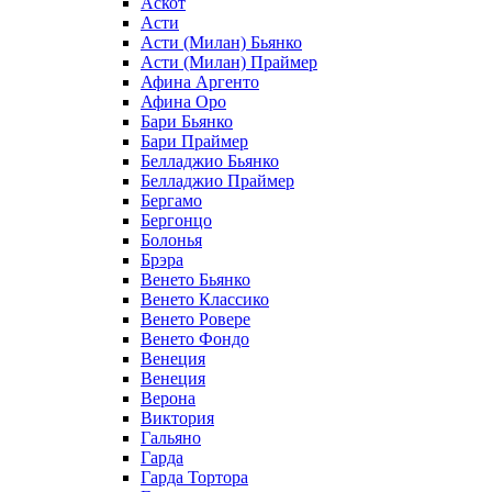
Аскот
Асти
Асти (Милан) Бьянко
Асти (Милан) Праймер
Афина Аргенто
Афина Оро
Бари Бьянко
Бари Праймер
Белладжио Бьянко
Белладжио Праймер
Бергамо
Бергонцо
Болонья
Брэра
Венето Бьянко
Венето Классико
Венето Ровере
Венето Фондо
Венеция
Венеция
Верона
Виктория
Гальяно
Гарда
Гарда Тортора