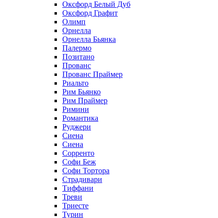
Оксфорд Белый Дуб
Оксфорд Графит
Олимп
Орнелла
Орнелла Бьянка
Палермо
Позитано
Прованс
Прованс Праймер
Риальто
Рим Бьянко
Рим Праймер
Римини
Романтика
Руджери
Сиена
Сиена
Сорренто
Софи Беж
Софи Тортора
Страдивари
Тиффани
Треви
Триесте
Турин