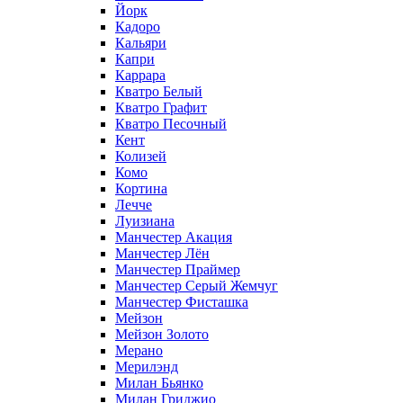
Йорк
Кадоро
Кальяри
Капри
Каррара
Кватро Белый
Кватро Графит
Кватро Песочный
Кент
Колизей
Комо
Кортина
Лечче
Луизиана
Манчестер Акация
Манчестер Лён
Манчестер Праймер
Манчестер Серый Жемчуг
Манчестер Фисташка
Мейзон
Мейзон Золото
Мерано
Мерилэнд
Милан Бьянко
Милан Гриджио