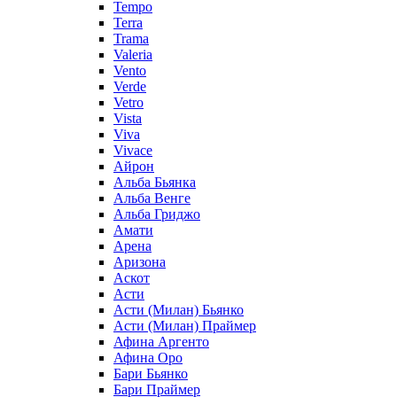
Tempo
Terra
Trama
Valeria
Vento
Verde
Vetro
Vista
Viva
Vivace
Айрон
Альба Бьянка
Альба Венге
Альба Гриджо
Амати
Арена
Аризона
Аскот
Асти
Асти (Милан) Бьянко
Асти (Милан) Праймер
Афина Аргенто
Афина Оро
Бари Бьянко
Бари Праймер