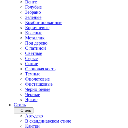
Венге
Голубые
Зебрано
Зеленые
Комбинированные
Коричневые
Красные
Металлик
Под дерево
С патиной
Светлые
Серые
Синие
Слоновая кость
Темные
Фиолетовые
Фисташковые
Черно-белые
Черные
Яркие
Стиль
Стиль
Арт-деко
В скандинавском стиле
Кантри