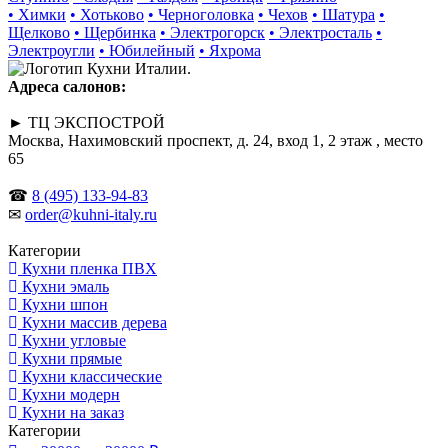
• Химки
• Хотьково
• Черноголовка
• Чехов
• Шатура
•
Щелково
• Щербинка
• Электрогорск
• Электросталь
•
Электроугли
• Юбилейный
• Яхрома
Адреса салонов:
► ТЦ ЭКСПОСТРОЙ
Москва, Нахимовский проспект, д. 24, вход 1, 2 этаж , место
65
☎
8 (495) 133-94-83
✉
order@kuhni-italy.ru
Категории
Кухни пленка ПВХ
Кухни эмаль
Кухни шпон
Кухни массив дерева
Кухни угловые
Кухни прямые
Кухни классические
Кухни модерн
Кухни на заказ
Категории