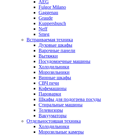
AEG
Fulgor Milano
Gaggenau
Graude
Kuppersbusch
Neff
Smeg
Встраиваемая техника
Духовые шкафы
Варочные панели
Вытяжки
Посудомоечные машины
Холодильники
Морозильники
Винные шкафы
СВЧ печи
Кофемашины
Пароварки
Шкафы для подогрева посуды
Стиральные машины
Телевизоры
Вакууматоры
Отдельностоящая техника
Холодильники
Морозильные камеры