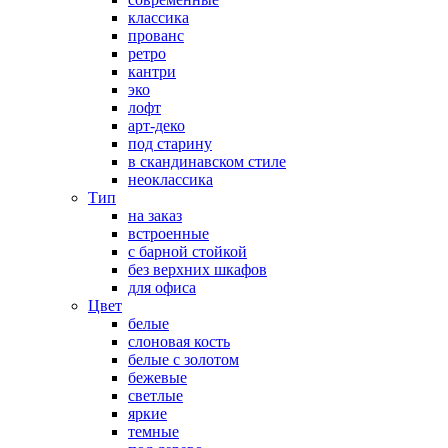
классика
прованс
ретро
кантри
эко
лофт
арт-деко
под старину
в скандинавском стиле
неоклассика
Тип
на заказ
встроенные
с барной стойкой
без верхних шкафов
для офиса
Цвет
белые
слоновая кость
белые с золотом
бежевые
светлые
яркие
темные