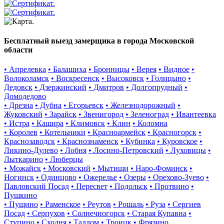
Бесплатный выезд замерщика в города Московской
области
• Апрелевка
• Балашиха
• Бронницы
• Верея
• Видное
•
Волоколамск
• Воскресенск
• Высоковск
• Голицыно
•
Дедовск
• Дзержинский
• Дмитров
• Долгопрудный
•
Домодедово
• Дрезна
• Дубна
• Егорьевск
• Железнодорожный
•
Жуковский
• Зарайск
• Звенигород
• Зеленоград
• Ивантеевка
• Истра
• Кашира
• Климовск
• Клин
• Коломна
• Королев
• Котельники
• Красноармейск
• Красногорск
•
Краснозаводск
• Краснознаменск
• Кубинка
• Куровское
•
Ликино-Дулево
• Лобня
• Лосино-Петровский
• Луховицы
•
Лыткарино
• Люберцы
• Можайск
• Московский
• Мытищи
• Наро-Фоминск
•
Ногинск
• Одинцово
• Ожерелье
• Озеры
• Орехово-Зуево
•
Павловский Посад
• Пересвет
• Подольск
• Протвино
•
Пушкино
• Пущино
• Раменское
• Реутов
• Рошаль
• Руза
• Сергиев
Посад
• Серпухов
• Солнечногорск
• Старая Купавна
•
Ступино
• Сходня
• Талдом
• Троицк
• Фрязино