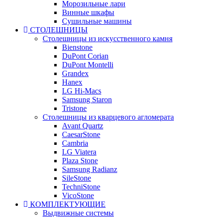
Морозильные лари
Винные шкафы
Сушильные машины
СТОЛЕШНИЦЫ
Столешницы из искусственного камня
Bienstone
DuPont Corian
DuPont Montelli
Grandex
Hanex
LG Hi-Macs
Samsung Staron
Tristone
Столешницы из кварцевого агломерата
Avant Quartz
CaesarStone
Cambria
LG Viatera
Plaza Stone
Samsung Radianz
SileStone
TechniStone
VicoStone
КОМПЛЕКТУЮЩИЕ
Выдвижные системы