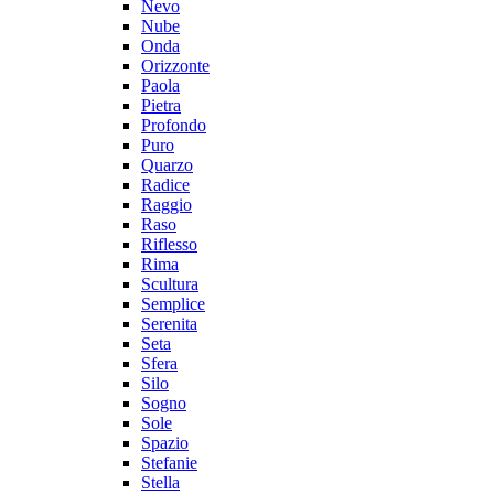
Nevo
Nube
Onda
Orizzonte
Paola
Pietra
Profondo
Puro
Quarzo
Radice
Raggio
Raso
Riflesso
Rima
Scultura
Semplice
Serenita
Seta
Sfera
Silo
Sogno
Sole
Spazio
Stefanie
Stella