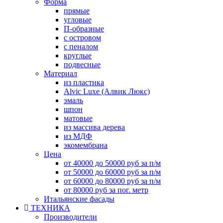
Форма
прямые
угловые
П-образные
с островом
с пеналом
круглые
подвесные
Материал
из пластика
Alvic Luxe (Алвик Люкс)
эмаль
шпон
матовые
из массива дерева
из МДФ
экомембрана
Цена
от 40000 до 50000 руб за п/м
от 50000 до 60000 руб за п/м
от 60000 до 80000 руб за п/м
от 80000 руб за пог. метр
Итальянские фасады
ТЕХНИКА
Производители