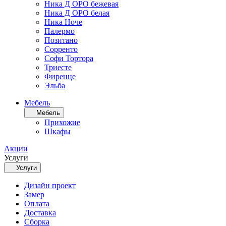
Ника Д ОРО бежевая
Ника Д ОРО белая
Ника Ноче
Палермо
Позитано
Сорренто
Софи Тортора
Триесте
Фиренце
Эльба
Мебель
Мебель
Прихожие
Шкафы
Акции
Услуги
Услуги
Дизайн проект
Замер
Оплата
Доставка
Сборка