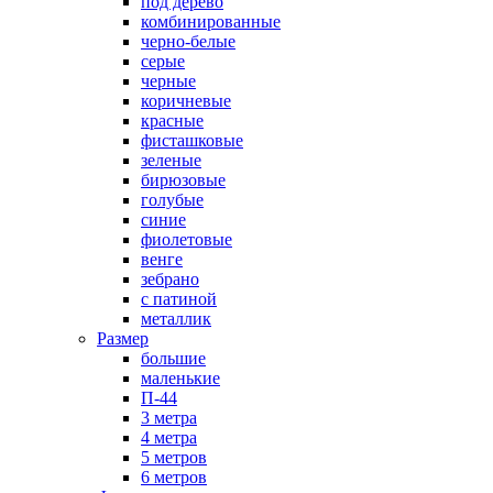
под дерево
комбинированные
черно-белые
серые
черные
коричневые
красные
фисташковые
зеленые
бирюзовые
голубые
синие
фиолетовые
венге
зебрано
с патиной
металлик
Размер
большие
маленькие
П-44
3 метра
4 метра
5 метров
6 метров