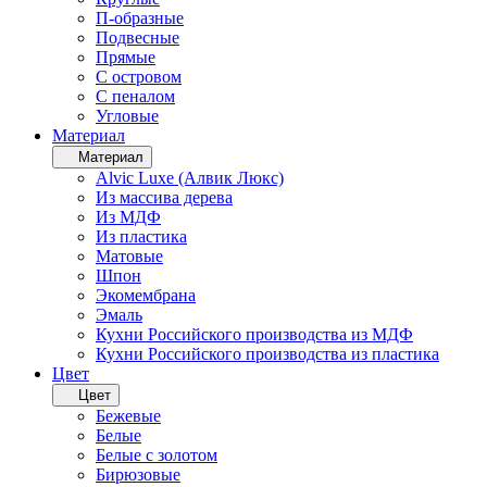
П-образные
Подвесные
Прямые
С островом
С пеналом
Угловые
Материал
Материал
Alvic Luxe (Алвик Люкс)
Из массива дерева
Из МДФ
Из пластика
Матовые
Шпон
Экомембрана
Эмаль
Кухни Российского производства из МДФ
Кухни Российского производства из пластика
Цвет
Цвет
Бежевые
Белые
Белые с золотом
Бирюзовые