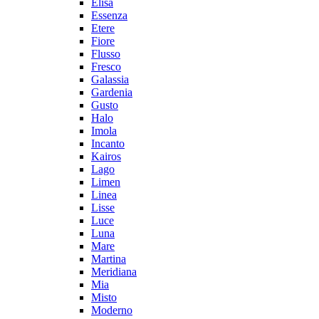
Elisa
Essenza
Etere
Fiore
Flusso
Fresco
Galassia
Gardenia
Gusto
Halo
Imola
Incanto
Kairos
Lago
Limen
Linea
Lisse
Luce
Luna
Mare
Martina
Meridiana
Mia
Misto
Moderno