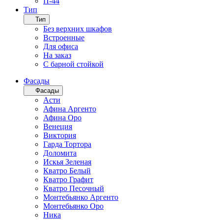
П-44
Тип
Тип
Без верхних шкафов
Встроенные
Для офиса
На заказ
С барной стойкой
Фасады
Фасады
Асти
Афина Аргенто
Афина Оро
Венеция
Виктория
Гарда Тортора
Доломита
Искья Зеленая
Кватро Белый
Кватро Графит
Кватро Песочный
Монтебьянко Аргенто
Монтебьянко Оро
Ника