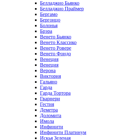
Белладжио Бьянко
Белладжио Праймер
Бергамо
Бергонцо
Болонья
Брэра
Венето Бьянко
Венето Классико
Венето Ровере
Венето Фондо
Венеция
Венеция
Верона
Виктория
Гальяно
Гарда
Гарда Тортора
Гварнери
Гестия
Деметра
Доломита
Имола
Инфинити
Инфинити Платинум
Искья Зеленая