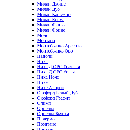
Милан Джинс
Милан Дуб
Милан Кашемир
Милан Крема
Милан Фанго
Милан Фондо
Моно
Монтана
Монтебьянко Аргенто
Монтебьянко Оро
Наполи
Ника
Ника Д ОРО бежевая
Ника Д ОРО белая
Ника Ноче
Нике
Нике Аворио
Оксфорд Белый Дуб
Оксфорд Графит
Олимп
Орнелла
Орнелла Бьянка
Палермо
Позитано
Прованс