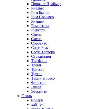
Прованс Праймер
Риальто
Рим Бьянко
Рим Праймер
Римини
Романтика
Руджери
Сиена
Сиена
Сорренто
Софи Беж
Софи Тортора
Страдивари
Тиффани
Треви
Триесте
Турин
Турин art deco
Фиренце
Эльба
Этернити
Стиль
модерн
хай-тек
современные