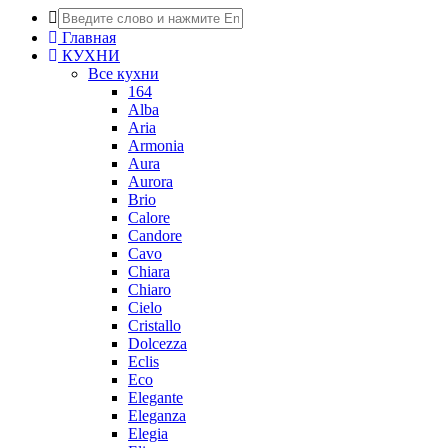
Главная
КУХНИ
Все кухни
164
Alba
Aria
Armonia
Aura
Aurora
Brio
Calore
Candore
Cavo
Chiara
Chiaro
Cielo
Cristallo
Dolcezza
Eclis
Eco
Elegante
Eleganza
Elegia