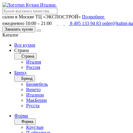
салон в Москве
ТЦ «ЭКСПОСТРОЙ»
Подробнее
ежедневно 10:00 – 21:00
8 495 133 94 83
order@kuhni-ita
Заказать кухню
Каталог
Все кухни
Страна
Страна
Италия
Россия
Бренд
Бренд
Биомебель
Венето
Италион
МакБерри
Русста
Форма
Форма
Круглые
П-образные