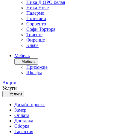
Ника Д ОРО белая
Ника Ноче
Палермо
Позитано
Сорренто
Софи Тортора
Триесте
Фиренце
Эльба
Мебель
Мебель
Прихожие
Шкафы
Акции
Услуги
Услуги
Дизайн проект
Замер
Оплата
Доставка
Сборка
Гарантия