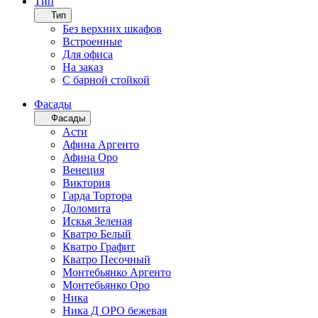
Тип
Тип
Без верхних шкафов
Встроенные
Для офиса
На заказ
С барной стойкой
Фасады
Фасады
Асти
Афина Аргенто
Афина Оро
Венеция
Виктория
Гарда Тортора
Доломита
Искья Зеленая
Кватро Белый
Кватро Графит
Кватро Песочный
Монтебьянко Аргенто
Монтебьянко Оро
Ника
Ника Д ОРО бежевая