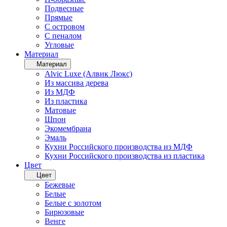
Подвесные
Прямые
С островом
С пеналом
Угловые
Материал
Материал
Alvic Luxe (Алвик Люкс)
Из массива дерева
Из МДФ
Из пластика
Матовые
Шпон
Экомембрана
Эмаль
Кухни Российского производства из МДФ
Кухни Российского производства из пластика
Цвет
Цвет
Бежевые
Белые
Белые с золотом
Бирюзовые
Венге