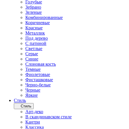
Голубые
Зебрано
Зеленые
Комбинированные
Коричневые
Красные
Металлик
Под дерево
С патиной
Светлые
Серые
Синие
Слоновая кость
Темные
Фиолетовые
Фисташковые
Черно-белые
Черные
Яркие
Стиль
Стиль
Арт-деко
В скандинавском стиле
Кантри
Классика