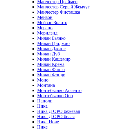
Манчестер Праймер
Манчестер Серый Жемчуг
Манчестер Фисташка
Мейзон
Мейзон Золото
Мерано
Мерилэнд
Милан Бьянко
Милан Гриджио
Милан Джинс
Милан Дуб
Милан Кашемир
Милан Крема
Милан Фанго
Милан Фондо
Моно
Монтана
Монтебьянко Аргенто
Монтебьянко Оро
Наполи
Ника
Ника Д ОРО бежевая
Ника Д ОРО белая
Ника Ноче
Нике