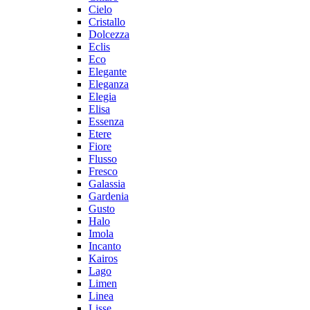
Cielo
Cristallo
Dolcezza
Eclis
Eco
Elegante
Eleganza
Elegia
Elisa
Essenza
Etere
Fiore
Flusso
Fresco
Galassia
Gardenia
Gusto
Halo
Imola
Incanto
Kairos
Lago
Limen
Linea
Lisse