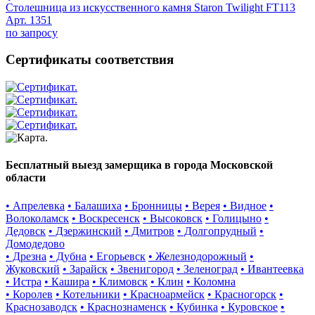
Столешница из искусственного камня Staron Twilight FT113
Арт. 1351
по запросу
Сертификаты соответствия
Бесплатный выезд замерщика в города Московской
области
• Апрелевка
• Балашиха
• Бронницы
• Верея
• Видное
•
Волоколамск
• Воскресенск
• Высоковск
• Голицыно
•
Дедовск
• Дзержинский
• Дмитров
• Долгопрудный
•
Домодедово
• Дрезна
• Дубна
• Егорьевск
• Железнодорожный
•
Жуковский
• Зарайск
• Звенигород
• Зеленоград
• Ивантеевка
• Истра
• Кашира
• Климовск
• Клин
• Коломна
• Королев
• Котельники
• Красноармейск
• Красногорск
•
Краснозаводск
• Краснознаменск
• Кубинка
• Куровское
•