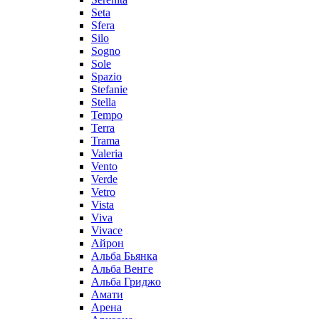
Seta
Sfera
Silo
Sogno
Sole
Spazio
Stefanie
Stella
Tempo
Terra
Trama
Valeria
Vento
Verde
Vetro
Vista
Viva
Vivace
Айрон
Альба Бьянка
Альба Венге
Альба Гриджо
Амати
Арена