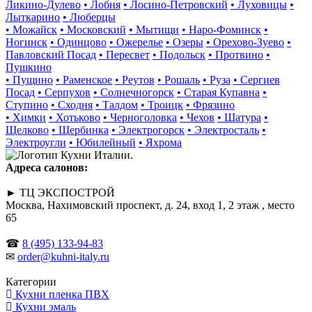
Ликино-Дулево
• Лобня
• Лосино-Петровский
• Луховицы
•
Лыткарино
• Люберцы
• Можайск
• Московский
• Мытищи
• Наро-Фоминск
•
Ногинск
• Одинцово
• Ожерелье
• Озеры
• Орехово-Зуево
•
Павловский Посад
• Пересвет
• Подольск
• Протвино
•
Пушкино
• Пущино
• Раменское
• Реутов
• Рошаль
• Руза
• Сергиев
Посад
• Серпухов
• Солнечногорск
• Старая Купавна
•
Ступино
• Сходня
• Талдом
• Троицк
• Фрязино
• Химки
• Хотьково
• Черноголовка
• Чехов
• Шатура
•
Щелково
• Щербинка
• Электрогорск
• Электросталь
•
Электроугли
• Юбилейный
• Яхрома
Адреса салонов:
► ТЦ ЭКСПОСТРОЙ
Москва, Нахимовский проспект, д. 24, вход 1, 2 этаж , место
65
☎
8 (495) 133-94-83
✉
order@kuhni-italy.ru
Категории
Кухни пленка ПВХ
Кухни эмаль