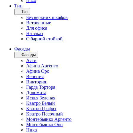
П-44
Тип
Тип
Без верхних шкафов
Встроенные
Для офиса
На заказ
С барной стойкой
Фасады
Фасады
Асти
Афина Аргенто
Афина Оро
Венеция
Виктория
Гарда Тортора
Доломита
Искья Зеленая
Кватро Белый
Кватро Графит
Кватро Песочный
Монтебьянко Аргенто
Монтебьянко Оро
Ника