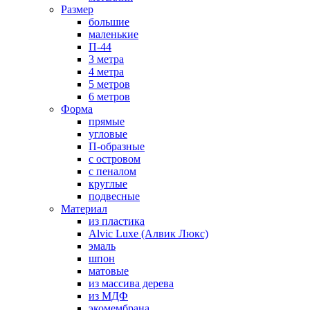
Размер
большие
маленькие
П-44
3 метра
4 метра
5 метров
6 метров
Форма
прямые
угловые
П-образные
с островом
с пеналом
круглые
подвесные
Материал
из пластика
Alvic Luxe (Алвик Люкс)
эмаль
шпон
матовые
из массива дерева
из МДФ
экомембрана