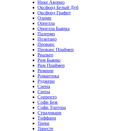
Нике Аворио
Оксфорд Белый Дуб
Оксфорд Графит
Олимп
Орнелла
Орнелла Бьянка
Палермо
Позитано
Прованс
Прованс Праймер
Риальто
Рим Бьянко
Рим Праймер
Римини
Романтика
Руджери
Сиена
Сиена
Сорренто
Софи Беж
Софи Тортора
Страдивари
Тиффани
Треви
Триесте