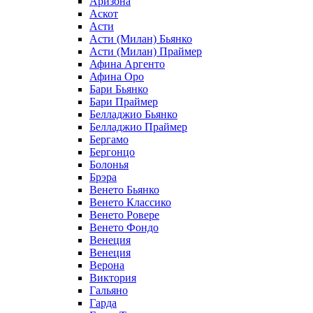
Аризона
Аскот
Асти
Асти (Милан) Бьянко
Асти (Милан) Праймер
Афина Аргенто
Афина Оро
Бари Бьянко
Бари Праймер
Белладжио Бьянко
Белладжио Праймер
Бергамо
Бергонцо
Болонья
Брэра
Венето Бьянко
Венето Классико
Венето Ровере
Венето Фондо
Венеция
Венеция
Верона
Виктория
Гальяно
Гарда