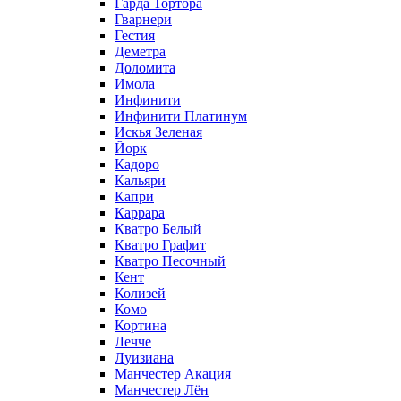
Гарда Тортора
Гварнери
Гестия
Деметра
Доломита
Имола
Инфинити
Инфинити Платинум
Искья Зеленая
Йорк
Кадоро
Кальяри
Капри
Каррара
Кватро Белый
Кватро Графит
Кватро Песочный
Кент
Колизей
Комо
Кортина
Лечче
Луизиана
Манчестер Акация
Манчестер Лён