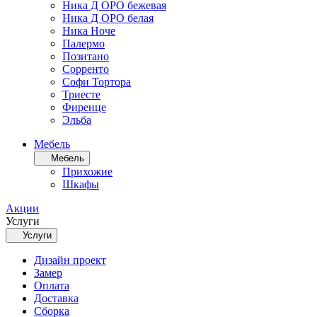
Ника Д ОРО бежевая
Ника Д ОРО белая
Ника Ноче
Палермо
Позитано
Сорренто
Софи Тортора
Триесте
Фиренце
Эльба
Мебель
Мебель
Прихожие
Шкафы
Акции
Услуги
Услуги
Дизайн проект
Замер
Оплата
Доставка
Сборка