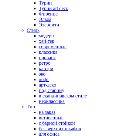
Турин
Турин art deco
Фиренце
Эльба
Этернити
Стиль
модерн
хай-тек
современные
классика
прованс
ретро
кантри
эко
лофт
арт-деко
под старину
в скандинавском стиле
неоклассика
Тип
на заказ
встроенные
с барной стойкой
без верхних шкафов
для офиса