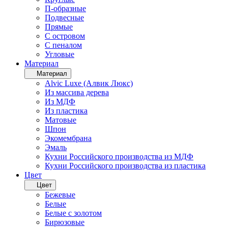
П-образные
Подвесные
Прямые
С островом
С пеналом
Угловые
Материал
Материал
Alvic Luxe (Алвик Люкс)
Из массива дерева
Из МДФ
Из пластика
Матовые
Шпон
Экомембрана
Эмаль
Кухни Российского производства из МДФ
Кухни Российского производства из пластика
Цвет
Цвет
Бежевые
Белые
Белые с золотом
Бирюзовые