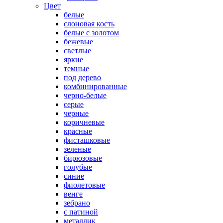
Цвет
белые
слоновая кость
белые с золотом
бежевые
светлые
яркие
темные
под дерево
комбинированные
черно-белые
серые
черные
коричневые
красные
фисташковые
зеленые
бирюзовые
голубые
синие
фиолетовые
венге
зебрано
с патиной
металлик