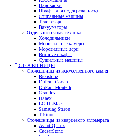
Пароварки
Шкафы для подогрева посуды
Стиральные машины
Телевизоры
Вакууматоры
Отдельностоящая техника
Холодильники
Морозильные камеры
Морозильные лари
Винные шкафы
Сушильные машины
СТОЛЕШНИЦЫ
Столешницы из искусственного камня
Bienstone
DuPont Corian
DuPont Montelli
Grandex
Hanex
LG Hi-Macs
Samsung Staron
Tristone
Столешницы из кварцевого агломерата
Avant Quartz
CaesarStone