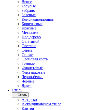
Венге
Голубые
Зебрано
Зеленые
Комбинированные
Коричневые
Красные
Металлик
Под дерево
С патиной
Светлые
Серые
Синие
Слоновая кость
Темные
Фиолетовые
Фисташковые
Черно-белые
Черные
Яркие
Стиль
Стиль
Арт-деко
В скандинавском стиле
Кантри