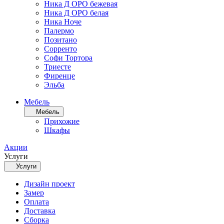
Ника Д ОРО бежевая
Ника Д ОРО белая
Ника Ноче
Палермо
Позитано
Сорренто
Софи Тортора
Триесте
Фиренце
Эльба
Мебель
Мебель
Прихожие
Шкафы
Акции
Услуги
Услуги
Дизайн проект
Замер
Оплата
Доставка
Сборка