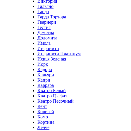
Виктория
Гальяно
Гарда
Гарда Тортора
Гварнери
Гестия
Деметра
Доломита
Имола
Инфинити
Инфинити Платинум
Искья Зеленая
Йорк
Кадоро
Кальяри
Капри
Каррара
Кватро Белый
Кватро Графит
Кватро Песочный
Кент
Колизей
Комо
Кортина
Лечче