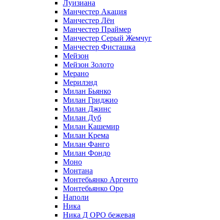
Луизиана
Манчестер Акация
Манчестер Лён
Манчестер Праймер
Манчестер Серый Жемчуг
Манчестер Фисташка
Мейзон
Мейзон Золото
Мерано
Мерилэнд
Милан Бьянко
Милан Гриджио
Милан Джинс
Милан Дуб
Милан Кашемир
Милан Крема
Милан Фанго
Милан Фондо
Моно
Монтана
Монтебьянко Аргенто
Монтебьянко Оро
Наполи
Ника
Ника Д ОРО бежевая