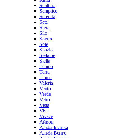
Scultura
Semplice
Serenita
Seta
Sfera
Silo
Sogno
Sole
Spazio
Stefanie
Stella
Tempo
Terra
Trama
Valeria
Vento
Verde
Vetro
Vista
Viva
Vivace
Айрон
Альба Бьянка
Альба Венге