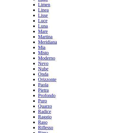
Limen
Linea
Lisse
Luce
Luna
Mare
Martina
Meridiana
Mia
Misto
Moderno
Nevo
Nube
Onda
Orizzonte
Paola
Pietra
Profondo
Puro
Quarzo
Radice
Raggio
Raso
Riflesso
Rima