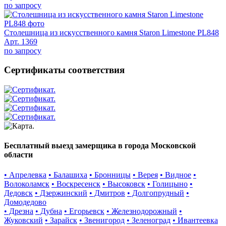
по запросу
Столешница из искусственного камня Staron Limestone PL848
Арт. 1369
по запросу
Сертификаты соответствия
Бесплатный выезд замерщика в города Московской
области
• Апрелевка
• Балашиха
• Бронницы
• Верея
• Видное
•
Волоколамск
• Воскресенск
• Высоковск
• Голицыно
•
Дедовск
• Дзержинский
• Дмитров
• Долгопрудный
•
Домодедово
• Дрезна
• Дубна
• Егорьевск
• Железнодорожный
•
Жуковский
• Зарайск
• Звенигород
• Зеленоград
• Ивантеевка