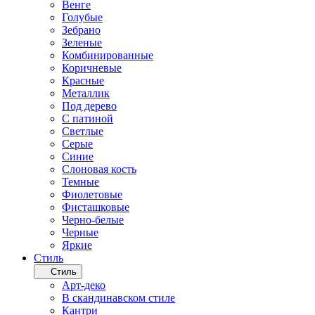
Венге
Голубые
Зебрано
Зеленые
Комбинированные
Коричневые
Красные
Металлик
Под дерево
С патиной
Светлые
Серые
Синие
Слоновая кость
Темные
Фиолетовые
Фисташковые
Черно-белые
Черные
Яркие
Стиль
Стиль
Арт-деко
В скандинавском стиле
Кантри