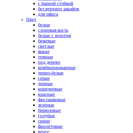
с барной стойкой
без верхних шкафов
для офиса
Цвет
белые
слоновая кость
белые с золотом
бежевые
светлые
яркие
темные
под дерево
комбинированные
черно-белые
серые
черные
коричневые
красные
фисташковые
зеленые
бирюзовые
голубые
синие
фиолетовые
венге