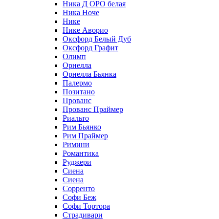
Ника Д ОРО белая
Ника Ноче
Нике
Нике Аворио
Оксфорд Белый Дуб
Оксфорд Графит
Олимп
Орнелла
Орнелла Бьянка
Палермо
Позитано
Прованс
Прованс Праймер
Риальто
Рим Бьянко
Рим Праймер
Римини
Романтика
Руджери
Сиена
Сиена
Сорренто
Софи Беж
Софи Тортора
Страдивари