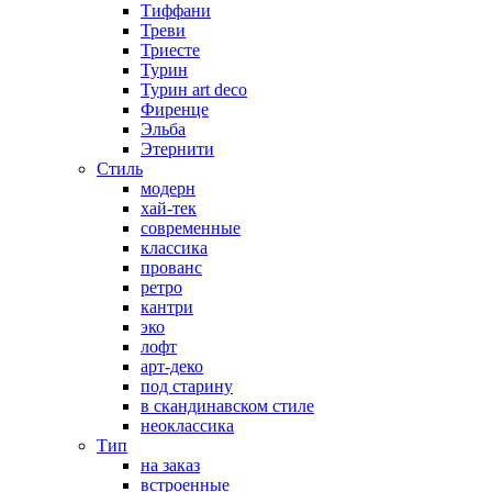
Тиффани
Треви
Триесте
Турин
Турин art deco
Фиренце
Эльба
Этернити
Стиль
модерн
хай-тек
современные
классика
прованс
ретро
кантри
эко
лофт
арт-деко
под старину
в скандинавском стиле
неоклассика
Тип
на заказ
встроенные