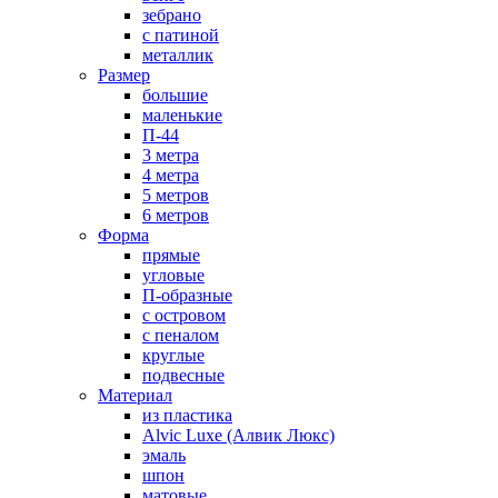
зебрано
с патиной
металлик
Размер
большие
маленькие
П-44
3 метра
4 метра
5 метров
6 метров
Форма
прямые
угловые
П-образные
с островом
с пеналом
круглые
подвесные
Материал
из пластика
Alvic Luxe (Алвик Люкс)
эмаль
шпон
матовые