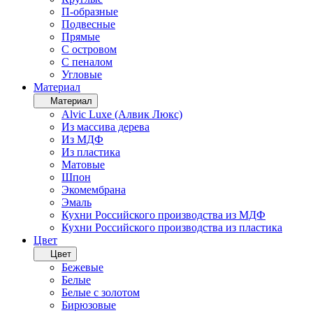
П-образные
Подвесные
Прямые
С островом
С пеналом
Угловые
Материал
Материал
Alvic Luxe (Алвик Люкс)
Из массива дерева
Из МДФ
Из пластика
Матовые
Шпон
Экомембрана
Эмаль
Кухни Российского производства из МДФ
Кухни Российского производства из пластика
Цвет
Цвет
Бежевые
Белые
Белые с золотом
Бирюзовые