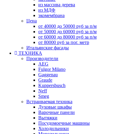
из массива дерева
из МДФ
экомембрана
Цена
от 40000 до 50000 руб за п/м
от 50000 до 60000 руб за п/м
от 60000 до 80000 руб за п/м
от 80000 руб за пог. метр
Итальянские фасады
ТЕХНИКА
Производители
AEG
Fulgor Milano
Gaggenau
Graude
Kuppersbusch
Neff
Smeg
Встраиваемая техника
Духовые шкафы
Варочные панели
Вытяжки
Посудомоечные машины
Холодильники
Морозильники