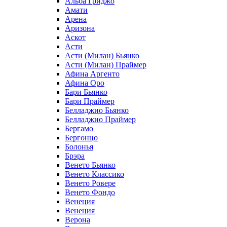
Альба Гриджо
Амати
Арена
Аризона
Аскот
Асти
Асти (Милан) Бьянко
Асти (Милан) Праймер
Афина Аргенто
Афина Оро
Бари Бьянко
Бари Праймер
Белладжио Бьянко
Белладжио Праймер
Бергамо
Бергонцо
Болонья
Брэра
Венето Бьянко
Венето Классико
Венето Ровере
Венето Фондо
Венеция
Венеция
Верона