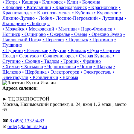
• Истра
• Кашира
• Климовск
• Клин
• Коломна
• Королев
• Котельники
• Красноармейск
• Красногорск
•
Краснозаводск
• Краснознаменск
• Кубинка
• Куровское
•
Ликино-Дулево
• Лобня
• Лосино-Петровский
• Луховицы
•
Лыткарино
• Люберцы
• Можайск
• Московский
• Мытищи
• Наро-Фоминск
•
Ногинск
• Одинцово
• Ожерелье
• Озеры
• Орехово-Зуево
•
Павловский Посад
• Пересвет
• Подольск
• Протвино
•
Пушкино
• Пущино
• Раменское
• Реутов
• Рошаль
• Руза
• Сергиев
Посад
• Серпухов
• Солнечногорск
• Старая Купавна
•
Ступино
• Сходня
• Талдом
• Троицк
• Фрязино
• Химки
• Хотьково
• Черноголовка
• Чехов
• Шатура
•
Щелково
• Щербинка
• Электрогорск
• Электросталь
•
Электроугли
• Юбилейный
• Яхрома
Адреса салонов:
► ТЦ ЭКСПОСТРОЙ
Москва, Нахимовский проспект, д. 24, вход 1, 2 этаж , место
65
☎
8 (495) 133-94-83
✉
order@kuhni-italy.ru