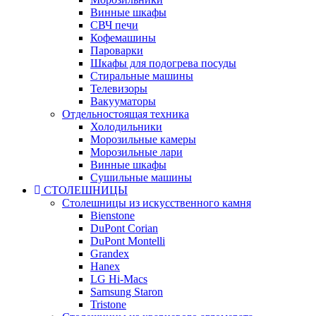
Винные шкафы
СВЧ печи
Кофемашины
Пароварки
Шкафы для подогрева посуды
Стиральные машины
Телевизоры
Вакууматоры
Отдельностоящая техника
Холодильники
Морозильные камеры
Морозильные лари
Винные шкафы
Сушильные машины
СТОЛЕШНИЦЫ
Столешницы из искусственного камня
Bienstone
DuPont Corian
DuPont Montelli
Grandex
Hanex
LG Hi-Macs
Samsung Staron
Tristone