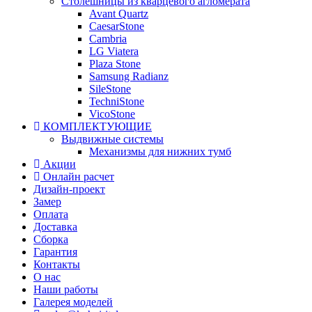
Столешницы из кварцевого агломерата
Avant Quartz
CaesarStone
Cambria
LG Viatera
Plaza Stone
Samsung Radianz
SileStone
TechniStone
VicoStone
КОМПЛЕКТУЮЩИЕ
Выдвижные системы
Механизмы для нижних тумб
Акции
Онлайн расчет
Дизайн-проект
Замер
Оплата
Доставка
Сборка
Гарантия
Контакты
О нас
Наши работы
Галерея моделей