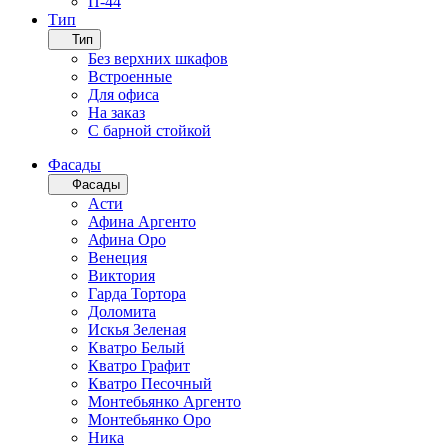
П-44
Тип
Тип
Без верхних шкафов
Встроенные
Для офиса
На заказ
С барной стойкой
Фасады
Фасады
Асти
Афина Аргенто
Афина Оро
Венеция
Виктория
Гарда Тортора
Доломита
Искья Зеленая
Кватро Белый
Кватро Графит
Кватро Песочный
Монтебьянко Аргенто
Монтебьянко Оро
Ника