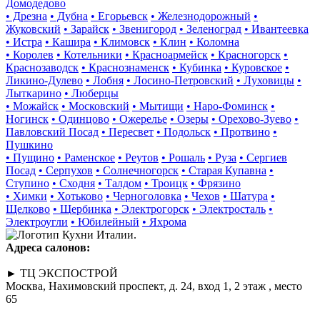
Домодедово
• Дрезна
• Дубна
• Егорьевск
• Железнодорожный
•
Жуковский
• Зарайск
• Звенигород
• Зеленоград
• Ивантеевка
• Истра
• Кашира
• Климовск
• Клин
• Коломна
• Королев
• Котельники
• Красноармейск
• Красногорск
•
Краснозаводск
• Краснознаменск
• Кубинка
• Куровское
•
Ликино-Дулево
• Лобня
• Лосино-Петровский
• Луховицы
•
Лыткарино
• Люберцы
• Можайск
• Московский
• Мытищи
• Наро-Фоминск
•
Ногинск
• Одинцово
• Ожерелье
• Озеры
• Орехово-Зуево
•
Павловский Посад
• Пересвет
• Подольск
• Протвино
•
Пушкино
• Пущино
• Раменское
• Реутов
• Рошаль
• Руза
• Сергиев
Посад
• Серпухов
• Солнечногорск
• Старая Купавна
•
Ступино
• Сходня
• Талдом
• Троицк
• Фрязино
• Химки
• Хотьково
• Черноголовка
• Чехов
• Шатура
•
Щелково
• Щербинка
• Электрогорск
• Электросталь
•
Электроугли
• Юбилейный
• Яхрома
Адреса салонов:
► ТЦ ЭКСПОСТРОЙ
Москва, Нахимовский проспект, д. 24, вход 1, 2 этаж , место
65