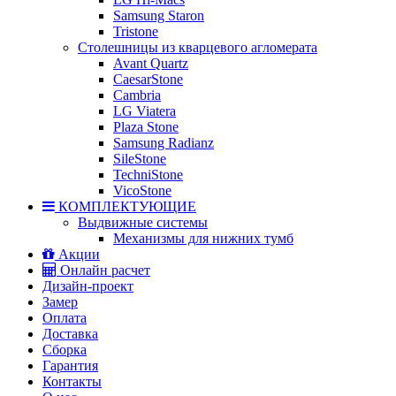
Samsung Staron
Tristone
Столешницы из кварцевого агломерата
Avant Quartz
CaesarStone
Cambria
LG Viatera
Plaza Stone
Samsung Radianz
SileStone
TechniStone
VicoStone
КОМПЛЕКТУЮЩИЕ
Выдвижные системы
Механизмы для нижних тумб
Акции
Онлайн расчет
Дизайн-проект
Замер
Оплата
Доставка
Сборка
Гарантия
Контакты