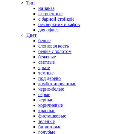
Тип
на заказ
встроенные
с барной стойкой
без верхних шкафов
для офиса
Цвет
белые
слоновая кость
белые с золотом
бежевые
светлые
яркие
темные
под дерево
комбинированные
черно-белые
серые
черные
коричневые
красные
фисташковые
зеленые
бирюзовые
голубые