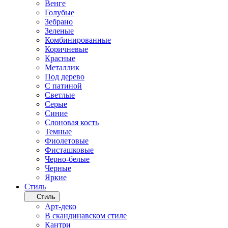
Венге
Голубые
Зебрано
Зеленые
Комбинированные
Коричневые
Красные
Металлик
Под дерево
С патиной
Светлые
Серые
Синие
Слоновая кость
Темные
Фиолетовые
Фисташковые
Черно-белые
Черные
Яркие
Стиль
Стиль
Арт-деко
В скандинавском стиле
Кантри