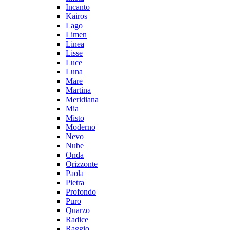
Incanto
Kairos
Lago
Limen
Linea
Lisse
Luce
Luna
Mare
Martina
Meridiana
Mia
Misto
Moderno
Nevo
Nube
Onda
Orizzonte
Paola
Pietra
Profondo
Puro
Quarzo
Radice
Raggio