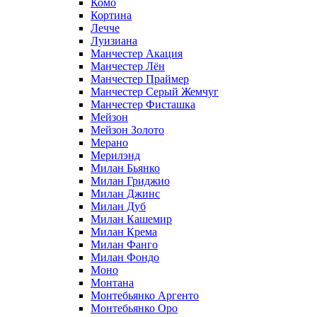
Комо
Кортина
Лечче
Луизиана
Манчестер Акация
Манчестер Лён
Манчестер Праймер
Манчестер Серый Жемчуг
Манчестер Фисташка
Мейзон
Мейзон Золото
Мерано
Мерилэнд
Милан Бьянко
Милан Гриджио
Милан Джинс
Милан Дуб
Милан Кашемир
Милан Крема
Милан Фанго
Милан Фондо
Моно
Монтана
Монтебьянко Аргенто
Монтебьянко Оро