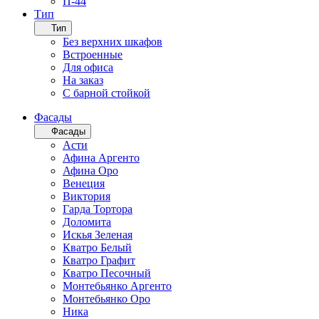
П-44
Тип
Тип
Без верхних шкафов
Встроенные
Для офиса
На заказ
С барной стойкой
Фасады
Фасады
Асти
Афина Аргенто
Афина Оро
Венеция
Виктория
Гарда Тортора
Доломита
Искья Зеленая
Кватро Белый
Кватро Графит
Кватро Песочный
Монтебьянко Аргенто
Монтебьянко Оро
Ника