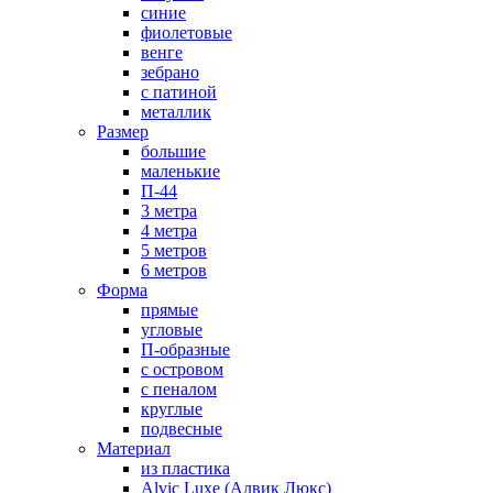
синие
фиолетовые
венге
зебрано
с патиной
металлик
Размер
большие
маленькие
П-44
3 метра
4 метра
5 метров
6 метров
Форма
прямые
угловые
П-образные
с островом
с пеналом
круглые
подвесные
Материал
из пластика
Alvic Luxe (Алвик Люкс)