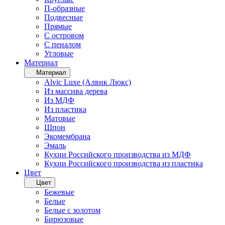
П-образные
Подвесные
Прямые
С островом
С пеналом
Угловые
Материал
Материал
Alvic Luxe (Алвик Люкс)
Из массива дерева
Из МДФ
Из пластика
Матовые
Шпон
Экомембрана
Эмаль
Кухни Российского производства из МДФ
Кухни Российского производства из пластика
Цвет
Цвет
Бежевые
Белые
Белые с золотом
Бирюзовые