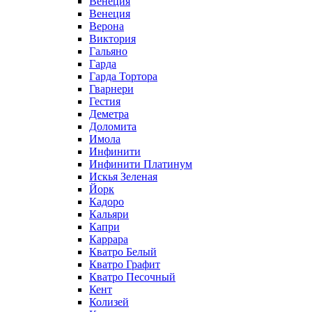
Венеция
Венеция
Верона
Виктория
Гальяно
Гарда
Гарда Тортора
Гварнери
Гестия
Деметра
Доломита
Имола
Инфинити
Инфинити Платинум
Искья Зеленая
Йорк
Кадоро
Кальяри
Капри
Каррара
Кватро Белый
Кватро Графит
Кватро Песочный
Кент
Колизей