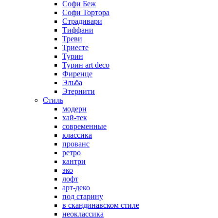
Софи Беж
Софи Тортора
Страдивари
Тиффани
Треви
Триесте
Турин
Турин art deco
Фиренце
Эльба
Этернити
Стиль
модерн
хай-тек
современные
классика
прованс
ретро
кантри
эко
лофт
арт-деко
под старину
в скандинавском стиле
неоклассика