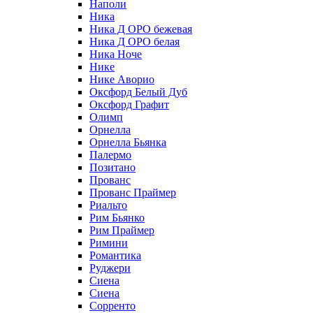
Наполи
Ника
Ника Д ОРО бежевая
Ника Д ОРО белая
Ника Ноче
Нике
Нике Аворио
Оксфорд Белый Дуб
Оксфорд Графит
Олимп
Орнелла
Орнелла Бьянка
Палермо
Позитано
Прованс
Прованс Праймер
Риальто
Рим Бьянко
Рим Праймер
Римини
Романтика
Руджери
Сиена
Сиена
Сорренто