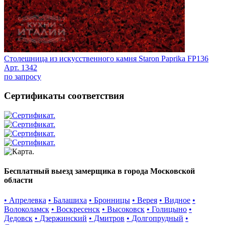
Столешница из искусственного камня Staron Paprika FP136
Арт. 1342
по запросу
Сертификаты соответствия
Бесплатный выезд замерщика в города Московской
области
• Апрелевка
• Балашиха
• Бронницы
• Верея
• Видное
•
Волоколамск
• Воскресенск
• Высоковск
• Голицыно
•
Дедовск
• Дзержинский
• Дмитров
• Долгопрудный
•