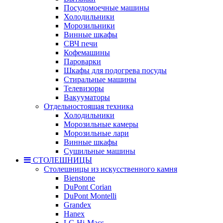
Посудомоечные машины
Холодильники
Морозильники
Винные шкафы
СВЧ печи
Кофемашины
Пароварки
Шкафы для подогрева посуды
Стиральные машины
Телевизоры
Вакууматоры
Отдельностоящая техника
Холодильники
Морозильные камеры
Морозильные лари
Винные шкафы
Сушильные машины
СТОЛЕШНИЦЫ
Столешницы из искусственного камня
Bienstone
DuPont Corian
DuPont Montelli
Grandex
Hanex
LG Hi-Macs