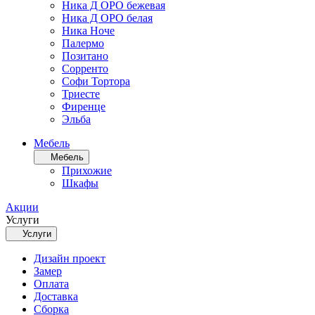
Ника Д ОРО бежевая
Ника Д ОРО белая
Ника Ноче
Палермо
Позитано
Сорренто
Софи Тортора
Триесте
Фиренце
Эльба
Мебель
Мебель
Прихожие
Шкафы
Акции
Услуги
Услуги
Дизайн проект
Замер
Оплата
Доставка
Сборка