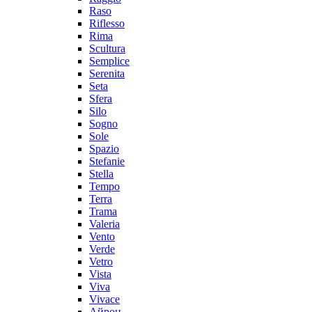
Raso
Riflesso
Rima
Scultura
Semplice
Serenita
Seta
Sfera
Silo
Sogno
Sole
Spazio
Stefanie
Stella
Tempo
Terra
Trama
Valeria
Vento
Verde
Vetro
Vista
Viva
Vivace
Айрон