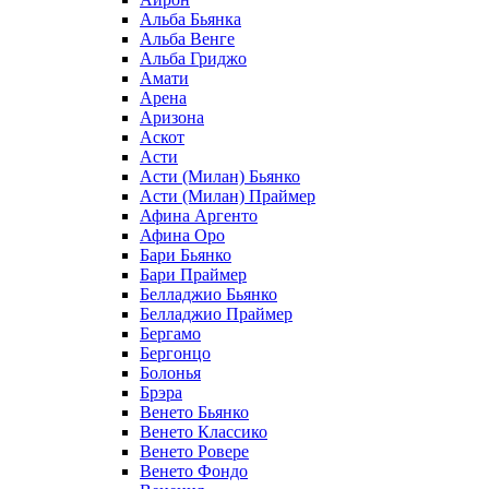
Альба Бьянка
Альба Венге
Альба Гриджо
Амати
Арена
Аризона
Аскот
Асти
Асти (Милан) Бьянко
Асти (Милан) Праймер
Афина Аргенто
Афина Оро
Бари Бьянко
Бари Праймер
Белладжио Бьянко
Белладжио Праймер
Бергамо
Бергонцо
Болонья
Брэра
Венето Бьянко
Венето Классико
Венето Ровере
Венето Фондо