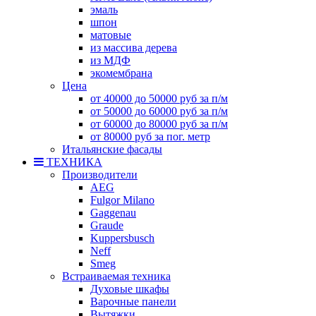
эмаль
шпон
матовые
из массива дерева
из МДФ
экомембрана
Цена
от 40000 до 50000 руб за п/м
от 50000 до 60000 руб за п/м
от 60000 до 80000 руб за п/м
от 80000 руб за пог. метр
Итальянские фасады
ТЕХНИКА
Производители
AEG
Fulgor Milano
Gaggenau
Graude
Kuppersbusch
Neff
Smeg
Встраиваемая техника
Духовые шкафы
Варочные панели
Вытяжки