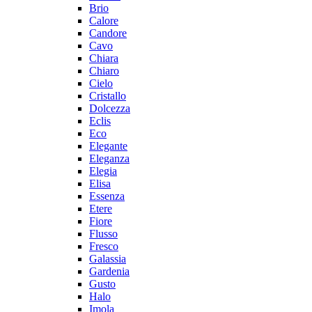
Brio
Calore
Candore
Cavo
Chiara
Chiaro
Cielo
Cristallo
Dolcezza
Eclis
Eco
Elegante
Eleganza
Elegia
Elisa
Essenza
Etere
Fiore
Flusso
Fresco
Galassia
Gardenia
Gusto
Halo
Imola