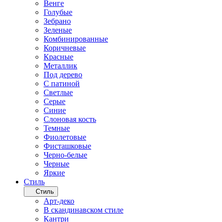
Венге
Голубые
Зебрано
Зеленые
Комбинированные
Коричневые
Красные
Металлик
Под дерево
С патиной
Светлые
Серые
Синие
Слоновая кость
Темные
Фиолетовые
Фисташковые
Черно-белые
Черные
Яркие
Стиль
Стиль
Арт-деко
В скандинавском стиле
Кантри