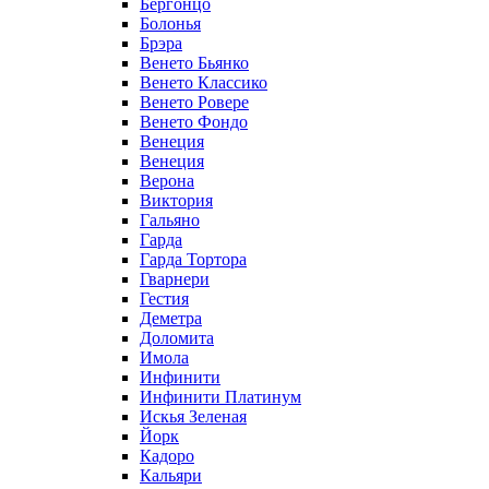
Бергонцо
Болонья
Брэра
Венето Бьянко
Венето Классико
Венето Ровере
Венето Фондо
Венеция
Венеция
Верона
Виктория
Гальяно
Гарда
Гарда Тортора
Гварнери
Гестия
Деметра
Доломита
Имола
Инфинити
Инфинити Платинум
Искья Зеленая
Йорк
Кадоро
Кальяри