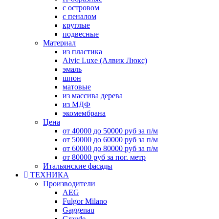
с островом
с пеналом
круглые
подвесные
Материал
из пластика
Alvic Luxe (Алвик Люкс)
эмаль
шпон
матовые
из массива дерева
из МДФ
экомембрана
Цена
от 40000 до 50000 руб за п/м
от 50000 до 60000 руб за п/м
от 60000 до 80000 руб за п/м
от 80000 руб за пог. метр
Итальянские фасады
ТЕХНИКА
Производители
AEG
Fulgor Milano
Gaggenau
Graude