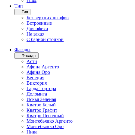
П-44
Тип
Тип
Без верхних шкафов
Встроенные
Для офиса
На заказ
С барной стойкой
Фасады
Фасады
Асти
Афина Аргенто
Афина Оро
Венеция
Виктория
Гарда Тортора
Доломита
Искья Зеленая
Кватро Белый
Кватро Графит
Кватро Песочный
Монтебьянко Аргенто
Монтебьянко Оро
Ника