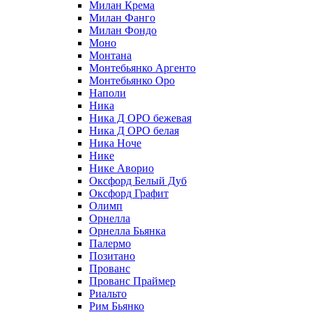
Милан Крема
Милан Фанго
Милан Фондо
Моно
Монтана
Монтебьянко Аргенто
Монтебьянко Оро
Наполи
Ника
Ника Д ОРО бежевая
Ника Д ОРО белая
Ника Ноче
Нике
Нике Аворио
Оксфорд Белый Дуб
Оксфорд Графит
Олимп
Орнелла
Орнелла Бьянка
Палермо
Позитано
Прованс
Прованс Праймер
Риальто
Рим Бьянко