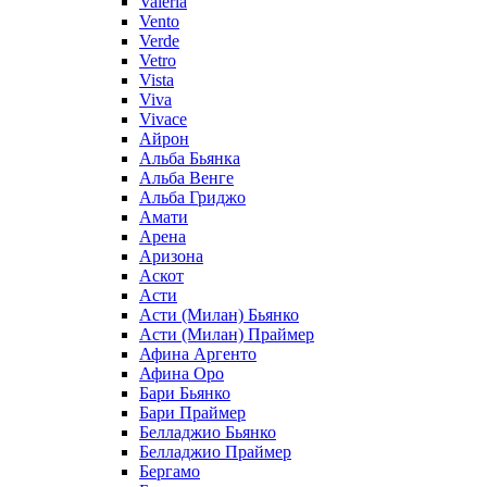
Valeria
Vento
Verde
Vetro
Vista
Viva
Vivace
Айрон
Альба Бьянка
Альба Венге
Альба Гриджо
Амати
Арена
Аризона
Аскот
Асти
Асти (Милан) Бьянко
Асти (Милан) Праймер
Афина Аргенто
Афина Оро
Бари Бьянко
Бари Праймер
Белладжио Бьянко
Белладжио Праймер
Бергамо