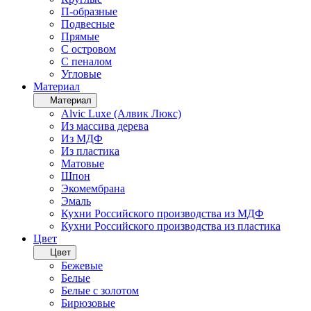
П-образные
Подвесные
Прямые
С островом
С пеналом
Угловые
Материал
Материал
Alvic Luxe (Алвик Люкс)
Из массива дерева
Из МДФ
Из пластика
Матовые
Шпон
Экомембрана
Эмаль
Кухни Российского производства из МДФ
Кухни Российского производства из пластика
Цвет
Цвет
Бежевые
Белые
Белые с золотом
Бирюзовые