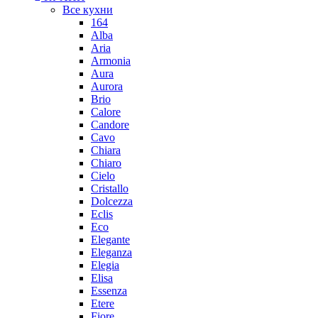
Все кухни
164
Alba
Aria
Armonia
Aura
Aurora
Brio
Calore
Candore
Cavo
Chiara
Chiaro
Cielo
Cristallo
Dolcezza
Eclis
Eco
Elegante
Eleganza
Elegia
Elisa
Essenza
Etere
Fiore