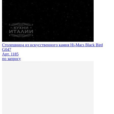
Столешница из искусственного камня Hi-Macs Black Bird
G047
Арт. 1185
по запросу