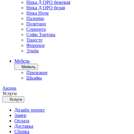
Ника Д ОРО бежевая
Ника Д ОРО белая
Ника Ноче
Палермо
Позитано
Сорренто
Софи Тортора
Триесте
Фиренце
Эльба
Мебель
Мебель
Прихожие
Шкафы
Акции
Услуги
Услуги
Дизайн проект
Замер
Оплата
Доставка
Сборка