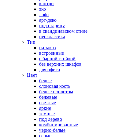
кантри
эко
лофт
арт-деко
под старину
в скандинавском стиле
неоклассика
Тип
на заказ
встроенные
с барной стойкой
без верхних шкафов
для офиса
Цвет
белые
слоновая кость
белые с золотом
бежевые
светлые
яркие
темные
под дерево
комбинированные
черно-белые
серые