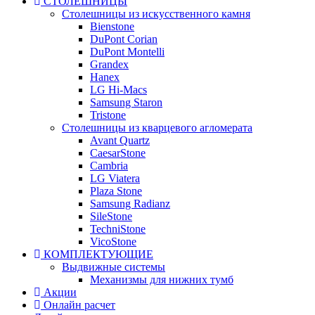
СТОЛЕШНИЦЫ
Столешницы из искусственного камня
Bienstone
DuPont Corian
DuPont Montelli
Grandex
Hanex
LG Hi-Macs
Samsung Staron
Tristone
Столешницы из кварцевого агломерата
Avant Quartz
CaesarStone
Cambria
LG Viatera
Plaza Stone
Samsung Radianz
SileStone
TechniStone
VicoStone
КОМПЛЕКТУЮЩИЕ
Выдвижные системы
Механизмы для нижних тумб
Акции
Онлайн расчет