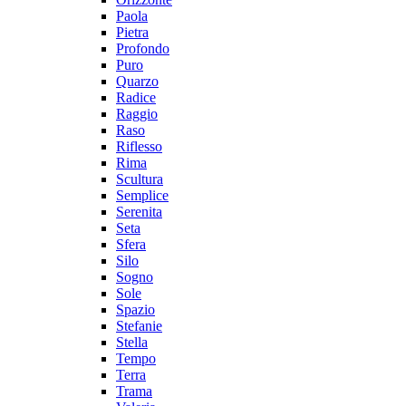
Paola
Pietra
Profondo
Puro
Quarzo
Radice
Raggio
Raso
Riflesso
Rima
Scultura
Semplice
Serenita
Seta
Sfera
Silo
Sogno
Sole
Spazio
Stefanie
Stella
Tempo
Terra
Trama