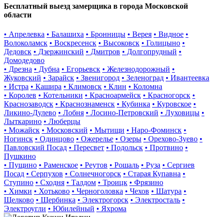
Бесплатный выезд замерщика в города Московской
области
• Апрелевка
• Балашиха
• Бронницы
• Верея
• Видное
•
Волоколамск
• Воскресенск
• Высоковск
• Голицыно
•
Дедовск
• Дзержинский
• Дмитров
• Долгопрудный
•
Домодедово
• Дрезна
• Дубна
• Егорьевск
• Железнодорожный
•
Жуковский
• Зарайск
• Звенигород
• Зеленоград
• Ивантеевка
• Истра
• Кашира
• Климовск
• Клин
• Коломна
• Королев
• Котельники
• Красноармейск
• Красногорск
•
Краснозаводск
• Краснознаменск
• Кубинка
• Куровское
•
Ликино-Дулево
• Лобня
• Лосино-Петровский
• Луховицы
•
Лыткарино
• Люберцы
• Можайск
• Московский
• Мытищи
• Наро-Фоминск
•
Ногинск
• Одинцово
• Ожерелье
• Озеры
• Орехово-Зуево
•
Павловский Посад
• Пересвет
• Подольск
• Протвино
•
Пушкино
• Пущино
• Раменское
• Реутов
• Рошаль
• Руза
• Сергиев
Посад
• Серпухов
• Солнечногорск
• Старая Купавна
•
Ступино
• Сходня
• Талдом
• Троицк
• Фрязино
• Химки
• Хотьково
• Черноголовка
• Чехов
• Шатура
•
Щелково
• Щербинка
• Электрогорск
• Электросталь
•
Электроугли
• Юбилейный
• Яхрома