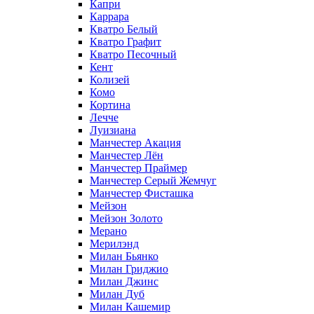
Капри
Каррара
Кватро Белый
Кватро Графит
Кватро Песочный
Кент
Колизей
Комо
Кортина
Лечче
Луизиана
Манчестер Акация
Манчестер Лён
Манчестер Праймер
Манчестер Серый Жемчуг
Манчестер Фисташка
Мейзон
Мейзон Золото
Мерано
Мерилэнд
Милан Бьянко
Милан Гриджио
Милан Джинс
Милан Дуб
Милан Кашемир