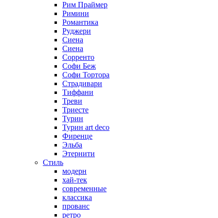
Рим Праймер
Римини
Романтика
Руджери
Сиена
Сиена
Сорренто
Софи Беж
Софи Тортора
Страдивари
Тиффани
Треви
Триесте
Турин
Турин art deco
Фиренце
Эльба
Этернити
Стиль
модерн
хай-тек
современные
классика
прованс
ретро