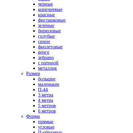
черные
коричневые
красные
фисташковые
зеленые
бирюзовые
голубые
синие
фиолетовые
венге
зебрано
с патиной
металлик
Размер
большие
маленькие
П-44
3 метра
4 метра
5 метров
6 метров
Форма
прямые
угловые
П-образные