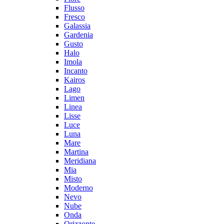
Flusso
Fresco
Galassia
Gardenia
Gusto
Halo
Imola
Incanto
Kairos
Lago
Limen
Linea
Lisse
Luce
Luna
Mare
Martina
Meridiana
Mia
Misto
Moderno
Nevo
Nube
Onda
Orizzonte