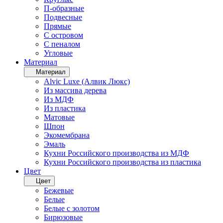
П-образные
Подвесные
Прямые
С островом
С пеналом
Угловые
Материал
Материал
Alvic Luxe (Алвик Люкс)
Из массива дерева
Из МДФ
Из пластика
Матовые
Шпон
Экомембрана
Эмаль
Кухни Российского производства из МДФ
Кухни Российского производства из пластика
Цвет
Цвет
Бежевые
Белые
Белые с золотом
Бирюзовые