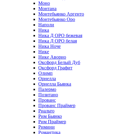
Моно
Монтана
Монтебьянко Аргенто
Монтебьянко Оро
Наполи
Ника
Ника Д ОРО бежевая
Ника Д ОРО белая
Ника Ноче
Нике
Нике Аворио
Оксфорд Белый Дуб
Оксфорд Графит
Олимп
Орнелла
Орнелла Бьянка
Палермо
Позитано
Прованс
Прованс Праймер
Риальто
Рим Бьянко
Рим Праймер
Римини
Романтика