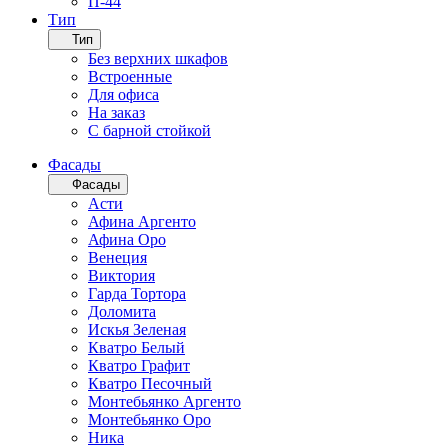
П-44
Тип
Тип
Без верхних шкафов
Встроенные
Для офиса
На заказ
С барной стойкой
Фасады
Фасады
Асти
Афина Аргенто
Афина Оро
Венеция
Виктория
Гарда Тортора
Доломита
Искья Зеленая
Кватро Белый
Кватро Графит
Кватро Песочный
Монтебьянко Аргенто
Монтебьянко Оро
Ника