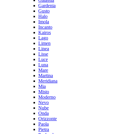
Galassia
Gardenia
Gusto
Halo
Imola
Incanto
Kairos
Lago
Limen
Linea
Lisse
Luce
Luna
Mare
Martina
Meridiana
Mia
Misto
Moderno
Nevo
Nube
Onda
Orizzonte
Paola
Pietra