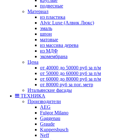
круглые
подвесные
Материал
из пластика
Alvic Luxe (Алвик Люкс)
эмаль
шпон
матовые
из массива дерева
из МДФ
экомембрана
Цена
от 40000 до 50000 руб за п/м
от 50000 до 60000 руб за п/м
от 60000 до 80000 руб за п/м
от 80000 руб за пог. метр
Итальянские фасады
ТЕХНИКА
Производители
AEG
Fulgor Milano
Gaggenau
Graude
Kuppersbusch
Neff