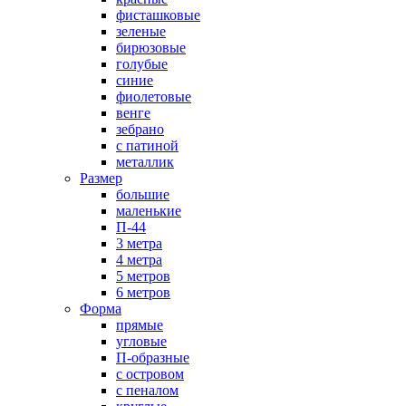
фисташковые
зеленые
бирюзовые
голубые
синие
фиолетовые
венге
зебрано
с патиной
металлик
Размер
большие
маленькие
П-44
3 метра
4 метра
5 метров
6 метров
Форма
прямые
угловые
П-образные
с островом
с пеналом