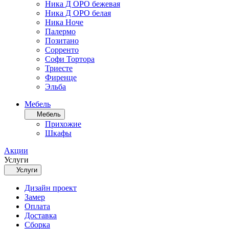
Ника Д ОРО бежевая
Ника Д ОРО белая
Ника Ноче
Палермо
Позитано
Сорренто
Софи Тортора
Триесте
Фиренце
Эльба
Мебель
Мебель
Прихожие
Шкафы
Акции
Услуги
Услуги
Дизайн проект
Замер
Оплата
Доставка
Сборка