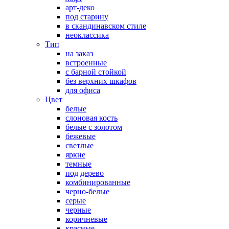
арт-деко
под старину
в скандинавском стиле
неоклассика
Тип
на заказ
встроенные
с барной стойкой
без верхних шкафов
для офиса
Цвет
белые
слоновая кость
белые с золотом
бежевые
светлые
яркие
темные
под дерево
комбинированные
черно-белые
серые
черные
коричневые
красные