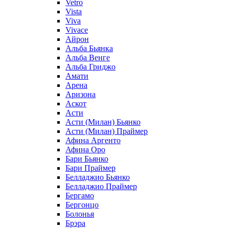
Vetro
Vista
Viva
Vivace
Айрон
Альба Бьянка
Альба Венге
Альба Гриджо
Амати
Арена
Аризона
Аскот
Асти
Асти (Милан) Бьянко
Асти (Милан) Праймер
Афина Аргенто
Афина Оро
Бари Бьянко
Бари Праймер
Белладжио Бьянко
Белладжио Праймер
Бергамо
Бергонцо
Болонья
Брэра