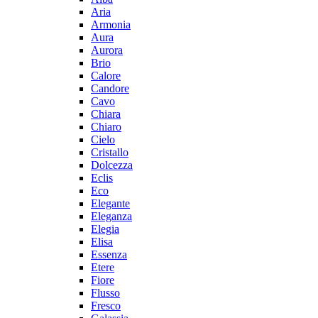
Aria
Armonia
Aura
Aurora
Brio
Calore
Candore
Cavo
Chiara
Chiaro
Cielo
Cristallo
Dolcezza
Eclis
Eco
Elegante
Eleganza
Elegia
Elisa
Essenza
Etere
Fiore
Flusso
Fresco