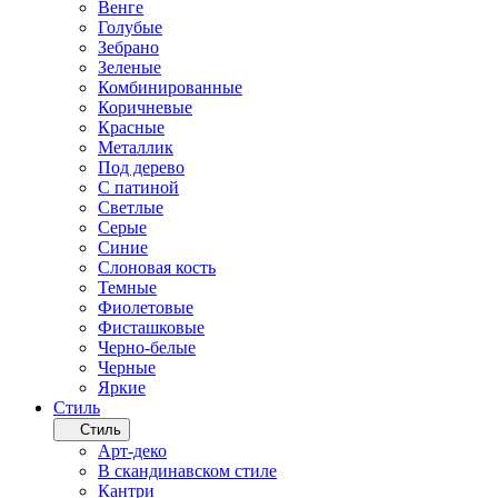
Венге
Голубые
Зебрано
Зеленые
Комбинированные
Коричневые
Красные
Металлик
Под дерево
С патиной
Светлые
Серые
Синие
Слоновая кость
Темные
Фиолетовые
Фисташковые
Черно-белые
Черные
Яркие
Стиль
Стиль
Арт-деко
В скандинавском стиле
Кантри