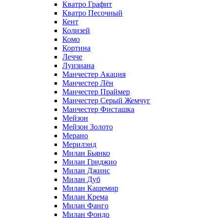
Кватро Графит
Кватро Песочный
Кент
Колизей
Комо
Кортина
Лечче
Луизиана
Манчестер Акация
Манчестер Лён
Манчестер Праймер
Манчестер Серый Жемчуг
Манчестер Фисташка
Мейзон
Мейзон Золото
Мерано
Мерилэнд
Милан Бьянко
Милан Гриджио
Милан Джинс
Милан Дуб
Милан Кашемир
Милан Крема
Милан Фанго
Милан Фондо