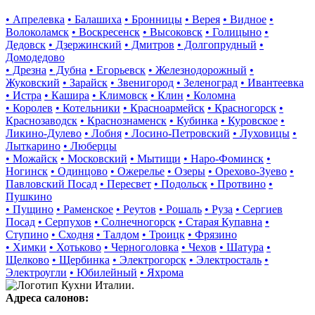
• Апрелевка
• Балашиха
• Бронницы
• Верея
• Видное
•
Волоколамск
• Воскресенск
• Высоковск
• Голицыно
•
Дедовск
• Дзержинский
• Дмитров
• Долгопрудный
•
Домодедово
• Дрезна
• Дубна
• Егорьевск
• Железнодорожный
•
Жуковский
• Зарайск
• Звенигород
• Зеленоград
• Ивантеевка
• Истра
• Кашира
• Климовск
• Клин
• Коломна
• Королев
• Котельники
• Красноармейск
• Красногорск
•
Краснозаводск
• Краснознаменск
• Кубинка
• Куровское
•
Ликино-Дулево
• Лобня
• Лосино-Петровский
• Луховицы
•
Лыткарино
• Люберцы
• Можайск
• Московский
• Мытищи
• Наро-Фоминск
•
Ногинск
• Одинцово
• Ожерелье
• Озеры
• Орехово-Зуево
•
Павловский Посад
• Пересвет
• Подольск
• Протвино
•
Пушкино
• Пущино
• Раменское
• Реутов
• Рошаль
• Руза
• Сергиев
Посад
• Серпухов
• Солнечногорск
• Старая Купавна
•
Ступино
• Сходня
• Талдом
• Троицк
• Фрязино
• Химки
• Хотьково
• Черноголовка
• Чехов
• Шатура
•
Щелково
• Щербинка
• Электрогорск
• Электросталь
•
Электроугли
• Юбилейный
• Яхрома
Адреса салонов: