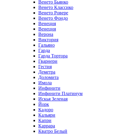
Венето Бьянко
Венето Классико
Венето Ровере
Венето Фондо
Венеция
Венеция
Верона
Виктория
Гальяно
Гарда
Гарда Тортора
Гварнери
Гестия
Деметра
Доломита
Имола
Инфинити
Инфинити Платинум
Искья Зеленая
Йорк
Кадоро
Кальяри
Капри
Каррара
Кватро Белый