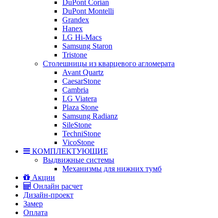
DuPont Corian
DuPont Montelli
Grandex
Hanex
LG Hi-Macs
Samsung Staron
Tristone
Столешницы из кварцевого агломерата
Avant Quartz
CaesarStone
Cambria
LG Viatera
Plaza Stone
Samsung Radianz
SileStone
TechniStone
VicoStone
КОМПЛЕКТУЮЩИЕ
Выдвижные системы
Механизмы для нижних тумб
Акции
Онлайн расчет
Дизайн-проект
Замер
Оплата