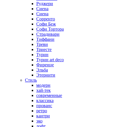
Руджери
Сиена
Сиена
Сорренто
Софи Беж
Софи Тортора
Страдивари
Тиффани
Треви
Триесте
Турин
Турин art deco
Фиренце
Эльба
Этернити
Стиль
модерн
хай-тек
современные
классика
прованс
ретро
кантри
эко
лофт