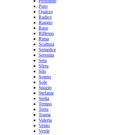
Profondo
Puro
Quarzo
Radice
Raggio
Raso
Riflesso
Rima
Scultura
Semplice
Serenita
Seta
Sfera
Silo
Sogno
Sole
Spazio
Stefanie
Stella
Tempo
Terra
Trama
Valeria
Vento
Verde