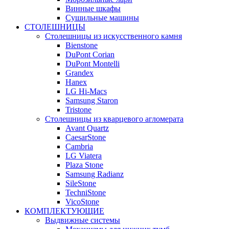
Винные шкафы
Сушильные машины
СТОЛЕШНИЦЫ
Столешницы из искусственного камня
Bienstone
DuPont Corian
DuPont Montelli
Grandex
Hanex
LG Hi-Macs
Samsung Staron
Tristone
Столешницы из кварцевого агломерата
Avant Quartz
CaesarStone
Cambria
LG Viatera
Plaza Stone
Samsung Radianz
SileStone
TechniStone
VicoStone
КОМПЛЕКТУЮЩИЕ
Выдвижные системы