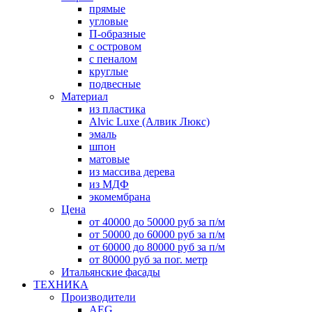
прямые
угловые
П-образные
с островом
с пеналом
круглые
подвесные
Материал
из пластика
Alvic Luxe (Алвик Люкс)
эмаль
шпон
матовые
из массива дерева
из МДФ
экомембрана
Цена
от 40000 до 50000 руб за п/м
от 50000 до 60000 руб за п/м
от 60000 до 80000 руб за п/м
от 80000 руб за пог. метр
Итальянские фасады
ТЕХНИКА
Производители
AEG