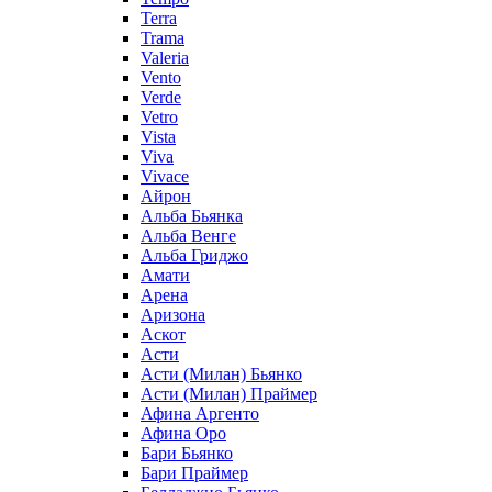
Terra
Trama
Valeria
Vento
Verde
Vetro
Vista
Viva
Vivace
Айрон
Альба Бьянка
Альба Венге
Альба Гриджо
Амати
Арена
Аризона
Аскот
Асти
Асти (Милан) Бьянко
Асти (Милан) Праймер
Афина Аргенто
Афина Оро
Бари Бьянко
Бари Праймер