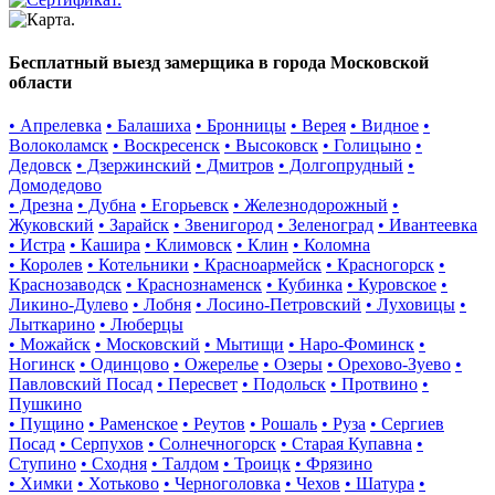
Бесплатный выезд замерщика в города Московской
области
• Апрелевка
• Балашиха
• Бронницы
• Верея
• Видное
•
Волоколамск
• Воскресенск
• Высоковск
• Голицыно
•
Дедовск
• Дзержинский
• Дмитров
• Долгопрудный
•
Домодедово
• Дрезна
• Дубна
• Егорьевск
• Железнодорожный
•
Жуковский
• Зарайск
• Звенигород
• Зеленоград
• Ивантеевка
• Истра
• Кашира
• Климовск
• Клин
• Коломна
• Королев
• Котельники
• Красноармейск
• Красногорск
•
Краснозаводск
• Краснознаменск
• Кубинка
• Куровское
•
Ликино-Дулево
• Лобня
• Лосино-Петровский
• Луховицы
•
Лыткарино
• Люберцы
• Можайск
• Московский
• Мытищи
• Наро-Фоминск
•
Ногинск
• Одинцово
• Ожерелье
• Озеры
• Орехово-Зуево
•
Павловский Посад
• Пересвет
• Подольск
• Протвино
•
Пушкино
• Пущино
• Раменское
• Реутов
• Рошаль
• Руза
• Сергиев
Посад
• Серпухов
• Солнечногорск
• Старая Купавна
•
Ступино
• Сходня
• Талдом
• Троицк
• Фрязино
• Химки
• Хотьково
• Черноголовка
• Чехов
• Шатура
•