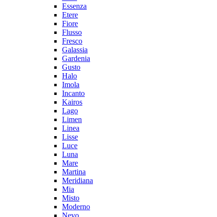
Essenza
Etere
Fiore
Flusso
Fresco
Galassia
Gardenia
Gusto
Halo
Imola
Incanto
Kairos
Lago
Limen
Linea
Lisse
Luce
Luna
Mare
Martina
Meridiana
Mia
Misto
Moderno
Nevo