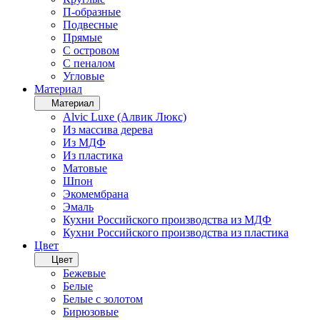
П-образные
Подвесные
Прямые
С островом
С пеналом
Угловые
Материал
Материал
Alvic Luxe (Алвик Люкс)
Из массива дерева
Из МДФ
Из пластика
Матовые
Шпон
Экомембрана
Эмаль
Кухни Российского производства из МДФ
Кухни Российского производства из пластика
Цвет
Цвет
Бежевые
Белые
Белые с золотом
Бирюзовые