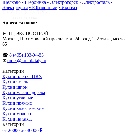
Щелково
• Щербинка
• Электрогорск
• Электросталь
•
Электроугли
• Юбилейный
• Яхрома
Адреса салонов:
► ТЦ ЭКСПОСТРОЙ
Москва, Нахимовский проспект, д. 24, вход 1, 2 этаж , место
65
☎
8 (495) 133-94-83
✉
order@kuhni-italy.ru
Категории
Кухни пленка ПВХ
Кухни эмаль
Кухни шпон
Кухни массив дерева
Кухни угловые
Кухни прямые
Кухни классические
Кухни модерн
Кухни на заказ
Категории
от 20000 до 30000 ₽