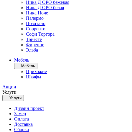
Ника Д ОРО бежевая
Ника Д ОРО белая
Ника Ноче
Палермо
Позитано
Сорренто
Софи Тортора
Триесте
Фиренце
Эльба
Мебель
Мебель
Прихожие
Шкафы
Акции
Услуги
Услуги
Дизайн проект
Замер
Оплата
Доставка
Сборка