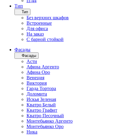
П-44
Тип
Тип
Без верхних шкафов
Встроенные
Для офиса
На заказ
С барной стойкой
Фасады
Фасады
Асти
Афина Аргенто
Афина Оро
Венеция
Виктория
Гарда Тортора
Доломита
Искья Зеленая
Кватро Белый
Кватро Графит
Кватро Песочный
Монтебьянко Аргенто
Монтебьянко Оро
Ника