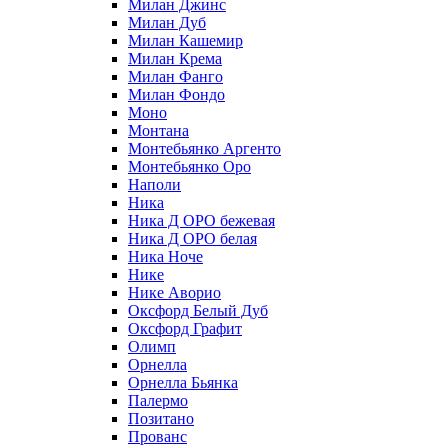
Милан Джинс
Милан Дуб
Милан Кашемир
Милан Крема
Милан Фанго
Милан Фондо
Моно
Монтана
Монтебьянко Аргенто
Монтебьянко Оро
Наполи
Ника
Ника Д ОРО бежевая
Ника Д ОРО белая
Ника Ноче
Нике
Нике Аворио
Оксфорд Белый Дуб
Оксфорд Графит
Олимп
Орнелла
Орнелла Бьянка
Палермо
Позитано
Прованс