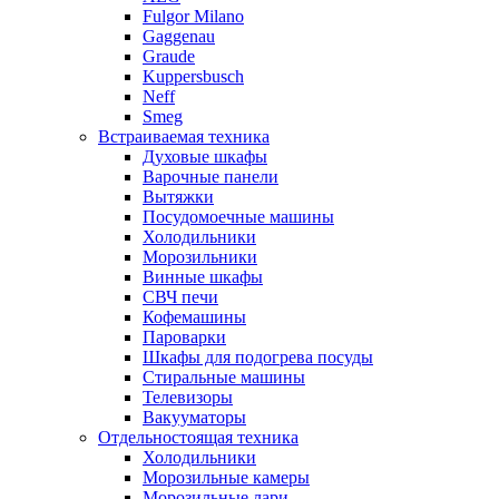
Fulgor Milano
Gaggenau
Graude
Kuppersbusch
Neff
Smeg
Встраиваемая техника
Духовые шкафы
Варочные панели
Вытяжки
Посудомоечные машины
Холодильники
Морозильники
Винные шкафы
СВЧ печи
Кофемашины
Пароварки
Шкафы для подогрева посуды
Стиральные машины
Телевизоры
Вакууматоры
Отдельностоящая техника
Холодильники
Морозильные камеры
Морозильные лари