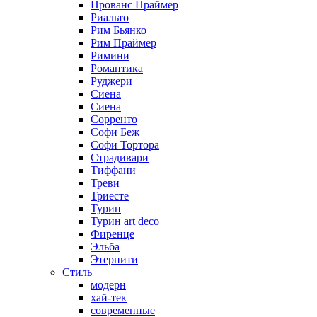
Прованс Праймер
Риальто
Рим Бьянко
Рим Праймер
Римини
Романтика
Руджери
Сиена
Сиена
Сорренто
Софи Беж
Софи Тортора
Страдивари
Тиффани
Треви
Триесте
Турин
Турин art deco
Фиренце
Эльба
Этернити
Стиль
модерн
хай-тек
современные