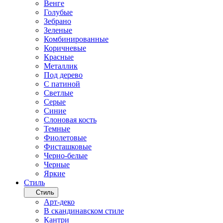
Венге
Голубые
Зебрано
Зеленые
Комбинированные
Коричневые
Красные
Металлик
Под дерево
С патиной
Светлые
Серые
Синие
Слоновая кость
Темные
Фиолетовые
Фисташковые
Черно-белые
Черные
Яркие
Стиль
Стиль
Арт-деко
В скандинавском стиле
Кантри