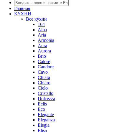
Главная
КУХНИ
Все кухни
164
Alba
Aria
Armonia
Aura
Aurora
Brio
Calore
Candore
Cavo
Chiara
Chiaro
Cielo
Cristallo
Dolcezza
Eclis
Eco
Elegante
Eleganza
Elegia
Elisa