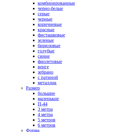
комбинированные
черно-белые
серые
черные
коричневые
красные
фисташковые
зеленые
бирюзовые
голубые
синие
фиолетовые
венге
зебрано
с патиной
металлик
Размер
большие
маленькие
П-44
3 метра
4 метра
5 метров
6 метров
Форма