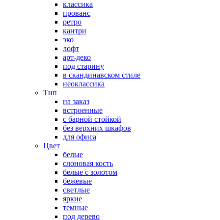
классика
прованс
ретро
кантри
эко
лофт
арт-деко
под старину
в скандинавском стиле
неоклассика
Тип
на заказ
встроенные
с барной стойкой
без верхних шкафов
для офиса
Цвет
белые
слоновая кость
белые с золотом
бежевые
светлые
яркие
темные
под дерево