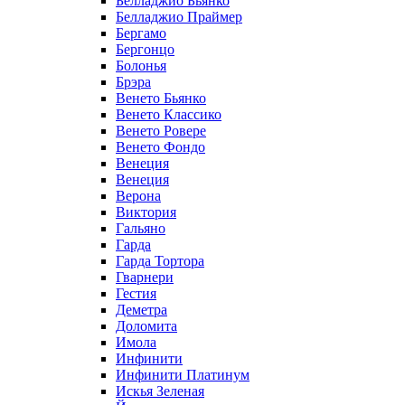
Белладжио Бьянко
Белладжио Праймер
Бергамо
Бергонцо
Болонья
Брэра
Венето Бьянко
Венето Классико
Венето Ровере
Венето Фондо
Венеция
Венеция
Верона
Виктория
Гальяно
Гарда
Гарда Тортора
Гварнери
Гестия
Деметра
Доломита
Имола
Инфинити
Инфинити Платинум
Искья Зеленая