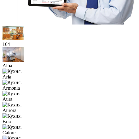
164
Alba
Aria
Armonia
Aura
Aurora
Brio
Calore