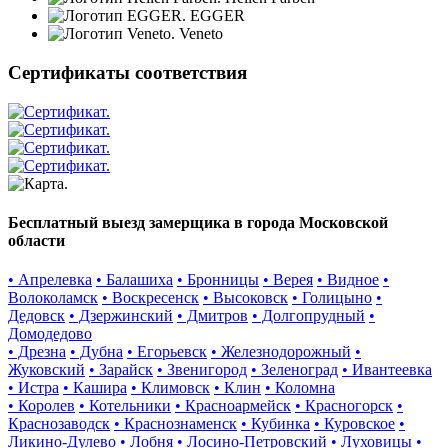
EGGER
Veneto
Сертификаты соответствия
Бесплатный выезд замерщика в города Московской
области
• Апрелевка
• Балашиха
• Бронницы
• Верея
• Видное
•
Волоколамск
• Воскресенск
• Высоковск
• Голицыно
•
Дедовск
• Дзержинский
• Дмитров
• Долгопрудный
•
Домодедово
• Дрезна
• Дубна
• Егорьевск
• Железнодорожный
•
Жуковский
• Зарайск
• Звенигород
• Зеленоград
• Ивантеевка
• Истра
• Кашира
• Климовск
• Клин
• Коломна
• Королев
• Котельники
• Красноармейск
• Красногорск
•
Краснозаводск
• Краснознаменск
• Кубинка
• Куровское
•
Ликино-Дулево
• Лобня
• Лосино-Петровский
• Луховицы
•