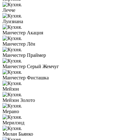
Лечче
Луизиана
Манчестер Акация
Манчестер Лён
Манчестер Праймер
Манчестер Серый Жемчуг
Манчестер Фисташка
Мейзон
Мейзон Золото
Мерано
Мерилэнд
Милан Бьянко