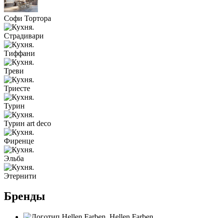
Софи Тортора
Страдивари
Тиффани
Треви
Триесте
Турин
Турин art deco
Фиренце
Эльба
Этернити
Бренды
Hellen Farben