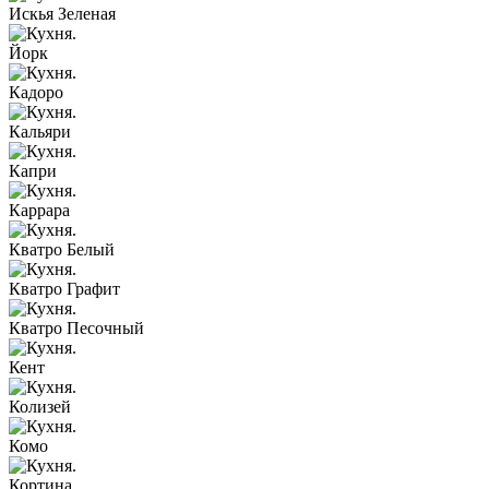
Искья Зеленая
Йорк
Кадоро
Кальяри
Капри
Каррара
Кватро Белый
Кватро Графит
Кватро Песочный
Кент
Колизей
Комо
Кортина