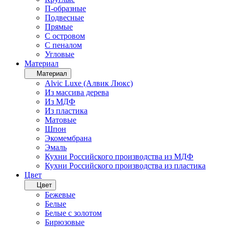
П-образные
Подвесные
Прямые
С островом
С пеналом
Угловые
Материал
Материал
Alvic Luxe (Алвик Люкс)
Из массива дерева
Из МДФ
Из пластика
Матовые
Шпон
Экомембрана
Эмаль
Кухни Российского производства из МДФ
Кухни Российского производства из пластика
Цвет
Цвет
Бежевые
Белые
Белые с золотом
Бирюзовые