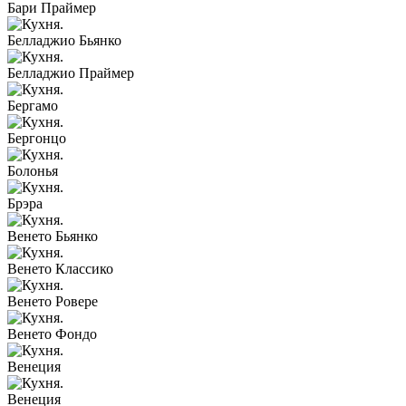
Бари Праймер
Белладжио Бьянко
Белладжио Праймер
Бергамо
Бергонцо
Болонья
Брэра
Венето Бьянко
Венето Классико
Венето Ровере
Венето Фондо
Венеция
Венеция