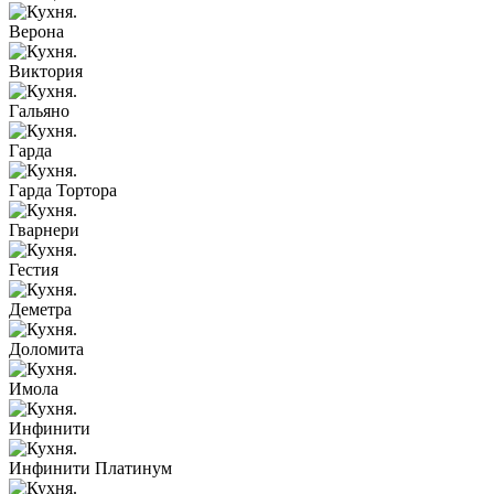
Верона
Виктория
Гальяно
Гарда
Гарда Тортора
Гварнери
Гестия
Деметра
Доломита
Имола
Инфинити
Инфинити Платинум