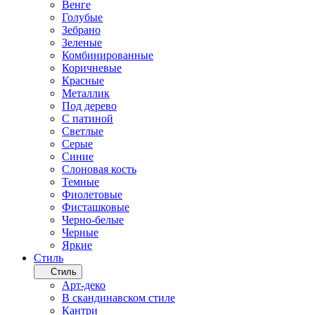
Венге
Голубые
Зебрано
Зеленые
Комбинированные
Коричневые
Красные
Металлик
Под дерево
С патиной
Светлые
Серые
Синие
Слоновая кость
Темные
Фиолетовые
Фисташковые
Черно-белые
Черные
Яркие
Стиль
Стиль
Арт-деко
В скандинавском стиле
Кантри