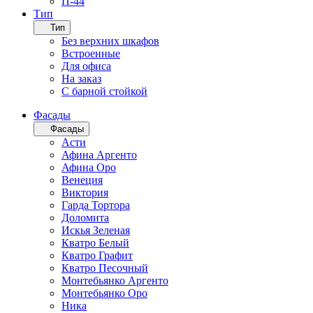
П-44
Тип
Тип
Без верхних шкафов
Встроенные
Для офиса
На заказ
С барной стойкой
Фасады
Фасады
Асти
Афина Аргенто
Афина Оро
Венеция
Виктория
Гарда Тортора
Доломита
Искья Зеленая
Кватро Белый
Кватро Графит
Кватро Песочный
Монтебьянко Аргенто
Монтебьянко Оро
Ника