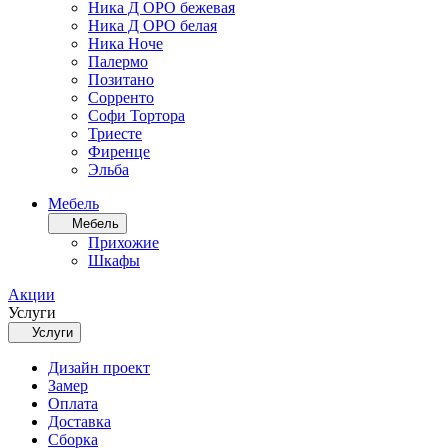
Ника Д ОРО бежевая
Ника Д ОРО белая
Ника Ноче
Палермо
Позитано
Сорренто
Софи Тортора
Триесте
Фиренце
Эльба
Мебель
Мебель
Прихожие
Шкафы
Акции
Услуги
Услуги
Дизайн проект
Замер
Оплата
Доставка
Сборка