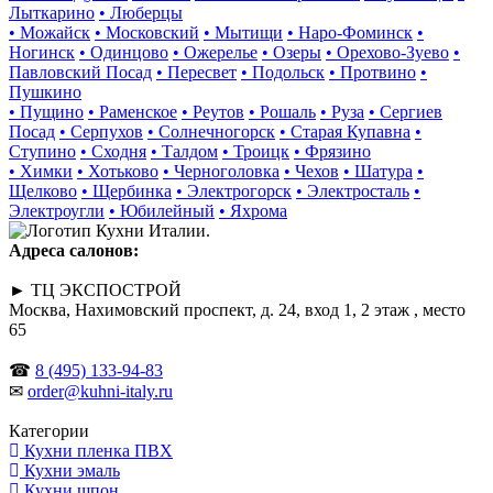
Лыткарино
• Люберцы
• Можайск
• Московский
• Мытищи
• Наро-Фоминск
•
Ногинск
• Одинцово
• Ожерелье
• Озеры
• Орехово-Зуево
•
Павловский Посад
• Пересвет
• Подольск
• Протвино
•
Пушкино
• Пущино
• Раменское
• Реутов
• Рошаль
• Руза
• Сергиев
Посад
• Серпухов
• Солнечногорск
• Старая Купавна
•
Ступино
• Сходня
• Талдом
• Троицк
• Фрязино
• Химки
• Хотьково
• Черноголовка
• Чехов
• Шатура
•
Щелково
• Щербинка
• Электрогорск
• Электросталь
•
Электроугли
• Юбилейный
• Яхрома
Адреса салонов:
► ТЦ ЭКСПОСТРОЙ
Москва, Нахимовский проспект, д. 24, вход 1, 2 этаж , место
65
☎
8 (495) 133-94-83
✉
order@kuhni-italy.ru
Категории
Кухни пленка ПВХ
Кухни эмаль
Кухни шпон