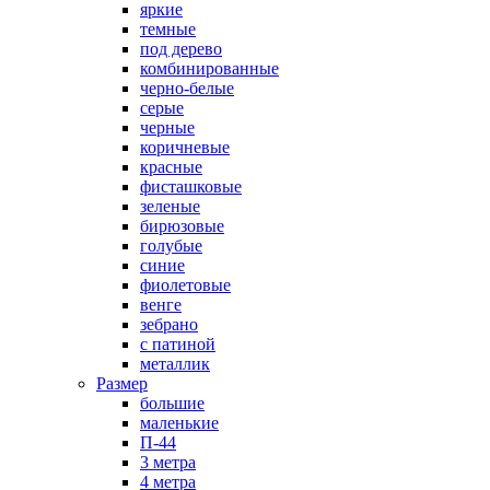
яркие
темные
под дерево
комбинированные
черно-белые
серые
черные
коричневые
красные
фисташковые
зеленые
бирюзовые
голубые
синие
фиолетовые
венге
зебрано
с патиной
металлик
Размер
большие
маленькие
П-44
3 метра
4 метра