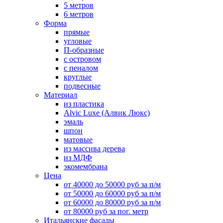
5 метров
6 метров
Форма
прямые
угловые
П-образные
с островом
с пеналом
круглые
подвесные
Материал
из пластика
Alvic Luxe (Алвик Люкс)
эмаль
шпон
матовые
из массива дерева
из МДФ
экомембрана
Цена
от 40000 до 50000 руб за п/м
от 50000 до 60000 руб за п/м
от 60000 до 80000 руб за п/м
от 80000 руб за пог. метр
Итальянские фасады