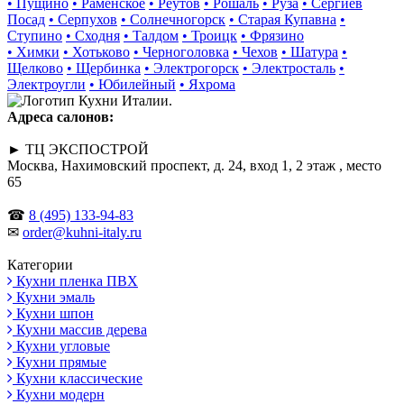
• Пущино
• Раменское
• Реутов
• Рошаль
• Руза
• Сергиев
Посад
• Серпухов
• Солнечногорск
• Старая Купавна
•
Ступино
• Сходня
• Талдом
• Троицк
• Фрязино
• Химки
• Хотьково
• Черноголовка
• Чехов
• Шатура
•
Щелково
• Щербинка
• Электрогорск
• Электросталь
•
Электроугли
• Юбилейный
• Яхрома
Адреса салонов:
► ТЦ ЭКСПОСТРОЙ
Москва, Нахимовский проспект, д. 24, вход 1, 2 этаж , место
65
☎
8 (495) 133-94-83
✉
order@kuhni-italy.ru
Категории
Кухни пленка ПВХ
Кухни эмаль
Кухни шпон
Кухни массив дерева
Кухни угловые
Кухни прямые
Кухни классические
Кухни модерн