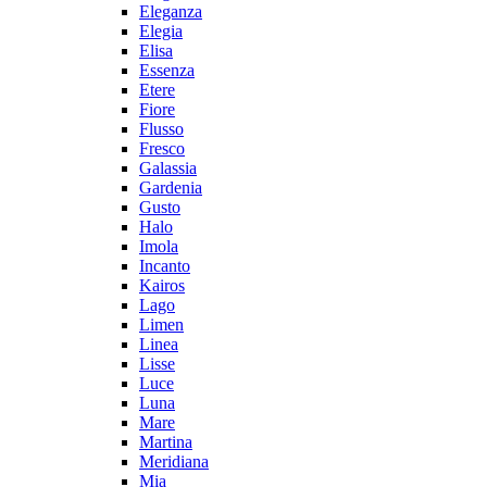
Eleganza
Elegia
Elisa
Essenza
Etere
Fiore
Flusso
Fresco
Galassia
Gardenia
Gusto
Halo
Imola
Incanto
Kairos
Lago
Limen
Linea
Lisse
Luce
Luna
Mare
Martina
Meridiana
Mia