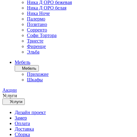
Ника Д ОРО бежевая
Ника Д ОРО белая
Ника Ноче
Палермо
Позитано
Сорренто
Софи Тортора
Триесте
Фиренце
Эльба
Мебель
Мебель
Прихожие
Шкафы
Акции
Услуги
Услуги
Дизайн проект
Замер
Оплата
Доставка
Сборка