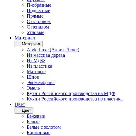
П-образные
Подвесные
Прямые
С островом
С пеналом
Угловые
Материал
Материал
Alvic Luxe (Алвик Люкс)
Из массива дерева
Из МДФ
Из пластика
Матовые
Шпон
Экомембрана
Эмаль
Кухни Российского производства из МДФ
Кухни Российского производства из пластика
Цвет
Цвет
Бежевые
Белые
Белые с золотом
Бирюзовые