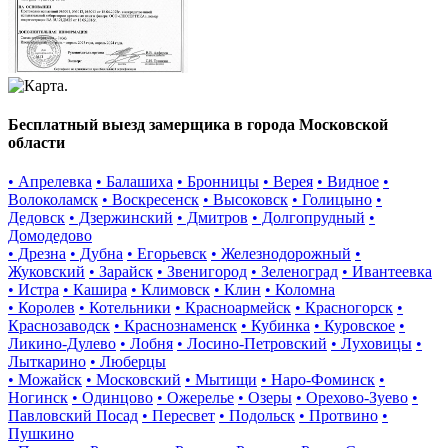
Бесплатный выезд замерщика в города Московской
области
• Апрелевка
• Балашиха
• Бронницы
• Верея
• Видное
•
Волоколамск
• Воскресенск
• Высоковск
• Голицыно
•
Дедовск
• Дзержинский
• Дмитров
• Долгопрудный
•
Домодедово
• Дрезна
• Дубна
• Егорьевск
• Железнодорожный
•
Жуковский
• Зарайск
• Звенигород
• Зеленоград
• Ивантеевка
• Истра
• Кашира
• Климовск
• Клин
• Коломна
• Королев
• Котельники
• Красноармейск
• Красногорск
•
Краснозаводск
• Краснознаменск
• Кубинка
• Куровское
•
Ликино-Дулево
• Лобня
• Лосино-Петровский
• Луховицы
•
Лыткарино
• Люберцы
• Можайск
• Московский
• Мытищи
• Наро-Фоминск
•
Ногинск
• Одинцово
• Ожерелье
• Озеры
• Орехово-Зуево
•
Павловский Посад
• Пересвет
• Подольск
• Протвино
•
Пушкино