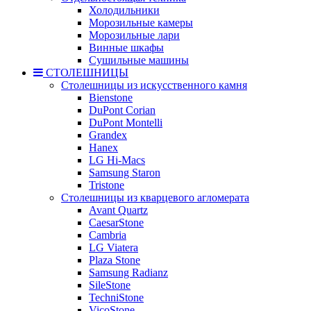
Холодильники
Морозильные камеры
Морозильные лари
Винные шкафы
Сушильные машины
СТОЛЕШНИЦЫ
Столешницы из искусственного камня
Bienstone
DuPont Corian
DuPont Montelli
Grandex
Hanex
LG Hi-Macs
Samsung Staron
Tristone
Столешницы из кварцевого агломерата
Avant Quartz
CaesarStone
Cambria
LG Viatera
Plaza Stone
Samsung Radianz
SileStone
TechniStone
VicoStone