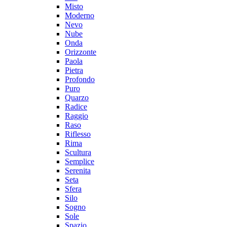
Misto
Moderno
Nevo
Nube
Onda
Orizzonte
Paola
Pietra
Profondo
Puro
Quarzo
Radice
Raggio
Raso
Riflesso
Rima
Scultura
Semplice
Serenita
Seta
Sfera
Silo
Sogno
Sole
Spazio