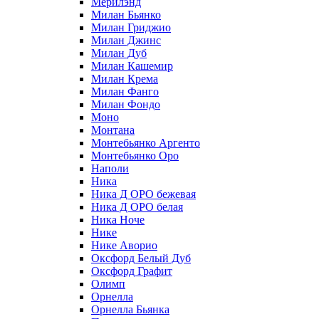
Мерилэнд
Милан Бьянко
Милан Гриджио
Милан Джинс
Милан Дуб
Милан Кашемир
Милан Крема
Милан Фанго
Милан Фондо
Моно
Монтана
Монтебьянко Аргенто
Монтебьянко Оро
Наполи
Ника
Ника Д ОРО бежевая
Ника Д ОРО белая
Ника Ноче
Нике
Нике Аворио
Оксфорд Белый Дуб
Оксфорд Графит
Олимп
Орнелла
Орнелла Бьянка