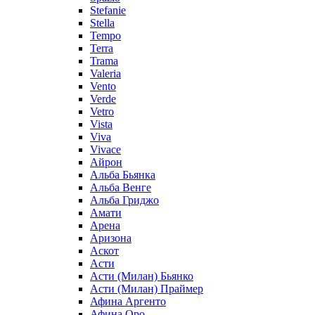
Stefanie
Stella
Tempo
Terra
Trama
Valeria
Vento
Verde
Vetro
Vista
Viva
Vivace
Айрон
Альба Бьянка
Альба Венге
Альба Гриджо
Амати
Арена
Аризона
Аскот
Асти
Асти (Милан) Бьянко
Асти (Милан) Праймер
Афина Аргенто
Афина Оро