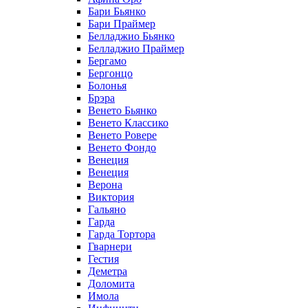
Бари Бьянко
Бари Праймер
Белладжио Бьянко
Белладжио Праймер
Бергамо
Бергонцо
Болонья
Брэра
Венето Бьянко
Венето Классико
Венето Ровере
Венето Фондо
Венеция
Венеция
Верона
Виктория
Гальяно
Гарда
Гарда Тортора
Гварнери
Гестия
Деметра
Доломита
Имола