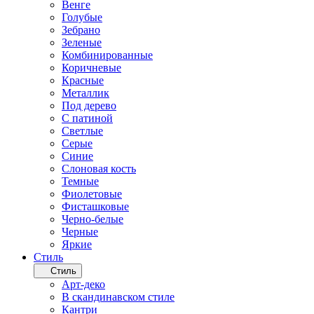
Венге
Голубые
Зебрано
Зеленые
Комбинированные
Коричневые
Красные
Металлик
Под дерево
С патиной
Светлые
Серые
Синие
Слоновая кость
Темные
Фиолетовые
Фисташковые
Черно-белые
Черные
Яркие
Стиль
Стиль
Арт-деко
В скандинавском стиле
Кантри