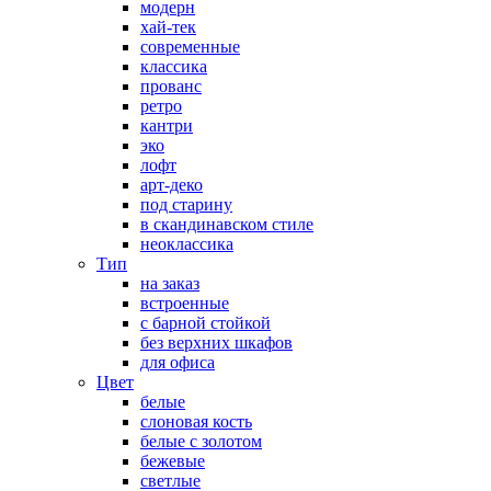
модерн
хай-тек
современные
классика
прованс
ретро
кантри
эко
лофт
арт-деко
под старину
в скандинавском стиле
неоклассика
Тип
на заказ
встроенные
с барной стойкой
без верхних шкафов
для офиса
Цвет
белые
слоновая кость
белые с золотом
бежевые
светлые