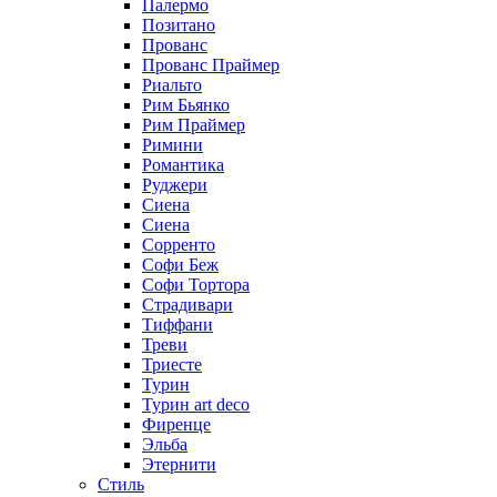
Палермо
Позитано
Прованс
Прованс Праймер
Риальто
Рим Бьянко
Рим Праймер
Римини
Романтика
Руджери
Сиена
Сиена
Сорренто
Софи Беж
Софи Тортора
Страдивари
Тиффани
Треви
Триесте
Турин
Турин art deco
Фиренце
Эльба
Этернити
Стиль