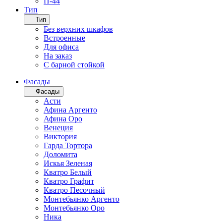
П-44
Тип
Тип
Без верхних шкафов
Встроенные
Для офиса
На заказ
С барной стойкой
Фасады
Фасады
Асти
Афина Аргенто
Афина Оро
Венеция
Виктория
Гарда Тортора
Доломита
Искья Зеленая
Кватро Белый
Кватро Графит
Кватро Песочный
Монтебьянко Аргенто
Монтебьянко Оро
Ника