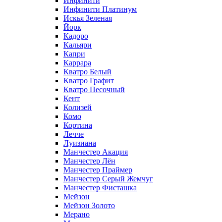
Инфинити
Инфинити Платинум
Искья Зеленая
Йорк
Кадоро
Кальяри
Капри
Каррара
Кватро Белый
Кватро Графит
Кватро Песочный
Кент
Колизей
Комо
Кортина
Лечче
Луизиана
Манчестер Акация
Манчестер Лён
Манчестер Праймер
Манчестер Серый Жемчуг
Манчестер Фисташка
Мейзон
Мейзон Золото
Мерано