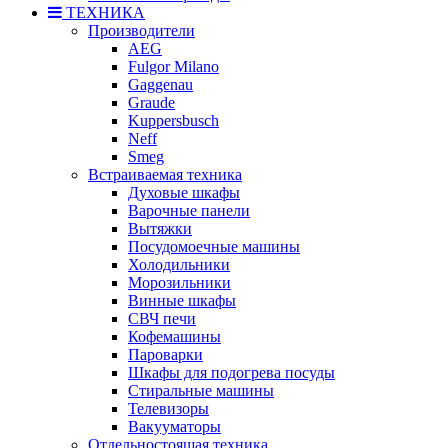
ТЕХНИКА
Производители
AEG
Fulgor Milano
Gaggenau
Graude
Kuppersbusch
Neff
Smeg
Встраиваемая техника
Духовые шкафы
Варочные панели
Вытяжки
Посудомоечные машины
Холодильники
Морозильники
Винные шкафы
СВЧ печи
Кофемашины
Пароварки
Шкафы для подогрева посуды
Стиральные машины
Телевизоры
Вакууматоры
Отдельностоящая техника