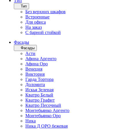
Тип
Тип
Без верхних шкафов
Встроенные
Для офиса
На заказ
С барной стойкой
Фасады
Фасады
Асти
Афина Аргенто
Афина Оро
Венеция
Виктория
Гарда Тортора
Доломита
Искья Зеленая
Кватро Белый
Кватро Графит
Кватро Песочный
Монтебьянко Аргенто
Монтебьянко Оро
Ника
Ника Д ОРО бежевая