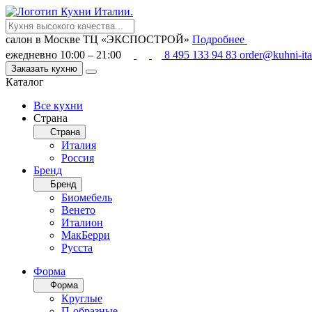
салон в Москве
ТЦ «ЭКСПОСТРОЙ»
Подробнее
ежедневно 10:00 – 21:00
8 495 133 94 83
order@kuhni-ita
Заказать кухню
Каталог
Все кухни
Страна
Страна
Италия
Россия
Бренд
Бренд
Биомебель
Венето
Италион
МакБерри
Русста
Форма
Форма
Круглые
П-образные