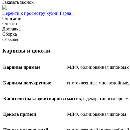
Заказать звонок
Перейти к просмотру кухни Гарда »
Описание
Оплата
Доставка
Сборка
Отзывы
Карнизы и цоколи
Карнизы прямые
МДФ, облицованная шпоном с
Карнизы полукруглые
гнутоклеенные многослойные,
Капители (накладки) карниза
массив, с декоративным орнам
Цоколь прямой
МДФ, облицованная шпоном
Цоколь полукруглый
гнутоклеенный многослойный