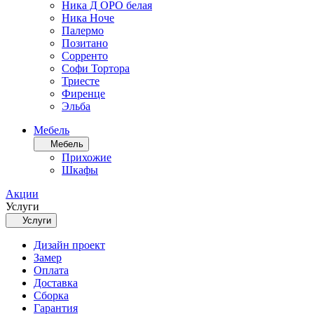
Ника Д ОРО белая
Ника Ноче
Палермо
Позитано
Сорренто
Софи Тортора
Триесте
Фиренце
Эльба
Мебель
Мебель
Прихожие
Шкафы
Акции
Услуги
Услуги
Дизайн проект
Замер
Оплата
Доставка
Сборка
Гарантия