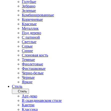
Голубые
Зебрано
Зеленые
Комбинированные
Коричневые
Красные
Металлик
Под дерево
С патиной
Светлые
Серые
Синие
Слоновая кость
Темные
Фиолетовые
Фисташковые
Черно-белые
Черные
Яркие
Стиль
Стиль
Арт-деко
В скандинавском стиле
Кантри
Классика