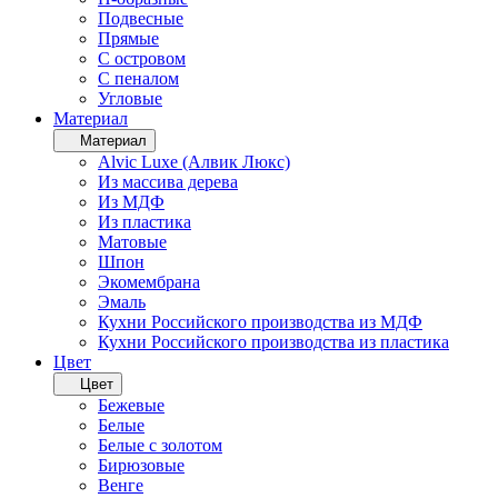
Подвесные
Прямые
С островом
С пеналом
Угловые
Материал
Материал
Alvic Luxe (Алвик Люкс)
Из массива дерева
Из МДФ
Из пластика
Матовые
Шпон
Экомембрана
Эмаль
Кухни Российского производства из МДФ
Кухни Российского производства из пластика
Цвет
Цвет
Бежевые
Белые
Белые с золотом
Бирюзовые
Венге