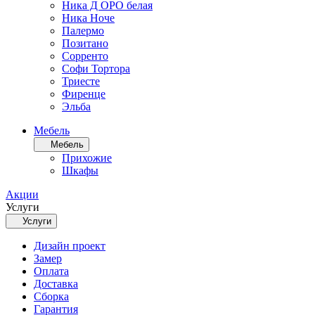
Ника Д ОРО белая
Ника Ноче
Палермо
Позитано
Сорренто
Софи Тортора
Триесте
Фиренце
Эльба
Мебель
Мебель
Прихожие
Шкафы
Акции
Услуги
Услуги
Дизайн проект
Замер
Оплата
Доставка
Сборка
Гарантия