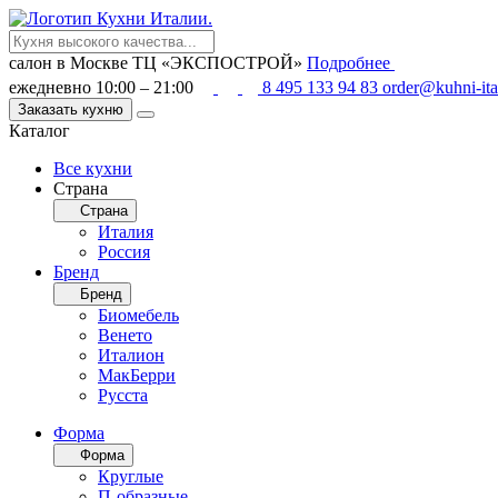
салон в Москве
ТЦ «ЭКСПОСТРОЙ»
Подробнее
ежедневно 10:00 – 21:00
8 495 133 94 83
order@kuhni-ita
Заказать кухню
Каталог
Все кухни
Страна
Страна
Италия
Россия
Бренд
Бренд
Биомебель
Венето
Италион
МакБерри
Русста
Форма
Форма
Круглые
П-образные