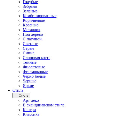
Голубые
Зебрано
Зеленые
Комбинированные
Коричневые
Красные
Металлик
Под дерево
С патиной
Светлые
Серые
Синие
Слоновая кость
Темные
Фиолетовые
Фисташковые
Черно-белые
Черные
Яркие
Стиль
Стиль
Арт-деко
В скандинавском стиле
Кантри
Классика