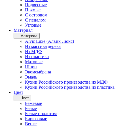
Подвесные
Прямые
С островом
С пеналом
Угловые
Материал
Материал
Alvic Luxe (Алвик Люкс)
Из массива дерева
Из МДФ
Из пластика
Матовые
Шпон
Экомембрана
Эмаль
Кухни Российского производства из МДФ
Кухни Российского производства из пластика
Цвет
Цвет
Бежевые
Белые
Белые с золотом
Бирюзовые
Венге