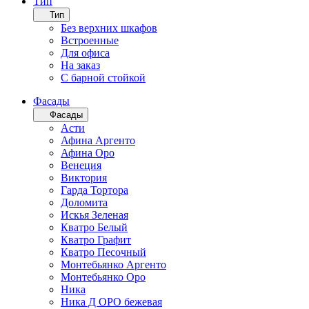
Тип
Тип
Без верхних шкафов
Встроенные
Для офиса
На заказ
С барной стойкой
Фасады
Фасады
Асти
Афина Аргенто
Афина Оро
Венеция
Виктория
Гарда Тортора
Доломита
Искья Зеленая
Кватро Белый
Кватро Графит
Кватро Песочный
Монтебьянко Аргенто
Монтебьянко Оро
Ника
Ника Д ОРО бежевая