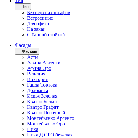
Тип
Тип
Без верхних шкафов
Встроенные
Для офиса
На заказ
С барной стойкой
Фасады
Фасады
Асти
Афина Аргенто
Афина Оро
Венеция
Виктория
Гарда Тортора
Доломита
Искья Зеленая
Кватро Белый
Кватро Графит
Кватро Песочный
Монтебьянко Аргенто
Монтебьянко Оро
Ника
Ника Д ОРО бежевая