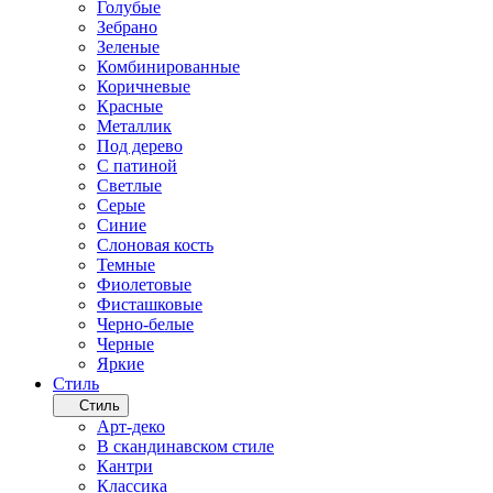
Голубые
Зебрано
Зеленые
Комбинированные
Коричневые
Красные
Металлик
Под дерево
С патиной
Светлые
Серые
Синие
Слоновая кость
Темные
Фиолетовые
Фисташковые
Черно-белые
Черные
Яркие
Стиль
Стиль
Арт-деко
В скандинавском стиле
Кантри
Классика