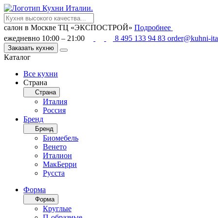
салон в Москве
ТЦ «ЭКСПОСТРОЙ»
Подробнее
ежедневно 10:00 – 21:00
8 495 133 94 83
order@kuhni-ita
Заказать кухню
Каталог
Все кухни
Страна
Страна
Италия
Россия
Бренд
Бренд
Биомебель
Венето
Италион
МакБерри
Русста
Форма
Форма
Круглые
П-образные