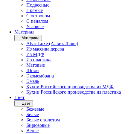
Подвесные
Прямые
С островом
С пеналом
Угловые
Материал
Материал
Alvic Luxe (Алвик Люкс)
Из массива дерева
Из МДФ
Из пластика
Матовые
Шпон
Экомембрана
Эмаль
Кухни Российского производства из МДФ
Кухни Российского производства из пластика
Цвет
Цвет
Бежевые
Белые
Белые с золотом
Бирюзовые
Венге