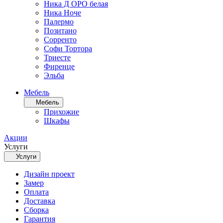
Ника Д ОРО белая
Ника Ноче
Палермо
Позитано
Сорренто
Софи Тортора
Триесте
Фиренце
Эльба
Мебель
Мебель
Прихожие
Шкафы
Акции
Услуги
Услуги
Дизайн проект
Замер
Оплата
Доставка
Сборка
Гарантия