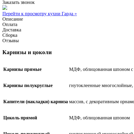
Заказать звонок
Перейти к просмотру кухни Гарда »
Описание
Оплата
Доставка
Сборка
Отзывы
Карнизы и цоколи
Карнизы прямые
МДФ, облицованная шпоном с
Карнизы полукруглые
гнутоклеенные многослойные,
Капители (накладки) карниза
массив, с декоративным орнам
Цоколь прямой
МДФ, облицованная шпоном
Цоколь полукруглый
гнутоклеенный многослойный