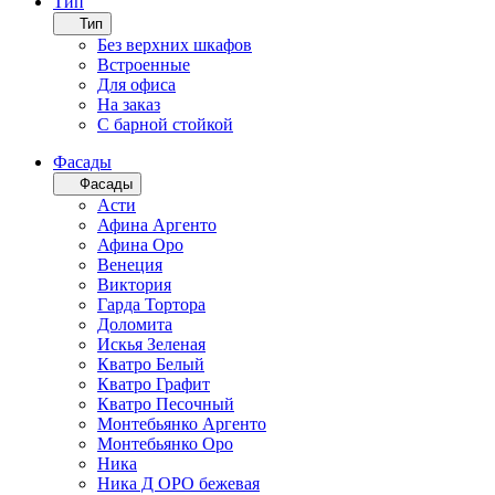
Тип
Тип
Без верхних шкафов
Встроенные
Для офиса
На заказ
С барной стойкой
Фасады
Фасады
Асти
Афина Аргенто
Афина Оро
Венеция
Виктория
Гарда Тортора
Доломита
Искья Зеленая
Кватро Белый
Кватро Графит
Кватро Песочный
Монтебьянко Аргенто
Монтебьянко Оро
Ника
Ника Д ОРО бежевая