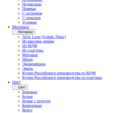
Подвесные
Прямые
С островом
С пеналом
Угловые
Материал
Материал
Alvic Luxe (Алвик Люкс)
Из массива дерева
Из МДФ
Из пластика
Матовые
Шпон
Экомембрана
Эмаль
Кухни Российского производства из МДФ
Кухни Российского производства из пластика
Цвет
Цвет
Бежевые
Белые
Белые с золотом
Бирюзовые
Венге