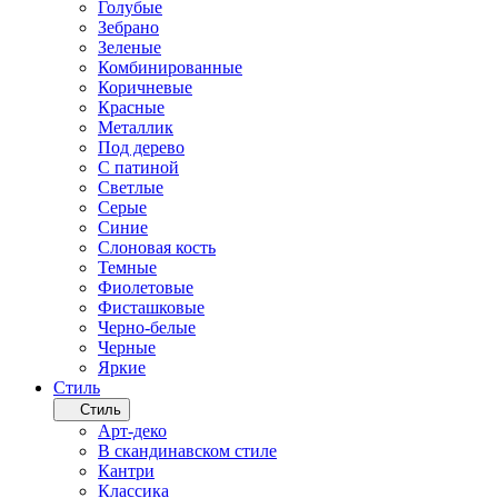
Голубые
Зебрано
Зеленые
Комбинированные
Коричневые
Красные
Металлик
Под дерево
С патиной
Светлые
Серые
Синие
Слоновая кость
Темные
Фиолетовые
Фисташковые
Черно-белые
Черные
Яркие
Стиль
Стиль
Арт-деко
В скандинавском стиле
Кантри
Классика