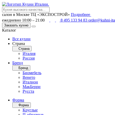
салон в Москве
ТЦ «ЭКСПОСТРОЙ»
Подробнее
ежедневно 10:00 – 21:00
8 495 133 94 83
order@kuhni-ita
Заказать кухню
Каталог
Все кухни
Страна
Страна
Италия
Россия
Бренд
Бренд
Биомебель
Венето
Италион
МакБерри
Русста
Форма
Форма
Круглые
П-образные