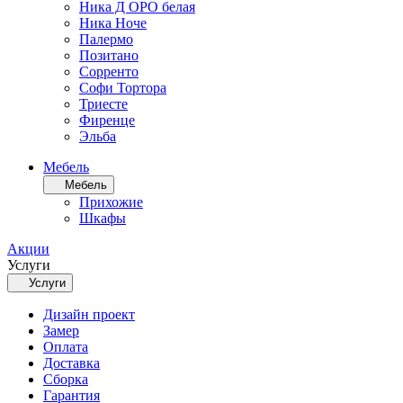
Ника Д ОРО белая
Ника Ноче
Палермо
Позитано
Сорренто
Софи Тортора
Триесте
Фиренце
Эльба
Мебель
Мебель
Прихожие
Шкафы
Акции
Услуги
Услуги
Дизайн проект
Замер
Оплата
Доставка
Сборка
Гарантия