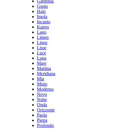
Gardenia
Gusto
Halo
Imola
Incanto
Kairos
Lago
Limen
Linea
Lisse
Luce
Luna
Mare
Martina
Meridiana
Mia
Misto
Moderno
Nevo
Nube
Onda
Orizzonte
Paola
Pietra
Profondo