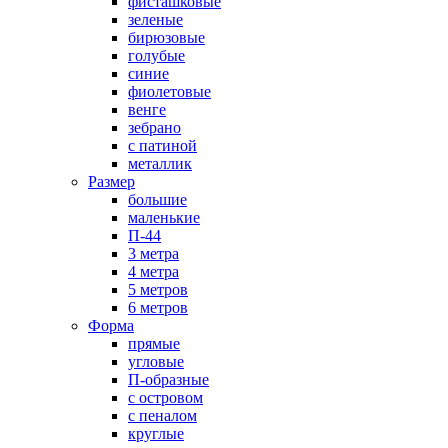
фисташковые
зеленые
бирюзовые
голубые
синие
фиолетовые
венге
зебрано
с патиной
металлик
Размер
большие
маленькие
П-44
3 метра
4 метра
5 метров
6 метров
Форма
прямые
угловые
П-образные
с островом
с пеналом
круглые