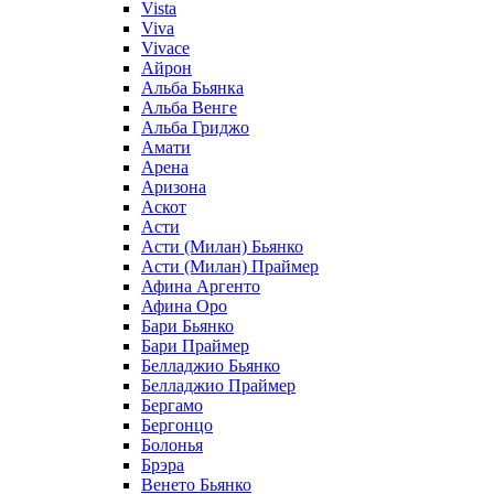
Vista
Viva
Vivace
Айрон
Альба Бьянка
Альба Венге
Альба Гриджо
Амати
Арена
Аризона
Аскот
Асти
Асти (Милан) Бьянко
Асти (Милан) Праймер
Афина Аргенто
Афина Оро
Бари Бьянко
Бари Праймер
Белладжио Бьянко
Белладжио Праймер
Бергамо
Бергонцо
Болонья
Брэра
Венето Бьянко