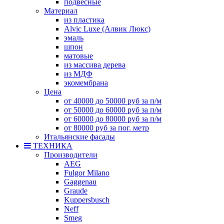
подвесные
Материал
из пластика
Alvic Luxe (Алвик Люкс)
эмаль
шпон
матовые
из массива дерева
из МДФ
экомембрана
Цена
от 40000 до 50000 руб за п/м
от 50000 до 60000 руб за п/м
от 60000 до 80000 руб за п/м
от 80000 руб за пог. метр
Итальянские фасады
ТЕХНИКА
Производители
AEG
Fulgor Milano
Gaggenau
Graude
Kuppersbusch
Neff
Smeg