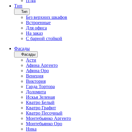
П-44
Тип
Тип
Без верхних шкафов
Встроенные
Для офиса
На заказ
С барной стойкой
Фасады
Фасады
Асти
Афина Аргенто
Афина Оро
Венеция
Виктория
Гарда Тортора
Доломита
Искья Зеленая
Кватро Белый
Кватро Графит
Кватро Песочный
Монтебьянко Аргенто
Монтебьянко Оро
Ника