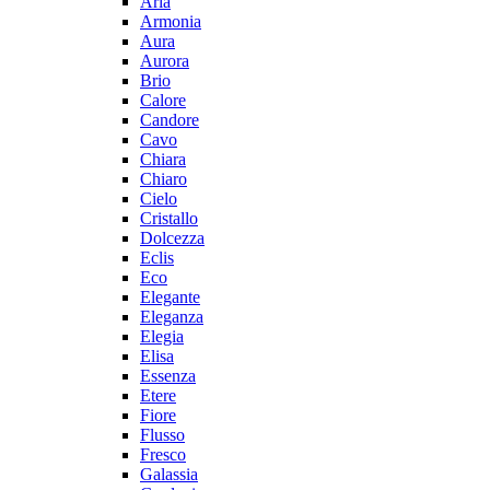
Aria
Armonia
Aura
Aurora
Brio
Calore
Candore
Cavo
Chiara
Chiaro
Cielo
Cristallo
Dolcezza
Eclis
Eco
Elegante
Eleganza
Elegia
Elisa
Essenza
Etere
Fiore
Flusso
Fresco
Galassia