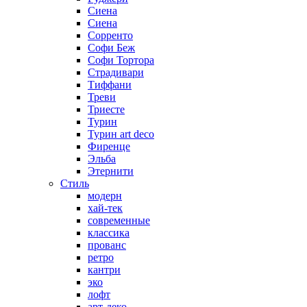
Сиена
Сиена
Сорренто
Софи Беж
Софи Тортора
Страдивари
Тиффани
Треви
Триесте
Турин
Турин art deco
Фиренце
Эльба
Этернити
Стиль
модерн
хай-тек
современные
классика
прованс
ретро
кантри
эко
лофт
арт-деко