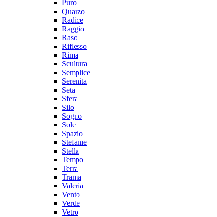
Puro
Quarzo
Radice
Raggio
Raso
Riflesso
Rima
Scultura
Semplice
Serenita
Seta
Sfera
Silo
Sogno
Sole
Spazio
Stefanie
Stella
Tempo
Terra
Trama
Valeria
Vento
Verde
Vetro