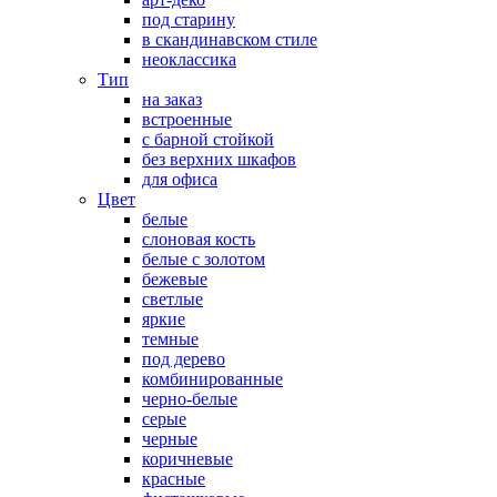
под старину
в скандинавском стиле
неоклассика
Тип
на заказ
встроенные
с барной стойкой
без верхних шкафов
для офиса
Цвет
белые
слоновая кость
белые с золотом
бежевые
светлые
яркие
темные
под дерево
комбинированные
черно-белые
серые
черные
коричневые
красные