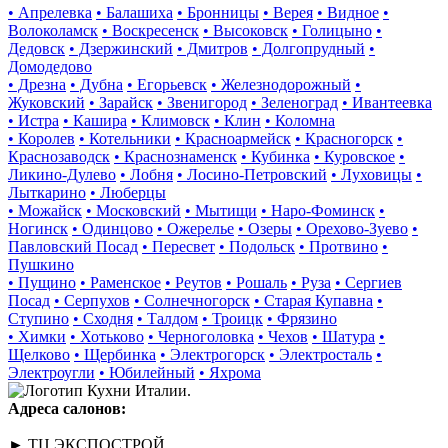
• Апрелевка
• Балашиха
• Бронницы
• Верея
• Видное
•
Волоколамск
• Воскресенск
• Высоковск
• Голицыно
•
Дедовск
• Дзержинский
• Дмитров
• Долгопрудный
•
Домодедово
• Дрезна
• Дубна
• Егорьевск
• Железнодорожный
•
Жуковский
• Зарайск
• Звенигород
• Зеленоград
• Ивантеевка
• Истра
• Кашира
• Климовск
• Клин
• Коломна
• Королев
• Котельники
• Красноармейск
• Красногорск
•
Краснозаводск
• Краснознаменск
• Кубинка
• Куровское
•
Ликино-Дулево
• Лобня
• Лосино-Петровский
• Луховицы
•
Лыткарино
• Люберцы
• Можайск
• Московский
• Мытищи
• Наро-Фоминск
•
Ногинск
• Одинцово
• Ожерелье
• Озеры
• Орехово-Зуево
•
Павловский Посад
• Пересвет
• Подольск
• Протвино
•
Пушкино
• Пущино
• Раменское
• Реутов
• Рошаль
• Руза
• Сергиев
Посад
• Серпухов
• Солнечногорск
• Старая Купавна
•
Ступино
• Сходня
• Талдом
• Троицк
• Фрязино
• Химки
• Хотьково
• Черноголовка
• Чехов
• Шатура
•
Щелково
• Щербинка
• Электрогорск
• Электросталь
•
Электроугли
• Юбилейный
• Яхрома
Адреса салонов:
► ТЦ ЭКСПОСТРОЙ