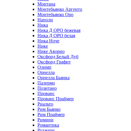
Монтана
Монтебьянко Аргенто
Монтебьянко Оро
Наполи
Ника
Ника Д ОРО бежевая
Ника Д ОРО белая
Ника Ноче
Нике
Нике Аворио
Оксфорд Белый Дуб
Оксфорд Графит
Олимп
Орнелла
Орнелла Бьянка
Палермо
Позитано
Прованс
Прованс Праймер
Риальто
Рим Бьянко
Рим Праймер
Римини
Романтика
Руджери