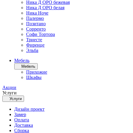
Ника Д ОРО бежевая
Ника Д ОРО белая
Ника Ноче
Палермо
Позитано
Сорренто
Софи Тортора
Триесте
Фиренце
Эльба
Мебель
Мебель
Прихожие
Шкафы
Акции
Услуги
Услуги
Дизайн проект
Замер
Оплата
Доставка
Сборка