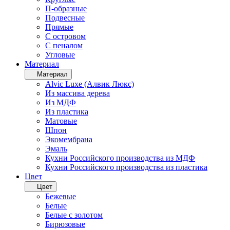
П-образные
Подвесные
Прямые
С островом
С пеналом
Угловые
Материал
Материал
Alvic Luxe (Алвик Люкс)
Из массива дерева
Из МДФ
Из пластика
Матовые
Шпон
Экомембрана
Эмаль
Кухни Российского производства из МДФ
Кухни Российского производства из пластика
Цвет
Цвет
Бежевые
Белые
Белые с золотом
Бирюзовые