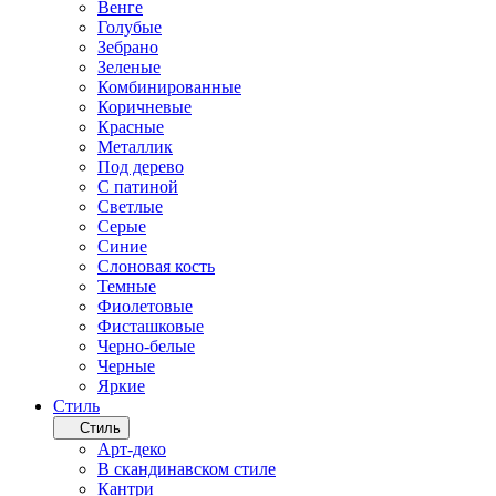
Венге
Голубые
Зебрано
Зеленые
Комбинированные
Коричневые
Красные
Металлик
Под дерево
С патиной
Светлые
Серые
Синие
Слоновая кость
Темные
Фиолетовые
Фисташковые
Черно-белые
Черные
Яркие
Стиль
Стиль
Арт-деко
В скандинавском стиле
Кантри