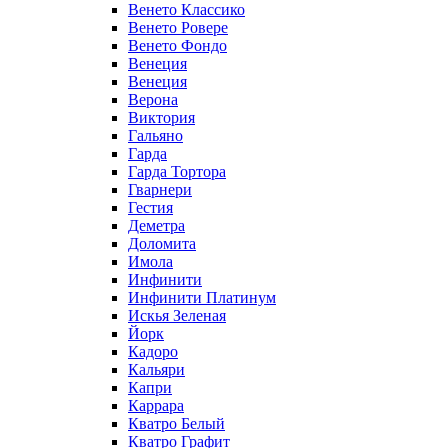
Венето Классико
Венето Ровере
Венето Фондо
Венеция
Венеция
Верона
Виктория
Гальяно
Гарда
Гарда Тортора
Гварнери
Гестия
Деметра
Доломита
Имола
Инфинити
Инфинити Платинум
Искья Зеленая
Йорк
Кадоро
Кальяри
Капри
Каррара
Кватро Белый
Кватро Графит