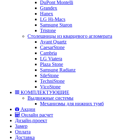
DuPont Montelli
Grandex
Hanex
LG Hi-Macs
Samsung Staron
Tristone
Столешницы из кварцевого агломерата
Avant Quartz
CaesarStone
Cambria
LG Viatera
Plaza Stone
Samsung Radianz
SileStone
TechniStone
VicoStone
КОМПЛЕКТУЮЩИЕ
Выдвижные системы
Механизмы для нижних тумб
Акции
Онлайн расчет
Дизайн-проект
Замер
Оплата
Доставка