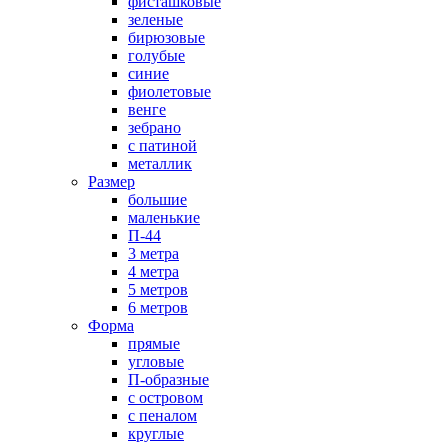
фисташковые
зеленые
бирюзовые
голубые
синие
фиолетовые
венге
зебрано
с патиной
металлик
Размер
большие
маленькие
П-44
3 метра
4 метра
5 метров
6 метров
Форма
прямые
угловые
П-образные
с островом
с пеналом
круглые