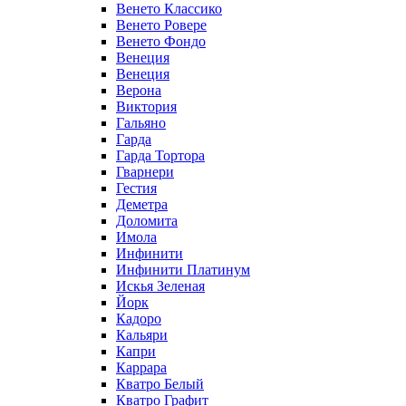
Венето Классико
Венето Ровере
Венето Фондо
Венеция
Венеция
Верона
Виктория
Гальяно
Гарда
Гарда Тортора
Гварнери
Гестия
Деметра
Доломита
Имола
Инфинити
Инфинити Платинум
Искья Зеленая
Йорк
Кадоро
Кальяри
Капри
Каррара
Кватро Белый
Кватро Графит