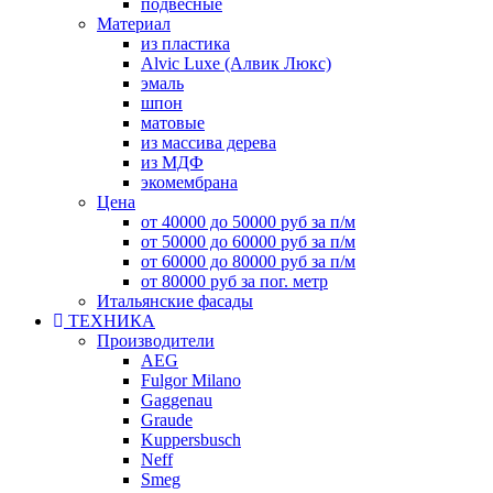
подвесные
Материал
из пластика
Alvic Luxe (Алвик Люкс)
эмаль
шпон
матовые
из массива дерева
из МДФ
экомембрана
Цена
от 40000 до 50000 руб за п/м
от 50000 до 60000 руб за п/м
от 60000 до 80000 руб за п/м
от 80000 руб за пог. метр
Итальянские фасады
ТЕХНИКА
Производители
AEG
Fulgor Milano
Gaggenau
Graude
Kuppersbusch
Neff
Smeg