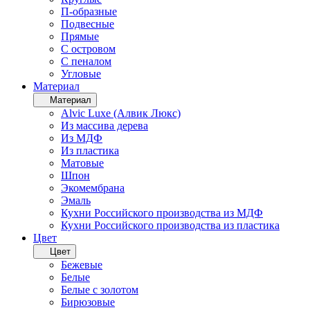
П-образные
Подвесные
Прямые
С островом
С пеналом
Угловые
Материал
Материал
Alvic Luxe (Алвик Люкс)
Из массива дерева
Из МДФ
Из пластика
Матовые
Шпон
Экомембрана
Эмаль
Кухни Российского производства из МДФ
Кухни Российского производства из пластика
Цвет
Цвет
Бежевые
Белые
Белые с золотом
Бирюзовые