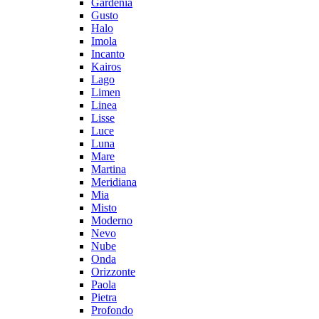
Gardenia
Gusto
Halo
Imola
Incanto
Kairos
Lago
Limen
Linea
Lisse
Luce
Luna
Mare
Martina
Meridiana
Mia
Misto
Moderno
Nevo
Nube
Onda
Orizzonte
Paola
Pietra
Profondo