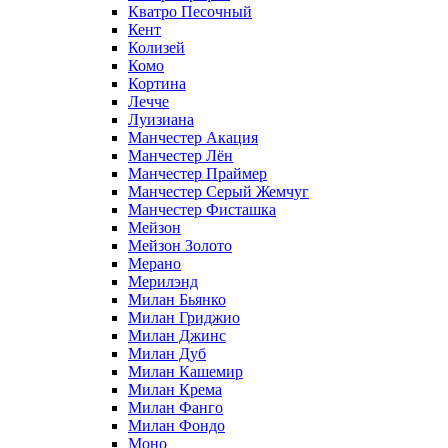
Кватро Песочный
Кент
Колизей
Комо
Кортина
Лечче
Луизиана
Манчестер Акация
Манчестер Лён
Манчестер Праймер
Манчестер Серый Жемчуг
Манчестер Фисташка
Мейзон
Мейзон Золото
Мерано
Мерилэнд
Милан Бьянко
Милан Гриджио
Милан Джинс
Милан Дуб
Милан Кашемир
Милан Крема
Милан Фанго
Милан Фондо
Моно