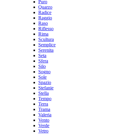
Puro
Quarzo
Radice
Raggio
Raso
Riflesso
Rima
Scultura
Semplice
Serenita
Seta
Sfera
Silo
Sogno
Sole
Spazio
Stefanie
Stella
Tempo
Terra
Trama
Valeria
Vento
Verde
Vetro