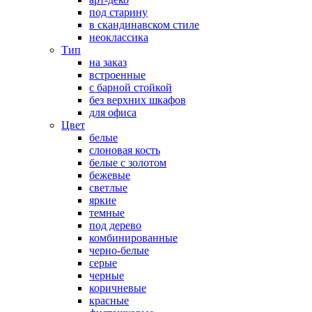
под старину
в скандинавском стиле
неоклассика
Тип
на заказ
встроенные
с барной стойкой
без верхних шкафов
для офиса
Цвет
белые
слоновая кость
белые с золотом
бежевые
светлые
яркие
темные
под дерево
комбинированные
черно-белые
серые
черные
коричневые
красные