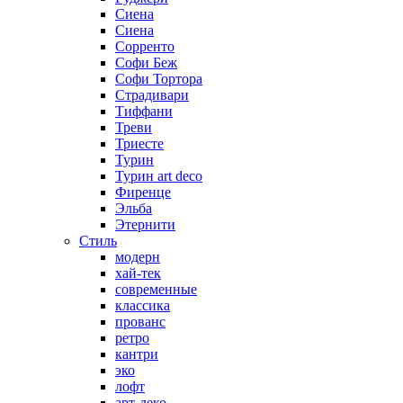
Сиена
Сиена
Сорренто
Софи Беж
Софи Тортора
Страдивари
Тиффани
Треви
Триесте
Турин
Турин art deco
Фиренце
Эльба
Этернити
Стиль
модерн
хай-тек
современные
классика
прованс
ретро
кантри
эко
лофт
арт-деко