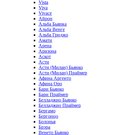
Vista
Viva
Vivace
Айрон
Альба Бьянка
Альба Венге
Альба Гриджо
Амати
Арена
Аризона
Аскот
Асти
Асти (Милан) Бьянко
Асти (Милан) Праймер
Афина Аргенто
Афина Оро
Бари Бьянко
Бари Праймер
Белладжио Бьянко
Белладжио Праймер
Бергамо
Бергонцо
Болонья
Брэра
Венето Бьянко