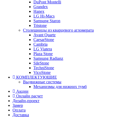
DuPont Montelli
Grandex
Hanex
LG Hi-Macs
Samsung Staron
Tristone
Столешницы из кварцевого агломерата
Avant Quartz
CaesarStone
Cambria
LG Viatera
Plaza Stone
Samsung Radianz
SileStone
TechniStone
VicoStone
КОМПЛЕКТУЮЩИЕ
Выдвижные системы
Механизмы для нижних тумб
Акции
Онлайн расчет
Дизайн-проект
Замер
Оплата
Доставка