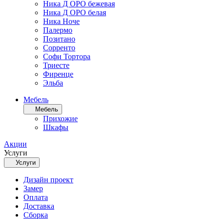
Ника Д ОРО бежевая
Ника Д ОРО белая
Ника Ноче
Палермо
Позитано
Сорренто
Софи Тортора
Триесте
Фиренце
Эльба
Мебель
Мебель
Прихожие
Шкафы
Акции
Услуги
Услуги
Дизайн проект
Замер
Оплата
Доставка
Сборка