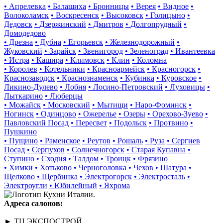
• Апрелевка
• Балашиха
• Бронницы
• Верея
• Видное
•
Волоколамск
• Воскресенск
• Высоковск
• Голицыно
•
Дедовск
• Дзержинский
• Дмитров
• Долгопрудный
•
Домодедово
• Дрезна
• Дубна
• Егорьевск
• Железнодорожный
•
Жуковский
• Зарайск
• Звенигород
• Зеленоград
• Ивантеевка
• Истра
• Кашира
• Климовск
• Клин
• Коломна
• Королев
• Котельники
• Красноармейск
• Красногорск
•
Краснозаводск
• Краснознаменск
• Кубинка
• Куровское
•
Ликино-Дулево
• Лобня
• Лосино-Петровский
• Луховицы
•
Лыткарино
• Люберцы
• Можайск
• Московский
• Мытищи
• Наро-Фоминск
•
Ногинск
• Одинцово
• Ожерелье
• Озеры
• Орехово-Зуево
•
Павловский Посад
• Пересвет
• Подольск
• Протвино
•
Пушкино
• Пущино
• Раменское
• Реутов
• Рошаль
• Руза
• Сергиев
Посад
• Серпухов
• Солнечногорск
• Старая Купавна
•
Ступино
• Сходня
• Талдом
• Троицк
• Фрязино
• Химки
• Хотьково
• Черноголовка
• Чехов
• Шатура
•
Щелково
• Щербинка
• Электрогорск
• Электросталь
•
Электроугли
• Юбилейный
• Яхрома
Адреса салонов:
► ТЦ ЭКСПОСТРОЙ