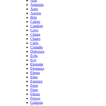
Aria
Armonia
Aura
Aurora
Brio
Calore
Candore
Cavo
Chiara
Chiaro
Cielo
Cristallo
Dolcezza
Eclis
Eco
Elegante
Eleganza
Elegia
Elisa
Essenza
Etere
Fiore
Flusso
Fresco
Galassia