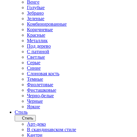
Венге
Голубые
Зебрано
Зеленые
Комбинированные
Коричневые
Красные
Металлик
Под дерево
С патиной
Светлые
Серые
Синие
Слоновая кость
Темные
Фиолетовые
Фисташковые
Черно-белые
Черные
Яркие
Стиль
Стиль
Арт-деко
В скандинавском стиле
Кантри