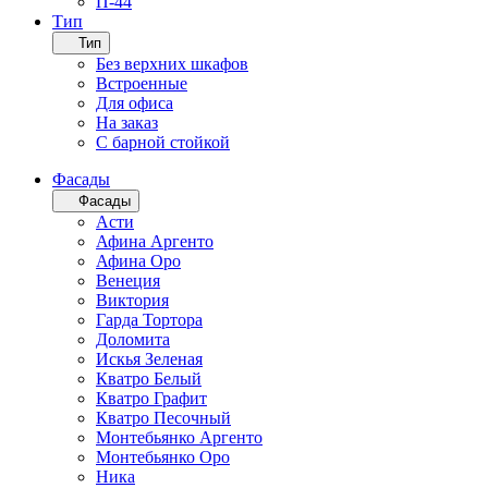
П-44
Тип
Тип
Без верхних шкафов
Встроенные
Для офиса
На заказ
С барной стойкой
Фасады
Фасады
Асти
Афина Аргенто
Афина Оро
Венеция
Виктория
Гарда Тортора
Доломита
Искья Зеленая
Кватро Белый
Кватро Графит
Кватро Песочный
Монтебьянко Аргенто
Монтебьянко Оро
Ника