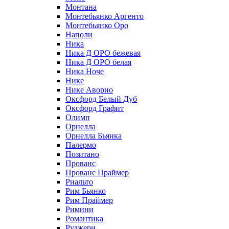
Монтана
Монтебьянко Аргенто
Монтебьянко Оро
Наполи
Ника
Ника Д ОРО бежевая
Ника Д ОРО белая
Ника Ноче
Нике
Нике Аворио
Оксфорд Белый Дуб
Оксфорд Графит
Олимп
Орнелла
Орнелла Бьянка
Палермо
Позитано
Прованс
Прованс Праймер
Риальто
Рим Бьянко
Рим Праймер
Римини
Романтика
Руджери