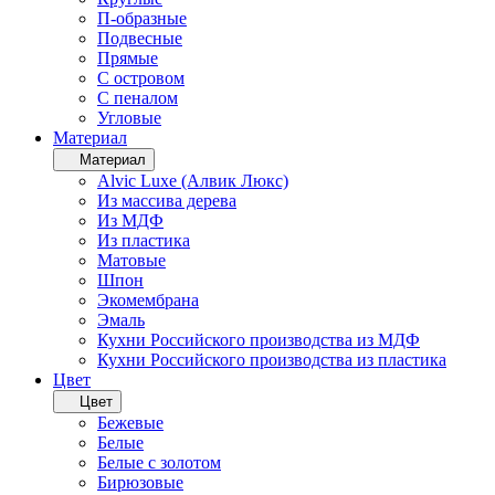
П-образные
Подвесные
Прямые
С островом
С пеналом
Угловые
Материал
Материал
Alvic Luxe (Алвик Люкс)
Из массива дерева
Из МДФ
Из пластика
Матовые
Шпон
Экомембрана
Эмаль
Кухни Российского производства из МДФ
Кухни Российского производства из пластика
Цвет
Цвет
Бежевые
Белые
Белые с золотом
Бирюзовые