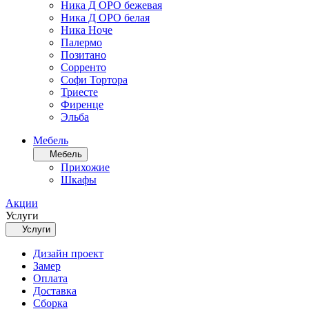
Ника Д ОРО бежевая
Ника Д ОРО белая
Ника Ноче
Палермо
Позитано
Сорренто
Софи Тортора
Триесте
Фиренце
Эльба
Мебель
Мебель
Прихожие
Шкафы
Акции
Услуги
Услуги
Дизайн проект
Замер
Оплата
Доставка
Сборка