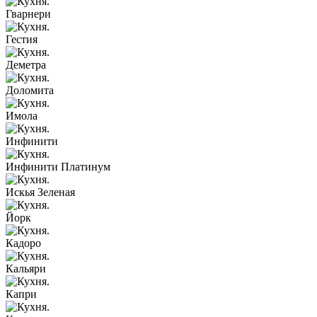
Гварнери
Гестия
Деметра
Доломита
Имола
Инфинити
Инфинити Платинум
Искья Зеленая
Йорк
Кадоро
Кальяри
Капри