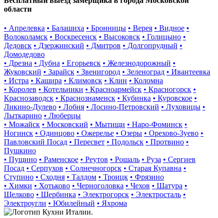
Бесплатный выезд замерщика в города Московской
области
• Апрелевка
• Балашиха
• Бронницы
• Верея
• Видное
•
Волоколамск
• Воскресенск
• Высоковск
• Голицыно
•
Дедовск
• Дзержинский
• Дмитров
• Долгопрудный
•
Домодедово
• Дрезна
• Дубна
• Егорьевск
• Железнодорожный
•
Жуковский
• Зарайск
• Звенигород
• Зеленоград
• Ивантеевка
• Истра
• Кашира
• Климовск
• Клин
• Коломна
• Королев
• Котельники
• Красноармейск
• Красногорск
•
Краснозаводск
• Краснознаменск
• Кубинка
• Куровское
•
Ликино-Дулево
• Лобня
• Лосино-Петровский
• Луховицы
•
Лыткарино
• Люберцы
• Можайск
• Московский
• Мытищи
• Наро-Фоминск
•
Ногинск
• Одинцово
• Ожерелье
• Озеры
• Орехово-Зуево
•
Павловский Посад
• Пересвет
• Подольск
• Протвино
•
Пушкино
• Пущино
• Раменское
• Реутов
• Рошаль
• Руза
• Сергиев
Посад
• Серпухов
• Солнечногорск
• Старая Купавна
•
Ступино
• Сходня
• Талдом
• Троицк
• Фрязино
• Химки
• Хотьково
• Черноголовка
• Чехов
• Шатура
•
Щелково
• Щербинка
• Электрогорск
• Электросталь
•
Электроугли
• Юбилейный
• Яхрома