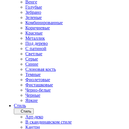
Венге
Голубые
Зебрано
Зеленые
Комбинированные
Коричневые
Красные
Металлик
Под дерево
С патиной
Светлые
Серые
Синие
Слоновая кость
Темные
Фиолетовые
Фисташковые
Черно-белые
Черные
Яркие
Стиль
Стиль
Арт-деко
В скандинавском стиле
Кантри