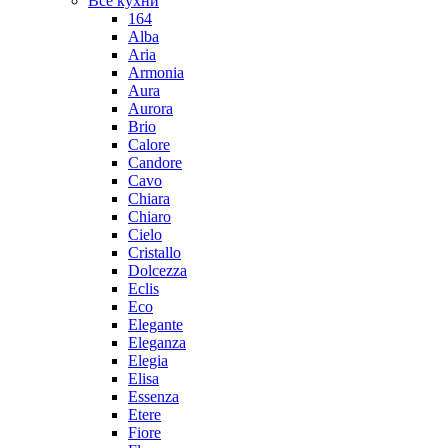
Все кухни
164
Alba
Aria
Armonia
Aura
Aurora
Brio
Calore
Candore
Cavo
Chiara
Chiaro
Cielo
Cristallo
Dolcezza
Eclis
Eco
Elegante
Eleganza
Elegia
Elisa
Essenza
Etere
Fiore