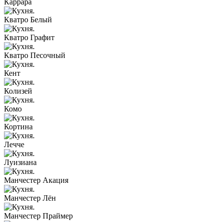
Каррара
Кватро Белый
Кватро Графит
Кватро Песочный
Кент
Колизей
Комо
Кортина
Лечче
Луизиана
Манчестер Акация
Манчестер Лён
Манчестер Праймер