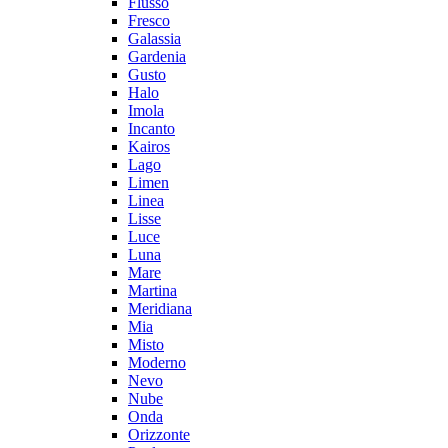
Flusso
Fresco
Galassia
Gardenia
Gusto
Halo
Imola
Incanto
Kairos
Lago
Limen
Linea
Lisse
Luce
Luna
Mare
Martina
Meridiana
Mia
Misto
Moderno
Nevo
Nube
Onda
Orizzonte