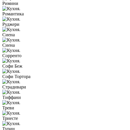
Римини
Романтика
Руджери
Сиена
Сиена
Сорренто
Софи Беж
Софи Тортора
Страдивари
Тиффани
Треви
Триесте
Турин