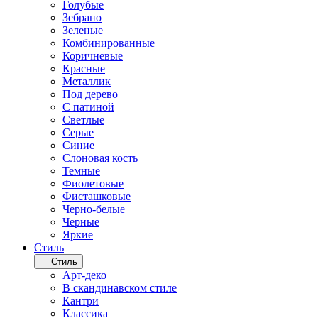
Голубые
Зебрано
Зеленые
Комбинированные
Коричневые
Красные
Металлик
Под дерево
С патиной
Светлые
Серые
Синие
Слоновая кость
Темные
Фиолетовые
Фисташковые
Черно-белые
Черные
Яркие
Стиль
Стиль
Арт-деко
В скандинавском стиле
Кантри
Классика