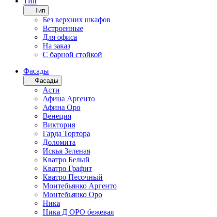
Тип
Тип
Без верхних шкафов
Встроенные
Для офиса
На заказ
С барной стойкой
Фасады
Фасады
Асти
Афина Аргенто
Афина Оро
Венеция
Виктория
Гарда Тортора
Доломита
Искья Зеленая
Кватро Белый
Кватро Графит
Кватро Песочный
Монтебьянко Аргенто
Монтебьянко Оро
Ника
Ника Д ОРО бежевая