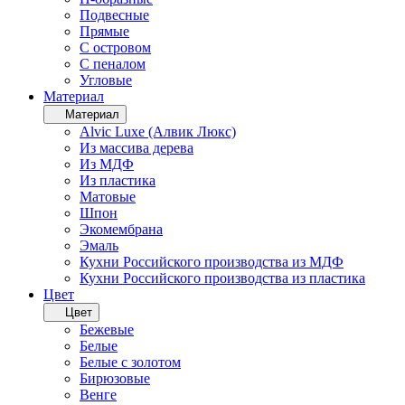
Подвесные
Прямые
С островом
С пеналом
Угловые
Материал
Материал
Alvic Luxe (Алвик Люкс)
Из массива дерева
Из МДФ
Из пластика
Матовые
Шпон
Экомембрана
Эмаль
Кухни Российского производства из МДФ
Кухни Российского производства из пластика
Цвет
Цвет
Бежевые
Белые
Белые с золотом
Бирюзовые
Венге