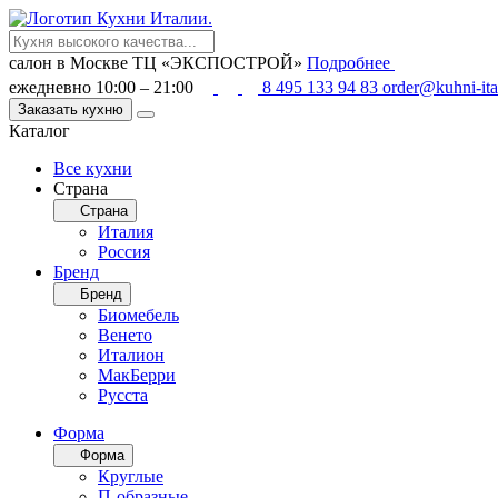
салон в Москве
ТЦ «ЭКСПОСТРОЙ»
Подробнее
ежедневно 10:00 – 21:00
8 495 133 94 83
order@kuhni-ita
Заказать кухню
Каталог
Все кухни
Страна
Страна
Италия
Россия
Бренд
Бренд
Биомебель
Венето
Италион
МакБерри
Русста
Форма
Форма
Круглые
П-образные