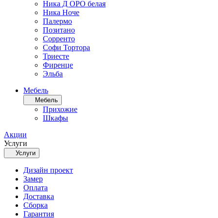
Ника Д ОРО белая
Ника Ноче
Палермо
Позитано
Сорренто
Софи Тортора
Триесте
Фиренце
Эльба
Мебель
Мебель
Прихожие
Шкафы
Акции
Услуги
Услуги
Дизайн проект
Замер
Оплата
Доставка
Сборка
Гарантия