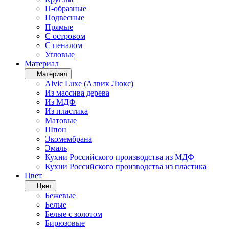
П-образные
Подвесные
Прямые
С островом
С пеналом
Угловые
Материал
Материал
Alvic Luxe (Алвик Люкс)
Из массива дерева
Из МДФ
Из пластика
Матовые
Шпон
Экомембрана
Эмаль
Кухни Российского производства из МДФ
Кухни Российского производства из пластика
Цвет
Цвет
Бежевые
Белые
Белые с золотом
Бирюзовые