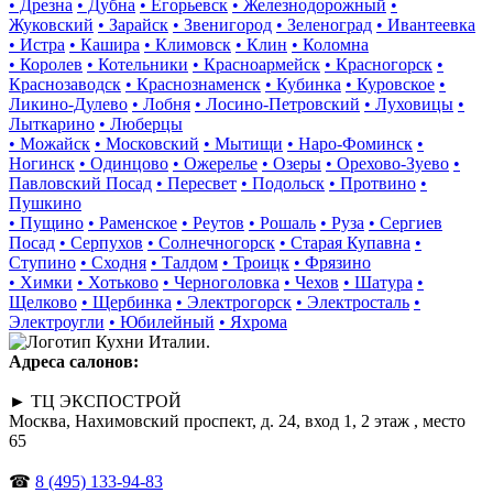
• Дрезна
• Дубна
• Егорьевск
• Железнодорожный
•
Жуковский
• Зарайск
• Звенигород
• Зеленоград
• Ивантеевка
• Истра
• Кашира
• Климовск
• Клин
• Коломна
• Королев
• Котельники
• Красноармейск
• Красногорск
•
Краснозаводск
• Краснознаменск
• Кубинка
• Куровское
•
Ликино-Дулево
• Лобня
• Лосино-Петровский
• Луховицы
•
Лыткарино
• Люберцы
• Можайск
• Московский
• Мытищи
• Наро-Фоминск
•
Ногинск
• Одинцово
• Ожерелье
• Озеры
• Орехово-Зуево
•
Павловский Посад
• Пересвет
• Подольск
• Протвино
•
Пушкино
• Пущино
• Раменское
• Реутов
• Рошаль
• Руза
• Сергиев
Посад
• Серпухов
• Солнечногорск
• Старая Купавна
•
Ступино
• Сходня
• Талдом
• Троицк
• Фрязино
• Химки
• Хотьково
• Черноголовка
• Чехов
• Шатура
•
Щелково
• Щербинка
• Электрогорск
• Электросталь
•
Электроугли
• Юбилейный
• Яхрома
Адреса салонов:
► ТЦ ЭКСПОСТРОЙ
Москва, Нахимовский проспект, д. 24, вход 1, 2 этаж , место
65
☎
8 (495) 133-94-83