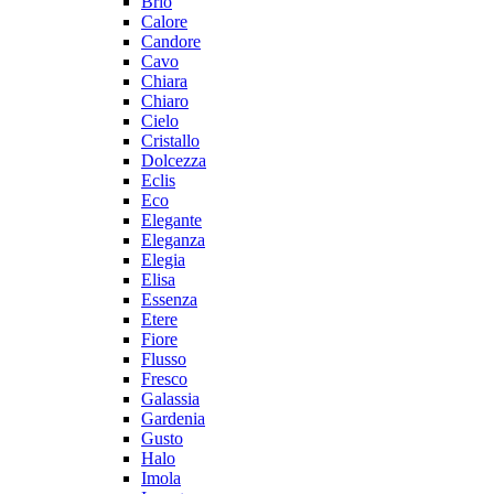
Brio
Calore
Candore
Cavo
Chiara
Chiaro
Cielo
Cristallo
Dolcezza
Eclis
Eco
Elegante
Eleganza
Elegia
Elisa
Essenza
Etere
Fiore
Flusso
Fresco
Galassia
Gardenia
Gusto
Halo
Imola