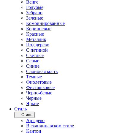
Венге
Голубые
Зебрано
Зеленые
Комбинированные
Коричневые
Красные
Металлик
Под дерево
С патиной
Светлые
Серые
Синие
Слоновая кость
Темные
Фиолетовые
Фисташковые
Черно-белые
Черные
Яркие
Стиль
Стиль
Арт-деко
В скандинавском стиле
Кантри