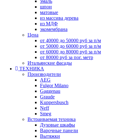
эмаль
шпон
матовые
из массива дерева
из МДФ
экомембрана
Цена
от 40000 до 50000 руб за п/м
от 50000 до 60000 руб за п/м
от 60000 до 80000 руб за п/м
от 80000 руб за пог. метр
Итальянские фасады
ТЕХНИКА
Производители
AEG
Fulgor Milano
Gaggenau
Graude
Kuppersbusch
Neff
Smeg
Встраиваемая техника
Духовые шкафы
Варочные панели
Вытяжки