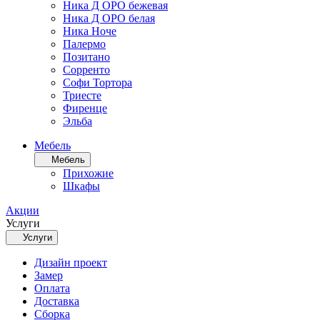
Ника Д ОРО бежевая
Ника Д ОРО белая
Ника Ноче
Палермо
Позитано
Сорренто
Софи Тортора
Триесте
Фиренце
Эльба
Мебель
Мебель
Прихожие
Шкафы
Акции
Услуги
Услуги
Дизайн проект
Замер
Оплата
Доставка
Сборка