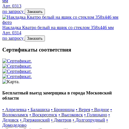
мм
Арт. 0313
по запросу
Заказать
Накладка Кватро белый на ящик со стеклом 358х446 мм
Арт. 0314
по запросу
Заказать
Сертификаты соответствия
Бесплатный выезд замерщика в города Московской
области
• Апрелевка
• Балашиха
• Бронницы
• Верея
• Видное
•
Волоколамск
• Воскресенск
• Высоковск
• Голицыно
•
Дедовск
• Дзержинский
• Дмитров
• Долгопрудный
•
Домодедово