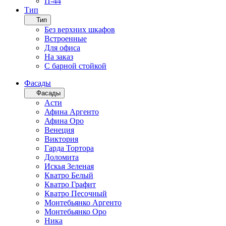
П-44
Тип
Тип
Без верхних шкафов
Встроенные
Для офиса
На заказ
С барной стойкой
Фасады
Фасады
Асти
Афина Аргенто
Афина Оро
Венеция
Виктория
Гарда Тортора
Доломита
Искья Зеленая
Кватро Белый
Кватро Графит
Кватро Песочный
Монтебьянко Аргенто
Монтебьянко Оро
Ника