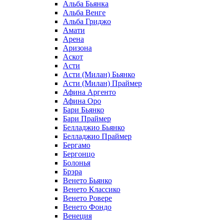
Альба Бьянка
Альба Венге
Альба Гриджо
Амати
Арена
Аризона
Аскот
Асти
Асти (Милан) Бьянко
Асти (Милан) Праймер
Афина Аргенто
Афина Оро
Бари Бьянко
Бари Праймер
Белладжио Бьянко
Белладжио Праймер
Бергамо
Бергонцо
Болонья
Брэра
Венето Бьянко
Венето Классико
Венето Ровере
Венето Фондо
Венеция