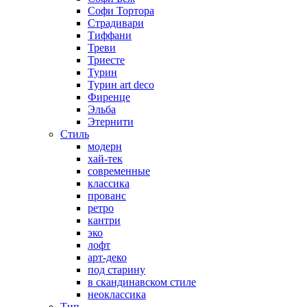
Софи Тортора
Страдивари
Тиффани
Треви
Триесте
Турин
Турин art deco
Фиренце
Эльба
Этернити
Стиль
модерн
хай-тек
современные
классика
прованс
ретро
кантри
эко
лофт
арт-деко
под старину
в скандинавском стиле
неоклассика
Тип