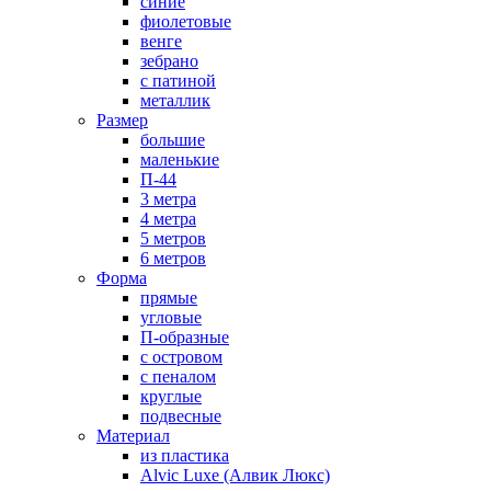
синие
фиолетовые
венге
зебрано
с патиной
металлик
Размер
большие
маленькие
П-44
3 метра
4 метра
5 метров
6 метров
Форма
прямые
угловые
П-образные
с островом
с пеналом
круглые
подвесные
Материал
из пластика
Alvic Luxe (Алвик Люкс)