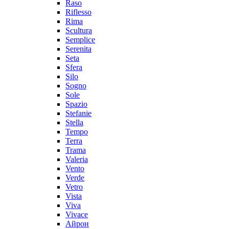
Raso
Riflesso
Rima
Scultura
Semplice
Serenita
Seta
Sfera
Silo
Sogno
Sole
Spazio
Stefanie
Stella
Tempo
Terra
Trama
Valeria
Vento
Verde
Vetro
Vista
Viva
Vivace
Айрон