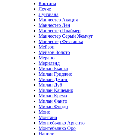
Кортина
Лечче
Луизиана
Манчестер Акация
Манчестер Лён
Манчестер Праймер
Манчестер Серый Жемчуг
Манчестер Фисташка
Мейзон
Мейзон Золото
Мерано
Мерилэнд
Милан Бьянко
Милан Гриджио
Милан Джинс
Милан Дуб
Милан Кашемир
Милан Крема
Милан Фанго
Милан Фондо
Моно
Монтана
Монтебьянко Аргенто
Монтебьянко Оро
Наполи