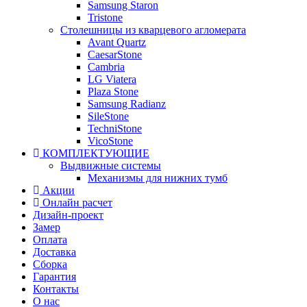
Samsung Staron
Tristone
Столешницы из кварцевого агломерата
Avant Quartz
CaesarStone
Cambria
LG Viatera
Plaza Stone
Samsung Radianz
SileStone
TechniStone
VicoStone
КОМПЛЕКТУЮЩИЕ
Выдвижные системы
Механизмы для нижних тумб
Акции
Онлайн расчет
Дизайн-проект
Замер
Оплата
Доставка
Сборка
Гарантия
Контакты
О нас