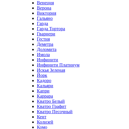
Венеция
Верона
Виктория
Гальяно
Гарда
Гарда Тортора
Гварнери
Гестия
Деметра
Доломита
Имола
Инфинити
Инфинити Платинум
Искья Зеленая
Йорк
Кадоро
Кальяри
Капри
Каррара
Кватро Белый
Кватро Графит
Кватро Песочный
Кент
Колизей
Комо