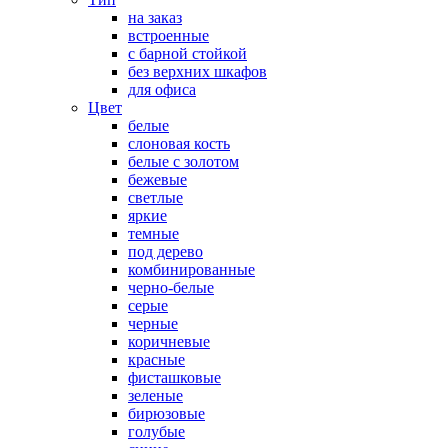
на заказ
встроенные
с барной стойкой
без верхних шкафов
для офиса
Цвет
белые
слоновая кость
белые с золотом
бежевые
светлые
яркие
темные
под дерево
комбинированные
черно-белые
серые
черные
коричневые
красные
фисташковые
зеленые
бирюзовые
голубые