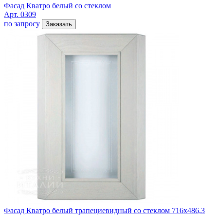
Фасад Кватро белый со стеклом
Арт. 0309
по запросу
Заказать
Фасад Кватро белый трапециевидный со стеклом 716х486,3