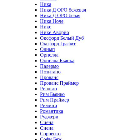
Ника
Ника Д ОРО бежевая
Ника Д ОРО белая
Ника Ноче
Нике
Нике Аворио
Оксфорд Белый Дуб
Оксфорд Графит
Олимп
Орнелла
Орнелла Бьянка
Палермо
Позитано
Прованс
Прованс Праймер
Риальто
Рим Бьянко
Рим Праймер
Римини
Романтика
Руджери
Сиена
Сиена
Сорренто
Софи Беж