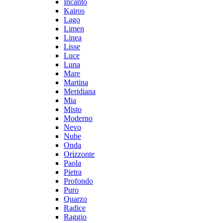
Incanto
Kairos
Lago
Limen
Linea
Lisse
Luce
Luna
Mare
Martina
Meridiana
Mia
Misto
Moderno
Nevo
Nube
Onda
Orizzonte
Paola
Pietra
Profondo
Puro
Quarzo
Radice
Raggio