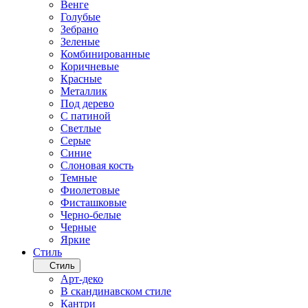
Венге
Голубые
Зебрано
Зеленые
Комбинированные
Коричневые
Красные
Металлик
Под дерево
С патиной
Светлые
Серые
Синие
Слоновая кость
Темные
Фиолетовые
Фисташковые
Черно-белые
Черные
Яркие
Стиль
Стиль
Арт-деко
В скандинавском стиле
Кантри