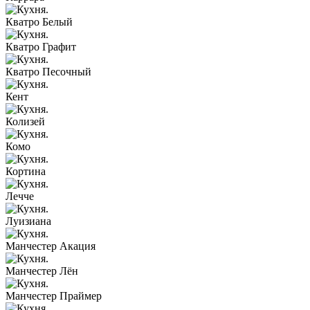
Кватро Белый
Кватро Графит
Кватро Песочный
Кент
Колизей
Комо
Кортина
Лечче
Луизиана
Манчестер Акация
Манчестер Лён
Манчестер Праймер