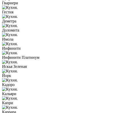
Гварнери
Гестия
Деметра
Доломита
Имола
Инфинити
Инфинити Платинум
Искья Зеленая
Йорк
Кадоро
Кальяри
Капри
Каррара