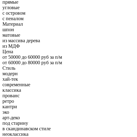
прямые
угловые
с островом
с пеналом
Материал
шпон
матовые
из массива дерева
из МДФ
Цена
от 50000 до 60000 руб за п/м
от 60000 до 80000 руб за п/м
Стиль
модерн
хай-тек
современные
классика
прованс
ретро
кантри
эко
арт-деко
под старину
в скандинавском стиле
неоклассика