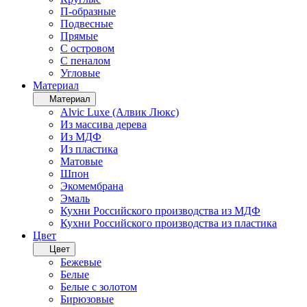
П-образные
Подвесные
Прямые
С островом
С пеналом
Угловые
Материал
Материал
Alvic Luxe (Алвик Люкс)
Из массива дерева
Из МДФ
Из пластика
Матовые
Шпон
Экомембрана
Эмаль
Кухни Российского производства из МДФ
Кухни Российского производства из пластика
Цвет
Цвет
Бежевые
Белые
Белые с золотом
Бирюзовые