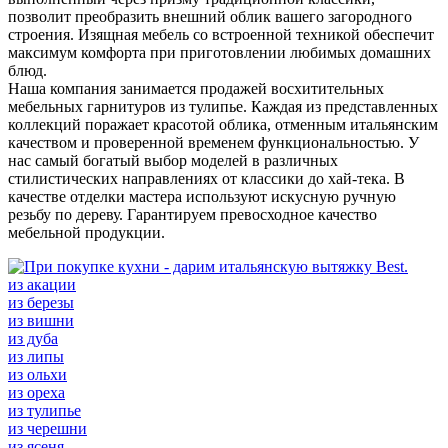
позволит преобразить внешний облик вашего загородного
строения. Изящная мебель со встроенной техникой обеспечит
максимум комфорта при приготовлении любимых домашних
блюд.
Наша компания занимается продажей восхитительных
мебельных гарнитуров из тулипье. Каждая из представленных
коллекций поражает красотой облика, отменным итальянским
качеством и проверенной временем функциональностью. У
нас самый богатый выбор моделей в различных
стилистических направлениях от классики до хай-тека. В
качестве отделки мастера используют искусную ручную
резьбу по дереву. Гарантируем превосходное качество
мебельной продукции.
из акации
из березы
из вишни
из дуба
из липы
из ольхи
из ореха
из тулипье
из черешни
из ясеня