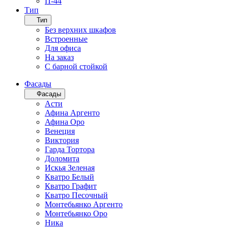
П-44
Тип
Тип
Без верхних шкафов
Встроенные
Для офиса
На заказ
С барной стойкой
Фасады
Фасады
Асти
Афина Аргенто
Афина Оро
Венеция
Виктория
Гарда Тортора
Доломита
Искья Зеленая
Кватро Белый
Кватро Графит
Кватро Песочный
Монтебьянко Аргенто
Монтебьянко Оро
Ника