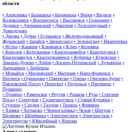
области
• Апрелевка
• Балашиха
• Бронницы
• Верея
• Видное
•
Волоколамск
• Воскресенск
• Высоковск
• Голицыно
•
Дедовск
• Дзержинский
• Дмитров
• Долгопрудный
•
Домодедово
• Дрезна
• Дубна
• Егорьевск
• Железнодорожный
•
Жуковский
• Зарайск
• Звенигород
• Зеленоград
• Ивантеевка
• Истра
• Кашира
• Климовск
• Клин
• Коломна
• Королев
• Котельники
• Красноармейск
• Красногорск
•
Краснозаводск
• Краснознаменск
• Кубинка
• Куровское
•
Ликино-Дулево
• Лобня
• Лосино-Петровский
• Луховицы
•
Лыткарино
• Люберцы
• Можайск
• Московский
• Мытищи
• Наро-Фоминск
•
Ногинск
• Одинцово
• Ожерелье
• Озеры
• Орехово-Зуево
•
Павловский Посад
• Пересвет
• Подольск
• Протвино
•
Пушкино
• Пущино
• Раменское
• Реутов
• Рошаль
• Руза
• Сергиев
Посад
• Серпухов
• Солнечногорск
• Старая Купавна
•
Ступино
• Сходня
• Талдом
• Троицк
• Фрязино
• Химки
• Хотьково
• Черноголовка
• Чехов
• Шатура
•
Щелково
• Щербинка
• Электрогорск
• Электросталь
•
Электроугли
• Юбилейный
• Яхрома
Адреса салонов: