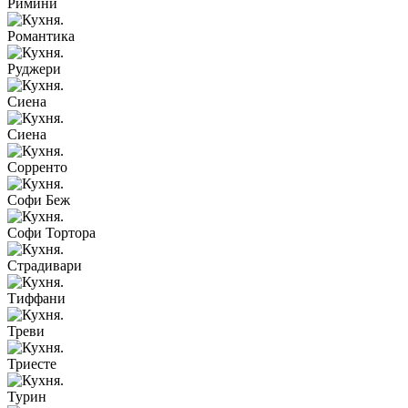
Римини
Романтика
Руджери
Сиена
Сиена
Сорренто
Софи Беж
Софи Тортора
Страдивари
Тиффани
Треви
Триесте
Турин