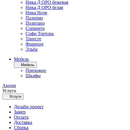
Ника Д ОРО бежевая
Ника Д ОРО белая
Ника Ноче
Палермо
Позитано
Сорренто
Софи Тортора
Триесте
Фиренце
Эльба
Мебель
Мебель
Прихожие
Шкафы
Акции
Услуги
Услуги
Дизайн проект
Замер
Оплата
Доставка
Сборка