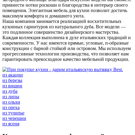
привнести нотки роскоши и благородства в интерьер своего
помещения. Элегантная мебель для кухни позволит достичь
максимум комфорта и домашнего уюта.
Наша компания занимается реализацией восхитительных
кухонных гарнитуров из натурального дуба. Все модели —
это подлинное совершенство дизайнерского мастерства.
Каждая коллекция выполнена в духе итальянских традиций и
современности. У нас имеются прямые, угловые, п-образные
конструкции с барной стойкой или островом. Мы используем
прогрессивные технологии производства, что позволяет нам
гарантировать превосходное качество мебельной продукции.
из акации
из березы
из вишни
из дуба
из липы
из ольхи
из ореха
из тулипье
из черешни
из ясеня