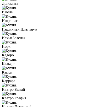
Доломита
Имола
Инфинити
Инфинити Платинум
Искья Зеленая
Йорк
Кадоро
Кальяри
Капри
Каррара
Кватро Белый
Кватро Графит
Кватро Песочный