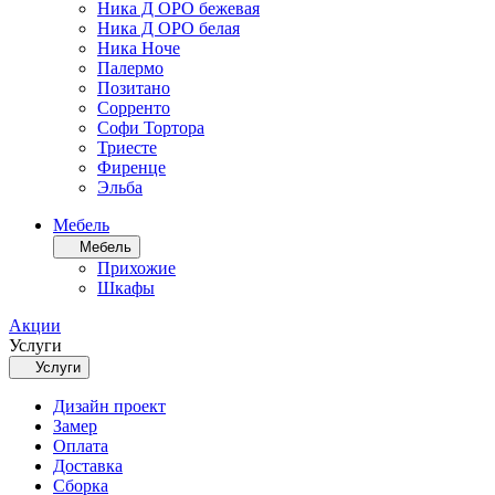
Ника Д ОРО бежевая
Ника Д ОРО белая
Ника Ноче
Палермо
Позитано
Сорренто
Софи Тортора
Триесте
Фиренце
Эльба
Мебель
Мебель
Прихожие
Шкафы
Акции
Услуги
Услуги
Дизайн проект
Замер
Оплата
Доставка
Сборка