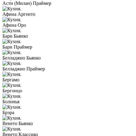
Асти (Милан) Праймер
Афина Аргенто
Афина Оро
Бари Бьянко
Бари Праймер
Белладжио Бьянко
Белладжио Праймер
Бергамо
Бергонцо
Болонья
Брэра
Венето Бьянко
Венето Классико