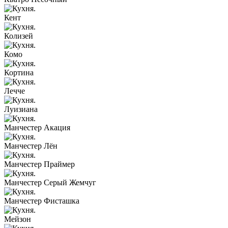
Кент
Колизей
Комо
Кортина
Лечче
Луизиана
Манчестер Акация
Манчестер Лён
Манчестер Праймер
Манчестер Серый Жемчуг
Манчестер Фисташка
Мейзон