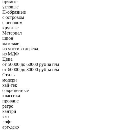
прямые
угловые
П-образные
с островом
с пеналом
круглые
Материал
шпон
матовые
из массива дерева
из МДФ
Цена
от 50000 до 60000 руб за п/м
от 60000 до 80000 руб за п/м
Стиль
модерн
хай-тек
современные
классика
прованс
ретро
кантри
эко
лофт
арт-деко