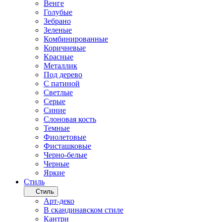
Венге
Голубые
Зебрано
Зеленые
Комбинированные
Коричневые
Красные
Металлик
Под дерево
С патиной
Светлые
Серые
Синие
Слоновая кость
Темные
Фиолетовые
Фисташковые
Черно-белые
Черные
Яркие
Стиль
Стиль
Арт-деко
В скандинавском стиле
Кантри