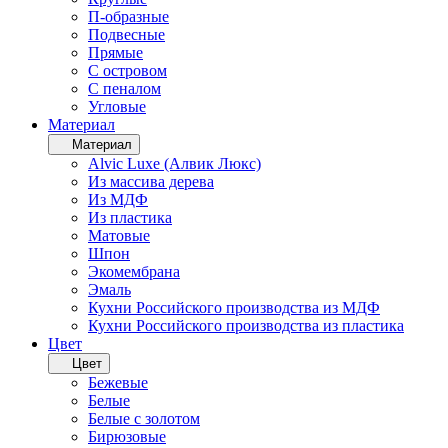
П-образные
Подвесные
Прямые
С островом
С пеналом
Угловые
Материал
Материал
Alvic Luxe (Алвик Люкс)
Из массива дерева
Из МДФ
Из пластика
Матовые
Шпон
Экомембрана
Эмаль
Кухни Российского производства из МДФ
Кухни Российского производства из пластика
Цвет
Цвет
Бежевые
Белые
Белые с золотом
Бирюзовые