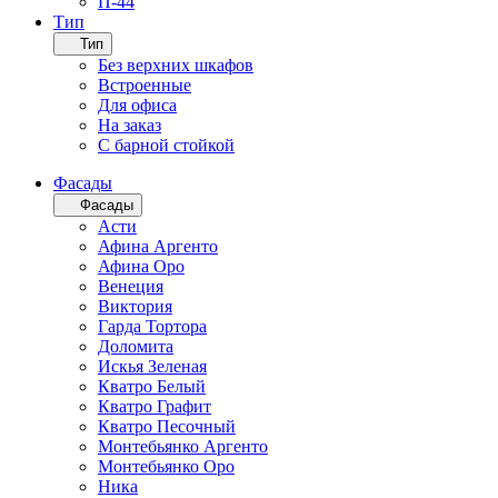
П-44
Тип
Тип
Без верхних шкафов
Встроенные
Для офиса
На заказ
С барной стойкой
Фасады
Фасады
Асти
Афина Аргенто
Афина Оро
Венеция
Виктория
Гарда Тортора
Доломита
Искья Зеленая
Кватро Белый
Кватро Графит
Кватро Песочный
Монтебьянко Аргенто
Монтебьянко Оро
Ника