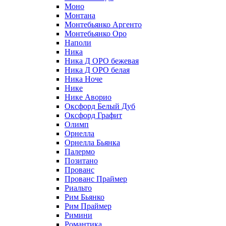
Моно
Монтана
Монтебьянко Аргенто
Монтебьянко Оро
Наполи
Ника
Ника Д ОРО бежевая
Ника Д ОРО белая
Ника Ноче
Нике
Нике Аворио
Оксфорд Белый Дуб
Оксфорд Графит
Олимп
Орнелла
Орнелла Бьянка
Палермо
Позитано
Прованс
Прованс Праймер
Риальто
Рим Бьянко
Рим Праймер
Римини
Романтика