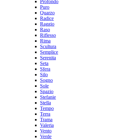
Profondo
Puro
Quarzo
Radice
Raggio
Raso
Riflesso
Rima
Scultura
Semplice
Serenita
Seta
Sfera
Silo
Sogno
Sole
Spazio
Stefanie
Stella
Tempo
Terra
Trama
Valeria
Vento
Verde