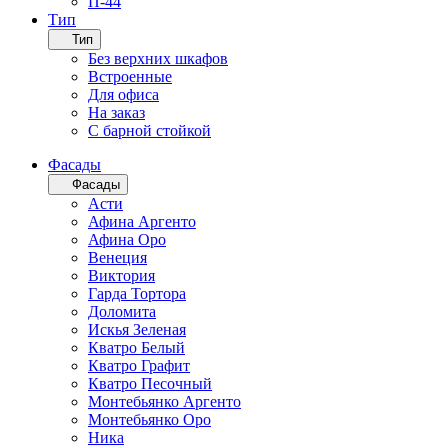
П-44
Тип
Тип
Без верхних шкафов
Встроенные
Для офиса
На заказ
С барной стойкой
Фасады
Фасады
Асти
Афина Аргенто
Афина Оро
Венеция
Виктория
Гарда Тортора
Доломита
Искья Зеленая
Кватро Белый
Кватро Графит
Кватро Песочный
Монтебьянко Аргенто
Монтебьянко Оро
Ника