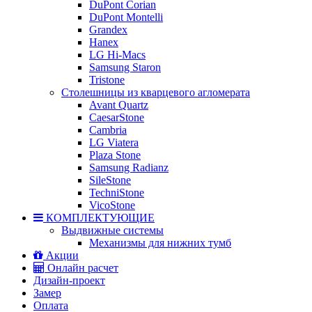
DuPont Corian
DuPont Montelli
Grandex
Hanex
LG Hi-Macs
Samsung Staron
Tristone
Столешницы из кварцевого агломерата
Avant Quartz
CaesarStone
Cambria
LG Viatera
Plaza Stone
Samsung Radianz
SileStone
TechniStone
VicoStone
КОМПЛЕКТУЮЩИЕ
Выдвижные системы
Механизмы для нижних тумб
Акции
Онлайн расчет
Дизайн-проект
Замер
Оплата