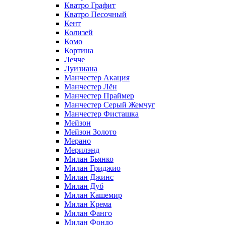
Кватро Графит
Кватро Песочный
Кент
Колизей
Комо
Кортина
Лечче
Луизиана
Манчестер Акация
Манчестер Лён
Манчестер Праймер
Манчестер Серый Жемчуг
Манчестер Фисташка
Мейзон
Мейзон Золото
Мерано
Мерилэнд
Милан Бьянко
Милан Гриджио
Милан Джинс
Милан Дуб
Милан Кашемир
Милан Крема
Милан Фанго
Милан Фондо