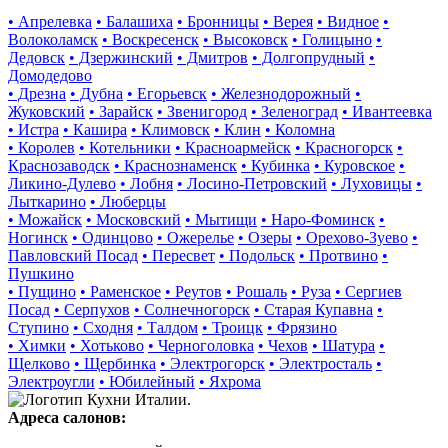
• Апрелевка
• Балашиха
• Бронницы
• Верея
• Видное
•
Волоколамск
• Воскресенск
• Высоковск
• Голицыно
•
Дедовск
• Дзержинский
• Дмитров
• Долгопрудный
•
Домодедово
• Дрезна
• Дубна
• Егорьевск
• Железнодорожный
•
Жуковский
• Зарайск
• Звенигород
• Зеленоград
• Ивантеевка
• Истра
• Кашира
• Климовск
• Клин
• Коломна
• Королев
• Котельники
• Красноармейск
• Красногорск
•
Краснозаводск
• Краснознаменск
• Кубинка
• Куровское
•
Ликино-Дулево
• Лобня
• Лосино-Петровский
• Луховицы
•
Лыткарино
• Люберцы
• Можайск
• Московский
• Мытищи
• Наро-Фоминск
•
Ногинск
• Одинцово
• Ожерелье
• Озеры
• Орехово-Зуево
•
Павловский Посад
• Пересвет
• Подольск
• Протвино
•
Пушкино
• Пущино
• Раменское
• Реутов
• Рошаль
• Руза
• Сергиев
Посад
• Серпухов
• Солнечногорск
• Старая Купавна
•
Ступино
• Сходня
• Талдом
• Троицк
• Фрязино
• Химки
• Хотьково
• Черноголовка
• Чехов
• Шатура
•
Щелково
• Щербинка
• Электрогорск
• Электросталь
•
Электроугли
• Юбилейный
• Яхрома
Адреса салонов: