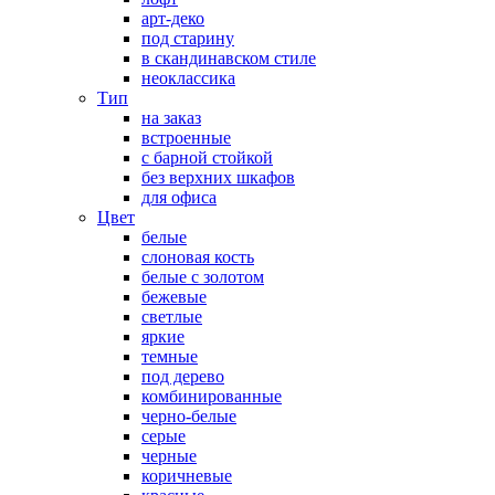
арт-деко
под старину
в скандинавском стиле
неоклассика
Тип
на заказ
встроенные
с барной стойкой
без верхних шкафов
для офиса
Цвет
белые
слоновая кость
белые с золотом
бежевые
светлые
яркие
темные
под дерево
комбинированные
черно-белые
серые
черные
коричневые