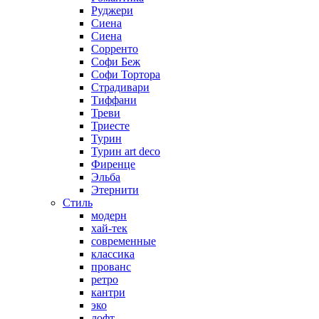
Руджери
Сиена
Сиена
Сорренто
Софи Беж
Софи Тортора
Страдивари
Тиффани
Треви
Триесте
Турин
Турин art deco
Фиренце
Эльба
Этернити
Стиль
модерн
хай-тек
современные
классика
прованс
ретро
кантри
эко
лофт