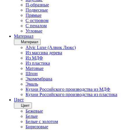
П-образные
Подвесные
Прямые
С островом
С пеналом
Угловые
Материал
Материал
Alvic Luxe (Алвик Люкс)
Из массива дерева
Из МДФ
Из пластика
Матовые
Шпон
Экомембрана
Эмаль
Кухни Российского производства из МДФ
Кухни Российского производства из пластика
Цвет
Цвет
Бежевые
Белые
Белые с золотом
Бирюзовые