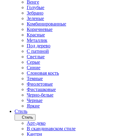
Венге
Голубые
Зебрано
Зеленые
Комбинированные
Коричневые
Красные
Металлик
Под дерево
С патиной
Светлые
Серые
Синие
Слоновая кость
Темные
Фиолетовые
Фисташковые
Черно-белые
Черные
Яркие
Стиль
Стиль
Арт-деко
В скандинавском стиле
Кантри