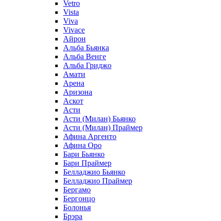
Vetro
Vista
Viva
Vivace
Айрон
Альба Бьянка
Альба Венге
Альба Гриджо
Амати
Арена
Аризона
Аскот
Асти
Асти (Милан) Бьянко
Асти (Милан) Праймер
Афина Аргенто
Афина Оро
Бари Бьянко
Бари Праймер
Белладжио Бьянко
Белладжио Праймер
Бергамо
Бергонцо
Болонья
Брэра