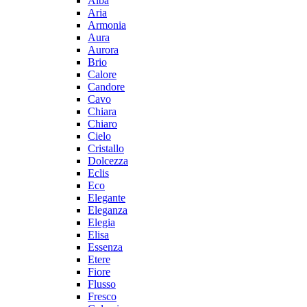
Alba
Aria
Armonia
Aura
Aurora
Brio
Calore
Candore
Cavo
Chiara
Chiaro
Cielo
Cristallo
Dolcezza
Eclis
Eco
Elegante
Eleganza
Elegia
Elisa
Essenza
Etere
Fiore
Flusso
Fresco