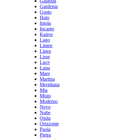
Galassia
Gardenia
Gusto
Halo
Imola
Incanto
Kairos
Lago
Limen
Linea
Lisse
Luce
Luna
Mare
Martina
Meridiana
Mia
Misto
Moderno
Nevo
Nube
Onda
Orizzonte
Paola
Pietra