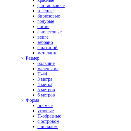
красные
фисташковые
зеленые
бирюзовые
голубые
синие
фиолетовые
венге
зебрано
с патиной
металлик
Размер
большие
маленькие
П-44
3 метра
4 метра
5 метров
6 метров
Форма
прямые
угловые
П-образные
с островом
с пеналом