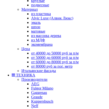
круглые
подвесные
Материал
из пластика
Alvic Luxe (Алвик Люкс)
эмаль
шпон
матовые
из массива дерева
из МДФ
экомембрана
Цена
от 40000 до 50000 руб за п/м
от 50000 до 60000 руб за п/м
от 60000 до 80000 руб за п/м
от 80000 руб за пог. метр
Итальянские фасады
ТЕХНИКА
Производители
AEG
Fulgor Milano
Gaggenau
Graude
Kuppersbusch
Neff