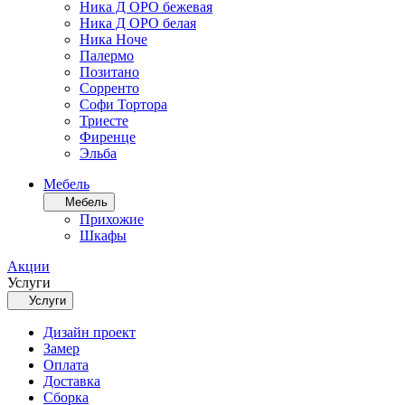
Ника Д ОРО бежевая
Ника Д ОРО белая
Ника Ноче
Палермо
Позитано
Сорренто
Софи Тортора
Триесте
Фиренце
Эльба
Мебель
Мебель
Прихожие
Шкафы
Акции
Услуги
Услуги
Дизайн проект
Замер
Оплата
Доставка
Сборка