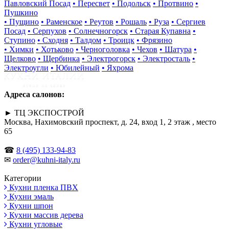
Павловский Посад
• Пересвет
• Подольск
• Протвино
•
Пушкино
• Пущино
• Раменское
• Реутов
• Рошаль
• Руза
• Сергиев
Посад
• Серпухов
• Солнечногорск
• Старая Купавна
•
Ступино
• Сходня
• Талдом
• Троицк
• Фрязино
• Химки
• Хотьково
• Черноголовка
• Чехов
• Шатура
•
Щелково
• Щербинка
• Электрогорск
• Электросталь
•
Электроугли
• Юбилейный
• Яхрома
Адреса салонов:
► ТЦ ЭКСПОСТРОЙ
Москва, Нахимовский проспект, д. 24, вход 1, 2 этаж , место
65
☎
8 (495) 133-94-83
✉
order@kuhni-italy.ru
Категории
Кухни пленка ПВХ
Кухни эмаль
Кухни шпон
Кухни массив дерева
Кухни угловые