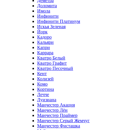
Деметра
Доломита
Имола
Инфинити
Инфинити Платинум
Искья Зеленая
Йорк
Кадоро
Кальяри
Капри
Каррара
Кватро Белый
Кватро Графит
Кватро Песочный
Кент
Колизей
Комо
Кортина
Лечче
Луизиана
Манчестер Акация
Манчестер Лён
Манчестер Праймер
Манчестер Серый Жемчуг
Манчестер Фисташка