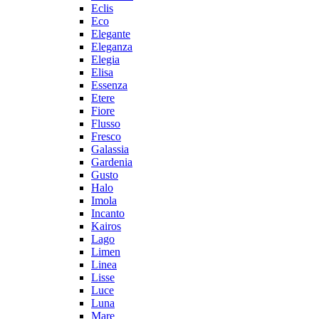
Eclis
Eco
Elegante
Eleganza
Elegia
Elisa
Essenza
Etere
Fiore
Flusso
Fresco
Galassia
Gardenia
Gusto
Halo
Imola
Incanto
Kairos
Lago
Limen
Linea
Lisse
Luce
Luna
Mare