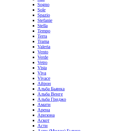
Sogno
Sole
Spazio
Stefanie
Stella
Tempo
Terra
Trama
Valeria
Vento
Verde
Vetro
Vista
Viva
Vivace
Айрон
Альба Бьянка
Альба Венге
Альба Гриджо
Амати
Арена
Аризона
Аскот
Асти
Асти (Милан) Бьянко