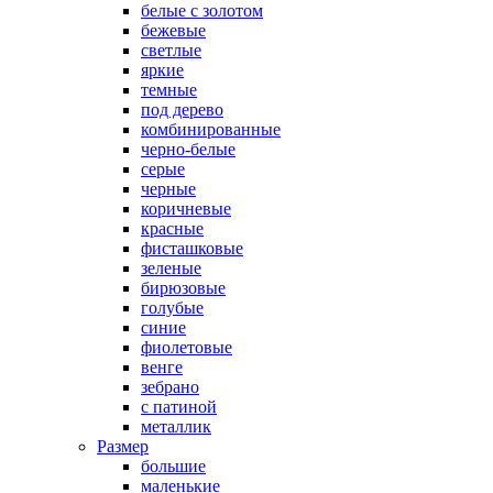
белые с золотом
бежевые
светлые
яркие
темные
под дерево
комбинированные
черно-белые
серые
черные
коричневые
красные
фисташковые
зеленые
бирюзовые
голубые
синие
фиолетовые
венге
зебрано
с патиной
металлик
Размер
большие
маленькие