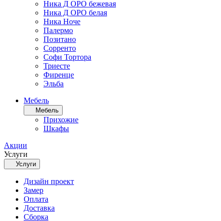
Ника Д ОРО бежевая
Ника Д ОРО белая
Ника Ноче
Палермо
Позитано
Сорренто
Софи Тортора
Триесте
Фиренце
Эльба
Мебель
Мебель
Прихожие
Шкафы
Акции
Услуги
Услуги
Дизайн проект
Замер
Оплата
Доставка
Сборка