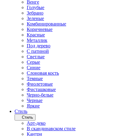
Венге
Голубые
Зебрано
Зеленые
Комбинированные
Коричневые
Красные
Металлик
Под дерево
С патиной
Светлые
Серые
Синие
Слоновая кость
Темные
Фиолетовые
Фисташковые
Черно-белые
Черные
Яркие
Стиль
Стиль
Арт-деко
В скандинавском стиле
Кантри