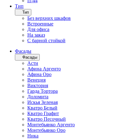
П-44
Тип
Тип
Без верхних шкафов
Встроенные
Для офиса
На заказ
С барной стойкой
Фасады
Фасады
Асти
Афина Аргенто
Афина Оро
Венеция
Виктория
Гарда Тортора
Доломита
Искья Зеленая
Кватро Белый
Кватро Графит
Кватро Песочный
Монтебьянко Аргенто
Монтебьянко Оро
Ника