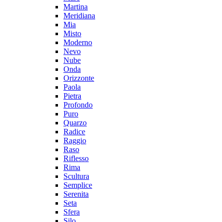
Martina
Meridiana
Mia
Misto
Moderno
Nevo
Nube
Onda
Orizzonte
Paola
Pietra
Profondo
Puro
Quarzo
Radice
Raggio
Raso
Riflesso
Rima
Scultura
Semplice
Serenita
Seta
Sfera
Silo