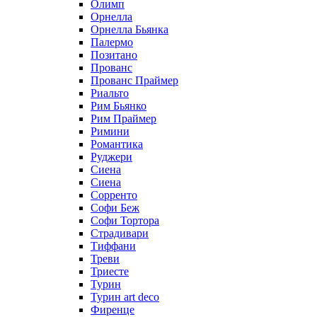
Олимп
Орнелла
Орнелла Бьянка
Палермо
Позитано
Прованс
Прованс Праймер
Риальто
Рим Бьянко
Рим Праймер
Римини
Романтика
Руджери
Сиена
Сиена
Сорренто
Софи Беж
Софи Тортора
Страдивари
Тиффани
Треви
Триесте
Турин
Турин art deco
Фиренце