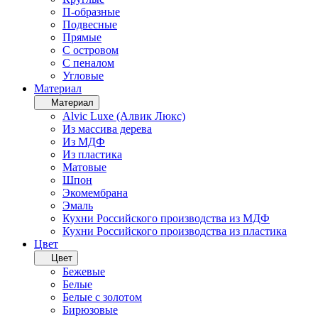
П-образные
Подвесные
Прямые
С островом
С пеналом
Угловые
Материал
Материал
Alvic Luxe (Алвик Люкс)
Из массива дерева
Из МДФ
Из пластика
Матовые
Шпон
Экомембрана
Эмаль
Кухни Российского производства из МДФ
Кухни Российского производства из пластика
Цвет
Цвет
Бежевые
Белые
Белые с золотом
Бирюзовые