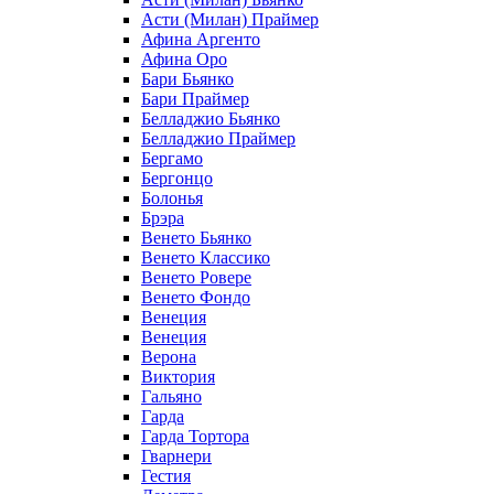
Асти (Милан) Праймер
Афина Аргенто
Афина Оро
Бари Бьянко
Бари Праймер
Белладжио Бьянко
Белладжио Праймер
Бергамо
Бергонцо
Болонья
Брэра
Венето Бьянко
Венето Классико
Венето Ровере
Венето Фондо
Венеция
Венеция
Верона
Виктория
Гальяно
Гарда
Гарда Тортора
Гварнери
Гестия