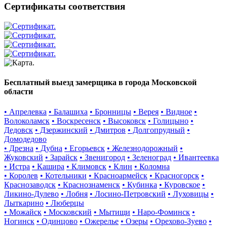
Сертификаты соответствия
Бесплатный выезд замерщика в города Московской
области
• Апрелевка
• Балашиха
• Бронницы
• Верея
• Видное
•
Волоколамск
• Воскресенск
• Высоковск
• Голицыно
•
Дедовск
• Дзержинский
• Дмитров
• Долгопрудный
•
Домодедово
• Дрезна
• Дубна
• Егорьевск
• Железнодорожный
•
Жуковский
• Зарайск
• Звенигород
• Зеленоград
• Ивантеевка
• Истра
• Кашира
• Климовск
• Клин
• Коломна
• Королев
• Котельники
• Красноармейск
• Красногорск
•
Краснозаводск
• Краснознаменск
• Кубинка
• Куровское
•
Ликино-Дулево
• Лобня
• Лосино-Петровский
• Луховицы
•
Лыткарино
• Люберцы
• Можайск
• Московский
• Мытищи
• Наро-Фоминск
•
Ногинск
• Одинцово
• Ожерелье
• Озеры
• Орехово-Зуево
•