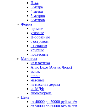
П-44
3 метра
4 метра
5 метров
6 метров
Форма
прямые
угловые
П-образные
с островом
с пеналом
круглые
подвесные
Материал
из пластика
Alvic Luxe (Алвик Люкс)
эмаль
шпон
матовые
из массива дерева
из МДФ
экомембрана
Цена
от 40000 до 50000 руб за п/м
от 50000 до 60000 руб за п/м