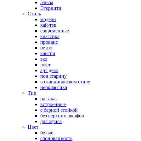
Эльба
Этернити
Стиль
модерн
хай-тек
современные
классика
прованс
ретро
кантри
эко
лофт
арт-деко
под старину
в скандинавском стиле
неоклассика
Тип
на заказ
встроенные
с барной стойкой
без верхних шкафов
для офиса
Цвет
белые
слоновая кость