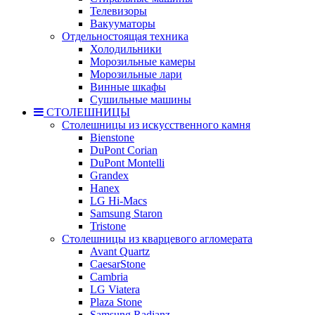
Телевизоры
Вакууматоры
Отдельностоящая техника
Холодильники
Морозильные камеры
Морозильные лари
Винные шкафы
Сушильные машины
СТОЛЕШНИЦЫ
Столешницы из искусственного камня
Bienstone
DuPont Corian
DuPont Montelli
Grandex
Hanex
LG Hi-Macs
Samsung Staron
Tristone
Столешницы из кварцевого агломерата
Avant Quartz
CaesarStone
Cambria
LG Viatera
Plaza Stone
Samsung Radianz