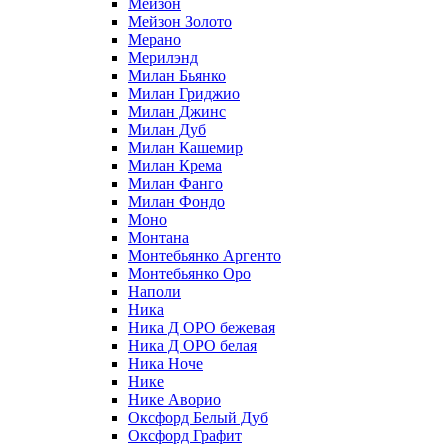
Мейзон
Мейзон Золото
Мерано
Мерилэнд
Милан Бьянко
Милан Гриджио
Милан Джинс
Милан Дуб
Милан Кашемир
Милан Крема
Милан Фанго
Милан Фондо
Моно
Монтана
Монтебьянко Аргенто
Монтебьянко Оро
Наполи
Ника
Ника Д ОРО бежевая
Ника Д ОРО белая
Ника Ноче
Нике
Нике Аворио
Оксфорд Белый Дуб
Оксфорд Графит