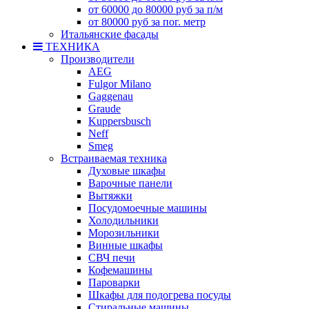
от 60000 до 80000 руб за п/м
от 80000 руб за пог. метр
Итальянские фасады
ТЕХНИКА
Производители
AEG
Fulgor Milano
Gaggenau
Graude
Kuppersbusch
Neff
Smeg
Встраиваемая техника
Духовые шкафы
Варочные панели
Вытяжки
Посудомоечные машины
Холодильники
Морозильники
Винные шкафы
СВЧ печи
Кофемашины
Пароварки
Шкафы для подогрева посуды
Стиральные машины