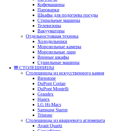
Кофемашины
Пароварки
Шкафы для подогрева посуды
Стиральные машины
Телевизоры
Вакууматоры
Отдельностоящая техника
Холодильники
Морозильные камеры
Морозильные лари
Винные шкафы
Сушильные машины
СТОЛЕШНИЦЫ
Столешницы из искусственного камня
Bienstone
DuPont Corian
DuPont Montelli
Grandex
Hanex
LG Hi-Macs
Samsung Staron
Tristone
Столешницы из кварцевого агломерата
Avant Quartz
CaesarStone