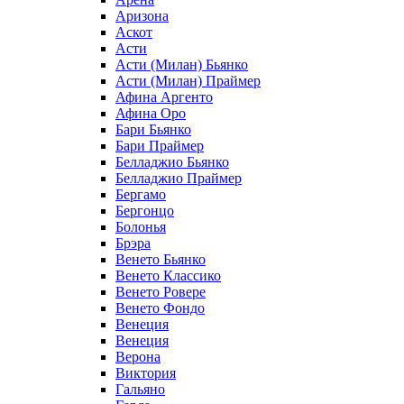
Аризона
Аскот
Асти
Асти (Милан) Бьянко
Асти (Милан) Праймер
Афина Аргенто
Афина Оро
Бари Бьянко
Бари Праймер
Белладжио Бьянко
Белладжио Праймер
Бергамо
Бергонцо
Болонья
Брэра
Венето Бьянко
Венето Классико
Венето Ровере
Венето Фондо
Венеция
Венеция
Верона
Виктория
Гальяно