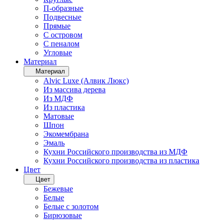
П-образные
Подвесные
Прямые
С островом
С пеналом
Угловые
Материал
Материал
Alvic Luxe (Алвик Люкс)
Из массива дерева
Из МДФ
Из пластика
Матовые
Шпон
Экомембрана
Эмаль
Кухни Российского производства из МДФ
Кухни Российского производства из пластика
Цвет
Цвет
Бежевые
Белые
Белые с золотом
Бирюзовые