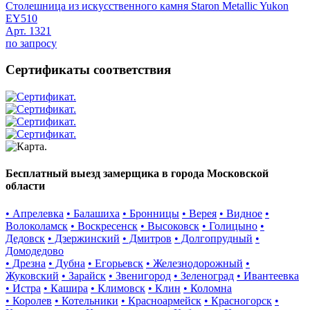
Столешница из искусственного камня Staron Metallic Yukon
EY510
Арт. 1321
по запросу
Сертификаты соответствия
Бесплатный выезд замерщика в города Московской
области
• Апрелевка
• Балашиха
• Бронницы
• Верея
• Видное
•
Волоколамск
• Воскресенск
• Высоковск
• Голицыно
•
Дедовск
• Дзержинский
• Дмитров
• Долгопрудный
•
Домодедово
• Дрезна
• Дубна
• Егорьевск
• Железнодорожный
•
Жуковский
• Зарайск
• Звенигород
• Зеленоград
• Ивантеевка
• Истра
• Кашира
• Климовск
• Клин
• Коломна
• Королев
• Котельники
• Красноармейск
• Красногорск
•