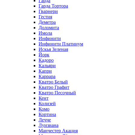
Гарда
Гарда Тортора
Гварнери
Гестия
Деметра
Доломита
Имола
Инфинити
Инфинити Платинум
Искья Зеленая
Йорк
Кадоро
Кальяри
Капри
Каррара
Кватро Белый
Кватро Графит
Кватро Песочный
Кент
Колизей
Комо
Кортина
Лечче
Луизиана
Манчестер Акация