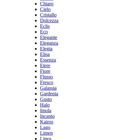
Chiaro
Cielo
Cristallo
Dolcezza
Eclis
Eco
Elegante
Eleganza
Elegia
Elisa
Essenza
Etere
Fiore
Flusso
Fresco
Galassia
Gardenia
Gusto
Halo
Imola
Incanto
Kairos
Lago
Limen
Linea