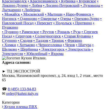
Краснозаводск
• Краснознаменск
• Кубинка
• Куровское
•
Ликино-Дулево
• Лобня
• Лосино-Петровский
• Луховицы
•
Лыткарино
• Люберцы
• Можайск
• Московский
• Мытищи
• Наро-Фоминск
•
Ногинск
• Одинцово
• Ожерелье
• Озеры
• Орехово-Зуево
•
Павловский Посад
• Пересвет
• Подольск
• Протвино
•
Пушкино
• Пущино
• Раменское
• Реутов
• Рошаль
• Руза
• Сергиев
Посад
• Серпухов
• Солнечногорск
• Старая Купавна
•
Ступино
• Сходня
• Талдом
• Троицк
• Фрязино
• Химки
• Хотьково
• Черноголовка
• Чехов
• Шатура
•
Щелково
• Щербинка
• Электрогорск
• Электросталь
•
Электроугли
• Юбилейный
• Яхрома
Адреса салонов:
► ТЦ ЭКСПОСТРОЙ
Москва, Нахимовский проспект, д. 24, вход 1, 2 этаж , место
65
☎
8 (495) 133-94-83
✉
order@kuhni-italy.ru
Категории
Кухни пленка ПВХ