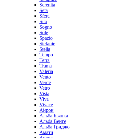
Serenita
Seta
Sfera
Silo
Sogno
Sole
Spazio
Stefanie
Stella
Tempo
Terra
Trama
Valeria
Vento
Verde
Vetro
Vista
Viva
Vivace
Айрон
Альба Бьянка
Альба Венге
Альба Гриджо
Амати
Арена