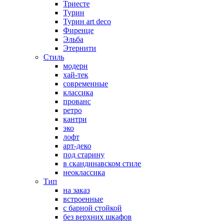
Триесте
Турин
Турин art deco
Фиренце
Эльба
Этернити
Стиль
модерн
хай-тек
современные
классика
прованс
ретро
кантри
эко
лофт
арт-деко
под старину
в скандинавском стиле
неоклассика
Тип
на заказ
встроенные
с барной стойкой
без верхних шкафов