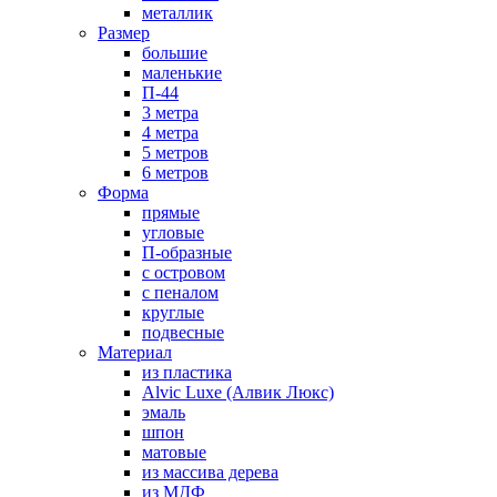
металлик
Размер
большие
маленькие
П-44
3 метра
4 метра
5 метров
6 метров
Форма
прямые
угловые
П-образные
с островом
с пеналом
круглые
подвесные
Материал
из пластика
Alvic Luxe (Алвик Люкс)
эмаль
шпон
матовые
из массива дерева
из МДФ