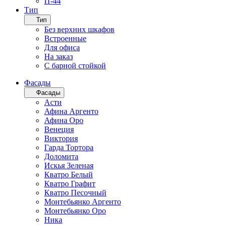
П-44
Тип
Тип
Без верхних шкафов
Встроенные
Для офиса
На заказ
С барной стойкой
Фасады
Фасады
Асти
Афина Аргенто
Афина Оро
Венеция
Виктория
Гарда Тортора
Доломита
Искья Зеленая
Кватро Белый
Кватро Графит
Кватро Песочный
Монтебьянко Аргенто
Монтебьянко Оро
Ника