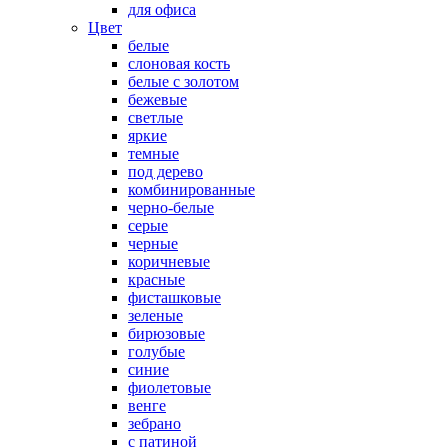
для офиса
Цвет
белые
слоновая кость
белые с золотом
бежевые
светлые
яркие
темные
под дерево
комбинированные
черно-белые
серые
черные
коричневые
красные
фисташковые
зеленые
бирюзовые
голубые
синие
фиолетовые
венге
зебрано
с патиной