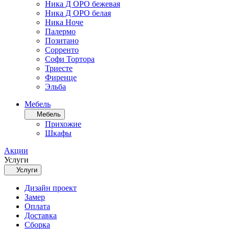
Ника Д ОРО бежевая
Ника Д ОРО белая
Ника Ноче
Палермо
Позитано
Сорренто
Софи Тортора
Триесте
Фиренце
Эльба
Мебель
Мебель
Прихожие
Шкафы
Акции
Услуги
Услуги
Дизайн проект
Замер
Оплата
Доставка
Сборка