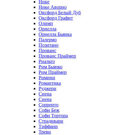
Нике
Нике Аворио
Оксфорд Белый Дуб
Оксфорд Графит
Олимп
Орнелла
Орнелла Бьянка
Палермо
Позитано
Прованс
Прованс Праймер
Риальто
Рим Бьянко
Рим Праймер
Римини
Романтика
Руджери
Сиена
Сиена
Сорренто
Софи Беж
Софи Тортора
Страдивари
Тиффани
Треви