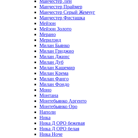
Манчестер Лён
Манчестер Праймер
Манчестер Серый Жемчуг
Манчестер Фисташка
Мейзон
Мейзон Золото
Мерано
Мерилэнд
Милан Бьянко
Милан Гриджио
Милан Джинс
Милан Дуб
Милан Кашемир
Милан Крема
Милан Фанго
Милан Фондо
Моно
Монтана
Монтебьянко Аргенто
Монтебьянко Оро
Наполи
Ника
Ника Д ОРО бежевая
Ника Д ОРО белая
Ника Ноче