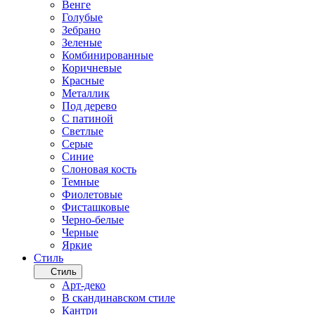
Венге
Голубые
Зебрано
Зеленые
Комбинированные
Коричневые
Красные
Металлик
Под дерево
С патиной
Светлые
Серые
Синие
Слоновая кость
Темные
Фиолетовые
Фисташковые
Черно-белые
Черные
Яркие
Стиль
Стиль
Арт-деко
В скандинавском стиле
Кантри