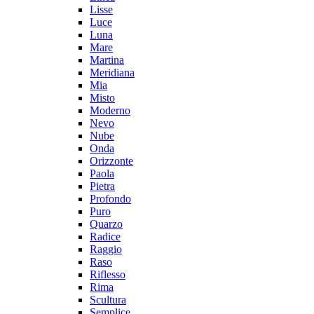
Lisse
Luce
Luna
Mare
Martina
Meridiana
Mia
Misto
Moderno
Nevo
Nube
Onda
Orizzonte
Paola
Pietra
Profondo
Puro
Quarzo
Radice
Raggio
Raso
Riflesso
Rima
Scultura
Semplice