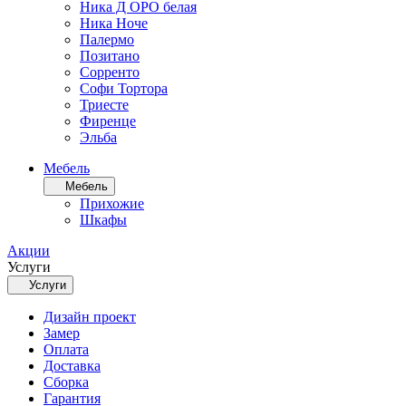
Ника Д ОРО белая
Ника Ноче
Палермо
Позитано
Сорренто
Софи Тортора
Триесте
Фиренце
Эльба
Мебель
Мебель
Прихожие
Шкафы
Акции
Услуги
Услуги
Дизайн проект
Замер
Оплата
Доставка
Сборка
Гарантия