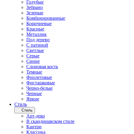
Голубые
Зебрано
Зеленые
Комбинированные
Коричневые
Красные
Металлик
Под дерево
С патиной
Светлые
Серые
Синие
Слоновая кость
Темные
Фиолетовые
Фисташковые
Черно-белые
Черные
Яркие
Стиль
Стиль
Арт-деко
В скандинавском стиле
Кантри
Классика