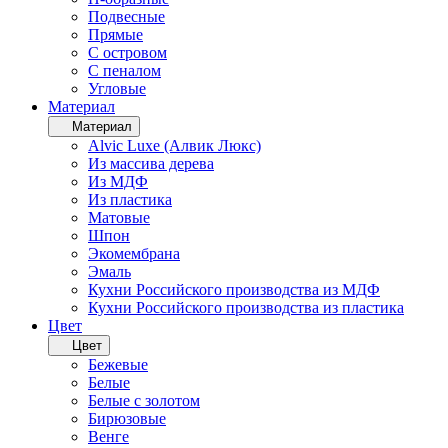
Подвесные
Прямые
С островом
С пеналом
Угловые
Материал
Материал
Alvic Luxe (Алвик Люкс)
Из массива дерева
Из МДФ
Из пластика
Матовые
Шпон
Экомембрана
Эмаль
Кухни Российского производства из МДФ
Кухни Российского производства из пластика
Цвет
Цвет
Бежевые
Белые
Белые с золотом
Бирюзовые
Венге