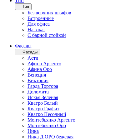
Тип
Тип
Без верхних шкафов
Встроенные
Для офиса
На заказ
С барной стойкой
Фасады
Фасады
Асти
Афина Аргенто
Афина Оро
Венеция
Виктория
Гарда Тортора
Доломита
Искья Зеленая
Кватро Белый
Кватро Графит
Кватро Песочный
Монтебьянко Аргенто
Монтебьянко Оро
Ника
Ника Д ОРО бежевая