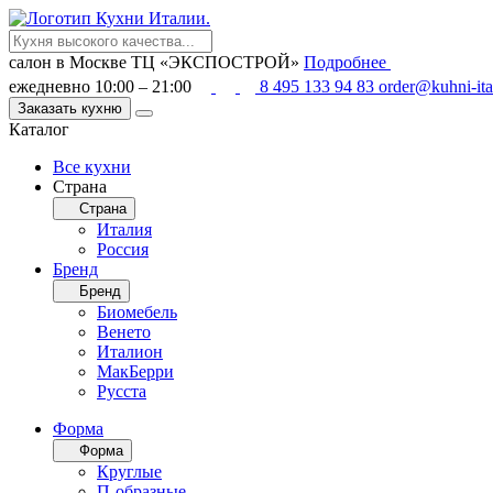
салон в Москве
ТЦ «ЭКСПОСТРОЙ»
Подробнее
ежедневно 10:00 – 21:00
8 495 133 94 83
order@kuhni-ita
Заказать кухню
Каталог
Все кухни
Страна
Страна
Италия
Россия
Бренд
Бренд
Биомебель
Венето
Италион
МакБерри
Русста
Форма
Форма
Круглые
П-образные