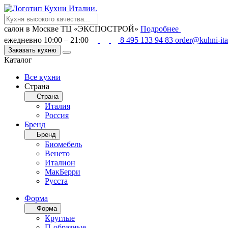
салон в Москве
ТЦ «ЭКСПОСТРОЙ»
Подробнее
ежедневно 10:00 – 21:00
8 495 133 94 83
order@kuhni-ita
Заказать кухню
Каталог
Все кухни
Страна
Страна
Италия
Россия
Бренд
Бренд
Биомебель
Венето
Италион
МакБерри
Русста
Форма
Форма
Круглые
П-образные