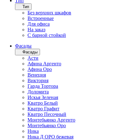
Тип
Тип
Без верхних шкафов
Встроенные
Для офиса
На заказ
С барной стойкой
Фасады
Фасады
Асти
Афина Аргенто
Афина Оро
Венеция
Виктория
Гарда Тортора
Доломита
Искья Зеленая
Кватро Белый
Кватро Графит
Кватро Песочный
Монтебьянко Аргенто
Монтебьянко Оро
Ника
Ника Д ОРО бежевая