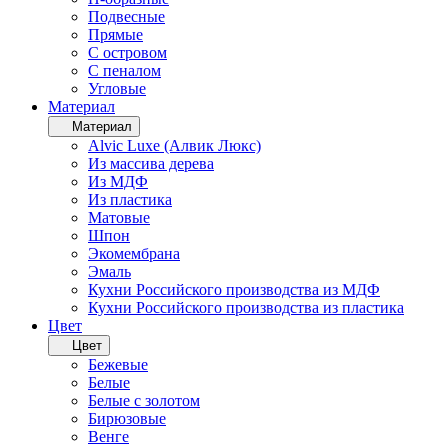
Подвесные
Прямые
С островом
С пеналом
Угловые
Материал
Материал
Alvic Luxe (Алвик Люкс)
Из массива дерева
Из МДФ
Из пластика
Матовые
Шпон
Экомембрана
Эмаль
Кухни Российского производства из МДФ
Кухни Российского производства из пластика
Цвет
Цвет
Бежевые
Белые
Белые с золотом
Бирюзовые
Венге