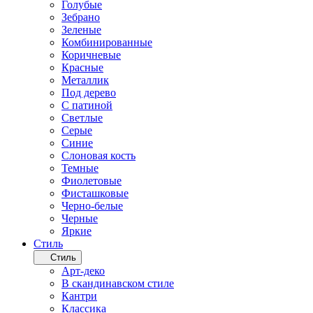
Голубые
Зебрано
Зеленые
Комбинированные
Коричневые
Красные
Металлик
Под дерево
С патиной
Светлые
Серые
Синие
Слоновая кость
Темные
Фиолетовые
Фисташковые
Черно-белые
Черные
Яркие
Стиль
Стиль
Арт-деко
В скандинавском стиле
Кантри
Классика