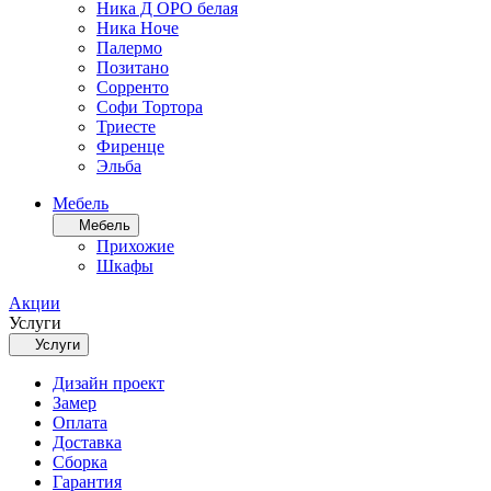
Ника Д ОРО белая
Ника Ноче
Палермо
Позитано
Сорренто
Софи Тортора
Триесте
Фиренце
Эльба
Мебель
Мебель
Прихожие
Шкафы
Акции
Услуги
Услуги
Дизайн проект
Замер
Оплата
Доставка
Сборка
Гарантия