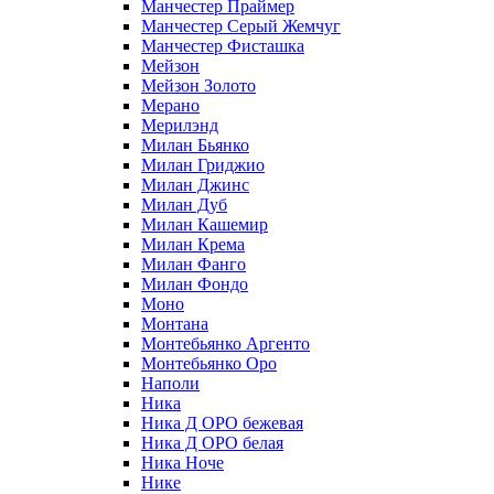
Манчестер Праймер
Манчестер Серый Жемчуг
Манчестер Фисташка
Мейзон
Мейзон Золото
Мерано
Мерилэнд
Милан Бьянко
Милан Гриджио
Милан Джинс
Милан Дуб
Милан Кашемир
Милан Крема
Милан Фанго
Милан Фондо
Моно
Монтана
Монтебьянко Аргенто
Монтебьянко Оро
Наполи
Ника
Ника Д ОРО бежевая
Ника Д ОРО белая
Ника Ноче
Нике