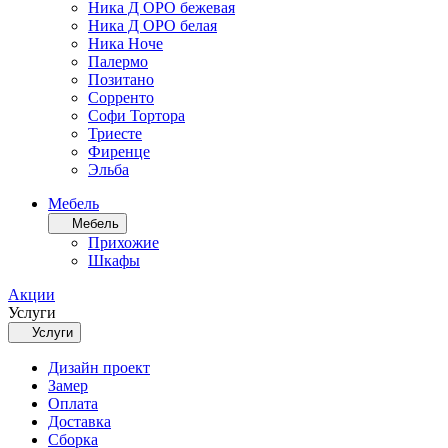
Ника Д ОРО бежевая
Ника Д ОРО белая
Ника Ноче
Палермо
Позитано
Сорренто
Софи Тортора
Триесте
Фиренце
Эльба
Мебель
Мебель
Прихожие
Шкафы
Акции
Услуги
Услуги
Дизайн проект
Замер
Оплата
Доставка
Сборка