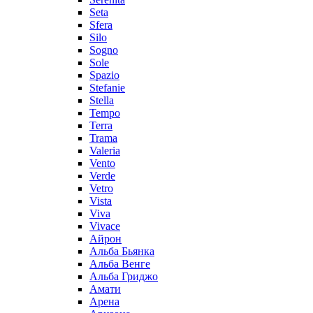
Seta
Sfera
Silo
Sogno
Sole
Spazio
Stefanie
Stella
Tempo
Terra
Trama
Valeria
Vento
Verde
Vetro
Vista
Viva
Vivace
Айрон
Альба Бьянка
Альба Венге
Альба Гриджо
Амати
Арена