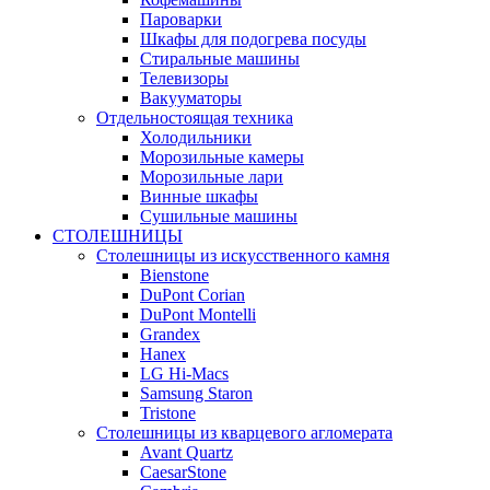
Пароварки
Шкафы для подогрева посуды
Стиральные машины
Телевизоры
Вакууматоры
Отдельностоящая техника
Холодильники
Морозильные камеры
Морозильные лари
Винные шкафы
Сушильные машины
СТОЛЕШНИЦЫ
Столешницы из искусственного камня
Bienstone
DuPont Corian
DuPont Montelli
Grandex
Hanex
LG Hi-Macs
Samsung Staron
Tristone
Столешницы из кварцевого агломерата
Avant Quartz
CaesarStone