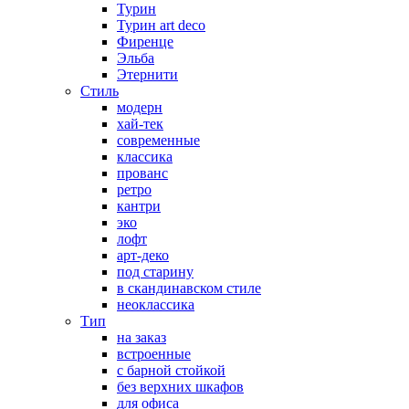
Турин
Турин art deco
Фиренце
Эльба
Этернити
Стиль
модерн
хай-тек
современные
классика
прованс
ретро
кантри
эко
лофт
арт-деко
под старину
в скандинавском стиле
неоклассика
Тип
на заказ
встроенные
с барной стойкой
без верхних шкафов
для офиса