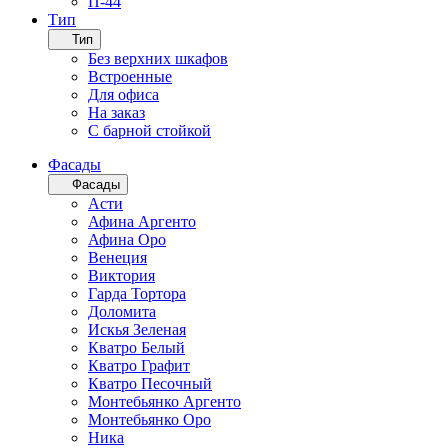
П-44
Тип
Тип
Без верхних шкафов
Встроенные
Для офиса
На заказ
С барной стойкой
Фасады
Фасады
Асти
Афина Аргенто
Афина Оро
Венеция
Виктория
Гарда Тортора
Доломита
Искья Зеленая
Кватро Белый
Кватро Графит
Кватро Песочный
Монтебьянко Аргенто
Монтебьянко Оро
Ника