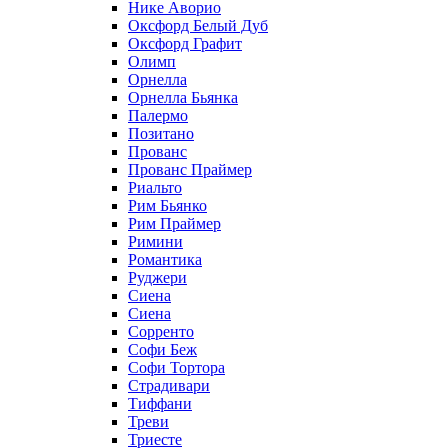
Нике Аворио
Оксфорд Белый Дуб
Оксфорд Графит
Олимп
Орнелла
Орнелла Бьянка
Палермо
Позитано
Прованс
Прованс Праймер
Риальто
Рим Бьянко
Рим Праймер
Римини
Романтика
Руджери
Сиена
Сиена
Сорренто
Софи Беж
Софи Тортора
Страдивари
Тиффани
Треви
Триесте