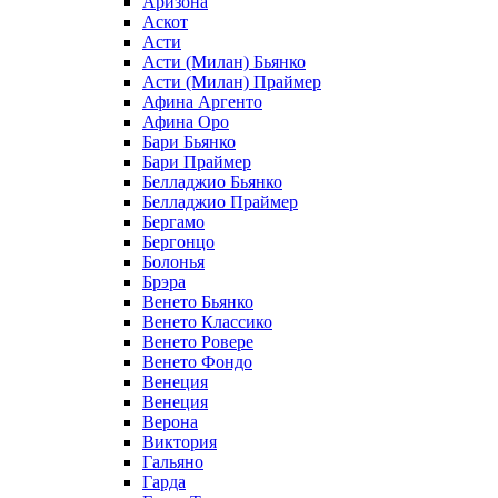
Аризона
Аскот
Асти
Асти (Милан) Бьянко
Асти (Милан) Праймер
Афина Аргенто
Афина Оро
Бари Бьянко
Бари Праймер
Белладжио Бьянко
Белладжио Праймер
Бергамо
Бергонцо
Болонья
Брэра
Венето Бьянко
Венето Классико
Венето Ровере
Венето Фондо
Венеция
Венеция
Верона
Виктория
Гальяно
Гарда