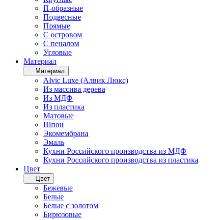
П-образные
Подвесные
Прямые
С островом
С пеналом
Угловые
Материал
Материал
Alvic Luxe (Алвик Люкс)
Из массива дерева
Из МДФ
Из пластика
Матовые
Шпон
Экомембрана
Эмаль
Кухни Российского производства из МДФ
Кухни Российского производства из пластика
Цвет
Цвет
Бежевые
Белые
Белые с золотом
Бирюзовые