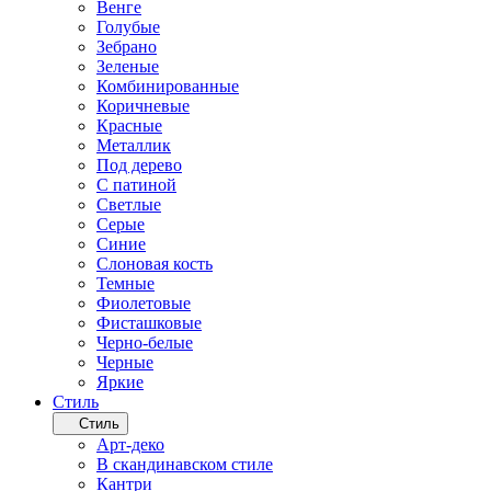
Венге
Голубые
Зебрано
Зеленые
Комбинированные
Коричневые
Красные
Металлик
Под дерево
С патиной
Светлые
Серые
Синие
Слоновая кость
Темные
Фиолетовые
Фисташковые
Черно-белые
Черные
Яркие
Стиль
Стиль
Арт-деко
В скандинавском стиле
Кантри