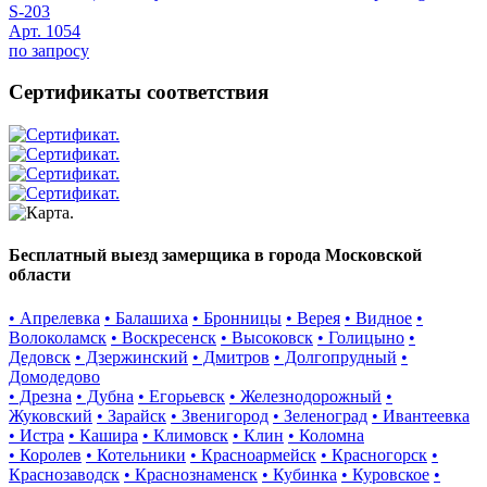
S-203
Арт. 1054
по запросу
Сертификаты соответствия
Бесплатный выезд замерщика в города Московской
области
• Апрелевка
• Балашиха
• Бронницы
• Верея
• Видное
•
Волоколамск
• Воскресенск
• Высоковск
• Голицыно
•
Дедовск
• Дзержинский
• Дмитров
• Долгопрудный
•
Домодедово
• Дрезна
• Дубна
• Егорьевск
• Железнодорожный
•
Жуковский
• Зарайск
• Звенигород
• Зеленоград
• Ивантеевка
• Истра
• Кашира
• Климовск
• Клин
• Коломна
• Королев
• Котельники
• Красноармейск
• Красногорск
•
Краснозаводск
• Краснознаменск
• Кубинка
• Куровское
•