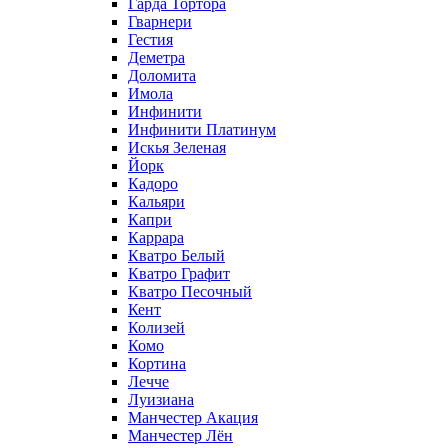
Гарда Тортора
Гварнери
Гестия
Деметра
Доломита
Имола
Инфинити
Инфинити Платинум
Искья Зеленая
Йорк
Кадоро
Кальяри
Капри
Каррара
Кватро Белый
Кватро Графит
Кватро Песочный
Кент
Колизей
Комо
Кортина
Лечче
Луизиана
Манчестер Акация
Манчестер Лён