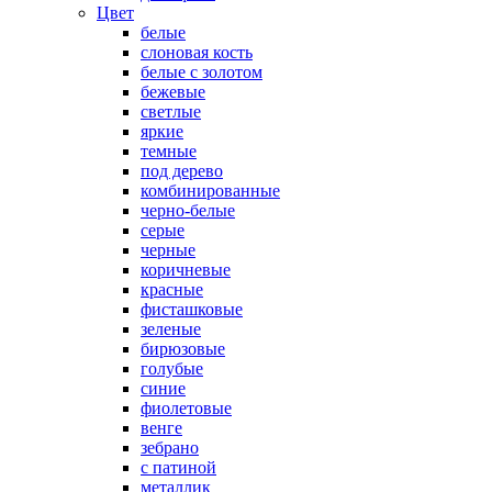
Цвет
белые
слоновая кость
белые с золотом
бежевые
светлые
яркие
темные
под дерево
комбинированные
черно-белые
серые
черные
коричневые
красные
фисташковые
зеленые
бирюзовые
голубые
синие
фиолетовые
венге
зебрано
с патиной
металлик