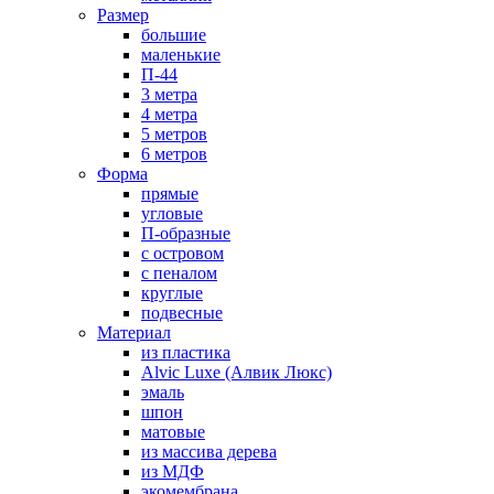
Размер
большие
маленькие
П-44
3 метра
4 метра
5 метров
6 метров
Форма
прямые
угловые
П-образные
с островом
с пеналом
круглые
подвесные
Материал
из пластика
Alvic Luxe (Алвик Люкс)
эмаль
шпон
матовые
из массива дерева
из МДФ
экомембрана