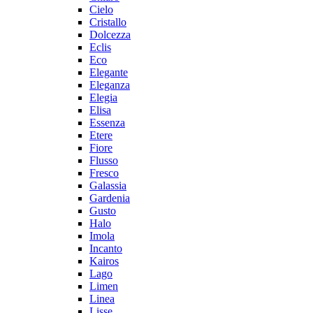
Cielo
Cristallo
Dolcezza
Eclis
Eco
Elegante
Eleganza
Elegia
Elisa
Essenza
Etere
Fiore
Flusso
Fresco
Galassia
Gardenia
Gusto
Halo
Imola
Incanto
Kairos
Lago
Limen
Linea
Lisse