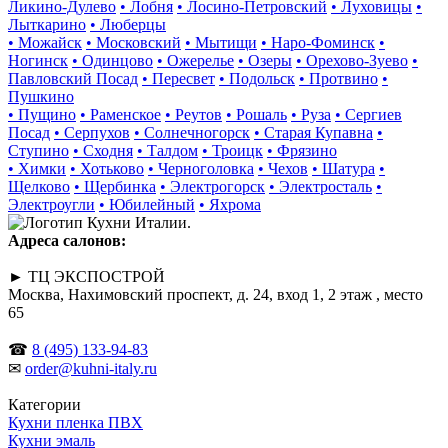
Ликино-Дулево
• Лобня
• Лосино-Петровский
• Луховицы
•
Лыткарино
• Люберцы
• Можайск
• Московский
• Мытищи
• Наро-Фоминск
•
Ногинск
• Одинцово
• Ожерелье
• Озеры
• Орехово-Зуево
•
Павловский Посад
• Пересвет
• Подольск
• Протвино
•
Пушкино
• Пущино
• Раменское
• Реутов
• Рошаль
• Руза
• Сергиев
Посад
• Серпухов
• Солнечногорск
• Старая Купавна
•
Ступино
• Сходня
• Талдом
• Троицк
• Фрязино
• Химки
• Хотьково
• Черноголовка
• Чехов
• Шатура
•
Щелково
• Щербинка
• Электрогорск
• Электросталь
•
Электроугли
• Юбилейный
• Яхрома
Адреса салонов:
► ТЦ ЭКСПОСТРОЙ
Москва, Нахимовский проспект, д. 24, вход 1, 2 этаж , место
65
☎
8 (495) 133-94-83
✉
order@kuhni-italy.ru
Категории
Кухни пленка ПВХ
Кухни эмаль