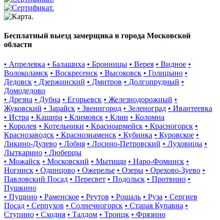
Бесплатный выезд замерщика в города Московской
области
• Апрелевка
• Балашиха
• Бронницы
• Верея
• Видное
•
Волоколамск
• Воскресенск
• Высоковск
• Голицыно
•
Дедовск
• Дзержинский
• Дмитров
• Долгопрудный
•
Домодедово
• Дрезна
• Дубна
• Егорьевск
• Железнодорожный
•
Жуковский
• Зарайск
• Звенигород
• Зеленоград
• Ивантеевка
• Истра
• Кашира
• Климовск
• Клин
• Коломна
• Королев
• Котельники
• Красноармейск
• Красногорск
•
Краснозаводск
• Краснознаменск
• Кубинка
• Куровское
•
Ликино-Дулево
• Лобня
• Лосино-Петровский
• Луховицы
•
Лыткарино
• Люберцы
• Можайск
• Московский
• Мытищи
• Наро-Фоминск
•
Ногинск
• Одинцово
• Ожерелье
• Озеры
• Орехово-Зуево
•
Павловский Посад
• Пересвет
• Подольск
• Протвино
•
Пушкино
• Пущино
• Раменское
• Реутов
• Рошаль
• Руза
• Сергиев
Посад
• Серпухов
• Солнечногорск
• Старая Купавна
•
Ступино
• Сходня
• Талдом
• Троицк
• Фрязино