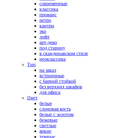
современные
классика
прованс
ретро
кантри
эко
лофт
арт-деко
под старину
в скандинавском стиле
неоклассика
Тип
на заказ
встроенные
с барной стойкой
без верхних шкафов
для офиса
Цвет
белые
слоновая кость
белые с золотом
бежевые
светлые
яркие
темные