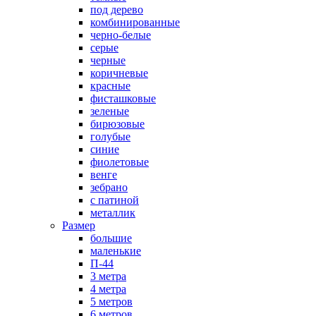
под дерево
комбинированные
черно-белые
серые
черные
коричневые
красные
фисташковые
зеленые
бирюзовые
голубые
синие
фиолетовые
венге
зебрано
с патиной
металлик
Размер
большие
маленькие
П-44
3 метра
4 метра
5 метров
6 метров