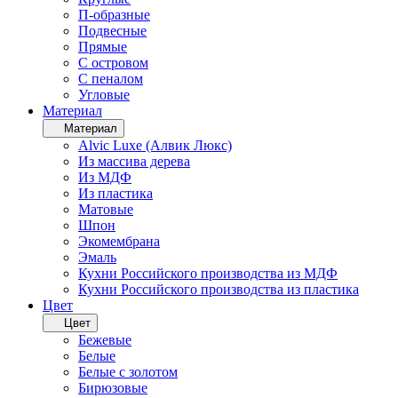
П-образные
Подвесные
Прямые
С островом
С пеналом
Угловые
Материал
Материал
Alvic Luxe (Алвик Люкс)
Из массива дерева
Из МДФ
Из пластика
Матовые
Шпон
Экомембрана
Эмаль
Кухни Российского производства из МДФ
Кухни Российского производства из пластика
Цвет
Цвет
Бежевые
Белые
Белые с золотом
Бирюзовые