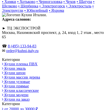
• Химки
• Хотьково
• Черноголовка
• Чехов
• Шатура
•
Щелково
• Щербинка
• Электрогорск
• Электросталь
•
Электроугли
• Юбилейный
• Яхрома
Адреса салонов:
► ТЦ ЭКСПОСТРОЙ
Москва, Нахимовский проспект, д. 24, вход 1, 2 этаж , место
65
☎
8 (495) 133-94-83
✉
order@kuhni-italy.ru
Категории
Кухни пленка ПВХ
Кухни эмаль
Кухни шпон
Кухни массив дерева
Кухни угловые
Кухни прямые
Кухни классические
Кухни модерн
Кухни на заказ
Категории
от 20000 до 30000 ₽