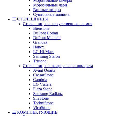
Морозильные камеры
Морозильные лари
Винные шкафы
Сушильные машины
СТОЛЕШНИЦЫ
Столешницы из искусственного камня
Bienstone
DuPont Corian
DuPont Montelli
Grandex
Hanex
LG Hi-Macs
Samsung Staron
Tristone
Столешницы из кварцевого агломерата
Avant Quartz
CaesarStone
Cambria
LG Viatera
Plaza Stone
Samsung Radianz
SileStone
TechniStone
VicoStone
КОМПЛЕКТУЮЩИЕ