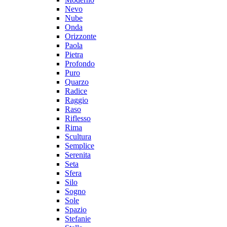
Nevo
Nube
Onda
Orizzonte
Paola
Pietra
Profondo
Puro
Quarzo
Radice
Raggio
Raso
Riflesso
Rima
Scultura
Semplice
Serenita
Seta
Sfera
Silo
Sogno
Sole
Spazio
Stefanie