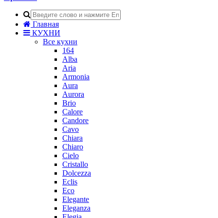
Главная
КУХНИ
Все кухни
164
Alba
Aria
Armonia
Aura
Aurora
Brio
Calore
Candore
Cavo
Chiara
Chiaro
Cielo
Cristallo
Dolcezza
Eclis
Eco
Elegante
Eleganza
Elegia