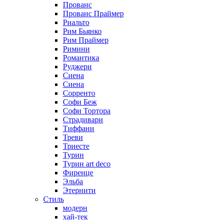
Прованс
Прованс Праймер
Риальто
Рим Бьянко
Рим Праймер
Римини
Романтика
Руджери
Сиена
Сиена
Сорренто
Софи Беж
Софи Тортора
Страдивари
Тиффани
Треви
Триесте
Турин
Турин art deco
Фиренце
Эльба
Этернити
Стиль
модерн
хай-тек