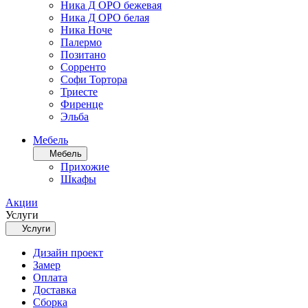
Ника Д ОРО бежевая
Ника Д ОРО белая
Ника Ноче
Палермо
Позитано
Сорренто
Софи Тортора
Триесте
Фиренце
Эльба
Мебель
Мебель
Прихожие
Шкафы
Акции
Услуги
Услуги
Дизайн проект
Замер
Оплата
Доставка
Сборка