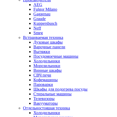
AEG
Fulgor Milano
Gaggenau
Graude
Kuppersbusch
Neff
Smeg
Встраиваемая техника
Духовые шкафы
Варочные панели
Вытяжки
Посудомоечные машины
Холодильники
Морозильники
Винные шкафы
СВЧ печи
Кофемашины
Пароварки
Шкафы для подогрева посуды
Стиральные машины
Телевизоры
Вакууматоры
Отдельностоящая техника
Холодильники