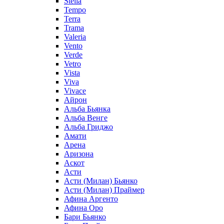
Stella
Tempo
Terra
Trama
Valeria
Vento
Verde
Vetro
Vista
Viva
Vivace
Айрон
Альба Бьянка
Альба Венге
Альба Гриджо
Амати
Арена
Аризона
Аскот
Асти
Асти (Милан) Бьянко
Асти (Милан) Праймер
Афина Аргенто
Афина Оро
Бари Бьянко