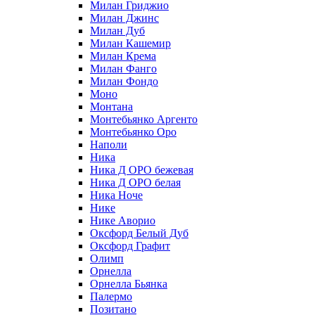
Милан Гриджио
Милан Джинс
Милан Дуб
Милан Кашемир
Милан Крема
Милан Фанго
Милан Фондо
Моно
Монтана
Монтебьянко Аргенто
Монтебьянко Оро
Наполи
Ника
Ника Д ОРО бежевая
Ника Д ОРО белая
Ника Ноче
Нике
Нике Аворио
Оксфорд Белый Дуб
Оксфорд Графит
Олимп
Орнелла
Орнелла Бьянка
Палермо
Позитано