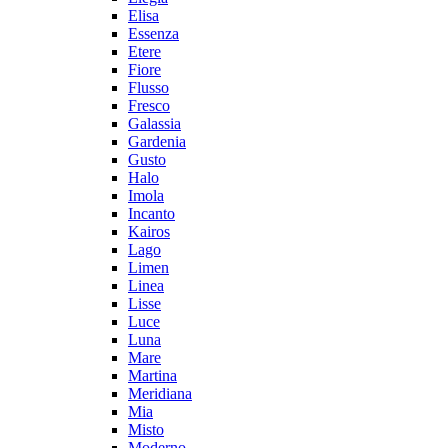
Elisa
Essenza
Etere
Fiore
Flusso
Fresco
Galassia
Gardenia
Gusto
Halo
Imola
Incanto
Kairos
Lago
Limen
Linea
Lisse
Luce
Luna
Mare
Martina
Meridiana
Mia
Misto
Moderno