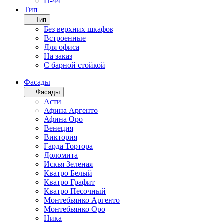
П-44
Тип
Тип
Без верхних шкафов
Встроенные
Для офиса
На заказ
С барной стойкой
Фасады
Фасады
Асти
Афина Аргенто
Афина Оро
Венеция
Виктория
Гарда Тортора
Доломита
Искья Зеленая
Кватро Белый
Кватро Графит
Кватро Песочный
Монтебьянко Аргенто
Монтебьянко Оро
Ника