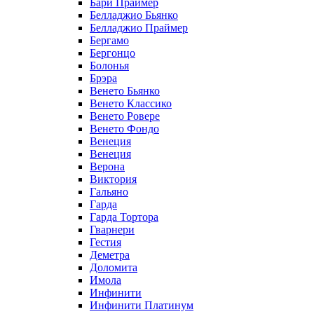
Бари Праймер
Белладжио Бьянко
Белладжио Праймер
Бергамо
Бергонцо
Болонья
Брэра
Венето Бьянко
Венето Классико
Венето Ровере
Венето Фондо
Венеция
Венеция
Верона
Виктория
Гальяно
Гарда
Гарда Тортора
Гварнери
Гестия
Деметра
Доломита
Имола
Инфинити
Инфинити Платинум