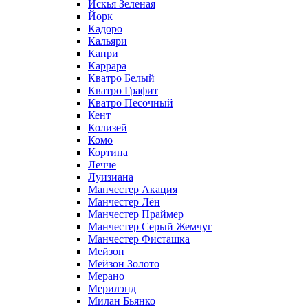
Искья Зеленая
Йорк
Кадоро
Кальяри
Капри
Каррара
Кватро Белый
Кватро Графит
Кватро Песочный
Кент
Колизей
Комо
Кортина
Лечче
Луизиана
Манчестер Акация
Манчестер Лён
Манчестер Праймер
Манчестер Серый Жемчуг
Манчестер Фисташка
Мейзон
Мейзон Золото
Мерано
Мерилэнд
Милан Бьянко