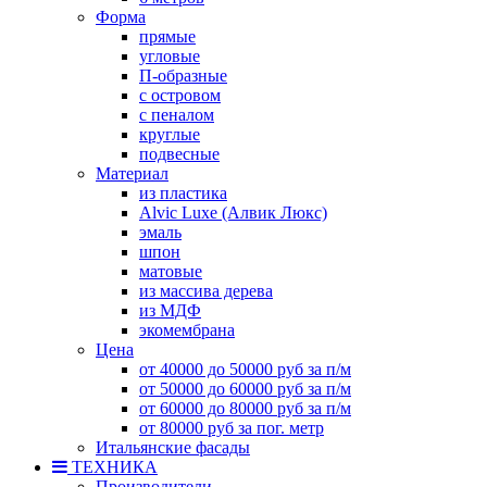
Форма
прямые
угловые
П-образные
с островом
с пеналом
круглые
подвесные
Материал
из пластика
Alvic Luxe (Алвик Люкс)
эмаль
шпон
матовые
из массива дерева
из МДФ
экомембрана
Цена
от 40000 до 50000 руб за п/м
от 50000 до 60000 руб за п/м
от 60000 до 80000 руб за п/м
от 80000 руб за пог. метр
Итальянские фасады
ТЕХНИКА
Производители