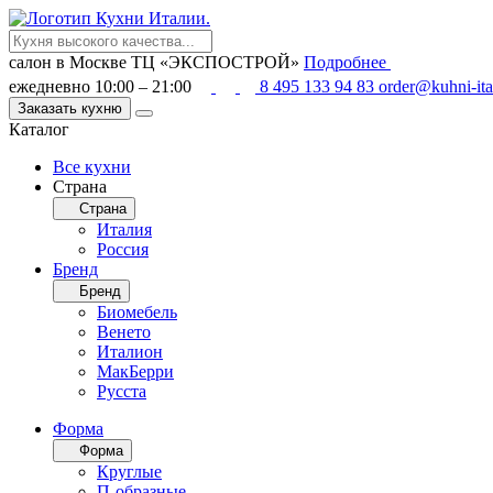
салон в Москве
ТЦ «ЭКСПОСТРОЙ»
Подробнее
ежедневно 10:00 – 21:00
8 495 133 94 83
order@kuhni-ita
Заказать кухню
Каталог
Все кухни
Страна
Страна
Италия
Россия
Бренд
Бренд
Биомебель
Венето
Италион
МакБерри
Русста
Форма
Форма
Круглые
П-образные