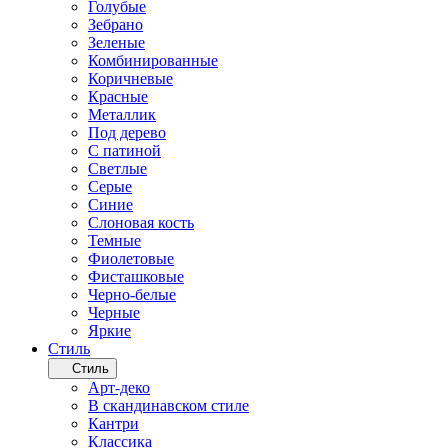
Голубые
Зебрано
Зеленые
Комбинированные
Коричневые
Красные
Металлик
Под дерево
С патиной
Светлые
Серые
Синие
Слоновая кость
Темные
Фиолетовые
Фисташковые
Черно-белые
Черные
Яркие
Стиль
Стиль
Арт-деко
В скандинавском стиле
Кантри
Классика