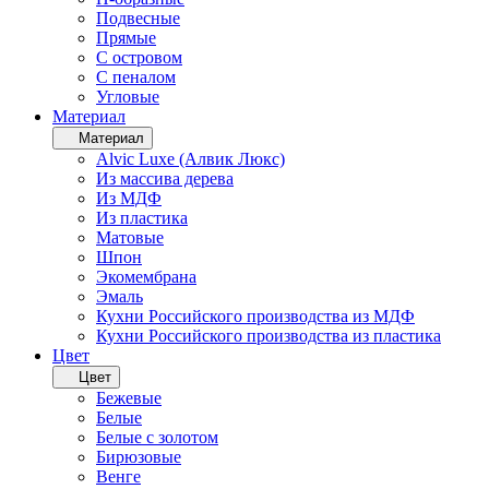
Подвесные
Прямые
С островом
С пеналом
Угловые
Материал
Материал
Alvic Luxe (Алвик Люкс)
Из массива дерева
Из МДФ
Из пластика
Матовые
Шпон
Экомембрана
Эмаль
Кухни Российского производства из МДФ
Кухни Российского производства из пластика
Цвет
Цвет
Бежевые
Белые
Белые с золотом
Бирюзовые
Венге