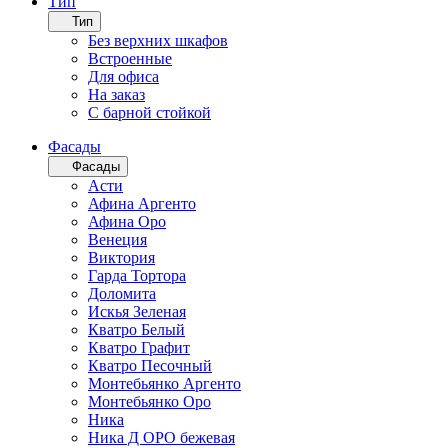
Тип
Тип
Без верхних шкафов
Встроенные
Для офиса
На заказ
С барной стойкой
Фасады
Фасады
Асти
Афина Аргенто
Афина Оро
Венеция
Виктория
Гарда Тортора
Доломита
Искья Зеленая
Кватро Белый
Кватро Графит
Кватро Песочный
Монтебьянко Аргенто
Монтебьянко Оро
Ника
Ника Д ОРО бежевая