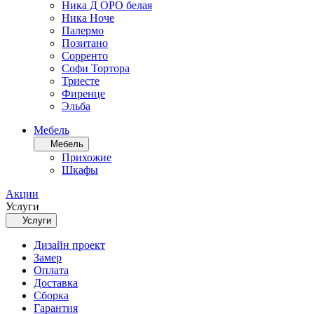
Ника Д ОРО белая
Ника Ноче
Палермо
Позитано
Сорренто
Софи Тортора
Триесте
Фиренце
Эльба
Мебель
Мебель
Прихожие
Шкафы
Акции
Услуги
Услуги
Дизайн проект
Замер
Оплата
Доставка
Сборка
Гарантия