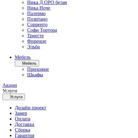
Ника Д ОРО белая
Ника Ноче
Палермо
Позитано
Сорренто
Софи Тортора
Триесте
Фиренце
Эльба
Мебель
Мебель
Прихожие
Шкафы
Акции
Услуги
Услуги
Дизайн проект
Замер
Оплата
Доставка
Сборка
Гарантия