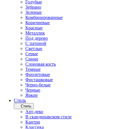
Голубые
Зебрано
Зеленые
Комбинированные
Коричневые
Красные
Металлик
Под дерево
С патиной
Светлые
Серые
Синие
Слоновая кость
Темные
Фиолетовые
Фисташковые
Черно-белые
Черные
Яркие
Стиль
Стиль
Арт-деко
В скандинавском стиле
Кантри
Классика