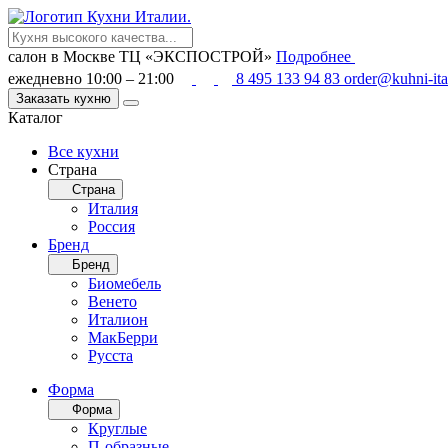
салон в Москве
ТЦ «ЭКСПОСТРОЙ»
Подробнее
ежедневно 10:00 – 21:00
8 495 133 94 83
order@kuhni-ita
Заказать кухню
Каталог
Все кухни
Страна
Страна
Италия
Россия
Бренд
Бренд
Биомебель
Венето
Италион
МакБерри
Русста
Форма
Форма
Круглые
П-образные