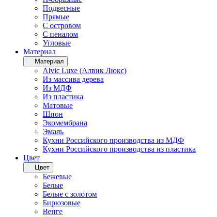
Подвесные
Прямые
С островом
С пеналом
Угловые
Материал
Материал
Alvic Luxe (Алвик Люкс)
Из массива дерева
Из МДФ
Из пластика
Матовые
Шпон
Экомембрана
Эмаль
Кухни Российского производства из МДФ
Кухни Российского производства из пластика
Цвет
Цвет
Бежевые
Белые
Белые с золотом
Бирюзовые
Венге