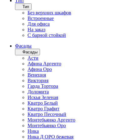
Тип
Тип
Без верхних шкафов
Встроенные
Для офиса
На заказ
С барной стойкой
Фасады
Фасады
Асти
Афина Аргенто
Афина Оро
Венеция
Виктория
Гарда Тортора
Доломита
Искья Зеленая
Кватро Белый
Кватро Графит
Кватро Песочный
Монтебьянко Аргенто
Монтебьянко Оро
Ника
Ника Д ОРО бежевая