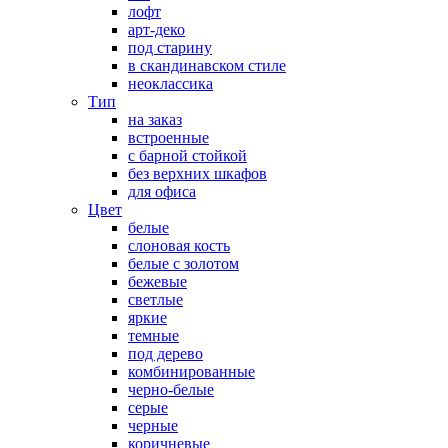
лофт
арт-деко
под старину
в скандинавском стиле
неоклассика
Тип
на заказ
встроенные
с барной стойкой
без верхних шкафов
для офиса
Цвет
белые
слоновая кость
белые с золотом
бежевые
светлые
яркие
темные
под дерево
комбинированные
черно-белые
серые
черные
коричневые