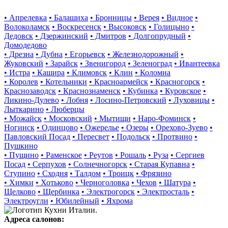
• Апрелевка
• Балашиха
• Бронницы
• Верея
• Видное
•
Волоколамск
• Воскресенск
• Высоковск
• Голицыно
•
Дедовск
• Дзержинский
• Дмитров
• Долгопрудный
•
Домодедово
• Дрезна
• Дубна
• Егорьевск
• Железнодорожный
•
Жуковский
• Зарайск
• Звенигород
• Зеленоград
• Ивантеевка
• Истра
• Кашира
• Климовск
• Клин
• Коломна
• Королев
• Котельники
• Красноармейск
• Красногорск
•
Краснозаводск
• Краснознаменск
• Кубинка
• Куровское
•
Ликино-Дулево
• Лобня
• Лосино-Петровский
• Луховицы
•
Лыткарино
• Люберцы
• Можайск
• Московский
• Мытищи
• Наро-Фоминск
•
Ногинск
• Одинцово
• Ожерелье
• Озеры
• Орехово-Зуево
•
Павловский Посад
• Пересвет
• Подольск
• Протвино
•
Пушкино
• Пущино
• Раменское
• Реутов
• Рошаль
• Руза
• Сергиев
Посад
• Серпухов
• Солнечногорск
• Старая Купавна
•
Ступино
• Сходня
• Талдом
• Троицк
• Фрязино
• Химки
• Хотьково
• Черноголовка
• Чехов
• Шатура
•
Щелково
• Щербинка
• Электрогорск
• Электросталь
•
Электроугли
• Юбилейный
• Яхрома
Адреса салонов: