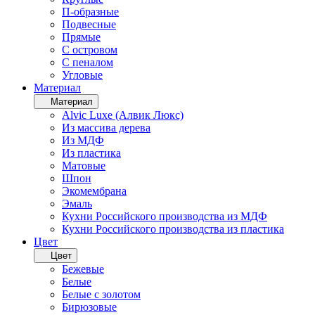
П-образные
Подвесные
Прямые
С островом
С пеналом
Угловые
Материал
Материал
Alvic Luxe (Алвик Люкс)
Из массива дерева
Из МДФ
Из пластика
Матовые
Шпон
Экомембрана
Эмаль
Кухни Российского производства из МДФ
Кухни Российского производства из пластика
Цвет
Цвет
Бежевые
Белые
Белые с золотом
Бирюзовые