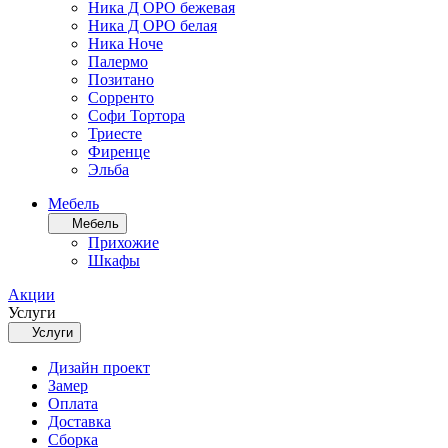
Ника Д ОРО бежевая
Ника Д ОРО белая
Ника Ноче
Палермо
Позитано
Сорренто
Софи Тортора
Триесте
Фиренце
Эльба
Мебель
Мебель
Прихожие
Шкафы
Акции
Услуги
Услуги
Дизайн проект
Замер
Оплата
Доставка
Сборка