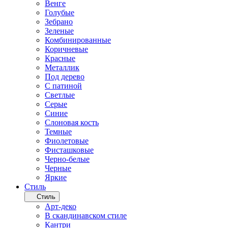
Венге
Голубые
Зебрано
Зеленые
Комбинированные
Коричневые
Красные
Металлик
Под дерево
С патиной
Светлые
Серые
Синие
Слоновая кость
Темные
Фиолетовые
Фисташковые
Черно-белые
Черные
Яркие
Стиль
Стиль
Арт-деко
В скандинавском стиле
Кантри