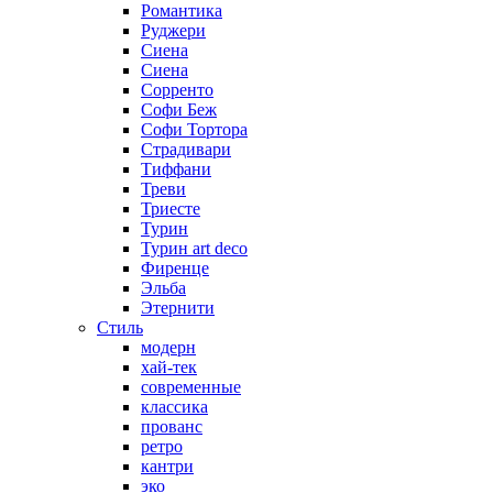
Романтика
Руджери
Сиена
Сиена
Сорренто
Софи Беж
Софи Тортора
Страдивари
Тиффани
Треви
Триесте
Турин
Турин art deco
Фиренце
Эльба
Этернити
Стиль
модерн
хай-тек
современные
классика
прованс
ретро
кантри
эко