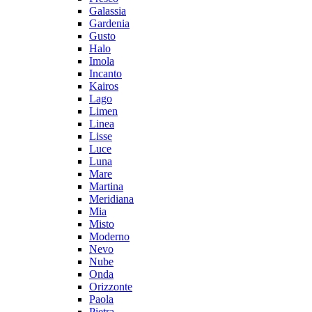
Galassia
Gardenia
Gusto
Halo
Imola
Incanto
Kairos
Lago
Limen
Linea
Lisse
Luce
Luna
Mare
Martina
Meridiana
Mia
Misto
Moderno
Nevo
Nube
Onda
Orizzonte
Paola
Pietra