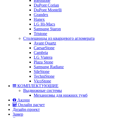
Bienstone
DuPont Corian
DuPont Montelli
Grandex
Hanex
LG Hi-Macs
Samsung Staron
Tristone
Столешницы из кварцевого агломерата
Avant Quartz
CaesarStone
Cambria
LG Viatera
Plaza Stone
Samsung Radianz
SileStone
TechniStone
VicoStone
КОМПЛЕКТУЮЩИЕ
Выдвижные системы
Механизмы для нижних тумб
Акции
Онлайн расчет
Дизайн-проект
Замер