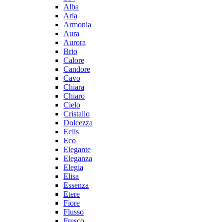
Alba
Aria
Armonia
Aura
Aurora
Brio
Calore
Candore
Cavo
Chiara
Chiaro
Cielo
Cristallo
Dolcezza
Eclis
Eco
Elegante
Eleganza
Elegia
Elisa
Essenza
Etere
Fiore
Flusso
Fresco