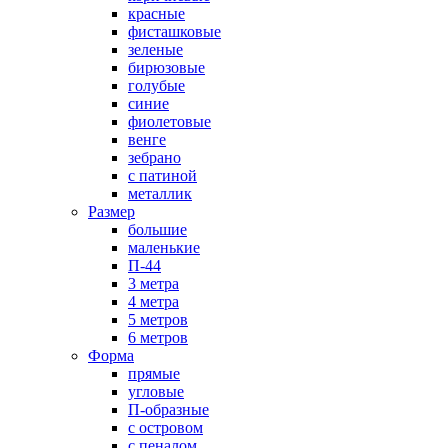
красные
фисташковые
зеленые
бирюзовые
голубые
синие
фиолетовые
венге
зебрано
с патиной
металлик
Размер
большие
маленькие
П-44
3 метра
4 метра
5 метров
6 метров
Форма
прямые
угловые
П-образные
с островом
с пеналом