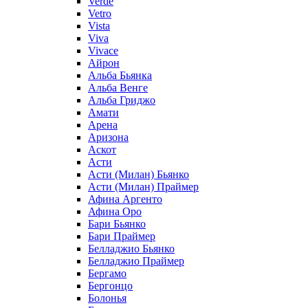
Verde
Vetro
Vista
Viva
Vivace
Айрон
Альба Бьянка
Альба Венге
Альба Гриджо
Амати
Арена
Аризона
Аскот
Асти
Асти (Милан) Бьянко
Асти (Милан) Праймер
Афина Аргенто
Афина Оро
Бари Бьянко
Бари Праймер
Белладжио Бьянко
Белладжио Праймер
Бергамо
Бергонцо
Болонья