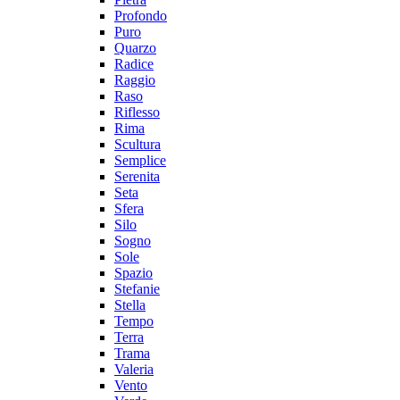
Profondo
Puro
Quarzo
Radice
Raggio
Raso
Riflesso
Rima
Scultura
Semplice
Serenita
Seta
Sfera
Silo
Sogno
Sole
Spazio
Stefanie
Stella
Tempo
Terra
Trama
Valeria
Vento