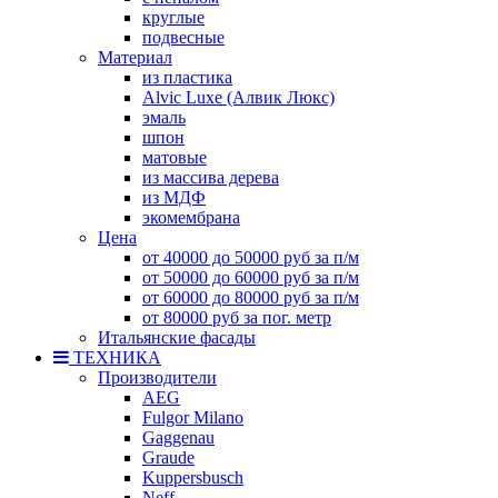
круглые
подвесные
Материал
из пластика
Alvic Luxe (Алвик Люкс)
эмаль
шпон
матовые
из массива дерева
из МДФ
экомембрана
Цена
от 40000 до 50000 руб за п/м
от 50000 до 60000 руб за п/м
от 60000 до 80000 руб за п/м
от 80000 руб за пог. метр
Итальянские фасады
ТЕХНИКА
Производители
AEG
Fulgor Milano
Gaggenau
Graude
Kuppersbusch
Neff