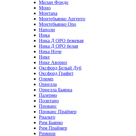
Милан Фондо
Моно
Монтана
Монтебьянко Аргенто
Монтебьянко Оро
Наполи
Ника
Ника Д ОРО бежевая
Ника Д ОРО белая
Ника Ноче
Нике
Нике Аворио
Оксфорд Белый Дуб
Оксфорд Графит
Олимп
Орнелла
Орнелла Бьянка
Палермо
Позитано
Прованс
Прованс Праймер
Риальто
Рим Бьянко
Рим Праймер
Римини