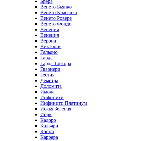
Брэра
Венето Бьянко
Венето Классико
Венето Ровере
Венето Фондо
Венеция
Венеция
Верона
Виктория
Гальяно
Гарда
Гарда Тортора
Гварнери
Гестия
Деметра
Доломита
Имола
Инфинити
Инфинити Платинум
Искья Зеленая
Йорк
Кадоро
Кальяри
Капри
Каррара