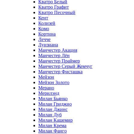
Кватро Белый
Кватро Графит
Кватро Песочный
Кент
Колизей
Комо
Кортина
Лечче
Луизиана
Манчестер Акация
Манчестер Лён
Манчестер Праймер
Манчестер Серый Жемчуг
Манчестер Фисташка
Мейзон
Мейзон Золото
Мерано
Мерилэнд
Милан Бьянко
Милан Гриджио
Милан Джинс
Милан Дуб
Милан Кашемир
Милан Крема
Милан Фанго