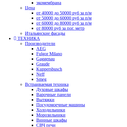
экомембрана
Цена
от 40000 до 50000 руб за п/м
от 50000 до 60000 руб за п/м
от 60000 до 80000 руб за п/м
от 80000 руб за пог. метр
Итальянские фасады
ТЕХНИКА
Производители
AEG
Fulgor Milano
Gaggenau
Graude
Kuppersbusch
Neff
Smeg
Встраиваемая техника
Духовые шкафы
Варочные панели
Вытяжки
Посудомоечные машины
Холодильники
Морозильники
Винные шкафы
СВЧ печи