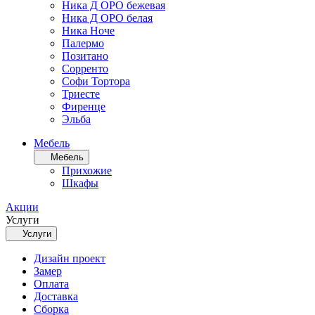
Ника Д ОРО бежевая
Ника Д ОРО белая
Ника Ноче
Палермо
Позитано
Сорренто
Софи Тортора
Триесте
Фиренце
Эльба
Мебель
Мебель
Прихожие
Шкафы
Акции
Услуги
Услуги
Дизайн проект
Замер
Оплата
Доставка
Сборка