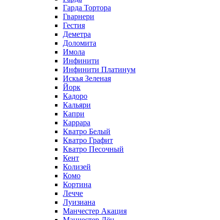
Гарда Тортора
Гварнери
Гестия
Деметра
Доломита
Имола
Инфинити
Инфинити Платинум
Искья Зеленая
Йорк
Кадоро
Кальяри
Капри
Каррара
Кватро Белый
Кватро Графит
Кватро Песочный
Кент
Колизей
Комо
Кортина
Лечче
Луизиана
Манчестер Акация
Манчестер Лён