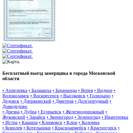
Бесплатный выезд замерщика в города Московской
области
• Апрелевка
• Балашиха
• Бронницы
• Верея
• Видное
•
Волоколамск
• Воскресенск
• Высоковск
• Голицыно
•
Дедовск
• Дзержинский
• Дмитров
• Долгопрудный
•
Домодедово
• Дрезна
• Дубна
• Егорьевск
• Железнодорожный
•
Жуковский
• Зарайск
• Звенигород
• Зеленоград
• Ивантеевка
• Истра
• Кашира
• Климовск
• Клин
• Коломна
• Королев
• Котельники
• Красноармейск
• Красногорск
•