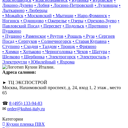
Краснозаводск
• Краснознаменск
• Кубинка
• Куровское
•
Ликино-Дулево
• Лобня
• Лосино-Петровский
• Луховицы
•
Лыткарино
• Люберцы
• Можайск
• Московский
• Мытищи
• Наро-Фоминск
•
Ногинск
• Одинцово
• Ожерелье
• Озеры
• Орехово-Зуево
•
Павловский Посад
• Пересвет
• Подольск
• Протвино
•
Пушкино
• Пущино
• Раменское
• Реутов
• Рошаль
• Руза
• Сергиев
Посад
• Серпухов
• Солнечногорск
• Старая Купавна
•
Ступино
• Сходня
• Талдом
• Троицк
• Фрязино
• Химки
• Хотьково
• Черноголовка
• Чехов
• Шатура
•
Щелково
• Щербинка
• Электрогорск
• Электросталь
•
Электроугли
• Юбилейный
• Яхрома
Адреса салонов:
► ТЦ ЭКСПОСТРОЙ
Москва, Нахимовский проспект, д. 24, вход 1, 2 этаж , место
65
☎
8 (495) 133-94-83
✉
order@kuhni-italy.ru
Категории
Кухни пленка ПВХ