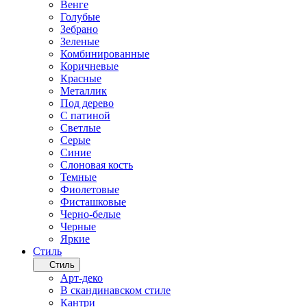
Венге
Голубые
Зебрано
Зеленые
Комбинированные
Коричневые
Красные
Металлик
Под дерево
С патиной
Светлые
Серые
Синие
Слоновая кость
Темные
Фиолетовые
Фисташковые
Черно-белые
Черные
Яркие
Стиль
Стиль
Арт-деко
В скандинавском стиле
Кантри