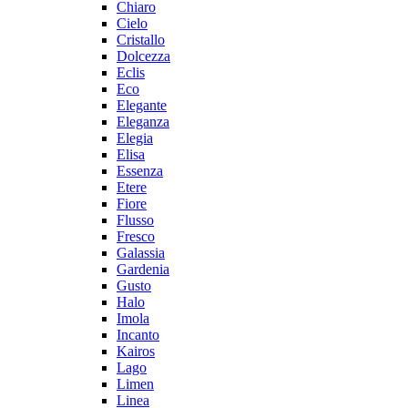
Chiaro
Cielo
Cristallo
Dolcezza
Eclis
Eco
Elegante
Eleganza
Elegia
Elisa
Essenza
Etere
Fiore
Flusso
Fresco
Galassia
Gardenia
Gusto
Halo
Imola
Incanto
Kairos
Lago
Limen
Linea