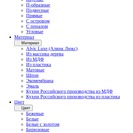
П-образные
Подвесные
Прямые
С островом
С пеналом
Угловые
Материал
Материал
Alvic Luxe (Алвик Люкс)
Из массива дерева
Из МДФ
Из пластика
Матовые
Шпон
Экомембрана
Эмаль
Кухни Российского производства из МДФ
Кухни Российского производства из пластика
Цвет
Цвет
Бежевые
Белые
Белые с золотом
Бирюзовые