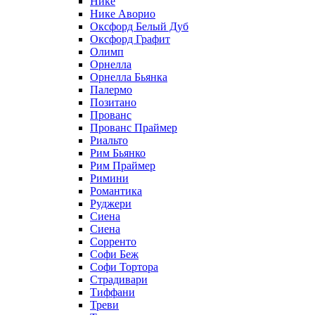
Нике
Нике Аворио
Оксфорд Белый Дуб
Оксфорд Графит
Олимп
Орнелла
Орнелла Бьянка
Палермо
Позитано
Прованс
Прованс Праймер
Риальто
Рим Бьянко
Рим Праймер
Римини
Романтика
Руджери
Сиена
Сиена
Сорренто
Софи Беж
Софи Тортора
Страдивари
Тиффани
Треви