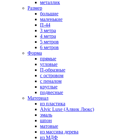
металлик
Размер
большие
маленькие
П-44
3 метра
4 метра
5 метров
6 метров
Форма
прямые
угловые
П-образные
с островом
с пеналом
круглые
подвесные
Материал
из пластика
Alvic Luxe (Алвик Люкс)
эмаль
шпон
матовые
из массива дерева
из МДФ