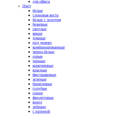
для офиса
Цвет
белые
слоновая кость
белые с золотом
бежевые
светлые
яркие
темные
под дерево
комбинированные
черно-белые
серые
черные
коричневые
красные
фисташковые
зеленые
бирюзовые
голубые
синие
фиолетовые
венге
зебрано
с патиной