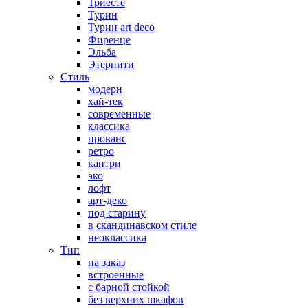
Триесте
Турин
Турин art deco
Фиренце
Эльба
Этернити
Стиль
модерн
хай-тек
современные
классика
прованс
ретро
кантри
эко
лофт
арт-деко
под старину
в скандинавском стиле
неоклассика
Тип
на заказ
встроенные
с барной стойкой
без верхних шкафов