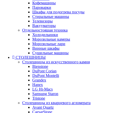
Кофемашины
Пароварки
Шкафы для подогрева посуды
Стиральные машины
Телевизоры
Вакууматоры
Отдельностоящая техника
Холодильники
Морозильные камеры
Морозильные лари
Винные шкафы
Сушильные машины
СТОЛЕШНИЦЫ
Столешницы из искусственного камня
Bienstone
DuPont Corian
DuPont Montelli
Grandex
Hanex
LG Hi-Macs
Samsung Staron
Tristone
Столешницы из кварцевого агломерата
Avant Quartz
CaesarStone