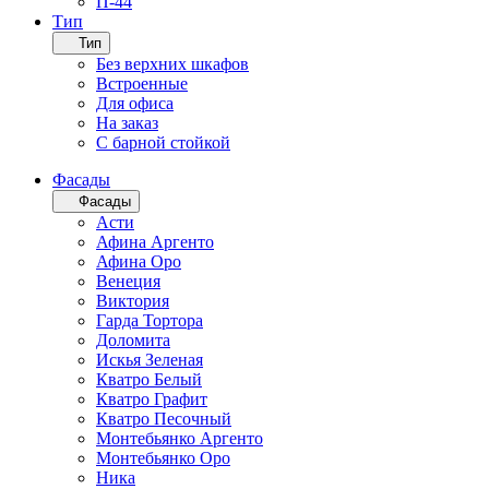
П-44
Тип
Тип
Без верхних шкафов
Встроенные
Для офиса
На заказ
С барной стойкой
Фасады
Фасады
Асти
Афина Аргенто
Афина Оро
Венеция
Виктория
Гарда Тортора
Доломита
Искья Зеленая
Кватро Белый
Кватро Графит
Кватро Песочный
Монтебьянко Аргенто
Монтебьянко Оро
Ника