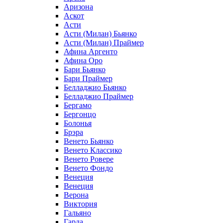
Аризона
Аскот
Асти
Асти (Милан) Бьянко
Асти (Милан) Праймер
Афина Аргенто
Афина Оро
Бари Бьянко
Бари Праймер
Белладжио Бьянко
Белладжио Праймер
Бергамо
Бергонцо
Болонья
Брэра
Венето Бьянко
Венето Классико
Венето Ровере
Венето Фондо
Венеция
Венеция
Верона
Виктория
Гальяно
Гарда