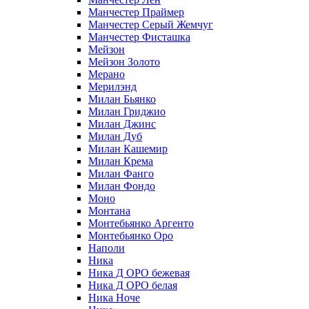
Манчестер Праймер
Манчестер Серый Жемчуг
Манчестер Фисташка
Мейзон
Мейзон Золото
Мерано
Мерилэнд
Милан Бьянко
Милан Гриджио
Милан Джинс
Милан Дуб
Милан Кашемир
Милан Крема
Милан Фанго
Милан Фондо
Моно
Монтана
Монтебьянко Аргенто
Монтебьянко Оро
Наполи
Ника
Ника Д ОРО бежевая
Ника Д ОРО белая
Ника Ноче