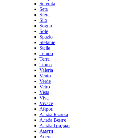
Serenita
Seta
Sfera
Silo
Sogno
Sole
Spazio
Stefanie
Stella
Tempo
Terra
Trama
Valeria
Vento
Verde
Vetro
Vista
Viva
Vivace
Айрон
Альба Бьянка
Альба Венге
Альба Гриджо
Амати
Арена