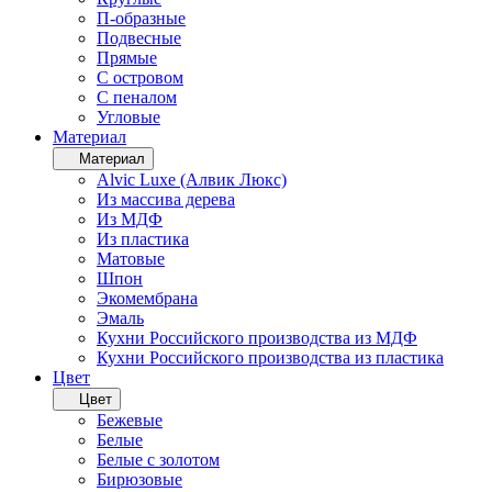
П-образные
Подвесные
Прямые
С островом
С пеналом
Угловые
Материал
Материал
Alvic Luxe (Алвик Люкс)
Из массива дерева
Из МДФ
Из пластика
Матовые
Шпон
Экомембрана
Эмаль
Кухни Российского производства из МДФ
Кухни Российского производства из пластика
Цвет
Цвет
Бежевые
Белые
Белые с золотом
Бирюзовые