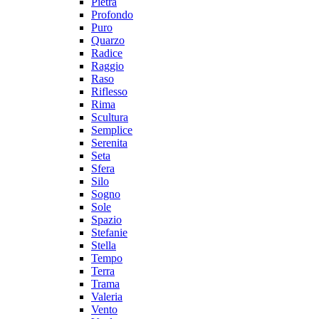
Pietra
Profondo
Puro
Quarzo
Radice
Raggio
Raso
Riflesso
Rima
Scultura
Semplice
Serenita
Seta
Sfera
Silo
Sogno
Sole
Spazio
Stefanie
Stella
Tempo
Terra
Trama
Valeria
Vento