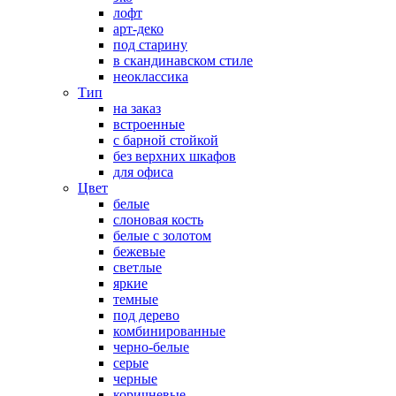
лофт
арт-деко
под старину
в скандинавском стиле
неоклассика
Тип
на заказ
встроенные
с барной стойкой
без верхних шкафов
для офиса
Цвет
белые
слоновая кость
белые с золотом
бежевые
светлые
яркие
темные
под дерево
комбинированные
черно-белые
серые
черные
коричневые