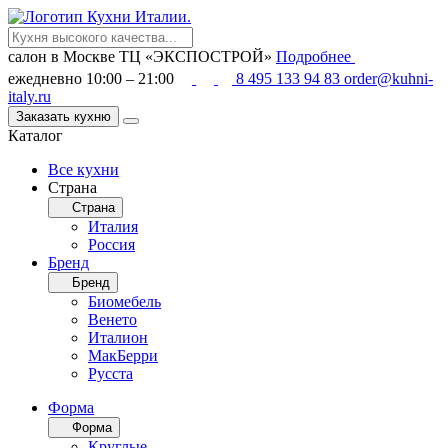
салон в Москве
ТЦ «ЭКСПОСТРОЙ»
Подробнее
ежедневно 10:00 – 21:00
8 495 133 94 83
order@kuhni-
italy.ru
Заказать кухню
Каталог
Все кухни
Страна
Страна
Италия
Россия
Бренд
Бренд
Биомебель
Венето
Италион
МакБерри
Русста
Форма
Форма
Круглые