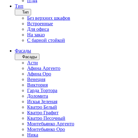
П-44
Тип
Тип
Без верхних шкафов
Встроенные
Для офиса
На заказ
С барной стойкой
Фасады
Фасады
Асти
Афина Аргенто
Афина Оро
Венеция
Виктория
Гарда Тортора
Доломита
Искья Зеленая
Кватро Белый
Кватро Графит
Кватро Песочный
Монтебьянко Аргенто
Монтебьянко Оро
Ника