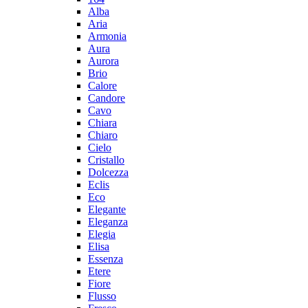
Alba
Aria
Armonia
Aura
Aurora
Brio
Calore
Candore
Cavo
Chiara
Chiaro
Cielo
Cristallo
Dolcezza
Eclis
Eco
Elegante
Eleganza
Elegia
Elisa
Essenza
Etere
Fiore
Flusso