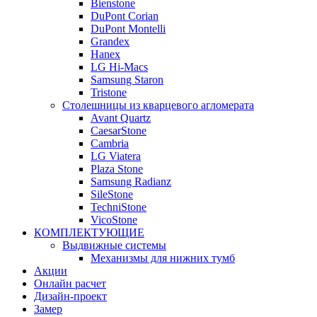
Bienstone
DuPont Corian
DuPont Montelli
Grandex
Hanex
LG Hi-Macs
Samsung Staron
Tristone
Столешницы из кварцевого агломерата
Avant Quartz
CaesarStone
Cambria
LG Viatera
Plaza Stone
Samsung Radianz
SileStone
TechniStone
VicoStone
КОМПЛЕКТУЮЩИЕ
Выдвижные системы
Механизмы для нижних тумб
Акции
Онлайн расчет
Дизайн-проект
Замер