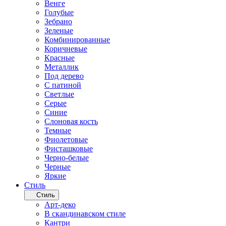
Венге
Голубые
Зебрано
Зеленые
Комбинированные
Коричневые
Красные
Металлик
Под дерево
С патиной
Светлые
Серые
Синие
Слоновая кость
Темные
Фиолетовые
Фисташковые
Черно-белые
Черные
Яркие
Стиль
Стиль
Арт-деко
В скандинавском стиле
Кантри