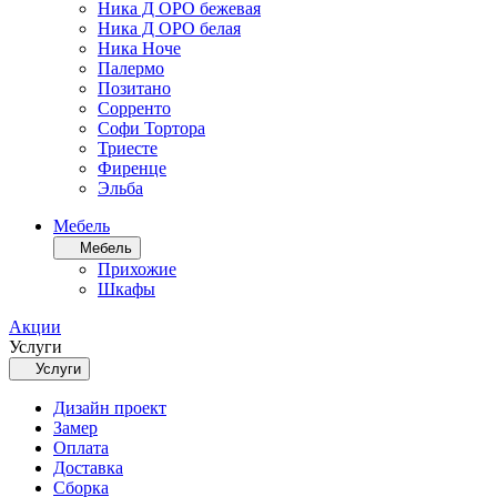
Ника Д ОРО бежевая
Ника Д ОРО белая
Ника Ноче
Палермо
Позитано
Сорренто
Софи Тортора
Триесте
Фиренце
Эльба
Мебель
Мебель
Прихожие
Шкафы
Акции
Услуги
Услуги
Дизайн проект
Замер
Оплата
Доставка
Сборка