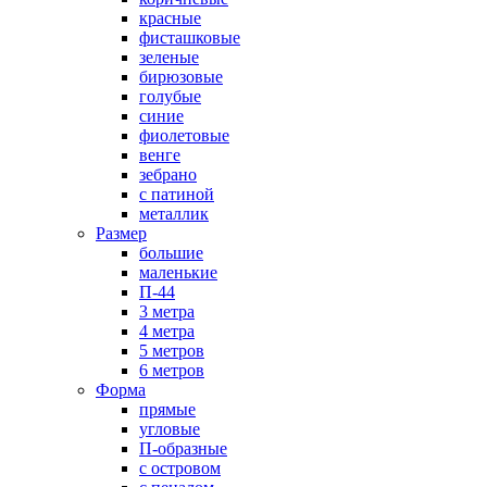
красные
фисташковые
зеленые
бирюзовые
голубые
синие
фиолетовые
венге
зебрано
с патиной
металлик
Размер
большие
маленькие
П-44
3 метра
4 метра
5 метров
6 метров
Форма
прямые
угловые
П-образные
с островом