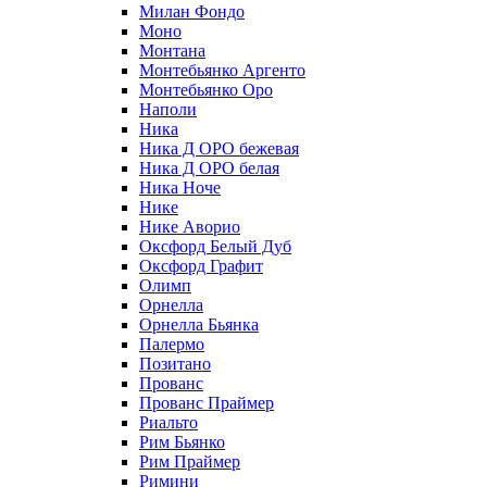
Милан Фондо
Моно
Монтана
Монтебьянко Аргенто
Монтебьянко Оро
Наполи
Ника
Ника Д ОРО бежевая
Ника Д ОРО белая
Ника Ноче
Нике
Нике Аворио
Оксфорд Белый Дуб
Оксфорд Графит
Олимп
Орнелла
Орнелла Бьянка
Палермо
Позитано
Прованс
Прованс Праймер
Риальто
Рим Бьянко
Рим Праймер
Римини