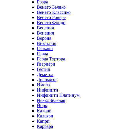
Брэра
Венето Бьянко
Венето Классико
Венето Ровере
Венето Фондо
Венеция
Венеция
Верона
Виктория
Гальяно
Гарда
Гарда Тортора
Гварнери
Гестия
Деметра
Доломита
Имола
Инфинити
Инфинити Платинум
Искья Зеленая
Йорк
Кадоро
Кальяри
Капри
Каррара