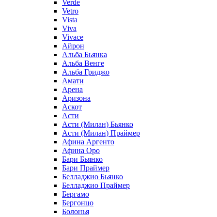
Verde
Vetro
Vista
Viva
Vivace
Айрон
Альба Бьянка
Альба Венге
Альба Гриджо
Амати
Арена
Аризона
Аскот
Асти
Асти (Милан) Бьянко
Асти (Милан) Праймер
Афина Аргенто
Афина Оро
Бари Бьянко
Бари Праймер
Белладжио Бьянко
Белладжио Праймер
Бергамо
Бергонцо
Болонья