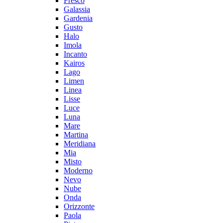
Fresco
Galassia
Gardenia
Gusto
Halo
Imola
Incanto
Kairos
Lago
Limen
Linea
Lisse
Luce
Luna
Mare
Martina
Meridiana
Mia
Misto
Moderno
Nevo
Nube
Onda
Orizzonte
Paola