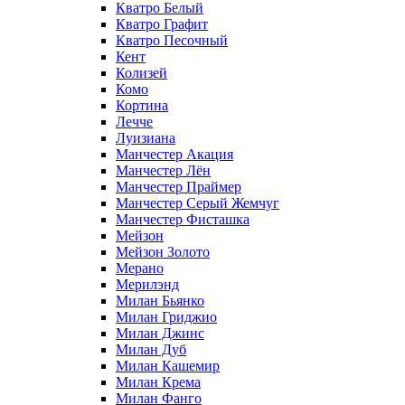
Кватро Белый
Кватро Графит
Кватро Песочный
Кент
Колизей
Комо
Кортина
Лечче
Луизиана
Манчестер Акация
Манчестер Лён
Манчестер Праймер
Манчестер Серый Жемчуг
Манчестер Фисташка
Мейзон
Мейзон Золото
Мерано
Мерилэнд
Милан Бьянко
Милан Гриджио
Милан Джинс
Милан Дуб
Милан Кашемир
Милан Крема
Милан Фанго