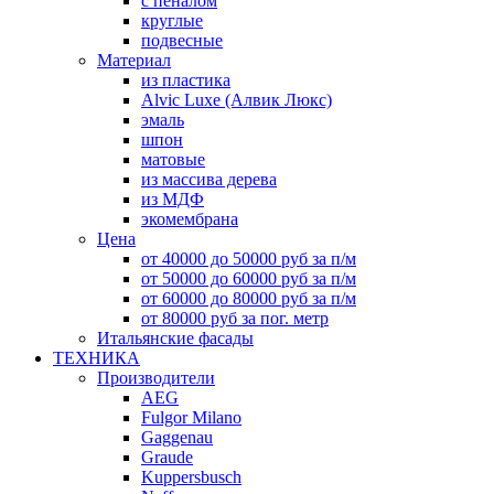
с пеналом
круглые
подвесные
Материал
из пластика
Alvic Luxe (Алвик Люкс)
эмаль
шпон
матовые
из массива дерева
из МДФ
экомембрана
Цена
от 40000 до 50000 руб за п/м
от 50000 до 60000 руб за п/м
от 60000 до 80000 руб за п/м
от 80000 руб за пог. метр
Итальянские фасады
ТЕХНИКА
Производители
AEG
Fulgor Milano
Gaggenau
Graude
Kuppersbusch