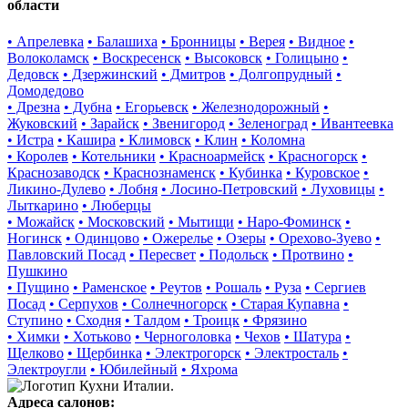
области
• Апрелевка
• Балашиха
• Бронницы
• Верея
• Видное
•
Волоколамск
• Воскресенск
• Высоковск
• Голицыно
•
Дедовск
• Дзержинский
• Дмитров
• Долгопрудный
•
Домодедово
• Дрезна
• Дубна
• Егорьевск
• Железнодорожный
•
Жуковский
• Зарайск
• Звенигород
• Зеленоград
• Ивантеевка
• Истра
• Кашира
• Климовск
• Клин
• Коломна
• Королев
• Котельники
• Красноармейск
• Красногорск
•
Краснозаводск
• Краснознаменск
• Кубинка
• Куровское
•
Ликино-Дулево
• Лобня
• Лосино-Петровский
• Луховицы
•
Лыткарино
• Люберцы
• Можайск
• Московский
• Мытищи
• Наро-Фоминск
•
Ногинск
• Одинцово
• Ожерелье
• Озеры
• Орехово-Зуево
•
Павловский Посад
• Пересвет
• Подольск
• Протвино
•
Пушкино
• Пущино
• Раменское
• Реутов
• Рошаль
• Руза
• Сергиев
Посад
• Серпухов
• Солнечногорск
• Старая Купавна
•
Ступино
• Сходня
• Талдом
• Троицк
• Фрязино
• Химки
• Хотьково
• Черноголовка
• Чехов
• Шатура
•
Щелково
• Щербинка
• Электрогорск
• Электросталь
•
Электроугли
• Юбилейный
• Яхрома
Адреса салонов: