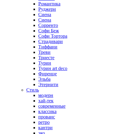
Романтика
Руджери
Сиена
Сиена
Сорренто
Софи Беж
Софи Тортора
Страдивари
Тиффани
Треви
Триесте
Турин
Турин art deco
Фиренце
Эльба
Этернити
Стиль
модерн
хай-тек
современные
классика
прованс
ретро
кантри
эко