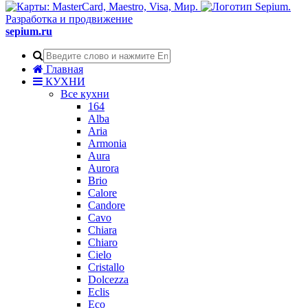
Разработка и продвижение
sepium.ru
Главная
КУХНИ
Все кухни
164
Alba
Aria
Armonia
Aura
Aurora
Brio
Calore
Candore
Cavo
Chiara
Chiaro
Cielo
Cristallo
Dolcezza
Eclis
Eco