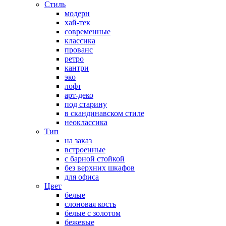
Стиль
модерн
хай-тек
современные
классика
прованс
ретро
кантри
эко
лофт
арт-деко
под старину
в скандинавском стиле
неоклассика
Тип
на заказ
встроенные
с барной стойкой
без верхних шкафов
для офиса
Цвет
белые
слоновая кость
белые с золотом
бежевые