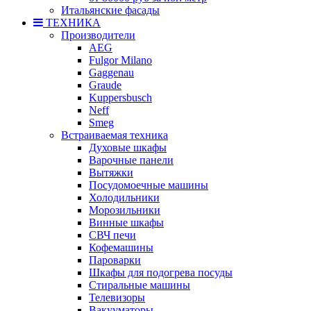
Итальянские фасады
ТЕХНИКА
Производители
AEG
Fulgor Milano
Gaggenau
Graude
Kuppersbusch
Neff
Smeg
Встраиваемая техника
Духовые шкафы
Варочные панели
Вытяжки
Посудомоечные машины
Холодильники
Морозильники
Винные шкафы
СВЧ печи
Кофемашины
Пароварки
Шкафы для подогрева посуды
Стиральные машины
Телевизоры
Вакууматоры