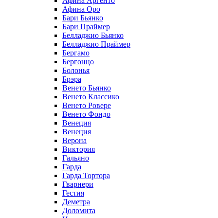
Афина Аргенто
Афина Оро
Бари Бьянко
Бари Праймер
Белладжио Бьянко
Белладжио Праймер
Бергамо
Бергонцо
Болонья
Брэра
Венето Бьянко
Венето Классико
Венето Ровере
Венето Фондо
Венеция
Венеция
Верона
Виктория
Гальяно
Гарда
Гарда Тортора
Гварнери
Гестия
Деметра
Доломита