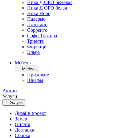
Ника Д ОРО бежевая
Ника Д ОРО белая
Ника Ноче
Палермо
Позитано
Сорренто
Софи Тортора
Триесте
Фиренце
Эльба
Мебель
Мебель
Прихожие
Шкафы
Акции
Услуги
Услуги
Дизайн проект
Замер
Оплата
Доставка
Сборка