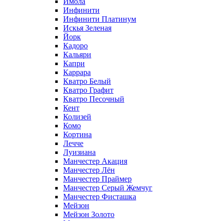
Имола
Инфинити
Инфинити Платинум
Искья Зеленая
Йорк
Кадоро
Кальяри
Капри
Каррара
Кватро Белый
Кватро Графит
Кватро Песочный
Кент
Колизей
Комо
Кортина
Лечче
Луизиана
Манчестер Акация
Манчестер Лён
Манчестер Праймер
Манчестер Серый Жемчуг
Манчестер Фисташка
Мейзон
Мейзон Золото