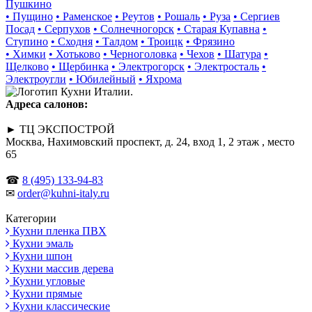
Пушкино
• Пущино
• Раменское
• Реутов
• Рошаль
• Руза
• Сергиев
Посад
• Серпухов
• Солнечногорск
• Старая Купавна
•
Ступино
• Сходня
• Талдом
• Троицк
• Фрязино
• Химки
• Хотьково
• Черноголовка
• Чехов
• Шатура
•
Щелково
• Щербинка
• Электрогорск
• Электросталь
•
Электроугли
• Юбилейный
• Яхрома
Адреса салонов:
► ТЦ ЭКСПОСТРОЙ
Москва, Нахимовский проспект, д. 24, вход 1, 2 этаж , место
65
☎
8 (495) 133-94-83
✉
order@kuhni-italy.ru
Категории
Кухни пленка ПВХ
Кухни эмаль
Кухни шпон
Кухни массив дерева
Кухни угловые
Кухни прямые
Кухни классические