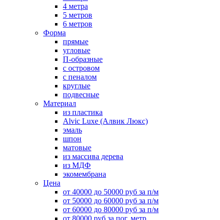
4 метра
5 метров
6 метров
Форма
прямые
угловые
П-образные
с островом
с пеналом
круглые
подвесные
Материал
из пластика
Alvic Luxe (Алвик Люкс)
эмаль
шпон
матовые
из массива дерева
из МДФ
экомембрана
Цена
от 40000 до 50000 руб за п/м
от 50000 до 60000 руб за п/м
от 60000 до 80000 руб за п/м
от 80000 руб за пог. метр