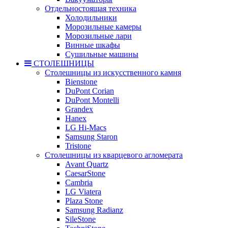
Отдельностоящая техника
Холодильники
Морозильные камеры
Морозильные лари
Винные шкафы
Сушильные машины
СТОЛЕШНИЦЫ
Столешницы из искусственного камня
Bienstone
DuPont Corian
DuPont Montelli
Grandex
Hanex
LG Hi-Macs
Samsung Staron
Tristone
Столешницы из кварцевого агломерата
Avant Quartz
CaesarStone
Cambria
LG Viatera
Plaza Stone
Samsung Radianz
SileStone