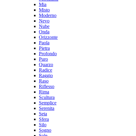
Mia
Misto
Moderno
Nevo
Nube
Onda
Orizzonte
Paola
Pietra
Profondo
Puro
Quarzo
Radice
Raggio
Raso
Riflesso
Rima
Scultura
Semplice
Serenita
Seta
Sfera
Silo
Sogno
Sole