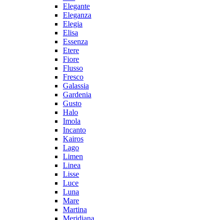
Elegante
Eleganza
Elegia
Elisa
Essenza
Etere
Fiore
Flusso
Fresco
Galassia
Gardenia
Gusto
Halo
Imola
Incanto
Kairos
Lago
Limen
Linea
Lisse
Luce
Luna
Mare
Martina
Meridiana