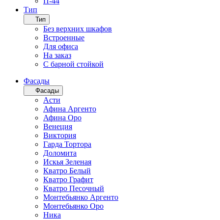
П-44
Тип
Тип
Без верхних шкафов
Встроенные
Для офиса
На заказ
С барной стойкой
Фасады
Фасады
Асти
Афина Аргенто
Афина Оро
Венеция
Виктория
Гарда Тортора
Доломита
Искья Зеленая
Кватро Белый
Кватро Графит
Кватро Песочный
Монтебьянко Аргенто
Монтебьянко Оро
Ника