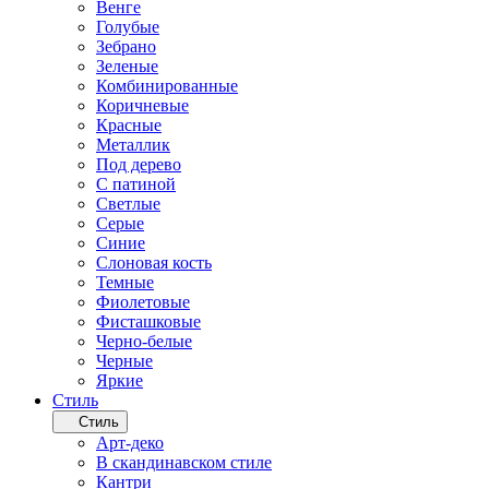
Венге
Голубые
Зебрано
Зеленые
Комбинированные
Коричневые
Красные
Металлик
Под дерево
С патиной
Светлые
Серые
Синие
Слоновая кость
Темные
Фиолетовые
Фисташковые
Черно-белые
Черные
Яркие
Стиль
Стиль
Арт-деко
В скандинавском стиле
Кантри