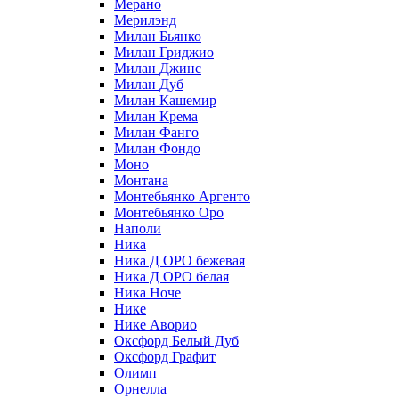
Мерано
Мерилэнд
Милан Бьянко
Милан Гриджио
Милан Джинс
Милан Дуб
Милан Кашемир
Милан Крема
Милан Фанго
Милан Фондо
Моно
Монтана
Монтебьянко Аргенто
Монтебьянко Оро
Наполи
Ника
Ника Д ОРО бежевая
Ника Д ОРО белая
Ника Ноче
Нике
Нике Аворио
Оксфорд Белый Дуб
Оксфорд Графит
Олимп
Орнелла