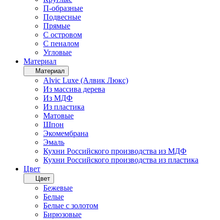
П-образные
Подвесные
Прямые
С островом
С пеналом
Угловые
Материал
Материал
Alvic Luxe (Алвик Люкс)
Из массива дерева
Из МДФ
Из пластика
Матовые
Шпон
Экомембрана
Эмаль
Кухни Российского производства из МДФ
Кухни Российского производства из пластика
Цвет
Цвет
Бежевые
Белые
Белые с золотом
Бирюзовые