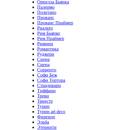
Орнелла Бьянка
Палермо
Позитано
Прованс
Прованс Праймер
Риальто
Рим Бьянко
Рим Праймер
Римини
Романтика
Руджери
Сиена
Сиена
Сорренто
Софи Беж
Софи Тортора
Страдивари
Тиффани
Треви
Триесте
Турин
Турин art deco
Фиренце
Эльба
Этернити