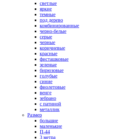
светлые
яркие
темные
под дерево
комбинированные
черно-белые
серые
черные
коричневые
красные
фисташковые
зеленые
бирюзовые
голубые
синие
фиолетовые
венге
зебрано
с патиной
металлик
Размер
большие
маленькие
П-44
3 метра