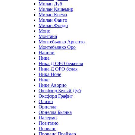
Милан Дуб
Милан Кашемир
Милан Крема
Милан Фанго
Милан Фондо
Моно
Монтана
Монтебьянко Аргенто
Монтебьянко Оро
Наполи
Ника
Ника Д ОРО бежевая
Ника Д ОРО белая
Ника Ноче
Нике
Нике Аворио
Оксфорд Белый Дуб
Оксфорд Графит
Олимп
Орнелла
Орнелла Бьянка
Палермо
Позитано
Прованс
Прованс Праймер