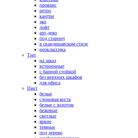
прованс
ретро
кантри
эко
лофт
арт-деко
под старину
в скандинавском стиле
неоклассика
Тип
на заказ
встроенные
с барной стойкой
без верхних шкафов
для офиса
Цвет
белые
слоновая кость
белые с золотом
бежевые
светлые
яркие
темные
под дерево