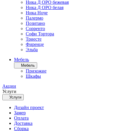
Ника Д ОРО бежевая
Ника Д ОРО белая
Ника Ноче
Палермо
Позитано
Сорренто
Софи Тортора
Триесте
Фиренце
Эльба
Мебель
Мебель
Прихожие
Шкафы
Акции
Услуги
Услуги
Дизайн проект
Замер
Оплата
Доставка
Сборка