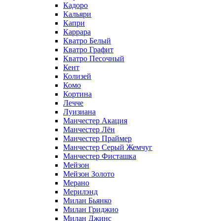
Кадоро
Кальяри
Капри
Каррара
Кватро Белый
Кватро Графит
Кватро Песочный
Кент
Колизей
Комо
Кортина
Лечче
Луизиана
Манчестер Акация
Манчестер Лён
Манчестер Праймер
Манчестер Серый Жемчуг
Манчестер Фисташка
Мейзон
Мейзон Золото
Мерано
Мерилэнд
Милан Бьянко
Милан Гриджио
Милан Джинс