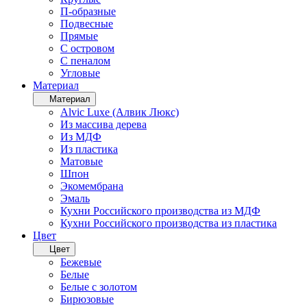
П-образные
Подвесные
Прямые
С островом
С пеналом
Угловые
Материал
Материал
Alvic Luxe (Алвик Люкс)
Из массива дерева
Из МДФ
Из пластика
Матовые
Шпон
Экомембрана
Эмаль
Кухни Российского производства из МДФ
Кухни Российского производства из пластика
Цвет
Цвет
Бежевые
Белые
Белые с золотом
Бирюзовые