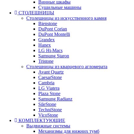
Винные шкафы
Сушильные машины
СТОЛЕШНИЦЫ
Столешницы из искусственного камня
Bienstone
DuPont Corian
DuPont Montelli
Grandex
Hanex
LG Hi-Macs
Samsung Staron
Tristone
Столешницы из кварцевого агломерата
Avant Quartz
CaesarStone
Cambria
LG Viatera
Plaza Stone
Samsung Radianz
SileStone
TechniStone
VicoStone
КОМПЛЕКТУЮЩИЕ
Выдвижные системы
Механизмы для нижних тумб