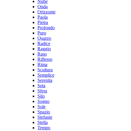
Nube
Onda
Orizzonte
Paola
Pietra
Profondo
Puro
Quarzo
Radice
Raggio
Raso
Riflesso
Rima
Scultura
Semplice
Serenita
Seta
Sfera
Silo
Sogno
Sole
Spazio
Stefanie
Stella
Tempo