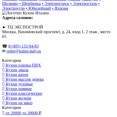
Щелково
• Щербинка
• Электрогорск
• Электросталь
•
Электроугли
• Юбилейный
• Яхрома
Адреса салонов:
► ТЦ ЭКСПОСТРОЙ
Москва, Нахимовский проспект, д. 24, вход 1, 2 этаж , место
65
☎
8 (495) 133-94-83
✉
order@kuhni-italy.ru
Категории
Кухни пленка ПВХ
Кухни эмаль
Кухни шпон
Кухни массив дерева
Кухни угловые
Кухни прямые
Кухни классические
Кухни модерн
Кухни на заказ
Категории
от 20000 до 30000 ₽