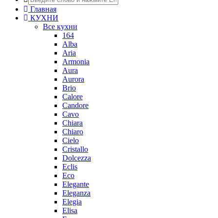
Главная
КУХНИ
Все кухни
164
Alba
Aria
Armonia
Aura
Aurora
Brio
Calore
Candore
Cavo
Chiara
Chiaro
Cielo
Cristallo
Dolcezza
Eclis
Eco
Elegante
Eleganza
Elegia
Elisa