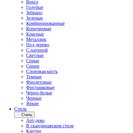
Венге
Голубые
Зебрано
Зеленые
Комбинированные
Коричневые
Красные
Металлик
Под дерево
С патиной
Светлые
Серые
Синие
Слоновая кость
Темные
Фиолетовые
Фисташковые
Черно-белые
Черные
Яркие
Стиль
Стиль
Арт-деко
В скандинавском стиле
Кантри