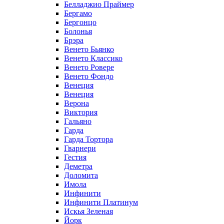
Белладжио Праймер
Бергамо
Бергонцо
Болонья
Брэра
Венето Бьянко
Венето Классико
Венето Ровере
Венето Фондо
Венеция
Венеция
Верона
Виктория
Гальяно
Гарда
Гарда Тортора
Гварнери
Гестия
Деметра
Доломита
Имола
Инфинити
Инфинити Платинум
Искья Зеленая
Йорк