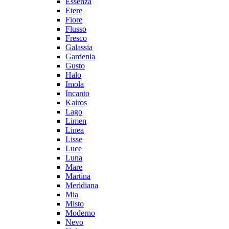
Essenza
Etere
Fiore
Flusso
Fresco
Galassia
Gardenia
Gusto
Halo
Imola
Incanto
Kairos
Lago
Limen
Linea
Lisse
Luce
Luna
Mare
Martina
Meridiana
Mia
Misto
Moderno
Nevo