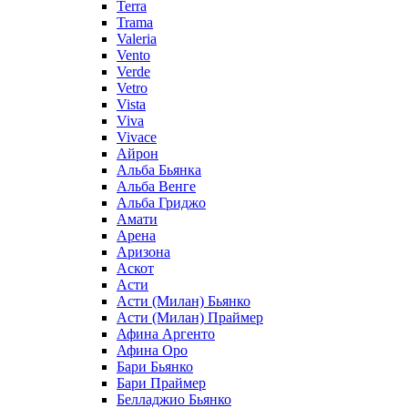
Terra
Trama
Valeria
Vento
Verde
Vetro
Vista
Viva
Vivace
Айрон
Альба Бьянка
Альба Венге
Альба Гриджо
Амати
Арена
Аризона
Аскот
Асти
Асти (Милан) Бьянко
Асти (Милан) Праймер
Афина Аргенто
Афина Оро
Бари Бьянко
Бари Праймер
Белладжио Бьянко