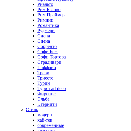
Риальто
Рим Бьянко
Рим Праймер
Римини
Романтика
Руджери
Сиена
Сиена
Сорренто
Софи Беж
Софи Тортора
Страдивари
Тиффани
Треви
Триесте
Турин
Турин art deco
Фиренце
Эльба
Этернити
Стиль
модерн
хай-тек
современные
классика