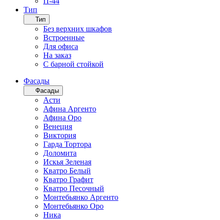
П-44
Тип
Тип
Без верхних шкафов
Встроенные
Для офиса
На заказ
С барной стойкой
Фасады
Фасады
Асти
Афина Аргенто
Афина Оро
Венеция
Виктория
Гарда Тортора
Доломита
Искья Зеленая
Кватро Белый
Кватро Графит
Кватро Песочный
Монтебьянко Аргенто
Монтебьянко Оро
Ника