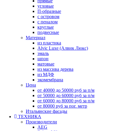
прямые
угловые
П-образные
с островом
с пеналом
круглые
подвесные
Материал
из пластика
Alvic Luxe (Алвик Люкс)
эмаль
шпон
матовые
из массива дерева
из МДФ
экомембрана
Цена
от 40000 до 50000 руб за п/м
от 50000 до 60000 руб за п/м
от 60000 до 80000 руб за п/м
от 80000 руб за пог. метр
Итальянские фасады
ТЕХНИКА
Производители
AEG