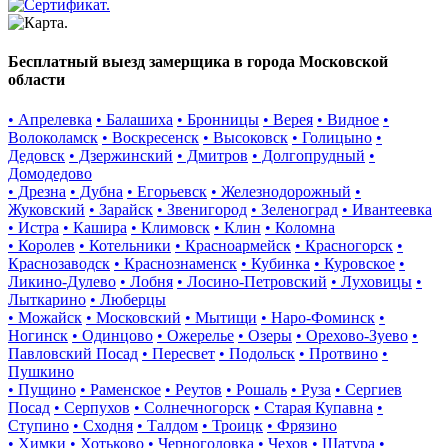
Бесплатный выезд замерщика в города Московской
области
• Апрелевка
• Балашиха
• Бронницы
• Верея
• Видное
•
Волоколамск
• Воскресенск
• Высоковск
• Голицыно
•
Дедовск
• Дзержинский
• Дмитров
• Долгопрудный
•
Домодедово
• Дрезна
• Дубна
• Егорьевск
• Железнодорожный
•
Жуковский
• Зарайск
• Звенигород
• Зеленоград
• Ивантеевка
• Истра
• Кашира
• Климовск
• Клин
• Коломна
• Королев
• Котельники
• Красноармейск
• Красногорск
•
Краснозаводск
• Краснознаменск
• Кубинка
• Куровское
•
Ликино-Дулево
• Лобня
• Лосино-Петровский
• Луховицы
•
Лыткарино
• Люберцы
• Можайск
• Московский
• Мытищи
• Наро-Фоминск
•
Ногинск
• Одинцово
• Ожерелье
• Озеры
• Орехово-Зуево
•
Павловский Посад
• Пересвет
• Подольск
• Протвино
•
Пушкино
• Пущино
• Раменское
• Реутов
• Рошаль
• Руза
• Сергиев
Посад
• Серпухов
• Солнечногорск
• Старая Купавна
•
Ступино
• Сходня
• Талдом
• Троицк
• Фрязино
• Химки
• Хотьково
• Черноголовка
• Чехов
• Шатура
•