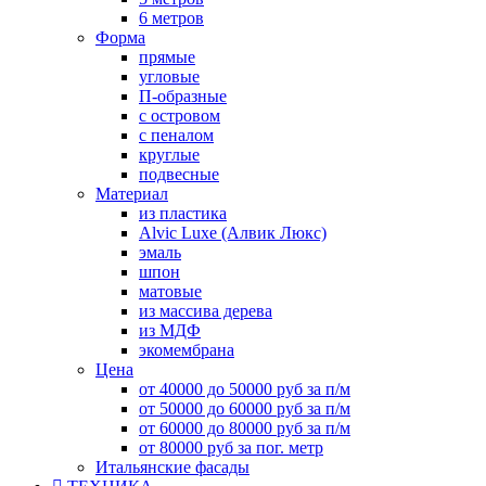
6 метров
Форма
прямые
угловые
П-образные
с островом
с пеналом
круглые
подвесные
Материал
из пластика
Alvic Luxe (Алвик Люкс)
эмаль
шпон
матовые
из массива дерева
из МДФ
экомембрана
Цена
от 40000 до 50000 руб за п/м
от 50000 до 60000 руб за п/м
от 60000 до 80000 руб за п/м
от 80000 руб за пог. метр
Итальянские фасады