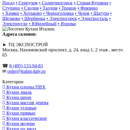
Посад
• Серпухов
• Солнечногорск
• Старая Купавна
•
Ступино
• Сходня
• Талдом
• Троицк
• Фрязино
• Химки
• Хотьково
• Черноголовка
• Чехов
• Шатура
•
Щелково
• Щербинка
• Электрогорск
• Электросталь
•
Электроугли
• Юбилейный
• Яхрома
Адреса салонов:
► ТЦ ЭКСПОСТРОЙ
Москва, Нахимовский проспект, д. 24, вход 1, 2 этаж , место
65
☎
8 (495) 133-94-83
✉
order@kuhni-italy.ru
Категории
Кухни пленка ПВХ
Кухни эмаль
Кухни шпон
Кухни массив дерева
Кухни угловые
Кухни прямые
Кухни классические
Кухни модерн
Кухни на заказ