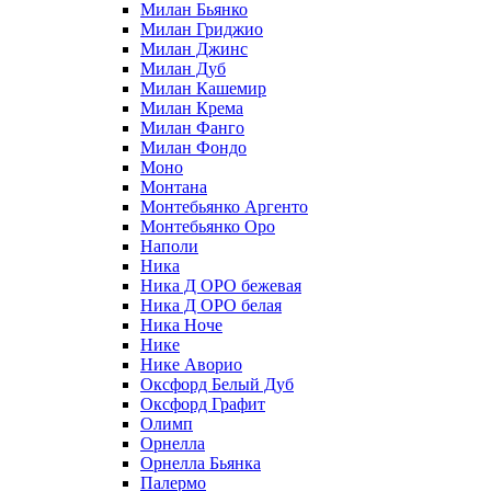
Милан Бьянко
Милан Гриджио
Милан Джинс
Милан Дуб
Милан Кашемир
Милан Крема
Милан Фанго
Милан Фондо
Моно
Монтана
Монтебьянко Аргенто
Монтебьянко Оро
Наполи
Ника
Ника Д ОРО бежевая
Ника Д ОРО белая
Ника Ноче
Нике
Нике Аворио
Оксфорд Белый Дуб
Оксфорд Графит
Олимп
Орнелла
Орнелла Бьянка
Палермо