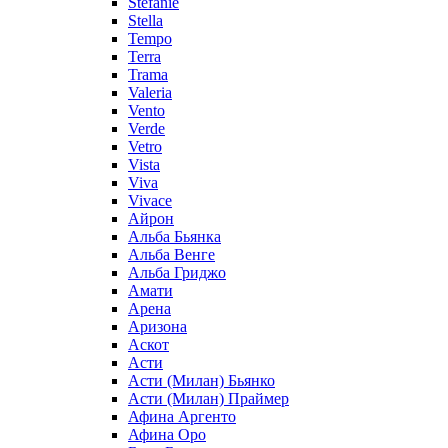
Stefanie
Stella
Tempo
Terra
Trama
Valeria
Vento
Verde
Vetro
Vista
Viva
Vivace
Айрон
Альба Бьянка
Альба Венге
Альба Гриджо
Амати
Арена
Аризона
Аскот
Асти
Асти (Милан) Бьянко
Асти (Милан) Праймер
Афина Аргенто
Афина Оро