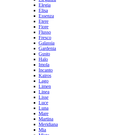
Elegia
Elisa
Essenza
Etere
Fiore
Flusso
Fresco
Galassia
Gardenia
Gusto
Halo
Imola
Incanto
Kairos
Lago
Limen
Linea
Lisse
Luce
Luna
Mare
Martina
Meridiana
Mia