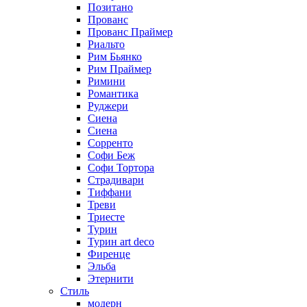
Позитано
Прованс
Прованс Праймер
Риальто
Рим Бьянко
Рим Праймер
Римини
Романтика
Руджери
Сиена
Сиена
Сорренто
Софи Беж
Софи Тортора
Страдивари
Тиффани
Треви
Триесте
Турин
Турин art deco
Фиренце
Эльба
Этернити
Стиль
модерн