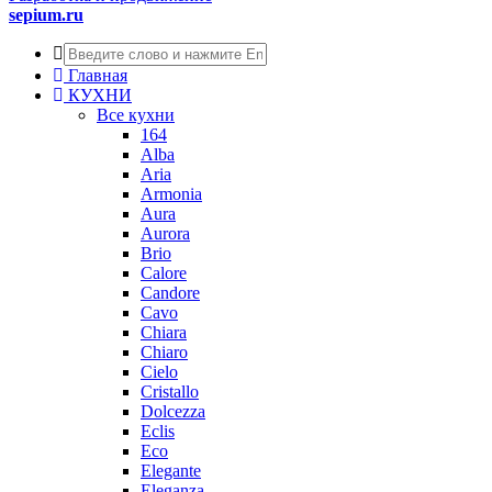
sepium.ru
Главная
КУХНИ
Все кухни
164
Alba
Aria
Armonia
Aura
Aurora
Brio
Calore
Candore
Cavo
Chiara
Chiaro
Cielo
Cristallo
Dolcezza
Eclis
Eco
Elegante
Eleganza