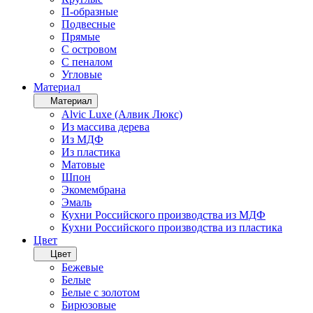
П-образные
Подвесные
Прямые
С островом
С пеналом
Угловые
Материал
Материал
Alvic Luxe (Алвик Люкс)
Из массива дерева
Из МДФ
Из пластика
Матовые
Шпон
Экомембрана
Эмаль
Кухни Российского производства из МДФ
Кухни Российского производства из пластика
Цвет
Цвет
Бежевые
Белые
Белые с золотом
Бирюзовые