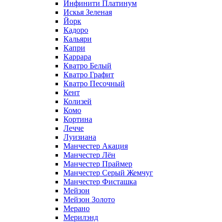
Инфинити Платинум
Искья Зеленая
Йорк
Кадоро
Кальяри
Капри
Каррара
Кватро Белый
Кватро Графит
Кватро Песочный
Кент
Колизей
Комо
Кортина
Лечче
Луизиана
Манчестер Акация
Манчестер Лён
Манчестер Праймер
Манчестер Серый Жемчуг
Манчестер Фисташка
Мейзон
Мейзон Золото
Мерано
Мерилэнд