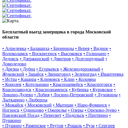
Бесплатный выезд замерщика в города Московской
области
• Апрелевка
• Балашиха
• Бронницы
• Верея
• Видное
•
Волоколамск
• Воскресенск
• Высоковск
• Голицыно
•
Дедовск
• Дзержинский
• Дмитров
• Долгопрудный
•
Домодедово
• Дрезна
• Дубна
• Егорьевск
• Железнодорожный
•
Жуковский
• Зарайск
• Звенигород
• Зеленоград
• Ивантеевка
• Истра
• Кашира
• Климовск
• Клин
• Коломна
• Королев
• Котельники
• Красноармейск
• Красногорск
•
Краснозаводск
• Краснознаменск
• Кубинка
• Куровское
•
Ликино-Дулево
• Лобня
• Лосино-Петровский
• Луховицы
•
Лыткарино
• Люберцы
• Можайск
• Московский
• Мытищи
• Наро-Фоминск
•
Ногинск
• Одинцово
• Ожерелье
• Озеры
• Орехово-Зуево
•
Павловский Посад
• Пересвет
• Подольск
• Протвино
•
Пушкино
• Пущино
• Раменское
• Реутов
• Рошаль
• Руза
• Сергиев