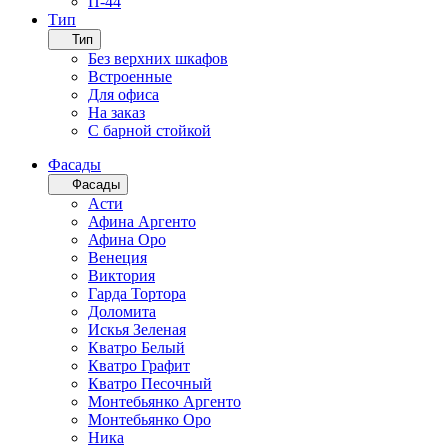
П-44
Тип
Тип
Без верхних шкафов
Встроенные
Для офиса
На заказ
С барной стойкой
Фасады
Фасады
Асти
Афина Аргенто
Афина Оро
Венеция
Виктория
Гарда Тортора
Доломита
Искья Зеленая
Кватро Белый
Кватро Графит
Кватро Песочный
Монтебьянко Аргенто
Монтебьянко Оро
Ника