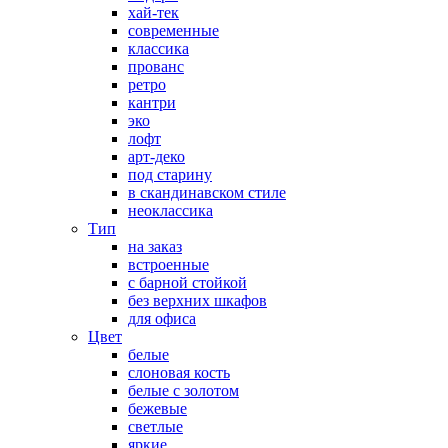
хай-тек
современные
классика
прованс
ретро
кантри
эко
лофт
арт-деко
под старину
в скандинавском стиле
неоклассика
Тип
на заказ
встроенные
с барной стойкой
без верхних шкафов
для офиса
Цвет
белые
слоновая кость
белые с золотом
бежевые
светлые
яркие