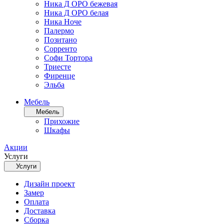
Ника Д ОРО бежевая
Ника Д ОРО белая
Ника Ноче
Палермо
Позитано
Сорренто
Софи Тортора
Триесте
Фиренце
Эльба
Мебель
Мебель
Прихожие
Шкафы
Акции
Услуги
Услуги
Дизайн проект
Замер
Оплата
Доставка
Сборка