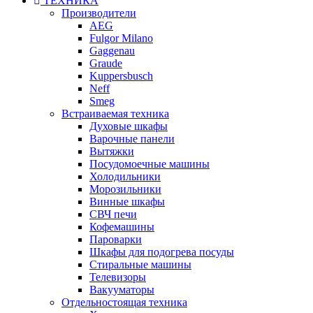
ТЕХНИКА
Производители
AEG
Fulgor Milano
Gaggenau
Graude
Kuppersbusch
Neff
Smeg
Встраиваемая техника
Духовые шкафы
Варочные панели
Вытяжки
Посудомоечные машины
Холодильники
Морозильники
Винные шкафы
СВЧ печи
Кофемашины
Пароварки
Шкафы для подогрева посуды
Стиральные машины
Телевизоры
Вакууматоры
Отдельностоящая техника