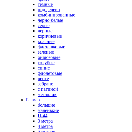
темные
под дерево
комбинированные
черно-белые
серые
черные
коричневые
красные
фисташковые
зеленые
бирюзовые
голубые
синие
фиолетовые
венге
зебрано
с патиной
металлик
Размер
большие
маленькие
П-44
3 метра
4 метра
5 метров