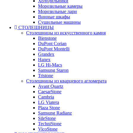
Холодильники
Морозильные камеры
Морозильные лари
Винные шкафы
Сушильные машины
СТОЛЕШНИЦЫ
Столешницы из искусственного камня
Bienstone
DuPont Corian
DuPont Montelli
Grandex
Hanex
LG Hi-Macs
Samsung Staron
Tristone
Столешницы из кварцевого агломерата
Avant Quartz
CaesarStone
Cambria
LG Viatera
Plaza Stone
Samsung Radianz
SileStone
TechniStone
VicoStone