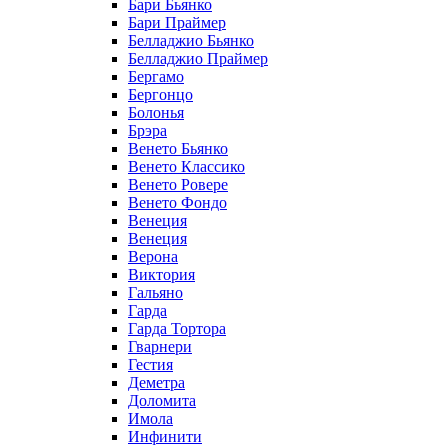
Бари Бьянко
Бари Праймер
Белладжио Бьянко
Белладжио Праймер
Бергамо
Бергонцо
Болонья
Брэра
Венето Бьянко
Венето Классико
Венето Ровере
Венето Фондо
Венеция
Венеция
Верона
Виктория
Гальяно
Гарда
Гарда Тортора
Гварнери
Гестия
Деметра
Доломита
Имола
Инфинити