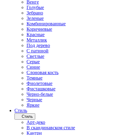
Венге
Голубые
Зебрано
Зеленые
Комбинированные
Коричневые
Красные
Металлик
Под дерево
С патиной
Светлые
Серые
Синие
Слоновая кость
Темные
Фиолетовые
Фисташковые
Черно-белые
Черные
Яркие
Стиль
Стиль
Арт-деко
В скандинавском стиле
Кантри