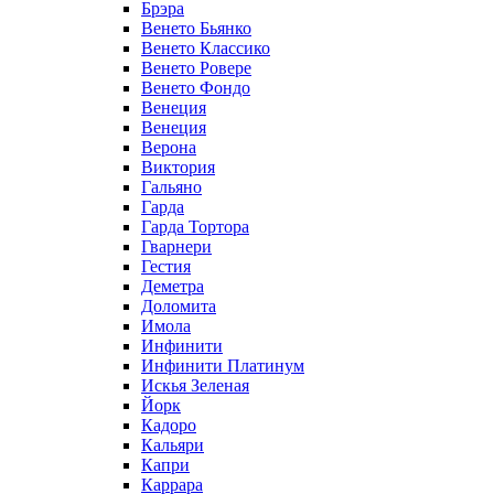
Брэра
Венето Бьянко
Венето Классико
Венето Ровере
Венето Фондо
Венеция
Венеция
Верона
Виктория
Гальяно
Гарда
Гарда Тортора
Гварнери
Гестия
Деметра
Доломита
Имола
Инфинити
Инфинити Платинум
Искья Зеленая
Йорк
Кадоро
Кальяри
Капри
Каррара