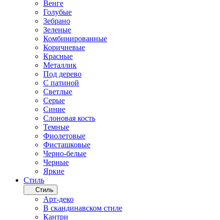
Венге
Голубые
Зебрано
Зеленые
Комбинированные
Коричневые
Красные
Металлик
Под дерево
С патиной
Светлые
Серые
Синие
Слоновая кость
Темные
Фиолетовые
Фисташковые
Черно-белые
Черные
Яркие
Стиль
Стиль
Арт-деко
В скандинавском стиле
Кантри