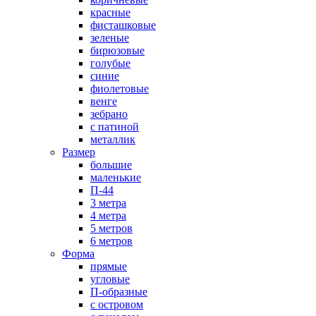
красные
фисташковые
зеленые
бирюзовые
голубые
синие
фиолетовые
венге
зебрано
с патиной
металлик
Размер
большие
маленькие
П-44
3 метра
4 метра
5 метров
6 метров
Форма
прямые
угловые
П-образные
с островом