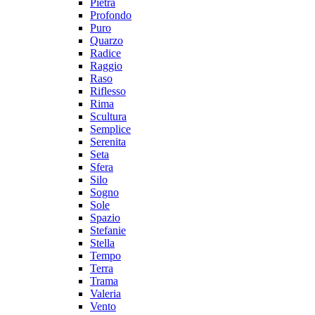
Pietra
Profondo
Puro
Quarzo
Radice
Raggio
Raso
Riflesso
Rima
Scultura
Semplice
Serenita
Seta
Sfera
Silo
Sogno
Sole
Spazio
Stefanie
Stella
Tempo
Terra
Trama
Valeria
Vento