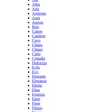
Alba
Aria
Armonia
Aura
Aurora
Brio
Calore
Candore
Cavo
Chiara
Chiaro
Cielo
Cristallo
Dolcezza
Eclis
Eco
Elegante
Eleganza
Elegia
Elisa
Essenza
Etere
Fiore
Flusso