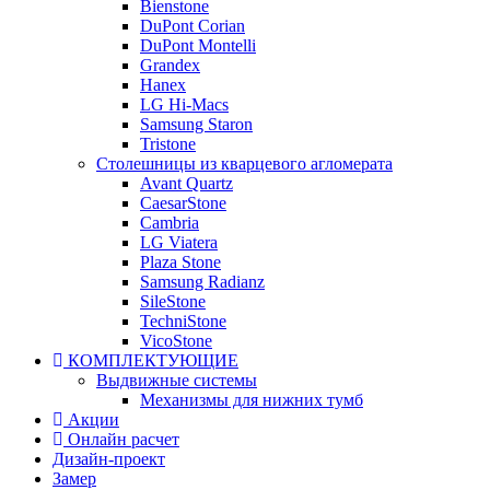
Bienstone
DuPont Corian
DuPont Montelli
Grandex
Hanex
LG Hi-Macs
Samsung Staron
Tristone
Столешницы из кварцевого агломерата
Avant Quartz
CaesarStone
Cambria
LG Viatera
Plaza Stone
Samsung Radianz
SileStone
TechniStone
VicoStone
КОМПЛЕКТУЮЩИЕ
Выдвижные системы
Механизмы для нижних тумб
Акции
Онлайн расчет
Дизайн-проект
Замер