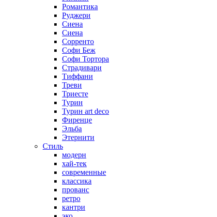
Романтика
Руджери
Сиена
Сиена
Сорренто
Софи Беж
Софи Тортора
Страдивари
Тиффани
Треви
Триесте
Турин
Турин art deco
Фиренце
Эльба
Этернити
Стиль
модерн
хай-тек
современные
классика
прованс
ретро
кантри
эко