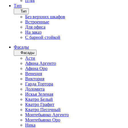
П-44
Тип
Тип
Без верхних шкафов
Встроенные
Для офиса
На заказ
С барной стойкой
Фасады
Фасады
Асти
Афина Аргенто
Афина Оро
Венеция
Виктория
Гарда Тортора
Доломита
Искья Зеленая
Кватро Белый
Кватро Графит
Кватро Песочный
Монтебьянко Аргенто
Монтебьянко Оро
Ника