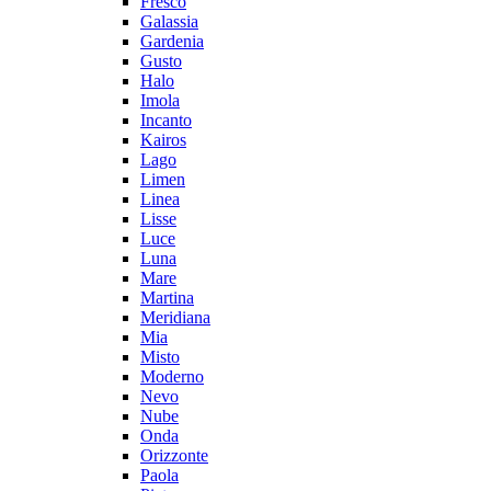
Fresco
Galassia
Gardenia
Gusto
Halo
Imola
Incanto
Kairos
Lago
Limen
Linea
Lisse
Luce
Luna
Mare
Martina
Meridiana
Mia
Misto
Moderno
Nevo
Nube
Onda
Orizzonte
Paola