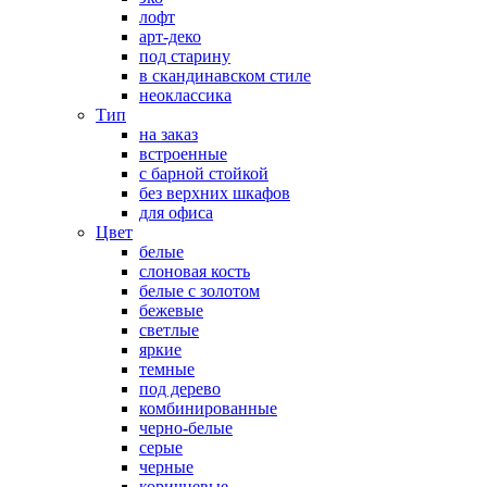
лофт
арт-деко
под старину
в скандинавском стиле
неоклассика
Тип
на заказ
встроенные
с барной стойкой
без верхних шкафов
для офиса
Цвет
белые
слоновая кость
белые с золотом
бежевые
светлые
яркие
темные
под дерево
комбинированные
черно-белые
серые
черные
коричневые