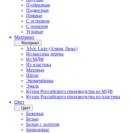
П-образные
Подвесные
Прямые
С островом
С пеналом
Угловые
Материал
Материал
Alvic Luxe (Алвик Люкс)
Из массива дерева
Из МДФ
Из пластика
Матовые
Шпон
Экомембрана
Эмаль
Кухни Российского производства из МДФ
Кухни Российского производства из пластика
Цвет
Цвет
Бежевые
Белые
Белые с золотом
Бирюзовые