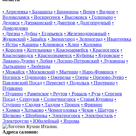
• Апрелевка
• Балашиха
• Бронницы
• Верея
• Видное
•
Волоколамск
• Воскресенск
• Высоковск
• Голицыно
•
Дедовск
• Дзержинский
• Дмитров
• Долгопрудный
•
Домодедово
• Дрезна
• Дубна
• Егорьевск
• Железнодорожный
•
Жуковский
• Зарайск
• Звенигород
• Зеленоград
• Ивантеевка
• Истра
• Кашира
• Климовск
• Клин
• Коломна
• Королев
• Котельники
• Красноармейск
• Красногорск
•
Краснозаводск
• Краснознаменск
• Кубинка
• Куровское
•
Ликино-Дулево
• Лобня
• Лосино-Петровский
• Луховицы
•
Лыткарино
• Люберцы
• Можайск
• Московский
• Мытищи
• Наро-Фоминск
•
Ногинск
• Одинцово
• Ожерелье
• Озеры
• Орехово-Зуево
•
Павловский Посад
• Пересвет
• Подольск
• Протвино
•
Пушкино
• Пущино
• Раменское
• Реутов
• Рошаль
• Руза
• Сергиев
Посад
• Серпухов
• Солнечногорск
• Старая Купавна
•
Ступино
• Сходня
• Талдом
• Троицк
• Фрязино
• Химки
• Хотьково
• Черноголовка
• Чехов
• Шатура
•
Щелково
• Щербинка
• Электрогорск
• Электросталь
•
Электроугли
• Юбилейный
• Яхрома
Адреса салонов: