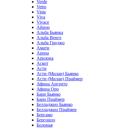
Verde
Vetro
Vista
Viva
Vivace
Айрон
Альба Бьянка
Альба Венге
Альба Гриджо
Амати
Арена
Аризона
Аскот
Асти
Асти (Милан) Бьянко
Асти (Милан) Праймер
Афина Аргенто
Афина Оро
Бари Бьянко
Бари Праймер
Белладжио Бьянко
Белладжио Праймер
Бергамо
Бергонцо
Болонья