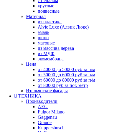
с пеналом
круглые
подвесные
Материал
из пластика
Alvic Luxe (Алвик Люкс)
эмаль
шпон
матовые
из массива дерева
из МДФ
экомембрана
Цена
от 40000 до 50000 руб за п/м
от 50000 до 60000 руб за п/м
от 60000 до 80000 руб за п/м
от 80000 руб за пог. метр
Итальянские фасады
ТЕХНИКА
Производители
AEG
Fulgor Milano
Gaggenau
Graude
Kuppersbusch