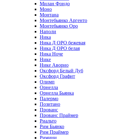
Милан Фондо
Моно
Монтана
Монтебьянко Аргенто
Монтебьянко Оро
Наполи
Ника
Ника Д ОРО бежевая
Ника Д ОРО белая
Ника Ноче
Нике
Нике Аворио
Оксфорд Белый Дуб
Оксфорд Графит
Олимп
Орнелла
Орнелла Бьянка
Палермо
Позитано
Прованс
Прованс Праймер
Риальто
Рим Бьянко
Рим Праймер
Римини