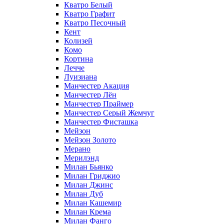
Кватро Белый
Кватро Графит
Кватро Песочный
Кент
Колизей
Комо
Кортина
Лечче
Луизиана
Манчестер Акация
Манчестер Лён
Манчестер Праймер
Манчестер Серый Жемчуг
Манчестер Фисташка
Мейзон
Мейзон Золото
Мерано
Мерилэнд
Милан Бьянко
Милан Гриджио
Милан Джинс
Милан Дуб
Милан Кашемир
Милан Крема
Милан Фанго