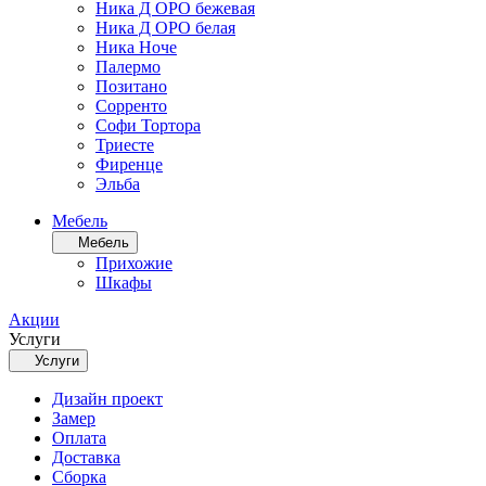
Ника Д ОРО бежевая
Ника Д ОРО белая
Ника Ноче
Палермо
Позитано
Сорренто
Софи Тортора
Триесте
Фиренце
Эльба
Мебель
Мебель
Прихожие
Шкафы
Акции
Услуги
Услуги
Дизайн проект
Замер
Оплата
Доставка
Сборка