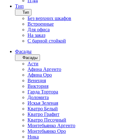
П-44
Тип
Тип
Без верхних шкафов
Встроенные
Для офиса
На заказ
С барной стойкой
Фасады
Фасады
Асти
Афина Аргенто
Афина Оро
Венеция
Виктория
Гарда Тортора
Доломита
Искья Зеленая
Кватро Белый
Кватро Графит
Кватро Песочный
Монтебьянко Аргенто
Монтебьянко Оро
Ника