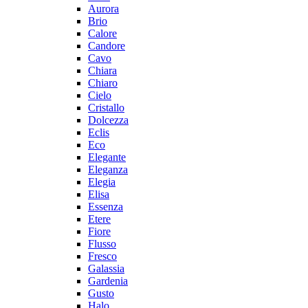
Aurora
Brio
Calore
Candore
Cavo
Chiara
Chiaro
Cielo
Cristallo
Dolcezza
Eclis
Eco
Elegante
Eleganza
Elegia
Elisa
Essenza
Etere
Fiore
Flusso
Fresco
Galassia
Gardenia
Gusto
Halo