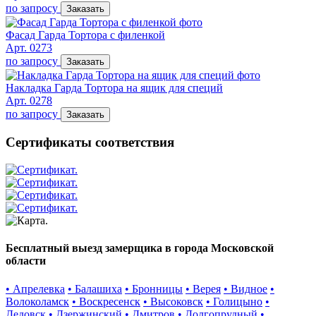
по запросу
Заказать
Фасад Гарда Тортора с филенкой
Арт. 0273
по запросу
Заказать
Накладка Гарда Тортора на ящик для специй
Арт. 0278
по запросу
Заказать
Сертификаты соответствия
Бесплатный выезд замерщика в города Московской
области
• Апрелевка
• Балашиха
• Бронницы
• Верея
• Видное
•
Волоколамск
• Воскресенск
• Высоковск
• Голицыно
•
Дедовск
• Дзержинский
• Дмитров
• Долгопрудный
•