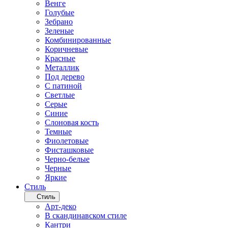
Венге
Голубые
Зебрано
Зеленые
Комбинированные
Коричневые
Красные
Металлик
Под дерево
С патиной
Светлые
Серые
Синие
Слоновая кость
Темные
Фиолетовые
Фисташковые
Черно-белые
Черные
Яркие
Стиль
Стиль
Арт-деко
В скандинавском стиле
Кантри