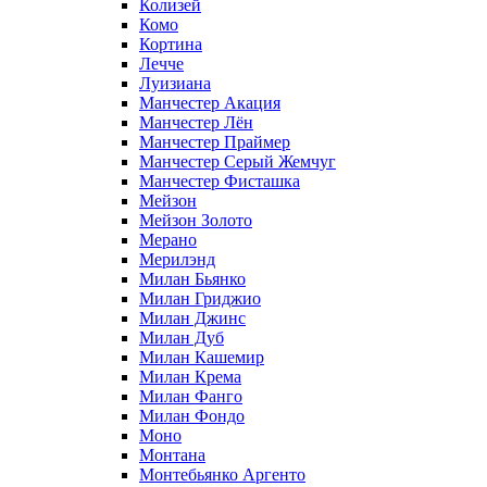
Колизей
Комо
Кортина
Лечче
Луизиана
Манчестер Акация
Манчестер Лён
Манчестер Праймер
Манчестер Серый Жемчуг
Манчестер Фисташка
Мейзон
Мейзон Золото
Мерано
Мерилэнд
Милан Бьянко
Милан Гриджио
Милан Джинс
Милан Дуб
Милан Кашемир
Милан Крема
Милан Фанго
Милан Фондо
Моно
Монтана
Монтебьянко Аргенто