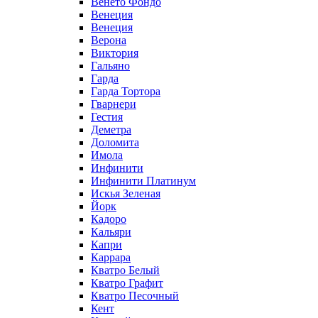
Венето Фондо
Венеция
Венеция
Верона
Виктория
Гальяно
Гарда
Гарда Тортора
Гварнери
Гестия
Деметра
Доломита
Имола
Инфинити
Инфинити Платинум
Искья Зеленая
Йорк
Кадоро
Кальяри
Капри
Каррара
Кватро Белый
Кватро Графит
Кватро Песочный
Кент