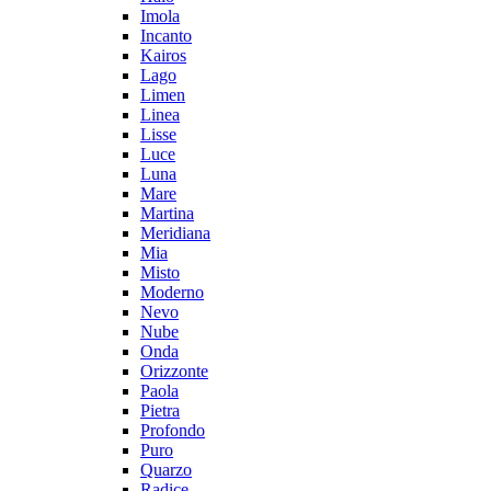
Imola
Incanto
Kairos
Lago
Limen
Linea
Lisse
Luce
Luna
Mare
Martina
Meridiana
Mia
Misto
Moderno
Nevo
Nube
Onda
Orizzonte
Paola
Pietra
Profondo
Puro
Quarzo
Radice