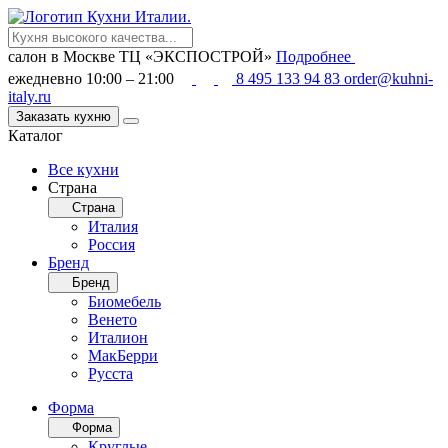
салон в Москве
ТЦ «ЭКСПОСТРОЙ»
Подробнее
ежедневно 10:00 – 21:00
8 495 133 94 83
order@kuhni-
italy.ru
Заказать кухню
Каталог
Все кухни
Страна
Страна
Италия
Россия
Бренд
Бренд
Биомебель
Венето
Италион
МакБерри
Русста
Форма
Форма
Круглые