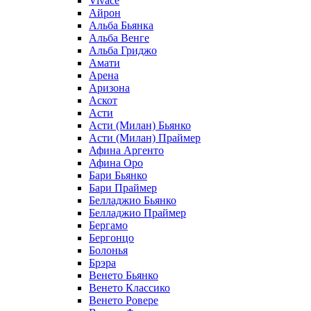
Vivace
Айрон
Альба Бьянка
Альба Венге
Альба Гриджо
Амати
Арена
Аризона
Аскот
Асти
Асти (Милан) Бьянко
Асти (Милан) Праймер
Афина Аргенто
Афина Оро
Бари Бьянко
Бари Праймер
Белладжио Бьянко
Белладжио Праймер
Бергамо
Бергонцо
Болонья
Брэра
Венето Бьянко
Венето Классико
Венето Ровере