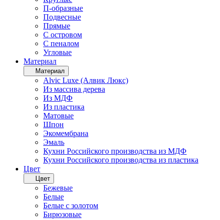
П-образные
Подвесные
Прямые
С островом
С пеналом
Угловые
Материал
Материал
Alvic Luxe (Алвик Люкс)
Из массива дерева
Из МДФ
Из пластика
Матовые
Шпон
Экомембрана
Эмаль
Кухни Российского производства из МДФ
Кухни Российского производства из пластика
Цвет
Цвет
Бежевые
Белые
Белые с золотом
Бирюзовые