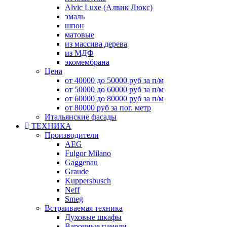
Alvic Luxe (Алвик Люкс)
эмаль
шпон
матовые
из массива дерева
из МДФ
экомембрана
Цена
от 40000 до 50000 руб за п/м
от 50000 до 60000 руб за п/м
от 60000 до 80000 руб за п/м
от 80000 руб за пог. метр
Итальянские фасады
ТЕХНИКА
Производители
AEG
Fulgor Milano
Gaggenau
Graude
Kuppersbusch
Neff
Smeg
Встраиваемая техника
Духовые шкафы
Варочные панели