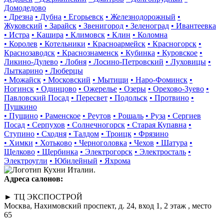
Домодедово
• Дрезна
• Дубна
• Егорьевск
• Железнодорожный
•
Жуковский
• Зарайск
• Звенигород
• Зеленоград
• Ивантеевка
• Истра
• Кашира
• Климовск
• Клин
• Коломна
• Королев
• Котельники
• Красноармейск
• Красногорск
•
Краснозаводск
• Краснознаменск
• Кубинка
• Куровское
•
Ликино-Дулево
• Лобня
• Лосино-Петровский
• Луховицы
•
Лыткарино
• Люберцы
• Можайск
• Московский
• Мытищи
• Наро-Фоминск
•
Ногинск
• Одинцово
• Ожерелье
• Озеры
• Орехово-Зуево
•
Павловский Посад
• Пересвет
• Подольск
• Протвино
•
Пушкино
• Пущино
• Раменское
• Реутов
• Рошаль
• Руза
• Сергиев
Посад
• Серпухов
• Солнечногорск
• Старая Купавна
•
Ступино
• Сходня
• Талдом
• Троицк
• Фрязино
• Химки
• Хотьково
• Черноголовка
• Чехов
• Шатура
•
Щелково
• Щербинка
• Электрогорск
• Электросталь
•
Электроугли
• Юбилейный
• Яхрома
Адреса салонов:
► ТЦ ЭКСПОСТРОЙ
Москва, Нахимовский проспект, д. 24, вход 1, 2 этаж , место
65