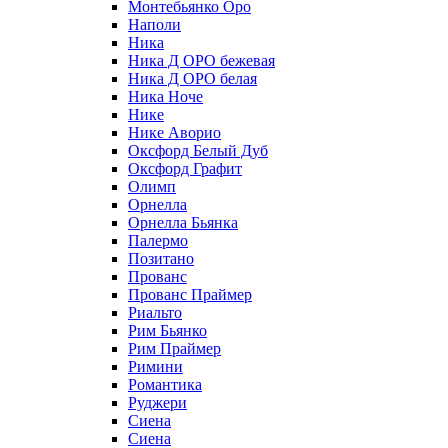
Монтебьянко Оро
Наполи
Ника
Ника Д ОРО бежевая
Ника Д ОРО белая
Ника Ноче
Нике
Нике Аворио
Оксфорд Белый Дуб
Оксфорд Графит
Олимп
Орнелла
Орнелла Бьянка
Палермо
Позитано
Прованс
Прованс Праймер
Риальто
Рим Бьянко
Рим Праймер
Римини
Романтика
Руджери
Сиена
Сиена