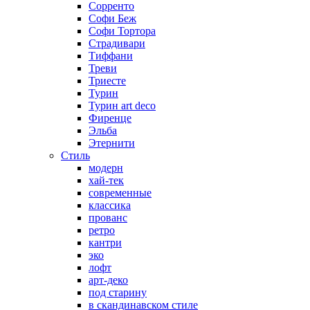
Сорренто
Софи Беж
Софи Тортора
Страдивари
Тиффани
Треви
Триесте
Турин
Турин art deco
Фиренце
Эльба
Этернити
Стиль
модерн
хай-тек
современные
классика
прованс
ретро
кантри
эко
лофт
арт-деко
под старину
в скандинавском стиле