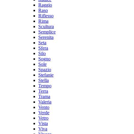
Raggio
Raso
Riflesso
Rima
Scultura
Semplice
Serenita
Seta
Sfera
Silo
Sogno
Sole
Spazio
Stefanie
Stella
Tempo
Terra
Trama
Valeria
Vento
Verde
Vetro
Vista
Viva