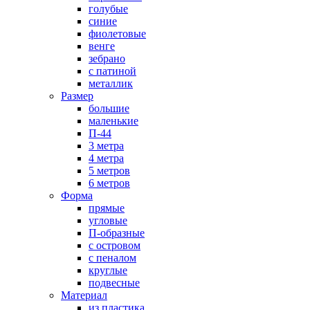
голубые
синие
фиолетовые
венге
зебрано
с патиной
металлик
Размер
большие
маленькие
П-44
3 метра
4 метра
5 метров
6 метров
Форма
прямые
угловые
П-образные
с островом
с пеналом
круглые
подвесные
Материал
из пластика