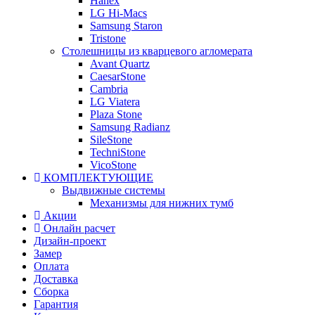
Hanex
LG Hi-Macs
Samsung Staron
Tristone
Столешницы из кварцевого агломерата
Avant Quartz
CaesarStone
Cambria
LG Viatera
Plaza Stone
Samsung Radianz
SileStone
TechniStone
VicoStone
КОМПЛЕКТУЮЩИЕ
Выдвижные системы
Механизмы для нижних тумб
Акции
Онлайн расчет
Дизайн-проект
Замер
Оплата
Доставка
Сборка
Гарантия