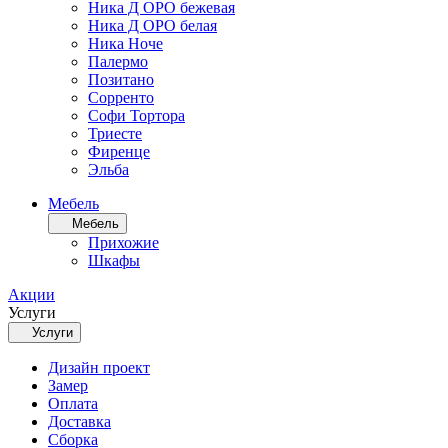
Ника Д ОРО бежевая
Ника Д ОРО белая
Ника Ноче
Палермо
Позитано
Сорренто
Софи Тортора
Триесте
Фиренце
Эльба
Мебель
Мебель
Прихожие
Шкафы
Акции
Услуги
Услуги
Дизайн проект
Замер
Оплата
Доставка
Сборка