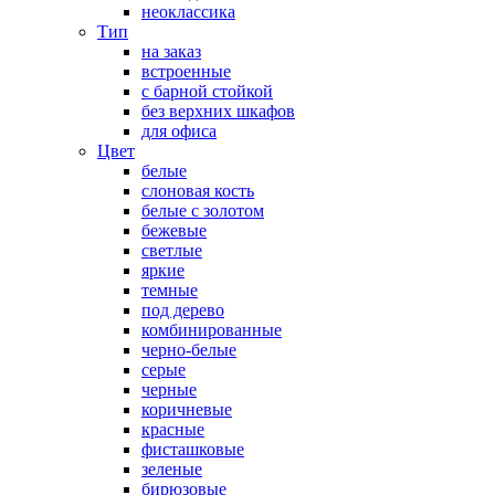
неоклассика
Тип
на заказ
встроенные
с барной стойкой
без верхних шкафов
для офиса
Цвет
белые
слоновая кость
белые с золотом
бежевые
светлые
яркие
темные
под дерево
комбинированные
черно-белые
серые
черные
коричневые
красные
фисташковые
зеленые
бирюзовые