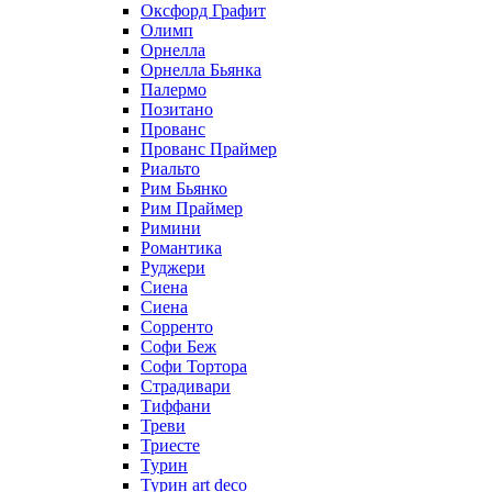
Оксфорд Графит
Олимп
Орнелла
Орнелла Бьянка
Палермо
Позитано
Прованс
Прованс Праймер
Риальто
Рим Бьянко
Рим Праймер
Римини
Романтика
Руджери
Сиена
Сиена
Сорренто
Софи Беж
Софи Тортора
Страдивари
Тиффани
Треви
Триесте
Турин
Турин art deco