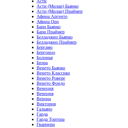
Асти
Асти (Милан) Бьянко
Асти (Милан) Праймер
Афина Аргенто
Афина Оро
Бари Бьянко
Бари Праймер
Белладжио Бьянко
Белладжио Праймер
Бергамо
Бергонцо
Болонья
Брэра
Венето Бьянко
Венето Классико
Венето Ровере
Венето Фондо
Венеция
Венеция
Верона
Виктория
Гальяно
Гарда
Гарда Тортора
Гварнери