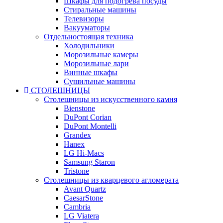
Шкафы для подогрева посуды
Стиральные машины
Телевизоры
Вакууматоры
Отдельностоящая техника
Холодильники
Морозильные камеры
Морозильные лари
Винные шкафы
Сушильные машины
СТОЛЕШНИЦЫ
Столешницы из искусственного камня
Bienstone
DuPont Corian
DuPont Montelli
Grandex
Hanex
LG Hi-Macs
Samsung Staron
Tristone
Столешницы из кварцевого агломерата
Avant Quartz
CaesarStone
Cambria
LG Viatera