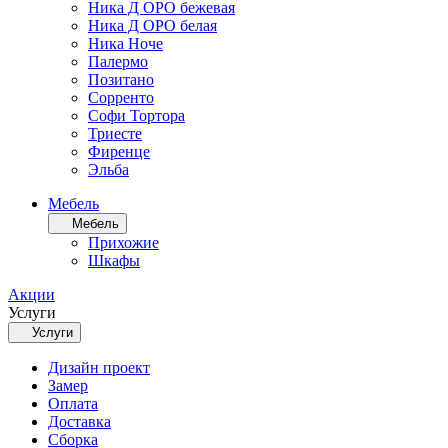
Ника Д ОРО бежевая
Ника Д ОРО белая
Ника Ноче
Палермо
Позитано
Сорренто
Софи Тортора
Триесте
Фиренце
Эльба
Мебель
Мебель
Прихожие
Шкафы
Акции
Услуги
Услуги
Дизайн проект
Замер
Оплата
Доставка
Сборка