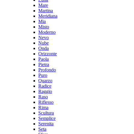
Mare
Martina
Meridiana
Mia
Misto
Moderno
Nevo
Nube
Onda
Orizzonte
Paola
Pietra
Profondo
Puro
Quarzo
Radice
Raggio
Raso
Riflesso
Rima
Scultura
Semplice
Serenita
Seta