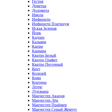
Гестия
Деметра
Доломита
Имола
Инфинити
Инфинити Платинум
Искья Зеленая
Йорк
Кадоро
Кальяри
Капри
Каррара
Кватро Белый
Кватро Графит
Кватро Песочный
Кент
Колизей
Комо
Кортина
Лечче
Луизиана
Манчестер Акация
Манчестер Лён
Манчестер Праймер
Манчестер Серый Жемчуг