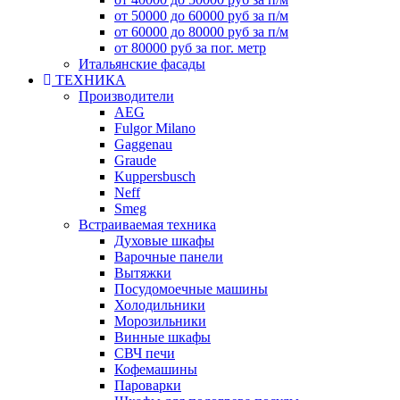
от 50000 до 60000 руб за п/м
от 60000 до 80000 руб за п/м
от 80000 руб за пог. метр
Итальянские фасады
ТЕХНИКА
Производители
AEG
Fulgor Milano
Gaggenau
Graude
Kuppersbusch
Neff
Smeg
Встраиваемая техника
Духовые шкафы
Варочные панели
Вытяжки
Посудомоечные машины
Холодильники
Морозильники
Винные шкафы
СВЧ печи
Кофемашины
Пароварки