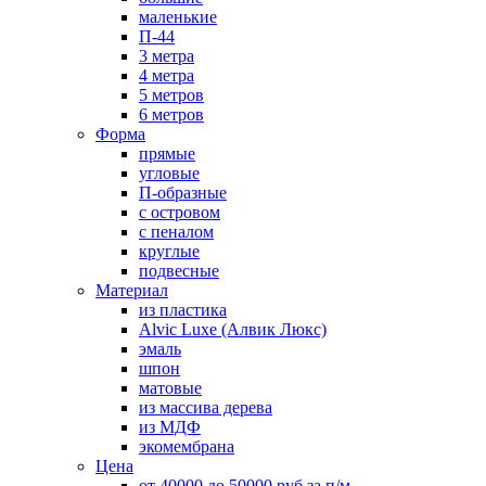
маленькие
П-44
3 метра
4 метра
5 метров
6 метров
Форма
прямые
угловые
П-образные
с островом
с пеналом
круглые
подвесные
Материал
из пластика
Alvic Luxe (Алвик Люкс)
эмаль
шпон
матовые
из массива дерева
из МДФ
экомембрана
Цена
от 40000 до 50000 руб за п/м