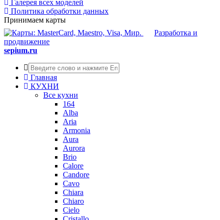
Галерея всех моделей
Политика обработки данных
Принимаем карты
Разработка и
продвижение
sepium.ru
Главная
КУХНИ
Все кухни
164
Alba
Aria
Armonia
Aura
Aurora
Brio
Calore
Candore
Cavo
Chiara
Chiaro
Cielo
Cristallo