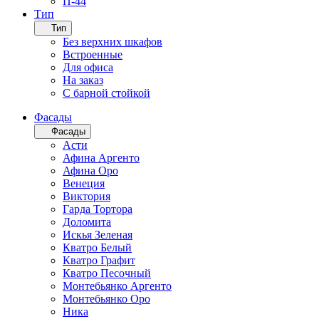
П-44
Тип
Тип
Без верхних шкафов
Встроенные
Для офиса
На заказ
С барной стойкой
Фасады
Фасады
Асти
Афина Аргенто
Афина Оро
Венеция
Виктория
Гарда Тортора
Доломита
Искья Зеленая
Кватро Белый
Кватро Графит
Кватро Песочный
Монтебьянко Аргенто
Монтебьянко Оро
Ника