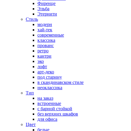
Фиренце
Эльба
Этернити
Стиль
модерн
хай-тек
современные
классика
прованс
ретро
кантри
эко
лофт
арт-деко
под старину
в скандинавском стиле
неоклассика
Тип
на заказ
встроенные
с барной стойкой
без верхних шкафов
для офиса
Цвет
белые