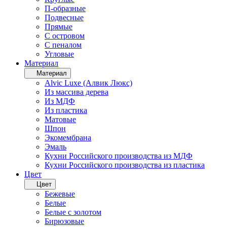
П-образные
Подвесные
Прямые
С островом
С пеналом
Угловые
Материал
Материал
Alvic Luxe (Алвик Люкс)
Из массива дерева
Из МДФ
Из пластика
Матовые
Шпон
Экомембрана
Эмаль
Кухни Российского производства из МДФ
Кухни Российского производства из пластика
Цвет
Цвет
Бежевые
Белые
Белые с золотом
Бирюзовые