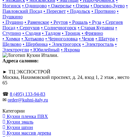
• Можайск
• Московский
• Мытищи
• Наро-Фоминск
•
Ногинск
• Одинцово
• Ожерелье
• Озеры
• Орехово-Зуево
•
Павловский Посад
• Пересвет
• Подольск
• Протвино
•
Пушкино
• Пущино
• Раменское
• Реутов
• Рошаль
• Руза
• Сергиев
Посад
• Серпухов
• Солнечногорск
• Старая Купавна
•
Ступино
• Сходня
• Талдом
• Троицк
• Фрязино
• Химки
• Хотьково
• Черноголовка
• Чехов
• Шатура
•
Щелково
• Щербинка
• Электрогорск
• Электросталь
•
Электроугли
• Юбилейный
• Яхрома
Адреса салонов:
► ТЦ ЭКСПОСТРОЙ
Москва, Нахимовский проспект, д. 24, вход 1, 2 этаж , место
65
☎
8 (495) 133-94-83
✉
order@kuhni-italy.ru
Категории
Кухни пленка ПВХ
Кухни эмаль
Кухни шпон
Кухни массив дерева