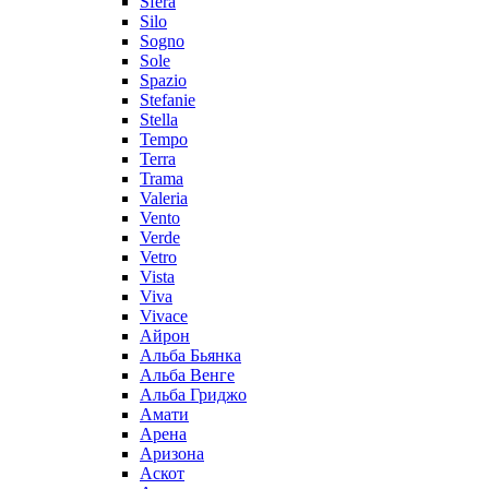
Sfera
Silo
Sogno
Sole
Spazio
Stefanie
Stella
Tempo
Terra
Trama
Valeria
Vento
Verde
Vetro
Vista
Viva
Vivace
Айрон
Альба Бьянка
Альба Венге
Альба Гриджо
Амати
Арена
Аризона
Аскот