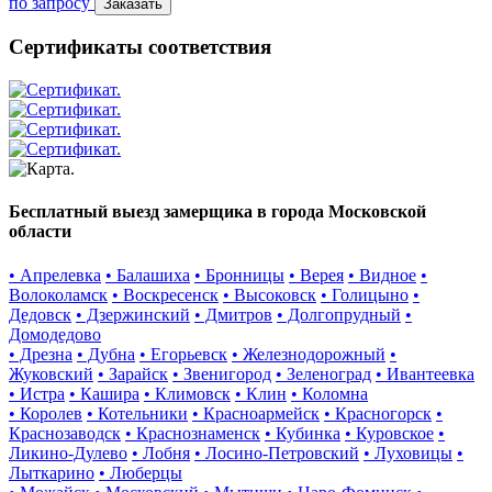
по запросу
Заказать
Сертификаты соответствия
Бесплатный выезд замерщика в города Московской
области
• Апрелевка
• Балашиха
• Бронницы
• Верея
• Видное
•
Волоколамск
• Воскресенск
• Высоковск
• Голицыно
•
Дедовск
• Дзержинский
• Дмитров
• Долгопрудный
•
Домодедово
• Дрезна
• Дубна
• Егорьевск
• Железнодорожный
•
Жуковский
• Зарайск
• Звенигород
• Зеленоград
• Ивантеевка
• Истра
• Кашира
• Климовск
• Клин
• Коломна
• Королев
• Котельники
• Красноармейск
• Красногорск
•
Краснозаводск
• Краснознаменск
• Кубинка
• Куровское
•
Ликино-Дулево
• Лобня
• Лосино-Петровский
• Луховицы
•
Лыткарино
• Люберцы