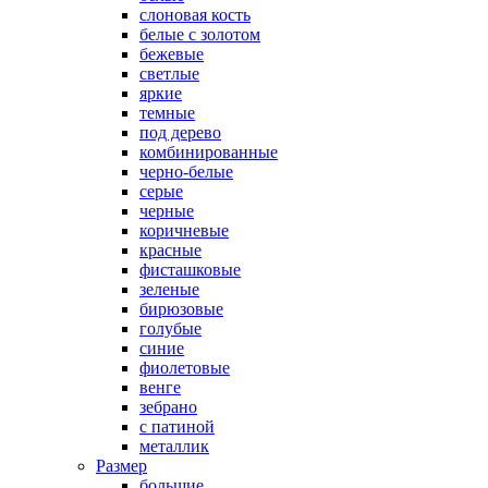
слоновая кость
белые с золотом
бежевые
светлые
яркие
темные
под дерево
комбинированные
черно-белые
серые
черные
коричневые
красные
фисташковые
зеленые
бирюзовые
голубые
синие
фиолетовые
венге
зебрано
с патиной
металлик
Размер
большие