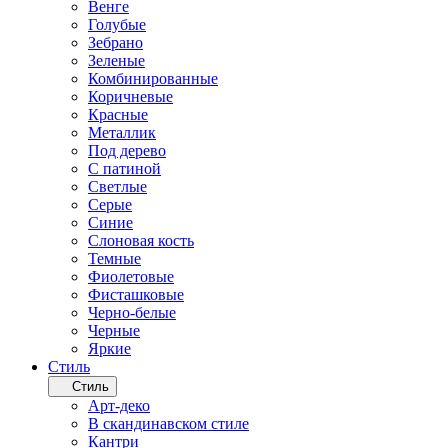
Венге
Голубые
Зебрано
Зеленые
Комбинированные
Коричневые
Красные
Металлик
Под дерево
С патиной
Светлые
Серые
Синие
Слоновая кость
Темные
Фиолетовые
Фисташковые
Черно-белые
Черные
Яркие
Стиль
Стиль
Арт-деко
В скандинавском стиле
Кантри