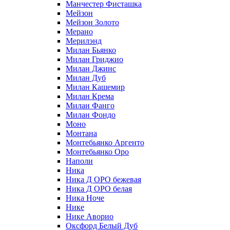
Манчестер Фисташка
Мейзон
Мейзон Золото
Мерано
Мерилэнд
Милан Бьянко
Милан Гриджио
Милан Джинс
Милан Дуб
Милан Кашемир
Милан Крема
Милан Фанго
Милан Фондо
Моно
Монтана
Монтебьянко Аргенто
Монтебьянко Оро
Наполи
Ника
Ника Д ОРО бежевая
Ника Д ОРО белая
Ника Ноче
Нике
Нике Аворио
Оксфорд Белый Дуб