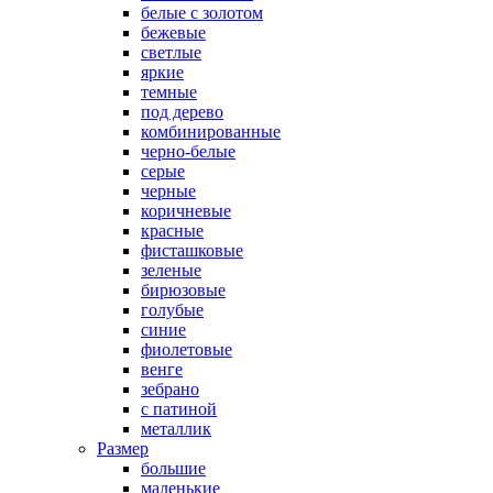
белые с золотом
бежевые
светлые
яркие
темные
под дерево
комбинированные
черно-белые
серые
черные
коричневые
красные
фисташковые
зеленые
бирюзовые
голубые
синие
фиолетовые
венге
зебрано
с патиной
металлик
Размер
большие
маленькие