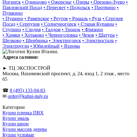
Ногинск
• Одинцово
• Ожерелье
• Озеры
• Орехово-Зуево
•
Павловский Посад
• Пересвет
• Подольск
• Протвино
•
Пушкино
• Пущино
• Раменское
• Реутов
• Рошаль
• Руза
• Сергиев
Посад
• Серпухов
• Солнечногорск
• Старая Купавна
•
Ступино
• Сходня
• Талдом
• Троицк
• Фрязино
• Химки
• Хотьково
• Черноголовка
• Чехов
• Шатура
•
Щелково
• Щербинка
• Электрогорск
• Электросталь
•
Электроугли
• Юбилейный
• Яхрома
Адреса салонов:
► ТЦ ЭКСПОСТРОЙ
Москва, Нахимовский проспект, д. 24, вход 1, 2 этаж , место
65
☎
8 (495) 133-94-83
✉
order@kuhni-italy.ru
Категории
Кухни пленка ПВХ
Кухни эмаль
Кухни шпон
Кухни массив дерева
Кухни угловые