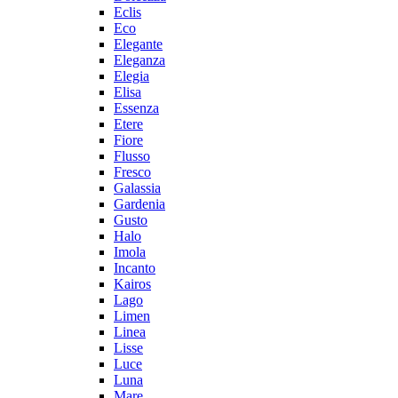
Eclis
Eco
Elegante
Eleganza
Elegia
Elisa
Essenza
Etere
Fiore
Flusso
Fresco
Galassia
Gardenia
Gusto
Halo
Imola
Incanto
Kairos
Lago
Limen
Linea
Lisse
Luce
Luna
Mare