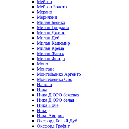
Мейзон
Мейзон Золото
Мерано
Мерилэнд
Милан Бьянко
Милан Гриджио
Милан Джинс
Милан Дуб
Милан Кашемир
Милан Крема
Милан Фанго
Милан Фондо
Моно
Монтана
Монтебьянко Аргенто
Монтебьянко Оро
Наполи
Ника
Ника Д ОРО бежевая
Ника Д ОРО белая
Ника Ноче
Нике
Нике Аворио
Оксфорд Белый Дуб
Оксфорд Графит