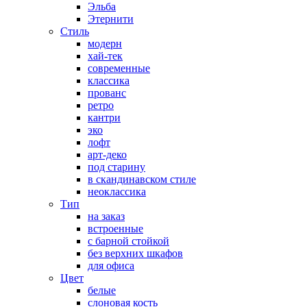
Эльба
Этернити
Стиль
модерн
хай-тек
современные
классика
прованс
ретро
кантри
эко
лофт
арт-деко
под старину
в скандинавском стиле
неоклассика
Тип
на заказ
встроенные
с барной стойкой
без верхних шкафов
для офиса
Цвет
белые
слоновая кость