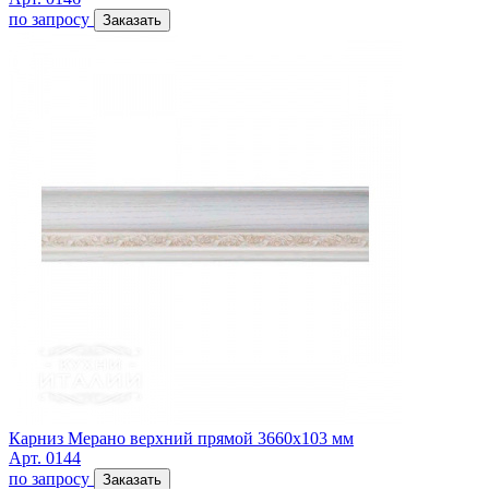
по запросу
Заказать
Карниз Мерано верхний прямой 3660х103 мм
Арт. 0144
по запросу
Заказать