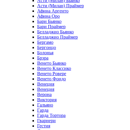
Асти (Милан) Бьянко
Асти (Милан) Праймер
Афина Аргенто
Афина Оро
Бари Бьянко
Бари Праймер
Белладжио Бьянко
Белладжио Праймер
Бергамо
Бергонцо
Болонья
Брэра
Венето Бьянко
Венето Классико
Венето Ровере
Венето Фондо
Венеция
Венеция
Верона
Виктория
Гальяно
Гарда
Гарда Тортора
Гварнери
Гестия