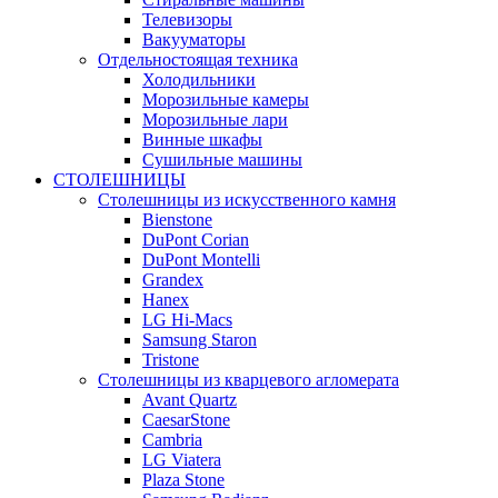
Телевизоры
Вакууматоры
Отдельностоящая техника
Холодильники
Морозильные камеры
Морозильные лари
Винные шкафы
Сушильные машины
СТОЛЕШНИЦЫ
Столешницы из искусственного камня
Bienstone
DuPont Corian
DuPont Montelli
Grandex
Hanex
LG Hi-Macs
Samsung Staron
Tristone
Столешницы из кварцевого агломерата
Avant Quartz
CaesarStone
Cambria
LG Viatera
Plaza Stone