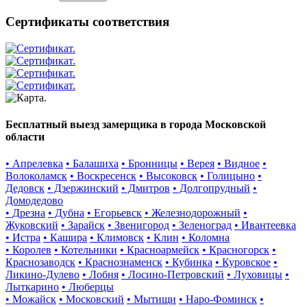
Сертификаты соответствия
Бесплатный выезд замерщика в города Московской
области
• Апрелевка
• Балашиха
• Бронницы
• Верея
• Видное
•
Волоколамск
• Воскресенск
• Высоковск
• Голицыно
•
Дедовск
• Дзержинский
• Дмитров
• Долгопрудный
•
Домодедово
• Дрезна
• Дубна
• Егорьевск
• Железнодорожный
•
Жуковский
• Зарайск
• Звенигород
• Зеленоград
• Ивантеевка
• Истра
• Кашира
• Климовск
• Клин
• Коломна
• Королев
• Котельники
• Красноармейск
• Красногорск
•
Краснозаводск
• Краснознаменск
• Кубинка
• Куровское
•
Ликино-Дулево
• Лобня
• Лосино-Петровский
• Луховицы
•
Лыткарино
• Люберцы
• Можайск
• Московский
• Мытищи
• Наро-Фоминск
•