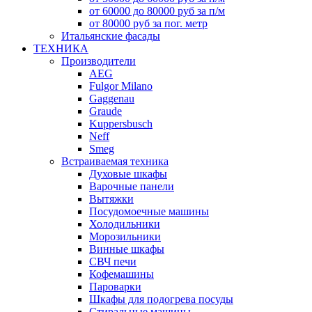
от 60000 до 80000 руб за п/м
от 80000 руб за пог. метр
Итальянские фасады
ТЕХНИКА
Производители
AEG
Fulgor Milano
Gaggenau
Graude
Kuppersbusch
Neff
Smeg
Встраиваемая техника
Духовые шкафы
Варочные панели
Вытяжки
Посудомоечные машины
Холодильники
Морозильники
Винные шкафы
СВЧ печи
Кофемашины
Пароварки
Шкафы для подогрева посуды
Стиральные машины