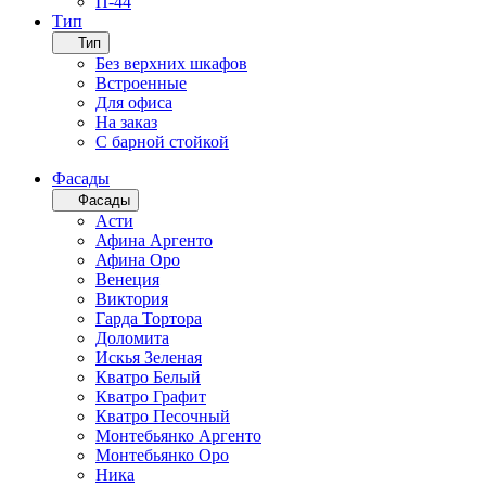
П-44
Тип
Тип
Без верхних шкафов
Встроенные
Для офиса
На заказ
С барной стойкой
Фасады
Фасады
Асти
Афина Аргенто
Афина Оро
Венеция
Виктория
Гарда Тортора
Доломита
Искья Зеленая
Кватро Белый
Кватро Графит
Кватро Песочный
Монтебьянко Аргенто
Монтебьянко Оро
Ника