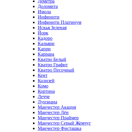
Деметра
Доломита
Имола
Инфинити
Инфинити Платинум
Искья Зеленая
Йорк
Кадоро
Кальяри
Капри
Каррара
Кватро Белый
Кватро Графит
Кватро Песочный
Кент
Колизей
Комо
Кортина
Лечче
Луизиана
Манчестер Акация
Манчестер Лён
Манчестер Праймер
Манчестер Серый Жемчуг
Манчестер Фисташка