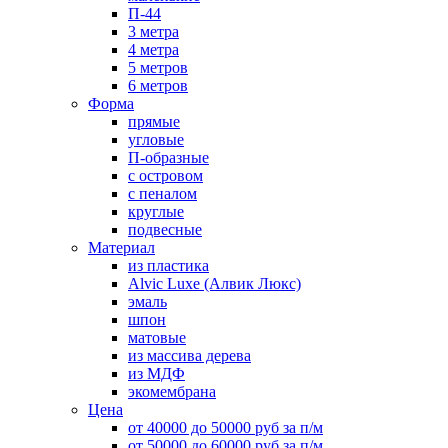
П-44
3 метра
4 метра
5 метров
6 метров
Форма
прямые
угловые
П-образные
с островом
с пеналом
круглые
подвесные
Материал
из пластика
Alvic Luxe (Алвик Люкс)
эмаль
шпон
матовые
из массива дерева
из МДФ
экомембрана
Цена
от 40000 до 50000 руб за п/м
от 50000 до 60000 руб за п/м