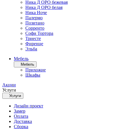
Ника Д ОРО бежевая
Ника Д ОРО белая
Ника Ноче
Палермо
Позитано
Сорренто
Софи Тортора
Триесте
Фиренце
Эльба
Мебель
Мебель
Прихожие
Шкафы
Акции
Услуги
Услуги
Дизайн проект
Замер
Оплата
Доставка
Сборка