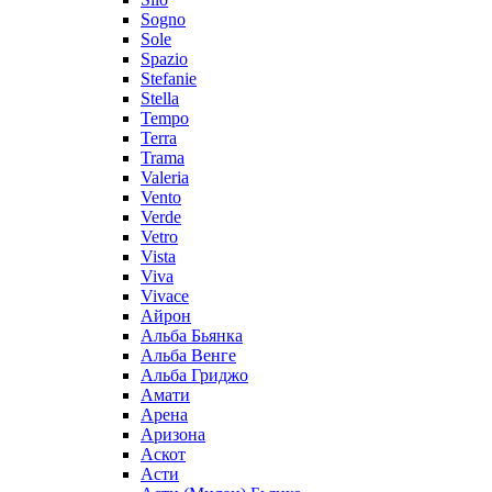
Sogno
Sole
Spazio
Stefanie
Stella
Tempo
Terra
Trama
Valeria
Vento
Verde
Vetro
Vista
Viva
Vivace
Айрон
Альба Бьянка
Альба Венге
Альба Гриджо
Амати
Арена
Аризона
Аскот
Асти