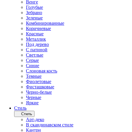
Венге
Голубые
Зебрано
Зеленые
Комбинированные
Коричневые
Красные
Металлик
Под дерево
С патиной
Светлые
Серые
Синие
Слоновая кость
Темные
Фиолетовые
Фисташковые
Черно-белые
Черные
Яркие
Стиль
Стиль
Арт-деко
В скандинавском стиле
Кантри