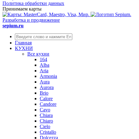
Политика обработки данных
Принимаем карты
Разработка и продвижение
sepium.ru
Главная
КУХНИ
Все кухни
164
Alba
Aria
Armonia
Aura
Aurora
Brio
Calore
Candore
Cavo
Chiara
Chiaro
Cielo
Cristallo
Dolcezza