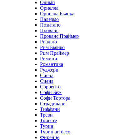
Олимп
Орнелла
Орнелла Бьянка
Палермо
Позитано
Прованс
Прованс Праймер
Риальто
Рим Бьянко
Рим Праймер
Римини
Романтика
Руджери
Сиена
Сиена
Сорренто
Софи Беж
Софи Тортора
Страдивари
Тиффани
Треви
Триесте
Турин
Турин art deco
Фиренце