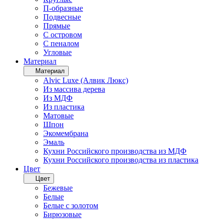
П-образные
Подвесные
Прямые
С островом
С пеналом
Угловые
Материал
Материал
Alvic Luxe (Алвик Люкс)
Из массива дерева
Из МДФ
Из пластика
Матовые
Шпон
Экомембрана
Эмаль
Кухни Российского производства из МДФ
Кухни Российского производства из пластика
Цвет
Цвет
Бежевые
Белые
Белые с золотом
Бирюзовые