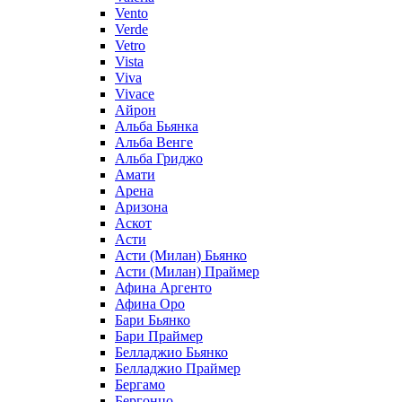
Vento
Verde
Vetro
Vista
Viva
Vivace
Айрон
Альба Бьянка
Альба Венге
Альба Гриджо
Амати
Арена
Аризона
Аскот
Асти
Асти (Милан) Бьянко
Асти (Милан) Праймер
Афина Аргенто
Афина Оро
Бари Бьянко
Бари Праймер
Белладжио Бьянко
Белладжио Праймер
Бергамо
Бергонцо