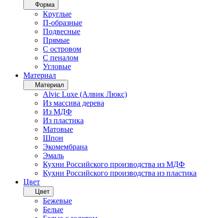
Форма
Круглые
П-образные
Подвесные
Прямые
С островом
С пеналом
Угловые
Материал
Материал
Alvic Luxe (Алвик Люкс)
Из массива дерева
Из МДФ
Из пластика
Матовые
Шпон
Экомембрана
Эмаль
Кухни Российского производства из МДФ
Кухни Российского производства из пластика
Цвет
Цвет
Бежевые
Белые