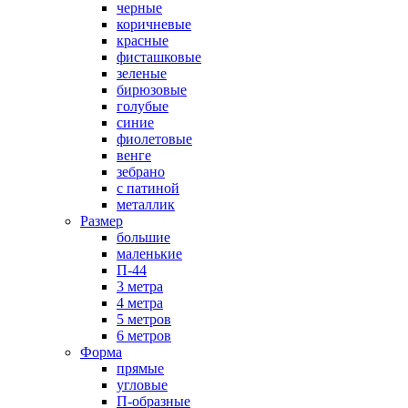
черные
коричневые
красные
фисташковые
зеленые
бирюзовые
голубые
синие
фиолетовые
венге
зебрано
с патиной
металлик
Размер
большие
маленькие
П-44
3 метра
4 метра
5 метров
6 метров
Форма
прямые
угловые
П-образные