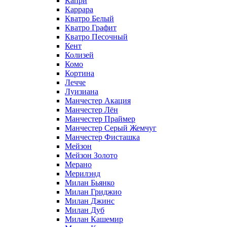
Капри
Каррара
Кватро Белый
Кватро Графит
Кватро Песочный
Кент
Колизей
Комо
Кортина
Лечче
Луизиана
Манчестер Акация
Манчестер Лён
Манчестер Праймер
Манчестер Серый Жемчуг
Манчестер Фисташка
Мейзон
Мейзон Золото
Мерано
Мерилэнд
Милан Бьянко
Милан Гриджио
Милан Джинс
Милан Дуб
Милан Кашемир