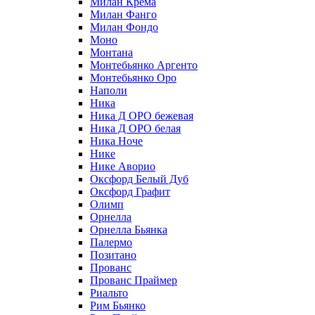
Милан Крема
Милан Фанго
Милан Фондо
Моно
Монтана
Монтебьянко Аргенто
Монтебьянко Оро
Наполи
Ника
Ника Д ОРО бежевая
Ника Д ОРО белая
Ника Ноче
Нике
Нике Аворио
Оксфорд Белый Дуб
Оксфорд Графит
Олимп
Орнелла
Орнелла Бьянка
Палермо
Позитано
Прованс
Прованс Праймер
Риальто
Рим Бьянко