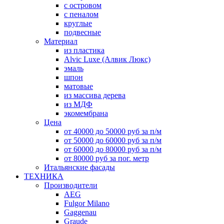
с островом
с пеналом
круглые
подвесные
Материал
из пластика
Alvic Luxe (Алвик Люкс)
эмаль
шпон
матовые
из массива дерева
из МДФ
экомембрана
Цена
от 40000 до 50000 руб за п/м
от 50000 до 60000 руб за п/м
от 60000 до 80000 руб за п/м
от 80000 руб за пог. метр
Итальянские фасады
ТЕХНИКА
Производители
AEG
Fulgor Milano
Gaggenau
Graude