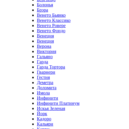
Болонья
Брэра
Венето Бьянко
Венето Классико
Венето Ровере
Венето Фондо
Венеция
Венеция
Верона
Виктория
Гальяно
Гарда
Гарда Тортора
Гварнери
Гестия
Деметра
Доломита
Имола
Инфинити
Инфинити Платинум
Искья Зеленая
Йорк
Кадоро
Кальяри