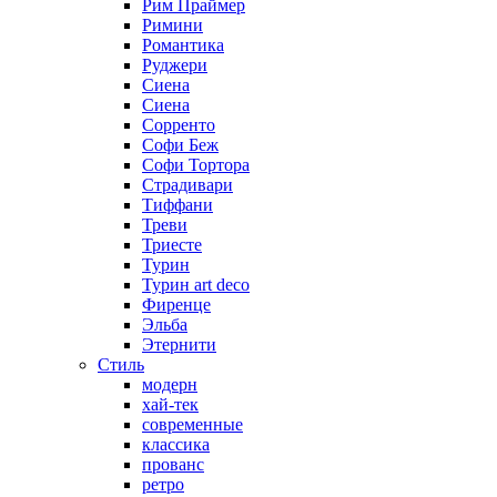
Рим Праймер
Римини
Романтика
Руджери
Сиена
Сиена
Сорренто
Софи Беж
Софи Тортора
Страдивари
Тиффани
Треви
Триесте
Турин
Турин art deco
Фиренце
Эльба
Этернити
Стиль
модерн
хай-тек
современные
классика
прованс
ретро