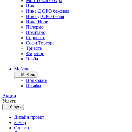
Монтебьянко Оро
Ника
Ника Д ОРО бежевая
Ника Д ОРО белая
Ника Ноче
Палермо
Позитано
Сорренто
Софи Тортора
Триесте
Фиренце
Эльба
Мебель
Мебель
Прихожие
Шкафы
Акции
Услуги
Услуги
Дизайн проект
Замер
Оплата