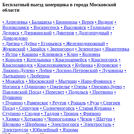
Бесплатный выезд замерщика в города Московской
области
• Апрелевка
• Балашиха
• Бронницы
• Верея
• Видное
•
Волоколамск
• Воскресенск
• Высоковск
• Голицыно
•
Дедовск
• Дзержинский
• Дмитров
• Долгопрудный
•
Домодедово
• Дрезна
• Дубна
• Егорьевск
• Железнодорожный
•
Жуковский
• Зарайск
• Звенигород
• Зеленоград
• Ивантеевка
• Истра
• Кашира
• Климовск
• Клин
• Коломна
• Королев
• Котельники
• Красноармейск
• Красногорск
•
Краснозаводск
• Краснознаменск
• Кубинка
• Куровское
•
Ликино-Дулево
• Лобня
• Лосино-Петровский
• Луховицы
•
Лыткарино
• Люберцы
• Можайск
• Московский
• Мытищи
• Наро-Фоминск
•
Ногинск
• Одинцово
• Ожерелье
• Озеры
• Орехово-Зуево
•
Павловский Посад
• Пересвет
• Подольск
• Протвино
•
Пушкино
• Пущино
• Раменское
• Реутов
• Рошаль
• Руза
• Сергиев
Посад
• Серпухов
• Солнечногорск
• Старая Купавна
•
Ступино
• Сходня
• Талдом
• Троицк
• Фрязино
• Химки
• Хотьково
• Черноголовка
• Чехов
• Шатура
•
Щелково
• Щербинка
• Электрогорск
• Электросталь
•
Электроугли
• Юбилейный
• Яхрома