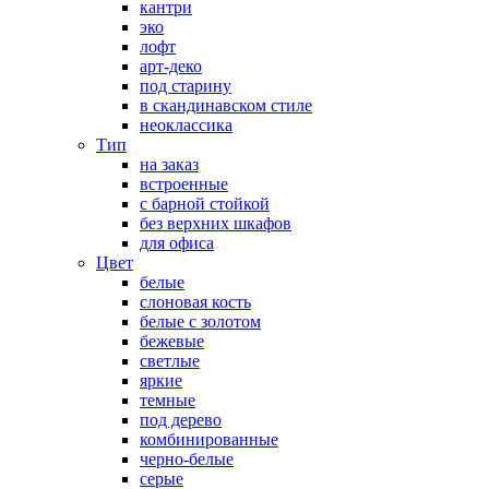
кантри
эко
лофт
арт-деко
под старину
в скандинавском стиле
неоклассика
Тип
на заказ
встроенные
с барной стойкой
без верхних шкафов
для офиса
Цвет
белые
слоновая кость
белые с золотом
бежевые
светлые
яркие
темные
под дерево
комбинированные
черно-белые
серые