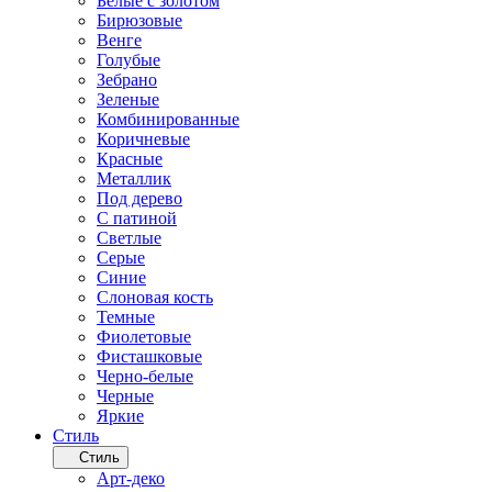
Белые с золотом
Бирюзовые
Венге
Голубые
Зебрано
Зеленые
Комбинированные
Коричневые
Красные
Металлик
Под дерево
С патиной
Светлые
Серые
Синие
Слоновая кость
Темные
Фиолетовые
Фисташковые
Черно-белые
Черные
Яркие
Стиль
Стиль
Арт-деко