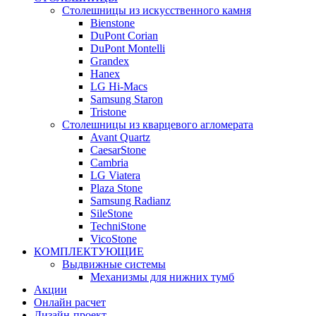
Столешницы из искусственного камня
Bienstone
DuPont Corian
DuPont Montelli
Grandex
Hanex
LG Hi-Macs
Samsung Staron
Tristone
Столешницы из кварцевого агломерата
Avant Quartz
CaesarStone
Cambria
LG Viatera
Plaza Stone
Samsung Radianz
SileStone
TechniStone
VicoStone
КОМПЛЕКТУЮЩИЕ
Выдвижные системы
Механизмы для нижних тумб
Акции
Онлайн расчет
Дизайн-проект