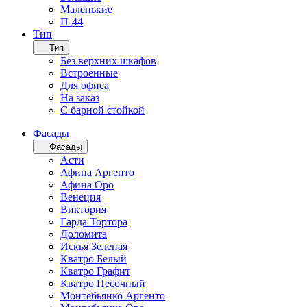
Маленькие
П-44
Тип
Тип
Без верхних шкафов
Встроенные
Для офиса
На заказ
С барной стойкой
Фасады
Фасады
Асти
Афина Аргенто
Афина Оро
Венеция
Виктория
Гарда Тортора
Доломита
Искья Зеленая
Кватро Белый
Кватро Графит
Кватро Песочный
Монтебьянко Аргенто