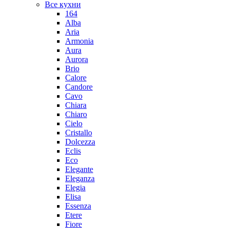
Все кухни
164
Alba
Aria
Armonia
Aura
Aurora
Brio
Calore
Candore
Cavo
Chiara
Chiaro
Cielo
Cristallo
Dolcezza
Eclis
Eco
Elegante
Eleganza
Elegia
Elisa
Essenza
Etere
Fiore